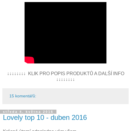
↓↓↓↓↓↓↓↓ KLIK PRO POPIS PRODUKTŮ A DALŠÍ INFO
↓↓↓↓↓↓↓↓
15 komentářů:
středa 4. května 2016
Lovely top 10 - duben 2016