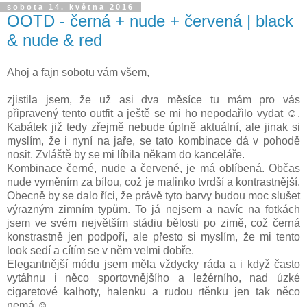
sobota 14. května 2016
OOTD - černá + nude + červená | black
& nude & red
Ahoj a fajn sobotu vám všem,
zjistila jsem, že už asi dva měsíce tu mám pro vás
připravený tento outfit a ještě se mi ho nepodařilo vydat ☺.
Kabátek již tedy zřejmě nebude úplně aktuální, ale jinak si
myslím, že i nyní na jaře, se tato kombinace dá v pohodě
nosit. Zvláště by se mi líbila někam do kanceláře.
Kombinace černé, nude a červené, je má oblíbená. Občas
nude vyměním za bílou, což je malinko tvrdší a kontrastnější.
Obecně by se dalo říci, že právě tyto barvy budou moc slušet
výrazným zimním typům. To já nejsem a navíc na fotkách
jsem ve svém největším stádiu bělosti po zimě, což černá
konstrastně jen podpoří, ale přesto si myslím, že mi tento
look sedí a cítím se v něm velmi dobře.
Elegantnější módu jsem měla vždycky ráda a i když často
vytáhnu i něco sportovnějšího a ležérního, nad úzké
cigaretové kalhoty, halenku a rudou rtěnku jen tak něco
nemá ☺.