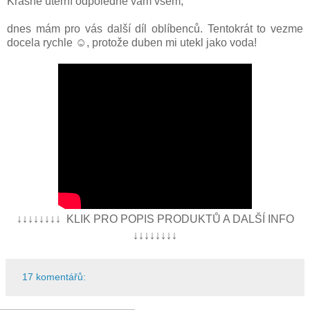
Krásné úterní odpoledne vám všem,
dnes mám pro vás další díl oblíbenců. Tentokrát to vezme
docela rychle ☺, protože duben mi utekl jako voda!
↓↓↓↓↓↓↓↓ KLIK PRO POPIS PRODUKTŮ A DALŠÍ INFO
↓↓↓↓↓↓↓↓
17 komentářů: