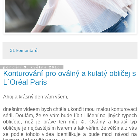
31 komentářů:
pondělí 9. května 2016
Konturování pro oválný a kulatý obličej s
L´Oréal Paris
Ahoj a krásný den vám všem,
dnešním videem bych chtěla ukončit mou malou konturovací
sérii. Doufám, že se vám bude líbit i líčení na jiných typech
obličeje, než je právě ten můj ☺. Oválný a kulatý typ
obličeje je nejčastějším tvarem a tak věřím, že většina z vás
se podle tohoto videa identifikuje a bude moci návod na