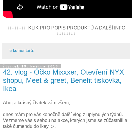
↓↓↓↓↓↓↓↓ KLIK PRO POPIS PRODUKTŮ A DALŠÍ INFO
↓↓↓↓↓↓↓↓
5 komentářů:
čtvrtek 19. května 2016
42. vlog - Óčko Mixxxer, Otevření NYX
shopu, Meet & greet, Benefit tiskovka,
Ikea
Ahoj a krásný čtvrtek vám všem,
dnes mám pro vás konečně další vlog z uplynulých týdnů.
Vezmeme vás s sebou na akce, kterých jsme se zúčastnili a
také čumendu do Ikey ☺.