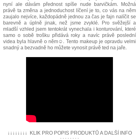
nyní ale dávám přednost spíše nude barvičkám. Možná
právě ta změna a jednoduchost líčení je to, co vás na něm
zaujalo nejvíce, každopádně jednou za čas je fajn nalíčit se
barevně a úplně jinak, než jsme zvyklé. Pro svěžejší a
mladší vzhled jsem tentokrát vynechala i konturování, které
samo o sobě trošku přidává roky a navíc právě poslední
videa byla hlavně o něm☺. Tento makeup je opravdu velmi
snadný a bezvadně ho můžete vynosit právě ted na jaře.
↓↓↓↓↓↓↓↓ KLIK PRO POPIS PRODUKTŮ A DALŠÍ INFO