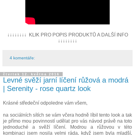
↓↓↓↓↓↓↓↓ KLIK PRO POPIS PRODUKTŮ A DALŠÍ INFO
↓↓↓↓↓↓↓↓
4 komentáře:
čtvrtek 12. května 2016
Levné svěží jarní líčení růžová a modrá
| Serenity - rose quartz look
Krásné středeční odpoledne vám všem,
na sociálních sítích se vám včera hodně líbil tento look a tak
je přímo mou povinností udělat pro vás návod právě na toto
jednoduché a svěží líčení. Modrou a růžovou v této
kombinaci jsem nosila velmi ráda, když jsem byla mladší,