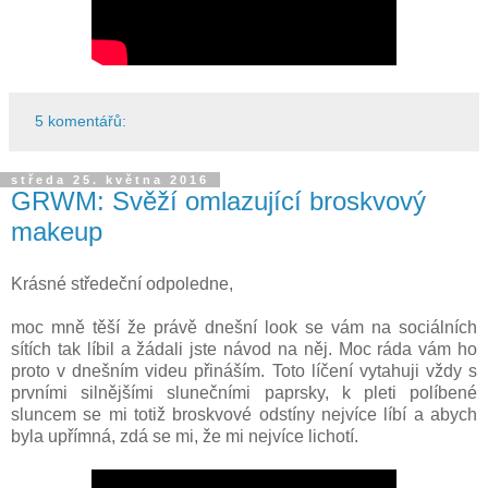
5 komentářů:
středa 25. května 2016
GRWM: Svěží omlazující broskvový
makeup
Krásné středeční odpoledne,
moc mně těší že právě dnešní look se vám na sociálních
sítích tak líbil a žádali jste návod na něj. Moc ráda vám ho
proto v dnešním videu přináším. Toto líčení vytahuji vždy s
prvními silnějšími slunečními paprsky, k pleti políbené
sluncem se mi totiž broskvové odstíny nejvíce líbí a abych
byla upřímná, zdá se mi, že mi nejvíce lichotí.