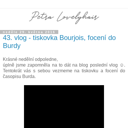
neděle 29. května 2016
43. vlog - tiskovka Bourjois, focení do
Burdy
Krásné nedělní odpoledne,
úplně jsme zapomněla na to dát na blog poslední vlog ☺.
Tentokrát vás s sebou vezmeme na tiskovku a focení do
časopisu Burda.