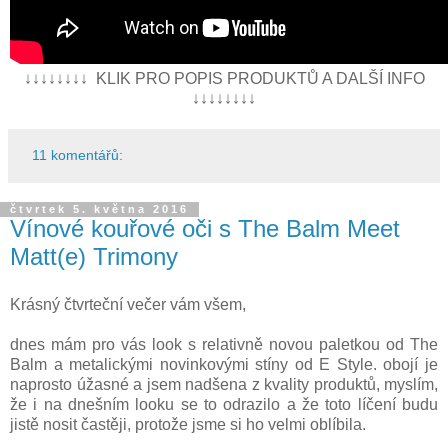
↓↓↓↓↓↓↓↓ KLIK PRO POPIS PRODUKTŮ A DALŠÍ INFO
↓↓↓↓↓↓↓↓
11 komentářů:
čtvrtek 5. května 2016
Vínové kouřové oči s The Balm Meet
Matt(e) Trimony
Krásný čtvrteční večer vám všem,
dnes mám pro vás look s relativně novou paletkou od The
Balm a metalickými novinkovými stíny od E Style. obojí je
naprosto úžasné a jsem nadšena z kvality produktů, myslím,
že i na dnešním looku se to odrazilo a že toto líčení budu
jistě nosit častěji, protože jsme si ho velmi oblíbila.