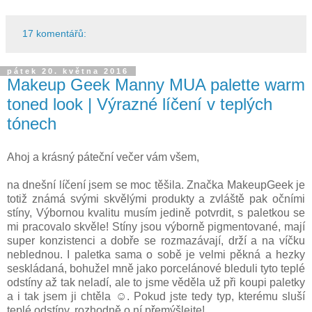
17 komentářů:
pátek 20. května 2016
Makeup Geek Manny MUA palette warm
toned look | Výrazné líčení v teplých
tónech
Ahoj a krásný páteční večer vám všem,
na dnešní líčení jsem se moc těšila. Značka MakeupGeek je
totiž známá svými skvělými produkty a zvláště pak očními
stíny, Výbornou kvalitu musím jedině potvrdit, s paletkou se
mi pracovalo skvěle! Stíny jsou výborně pigmentované, mají
super konzistenci a dobře se rozmazávají, drží a na víčku
neblednou. I paletka sama o sobě je velmi pěkná a hezky
seskládaná, bohužel mně jako porcelánové bleduli tyto teplé
odstíny až tak neladí, ale to jsme věděla už při koupi paletky
a i tak jsem ji chtěla ☺. Pokud jste tedy typ, kterému sluší
teplé odstíny, rozhodně o ní přemýšlejte!