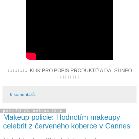
↓↓↓↓↓↓↓↓ KLIK PRO POPIS PRODUKTŮ A DALŠÍ INFO
↓↓↓↓↓↓↓↓
8 komentářů:
pondělí 23. května 2016
Makeup policie: Hodnotím makeupy
celebrit z červeného koberce v Cannes