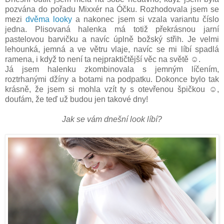
pozvána do pořadu Mixxér na Óčku. Rozhodovala jsem se
mezi
dvěma looky
a nakonec jsem si vzala variantu číslo
jedna. Plisovaná halenka má totiž překrásnou jarní
pastelovou barvičku a navíc úplně božský střih. Je velmi
lehounká, jemná a ve větru vlaje, navíc se mi líbí spadlá
ramena, i když to není ta nejpraktičtější věc na světě ☺.
Já jsem halenku zkombinovala s jemným líčením,
roztrhanými džíny a botami na podpatku. Dokonce bylo tak
krásně, že jsem si mohla vzít ty s otevřenou špičkou ☺,
doufám, že teď už budou jen takové dny!
Jak se vám dnešní look líbí?