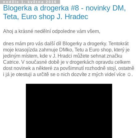
neděle 1. května 2016
Blogerka a drogerka #8 - novinky DM,
Teta, Euro shop J. Hradec
Ahoj a krásné nedělní odpoledne vám všem,
dnes mám pro vás další díl Blogerky a drogerky. Tentokrát
moje krasojízda zahrnuje DMko, Tetu a Euro shop, který je
jediným místem, kde v J. Hradci můžete sehnat značku
Catrice. V současné době je v drogerkách opravdu celkem
dost novinek a některé za povšimnutí rozhodně stojí, ostatně
i já je otestuji a určitě se o nich dozvíte z mých videí více ☺.