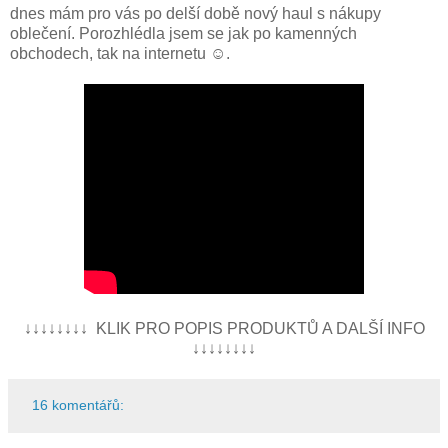
dnes mám pro vás po delší době nový haul s nákupy
oblečení. Porozhlédla jsem se jak po kamenných
obchodech, tak na internetu ☺.
↓↓↓↓↓↓↓↓ KLIK PRO POPIS PRODUKTŮ A DALŠÍ INFO
↓↓↓↓↓↓↓↓
16 komentářů: