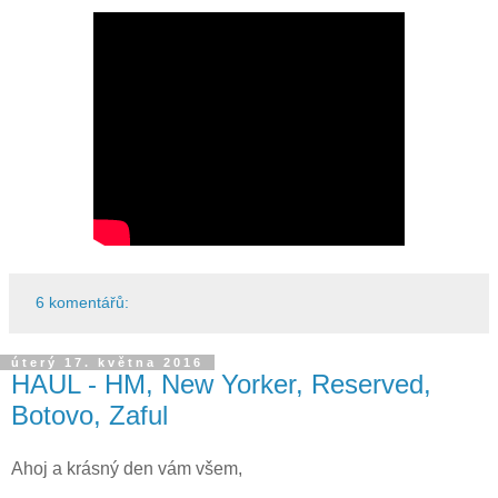
6 komentářů:
úterý 17. května 2016
HAUL - HM, New Yorker, Reserved,
Botovo, Zaful
Ahoj a krásný den vám všem,