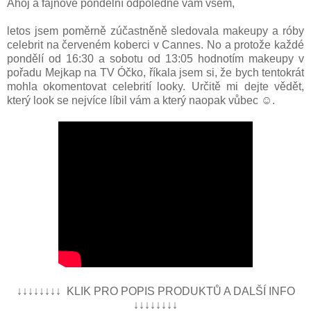
Ahoj a fajnové pondělní odpoledne vám všem,
letos jsem poměrně zúčastněně sledovala makeupy a róby
celebrit na červeném koberci v Cannes. No a protože každé
pondělí od 16:30 a sobotu od 13:05 hodnotím makeupy v
pořadu Mejkap na TV Óčko, říkala jsem si, že bych tentokrát
mohla okomentovat celebrití looky. Určitě mi dejte vědět,
který look se nejvíce líbil vám a který naopak vůbec ☺.
↓↓↓↓↓↓↓↓ KLIK PRO POPIS PRODUKTŮ A DALŠÍ INFO
↓↓↓↓↓↓↓↓