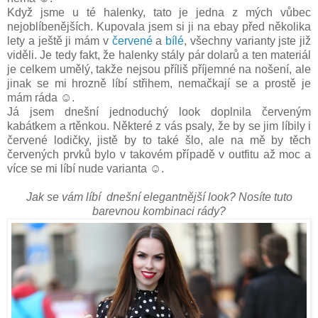
Když jsme u té halenky, tato je jedna z mých vůbec
nejoblíbenějších. Kupovala jsem si ji na ebay před několika
lety a ještě ji mám v
červené
a
bílé
, všechny varianty jste již
viděli. Je tedy fakt, že halenky stály pár dolarů a ten materiál
je celkem umělý, takže nejsou příliš příjemné na nošení, ale
jinak se mi hrozně líbí střihem, nemačkají se a prostě je
mám ráda ☺.
Já jsem dnešní jednoduchý look doplnila červeným
kabátkem a rtěnkou. Některé z vás psaly, že by se jim líbily i
červené lodičky, jistě by to také šlo, ale na mě by těch
červených prvků bylo v takovém případě v outfitu až moc a
více se mi líbí nude varianta ☺.
Jak se vám líbí dnešní elegantnější look? Nosíte tuto
barevnou kombinaci rády?