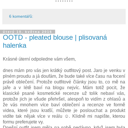
↓↓↓↓↓↓↓↓
6 komentářů:
úterý 10. května 2016
OOTD - pleated blouse | plisovaná
halenka
Krásné úterní odpoledne vám všem,
dnes mám pro vás jen krátký outfitový post. Jaro je venku v
plném proudu a já doufám, že bude také více času na focení
právě oblečení. Protože outfitové články jsou to, co mě na
jaře a v létě baví na blogu nejvíc. Mám totiž pocit, že
klasické psané kosmetické recenze už tolik nebaví vás,
protože jich je všude přehršel, alespoň to vidím z ohlasů a
že vás mnohem více baví oblečení a recenze ve formě
videa, které jsou kratší, můžete je poslouchat a produkt
vidíte tak nějak více v reálu ☺. Klidně mi napište, kterou
formu preferujete vy.
Dnešní outfit jsem měla na sobě nedávno, když jsem byla