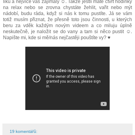
liků a nejvíce vás zajímaly ☺. Takže jestli máte čtvrt hodinky
na relax nebo se zrovna chystáte žehlit, vařit nebo mýt
nádobí, budu ráda, když si nás k tomu pustíte. Já se vám
totiž musím přiznat, že přesně toto jsou činnosti, u kterých
beru za vděk každým novým videem a co miluju úplně
neskutečně, je naložit se do vany a tam si něco pustit ☺.
Napište mi, kde si mě/nás nejčastěji pouštíte vy? ♥
19 komentářů: