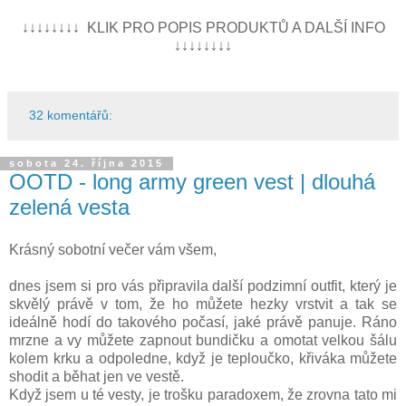
↓↓↓↓↓↓↓↓ KLIK PRO POPIS PRODUKTŮ A DALŠÍ INFO
↓↓↓↓↓↓↓↓
32 komentářů:
sobota 24. října 2015
OOTD - long army green vest | dlouhá
zelená vesta
Krásný sobotní večer vám všem,
dnes jsem si pro vás připravila další podzimní outfit, který je
skvělý právě v tom, že ho můžete hezky vrstvit a tak se
ideálně hodí do takového počasí, jaké právě panuje. Ráno
mrzne a vy můžete zapnout bundičku a omotat velkou šálu
kolem krku a odpoledne, když je teploučko, křiváka můžete
shodit a běhat jen ve vestě.
Když jsem u té vesty, je trošku paradoxem, že zrovna tato mi