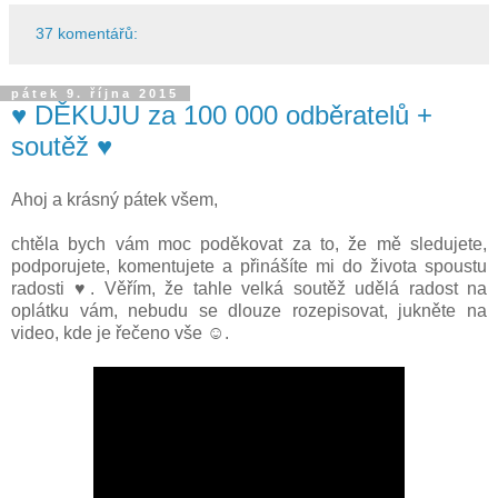
37 komentářů:
pátek 9. října 2015
♥ DĚKUJU za 100 000 odběratelů +
soutěž ♥
Ahoj a krásný pátek všem,
chtěla bych vám moc poděkovat za to, že mě sledujete,
podporujete, komentujete a přinášíte mi do života spoustu
radosti ♥. Věřím, že tahle velká soutěž udělá radost na
oplátku vám, nebudu se dlouze rozepisovat, jukněte na
video, kde je řečeno vše ☺.