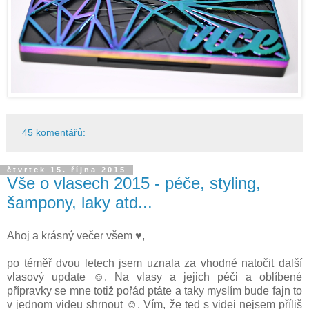
45 komentářů:
čtvrtek 15. října 2015
Vše o vlasech 2015 - péče, styling,
šampony, laky atd...
Ahoj a krásný večer všem ♥,
po téměř dvou letech jsem uznala za vhodné natočit další
vlasový update ☺. Na vlasy a jejich péči a oblíbené
přípravky se mne totiž pořád ptáte a taky myslím bude fajn to
v jednom videu shrnout ☺. Vím, že ted s videi nejsem příliš