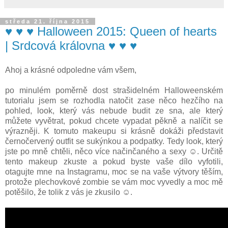
středa 21. října 2015
♥ ♥ ♥ Halloween 2015: Queen of hearts
| Srdcová královna ♥ ♥ ♥
Ahoj a krásné odpoledne vám všem,
po minulém poměrně dost strašidelném Halloweenském
tutorialu jsem se rozhodla natočit zase něco hezčího na
pohled, look, který vás nebude budit ze sna, ale který
můžete vyvětrat, pokud chcete vypadat pěkně a nalíčit se
výrazněji. K tomuto makeupu si krásně dokáži představit
černočervený outfit se sukýnkou a podpatky. Tedy look, který
jste po mně chtěli, něco více načinčaného a sexy ☺. Určitě
tento makeup zkuste a pokud byste vaše dílo vyfotili,
otagujte mne na Instagramu, moc se na vaše výtvory těším,
protože plechovkové zombie se vám moc vyvedly a moc mě
potěšilo, že tolik z vás je zkusilo ☺.