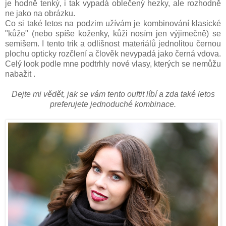
je hodně tenký, i tak vypadá oblečený hezky, ale rozhodně
ne jako na obrázku.
Co si také letos na podzim užívám je kombinování klasické
"kůže" (nebo spíše koženky, kůži nosím jen výjimečně) se
semišem. I tento trik a odlišnost materiálů jednolitou černou
plochu opticky rozčlení a člověk nevypadá jako černá vdova.
Celý look podle mne podtrhly nové vlasy, kterých se nemůžu
nabažit .
Dejte mi vědět, jak se vám tento ouftit líbí a zda také letos
preferujete jednoduché kombinace.