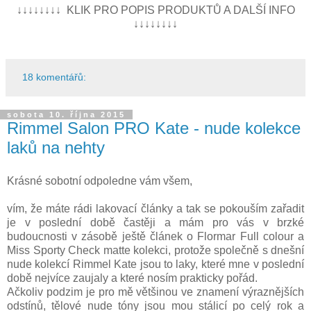
↓↓↓↓↓↓↓↓ KLIK PRO POPIS PRODUKTŮ A DALŠÍ INFO
↓↓↓↓↓↓↓↓
18 komentářů:
sobota 10. října 2015
Rimmel Salon PRO Kate - nude kolekce
laků na nehty
Krásné sobotní odpoledne vám všem,
vím, že máte rádi lakovací články a tak se pokouším zařadit
je v poslední době častěji a mám pro vás v brzké
budoucnosti v zásobě ještě článek o Flormar Full colour a
Miss Sporty Check matte kolekci, protože společně s dnešní
nude kolekcí Rimmel Kate jsou to laky, které mne v poslední
době nejvíce zaujaly a které nosím prakticky pořád.
Ačkoliv podzim je pro mě většinou ve znamení výraznějších
odstínů, tělové nude tóny jsou mou stálicí po celý rok a