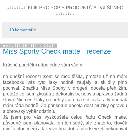
↓↓↓↓↓↓↓↓ KLIK PRO POPIS PRODUKTŮ A DALŠÍ INFO
↓↓↓↓↓↓↓↓
10 komentářů:
pondělí 19. října 2015
Miss Sporty Check matte - recenze
Krásné pondělní odpoledne vám všem,
na dnešní recenzi jsem se moc těšila, protože už na mém
facebooku vás tyto laky hodně zaujaly a sklidily plno
pochval. Značku Miss Sporty v drogerii docela přehlížím,
protože co jsem zkusila z dekorativky, nebyla opravdu žádná
sláva. Nicméně laky na nehty jsou má srdcovka a ty naopak
mám ráda hodně. Za pár korun docela dost muziky opravdu
a obrovský výběr odstínů.
Já jsem pro vás vyzkoušela celou řadu Check matte,
původně jsem plánovala jen ten šedý, ale znáte to, člověk
míní a blog mění a tak všechna dobrá předsevzetí nekupovat