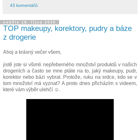
43 komentářů:
neděle 18. října 2015
TOP makeupy, korektory, pudry a báze
z drogerie
Ahoj a krásný večer všem,
jistě jste si všimli nepřeberného množství produktů v našich
drogeriích a často se mne ptáte na to, jaký makeupy, pudr,
korektor nebo bázi vybrat. Protože, ruku na srdce, kdo se v
tom množství má vyznat? A proto dnes přicházím s videem,
které vám výběr ulehčí ☺.