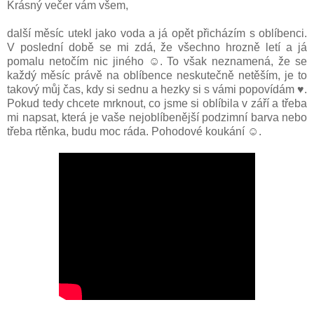
Krásný večer vám všem,
další měsíc utekl jako voda a já opět přicházím s oblíbenci.
V poslední době se mi zdá, že všechno hrozně letí a já
pomalu netočím nic jiného ☺. To však neznamená, že se
každý měsíc právě na oblíbence neskutečně netěším, je to
takový můj čas, kdy si sednu a hezky si s vámi popovídám ♥.
Pokud tedy chcete mrknout, co jsme si oblíbila v září a třeba
mi napsat, která je vaše nejoblíbenější podzimní barva nebo
třeba rtěnka, budu moc ráda. Pohodové koukání ☺.