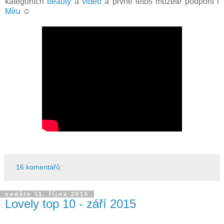
kategoriích
beauty
a
video
a prvně letos můžete podpořit i
Míru
☺
16 komentářů:
neděle 11. října 2015
Lovely top 10 - září 2015