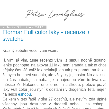
sobota 31. října 2015
Flormar Full color laky - recenze +
swatche
Krásný sobotní večer vám všem,
já vím, já vím, tuhle recenzi vám již slibuji hodně dlouho,
jenže pochopte, nalakovat 11 laků není sranda a tak to chce
nějaký čas. Já totiž lak nelakuji jen tak pro parádu na fotku,
že bych ho hned sundala, ale vždycky jej nosím. No a tak se
ten čas nabaluje a nabaluje a najednou vám to trvá dva
měsíce ☺. Nakonec, ono to není na škodu, protože právě
laky Full color jsou nyní k dostání i v drogeriích Teta, nejen
na jejich
eshopu
.
Celkem v této řadě vidím 27 odstínů, ale nevím, zda úplně
všechny jsou dostupné v drogerii nebo i na eshopu.
Každopádně, to už je docela slušný výběr a na první dobrou