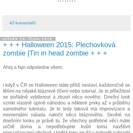
↓↓↓↓↓↓↓↓
43 komentářů:
středa 14. října 2015
+ + + Halloween 2015: Plechovková
zombie |Tin in head zombie + + +
Ahoj a fajn odpoledne všem,
i když v ČR se Halloween stále příliš neslaví, každoročně se
těším na nějaké bláznivé líčení nebo tutorial. Je to příležitost
se pořádně vyblbnout a zkusit něco nového. Dnešní look
vznikl vlastně úplně náhodou a některé prvky až v průběhu
samotného tutorialu. Je to tedy taková má improvizace a
momentální nálada natočit něco bláznivého. Skvělé na
dnešním looku je právě to, že všechny potřebné věci máte
určitě doma a nepotřebujete kvůli tomu navštívit
specializovaný obchod. Umělá krev se dá v pohodě nahradit