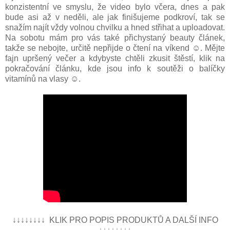
konzistentní ve smyslu, že video bylo včera, dnes a pak
bude asi až v neděli, ale jak finišujeme podkroví, tak se
snažím najít vždy volnou chvilku a hned střihat a uploadovat.
Na sobotu mám pro vás také přichystaný beauty článek,
takže se nebojte, určitě nepřijde o čtení na víkend ☺. Mějte
fajn upršený večer a kdybyste chtěli zkusit štěstí, klik na
pokračování článku, kde jsou info k soutěži o balíčky
vitamínů na vlasy ☺.
↓↓↓↓↓↓↓↓ KLIK PRO POPIS PRODUKTŮ A DALŠÍ INFO