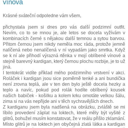
vínová
Krásné sváteční odpoledne vám všem,
přichystala jsem si dnes pro vás další podzimní outfit.
Nevím, co to se mnou je, ale letos se docela vyžívám v
kombinacích černé s nějakou další temnou a sytou barvou.
Přitom černou jsem nikdy neměla moc ráda, protože jemně
nalíčená nebo nenalíčená v ní vypadám jako smrtka. Když
se k ní ale přihodí výrazná rtěnka v mojí oblíbené vínové a
stejně barevný kardigan, který černou plochu rozbije, je to už
jiná.
I tentokrát vidíte příklad mého podzimního vrstvení v akci.
Roláček i kardigan jsou sice poměrně tenké a ani bundička
není zrovna teplá, ale v ten den bylo ještě docela hezky a
teplo a navíc, pokud pod rolák hodíte oblíbený kousek
našich babiček - košilku a kolem krku omotáte velkou šálu,
zima si na vás nepřijde ani v těch sychravějších dnech.
Z kardiganu jsem byla nadšená na obrázku, zvláště se mi
líbilo provedení záplat na loktech, které měly být vyšité z
glitrů, bohužel musím konstatovat, že v reálu přišlo zklamání.
Místo glitrů je na loktech jen obyčejná zlatá látka a kardigan