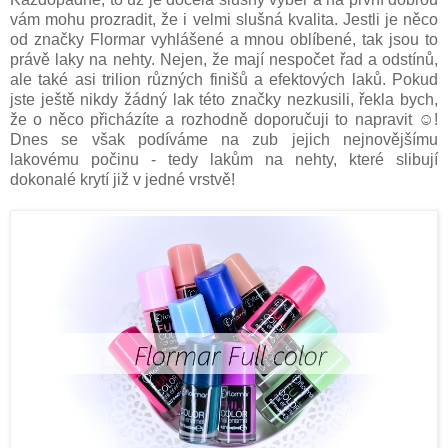
vám mohu prozradit, že i velmi slušná kvalita. Jestli je něco
od značky Flormar vyhlášené a mnou oblíbené, tak jsou to
právě laky na nehty. Nejen, že mají nespočet řad a odstínů,
ale také asi trilion různých finišů a efektových laků. Pokud
jste ještě nikdy žádný lak této značky nezkusili, řekla bych,
že o něco přicházíte a rozhodně doporučuji to napravit ☺!
Dnes se však podíváme na zub jejich nejnovějšímu
lakovému počinu - tedy lakům na nehty, které slibují
dokonalé krytí již v jedné vrstvě!