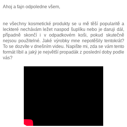
Ahoj a fajn odpoledne všem,
ne všechny kosmetické produkty se u mě těší popularitě a
leckteré nechávám ležet naspod šuplíku nebo je daruji dál,
případně skončí i v odpadkovém koši, pokud skutečně
nejsou použitelné. Jaké výrobky mne nepotěšily tentokrát?
To se dozvíte v dnešním videu. Napište mi, zda se vám tento
formát líbil a jaký je největší propadák z poslední doby podle
vás?