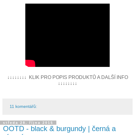
↓↓↓↓↓↓↓↓ KLIK PRO POPIS PRODUKTŮ A DALŠÍ INFO
↓↓↓↓↓↓↓↓
11 komentářů:
středa 28. října 2015
OOTD - black & burgundy | černá a