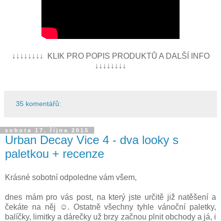
↓↓↓↓↓↓↓↓ KLIK PRO POPIS PRODUKTŮ A DALŠÍ INFO
↓↓↓↓↓↓↓↓
35 komentářů:
sobota 17. října 2015
Urban Decay Vice 4 - dva looky s
paletkou + recenze
Krásné sobotní odpoledne vám všem,
dnes mám pro vás post, na který jste určitě již natěšení a
čekáte na něj ☺. Ostatně všechny tyhle vánoční paletky,
balíčky, limitky a dárečky už brzy začnou plnit obchody a já, i