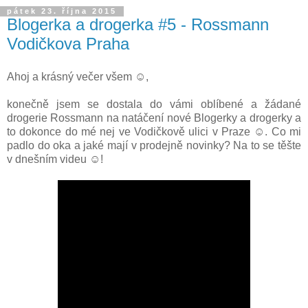
pátek 23. října 2015
Blogerka a drogerka #5 - Rossmann
Vodičkova Praha
Ahoj a krásný večer všem ☺,
konečně jsem se dostala do vámi oblíbené a žádané
drogerie Rossmann na natáčení nové Blogerky a drogerky a
to dokonce do mé nej ve Vodičkově ulici v Praze ☺. Co mi
padlo do oka a jaké mají v prodejně novinky? Na to se těšte
v dnešním videu ☺!