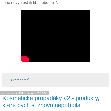
mně nový sestřih líbí nebo ne ☺.
13 komentářů:
pondělí 26. října 2015
Kosmetické propadáky #2 - produkty,
které bych si znovu nepořídila