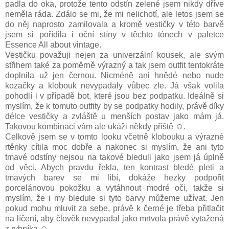
padla do oka, protože tento odstín zelené jsem nikdy dříve
neměla ráda. Zdálo se mi, že mi nelichotí, ale letos jsem se
do něj naprosto zamilovala a kromě vestičky v této barvě
jsem si pořídila i oční stíny v těchto tónech v paletce
Essence All about vintage.
Vestičku považuji nejen za univerzální kousek, ale svým
střihem také za poměrně výrazný a tak jsem outfit tentokráte
doplnila už jen černou. Nicméně ani hnědé nebo nude
kozačky a klobouk nevypadaly vůbec zle. Já však volila
pohodlí i v případě bot, které jsou bez podpatku. Ideálně si
myslím, že k tomuto outfity by se podpatky hodily, právě díky
délce vestičky a zvláště u menších postav jako mám já.
Takovou kombinaci vám ale ukáži někdy příště ☺.
Celkově jsem se v tomto looku včetně klobouku a výrazné
rtěnky cítila moc dobře a nakonec si myslím, že ani tyto
tmavé odstíny nejsou na takové bleduli jako jsem já úplně
od věci. Abych pravdu řekla, ten kontrast bledé pleti a
tmavých barev se mi líbí, dokáže hezky podpořit
porcelánovou pokožku a vytáhnout modré oči, takže si
myslím, že i my bledule si tyto barvy můžeme užívat. Jen
pokud mohu mluvit za sebe, právě k černé je třeba přitlačit
na líčení, aby člověk nevypadal jako mrtvola právě vytažená
z rybníka ☺.