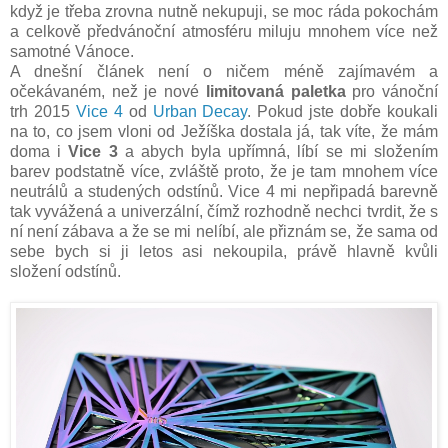
když je třeba zrovna nutně nekupuji, se moc ráda pokochám
a celkově předvánoční atmosféru miluju mnohem více než
samotné Vánoce.
A dnešní článek není o ničem méně zajímavém a
očekávaném, než je nové
limitovaná paletka
pro vánoční
trh 2015
Vice 4
od
Urban Decay
. Pokud jste dobře koukali
na to, co jsem vloni od Ježíška dostala já, tak víte, že mám
doma i
Vice 3
a abych byla upřímná, líbí se mi složením
barev podstatně více, zvláště proto, že je tam mnohem více
neutrálů a studených odstínů. Vice 4 mi nepřipadá barevně
tak vyvážená a univerzální, čímž rozhodně nechci tvrdit, že s
ní není zábava a že se mi nelíbí, ale přiznám se, že sama od
sebe bych si ji letos asi nekoupila, právě hlavně kvůli
složení odstínů.