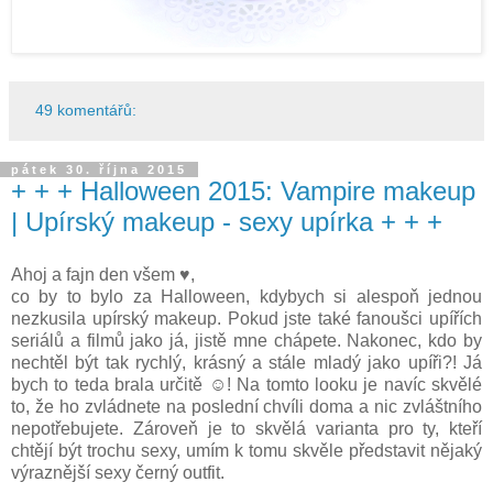
49 komentářů:
pátek 30. října 2015
+ + + Halloween 2015: Vampire makeup
| Upírský makeup - sexy upírka + + +
Ahoj a fajn den všem ♥,
co by to bylo za Halloween, kdybych si alespoň jednou
nezkusila upírský makeup. Pokud jste také fanoušci upířích
seriálů a filmů jako já, jistě mne chápete. Nakonec, kdo by
nechtěl být tak rychlý, krásný a stále mladý jako upíři?! Já
bych to teda brala určitě ☺! Na tomto looku je navíc skvělé
to, že ho zvládnete na poslední chvíli doma a nic zvláštního
nepotřebujete. Zároveň je to skvělá varianta pro ty, kteří
chtějí být trochu sexy, umím k tomu skvěle představit nějaký
výraznější sexy černý outfit.