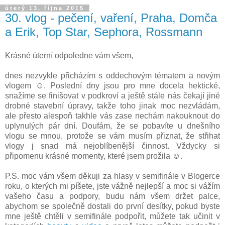
úterý 13. října 2015
30. vlog - pečení, vaření, Praha, Domča
a Erik, Top Star, Sephora, Rossmann
Krásné úterní odpoledne vám všem,
dnes nezvykle přicházím s oddechovým tématem a novým
vlogem ☺. Poslední dny jsou pro mne docela hektické,
snažíme se finišovat v podkroví a ještě stále nás čekají jiné
drobné stavební úpravy, takže toho jinak moc nezvládám,
ale přesto alespoň takhle vás zase nechám nakouknout do
uplynulých pár dní. Doufám, že se pobavíte u dnešního
vlogu se mnou, protože se vám musím přiznat, že střihat
vlogy j snad má nejoblíbenější činnost. Vždycky si
připomenu krásné momenty, které jsem prožila ☺.
P.S. moc vám všem děkuji za hlasy v semifinále v Blogerce
roku, o kterých mi píšete, jste vážně nejlepší a moc si vážím
vašeho času a podpory, budu nám všem držet palce,
abychom se společně dostali do první desítky, pokud byste
mne ještě chtěli v semifinále podpořit, můžete tak učinit v