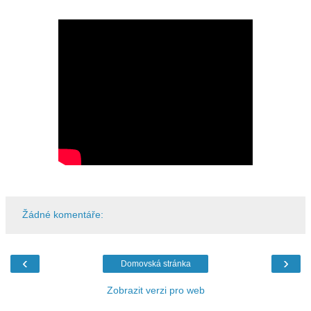
Žádné komentáře:
‹
›
Domovská stránka
Zobrazit verzi pro web