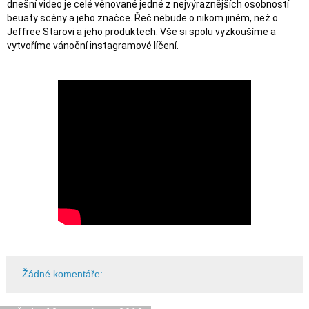
dnešní video je celé věnované jedné z nejvýraznějších osobností 
beuaty scény a jeho značce. Řeč nebude o nikom jiném, než o 
Jeffree Starovi a jeho produktech. Vše si spolu vyzkoušíme a 
vytvoříme vánoční instagramové líčení.
Žádné komentáře: