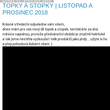
středa 12. prosince 2018
TOPKY A STOPKY | LISTOPAD A
PROSINEC 2018
Krásné středeční odpoledne vám všem,

dnes mám pro vás nový díl topek a stopek, tentokráte za dva 
měsíce najednou, protože předvánoční období je značně hektické 
a tak jsme nestihla vyzkoušet tolik produktů jako jindy.....užijte si ho 
a přeji pohodová Advent všem :).