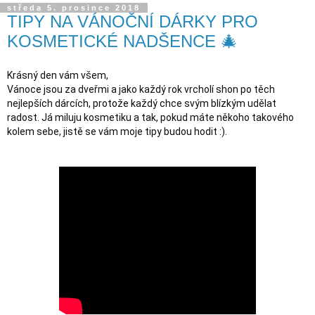
středa 5. prosince 2018
TIPY NA VÁNOČNÍ DÁRKY PRO
KOSMETICKÉ NADŠENCE 🎄
Krásný den vám všem,

Vánoce jsou za dveřmi a jako každý rok vrcholí shon po těch 
nejlepších dárcích, protože každý chce svým blízkým udělat 
radost. Já miluju kosmetiku a tak, pokud máte někoho takového 
kolem sebe, jistě se vám moje tipy budou hodit :). 