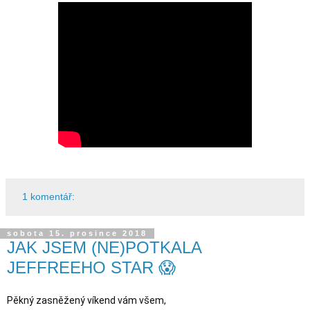
1 komentář:
sobota 15. prosince 2018
JAK JSEM (NE)POTKALA
JEFFREEHO STAR 😱
Pěkný zasněžený víkend vám všem,
