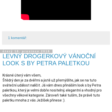
1 komentář:
úterý 18. prosince 2018
LEVNÝ DROGERKOVÝ VÁNOČNÍ
LOOK S BY PETRA PALETKOU
Krásné úterý vám všem,

Štědrý den je za dvěřmi a jistě už přemýšlíte, jak se na tuto 
sváteční událost nalíčit. Já vám dnes přináším look s by Petra 
paletkou, který je velmi dobře nositelný, elegantní a vhodný pro 
všechny věkové kategorie. Zároveň také tuším, že právě tuto 
paletku mnoha z vás Ježíšek přinese :). 