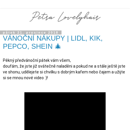
pátek 21. prosince 2018
VÁNOČNÍ NÁKUPY | LIDL, KIK,
PEPCO, SHEIN 🎄
Pěkný předvánoční pátek vám všem,

doufám, že jste již svátečně naladěni a pokud ne a stále ještě jste 
ve shonu, udělejete si chvilku s dobrým kafem nebo čajem a užijte 
si se mnou nové video :)!