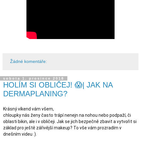
Žádné komentáře:
sobota 1. prosince 2018
HOLÍM SI OBLIČEJ! 😱| JAK NA
DERMAPLANING?
Krásný víkend vám všem,

chloupky nás ženy často trápí nenejn na nohou nebo podpaží, či 
oblasti bikin, ale i v obličeji. Jak se jich bezpečně zbavit a vytvořit si 
základ pro ještě zářivější makeup? To vše vám prozradím v 
dnešním videu :). 