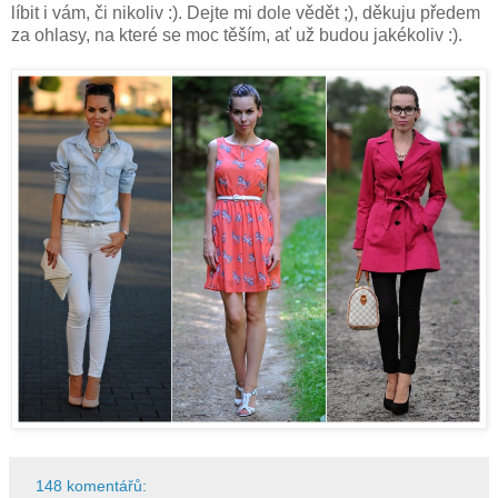
líbit i vám, či nikoliv :). Dejte mi dole vědět ;), děkuju předem
za ohlasy, na které se moc těším, ať už budou jakékoliv :).
148 komentářů: