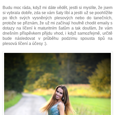
Budu moc ráda, když mi dáte vědět, jestli si myslíte, že jsem
si vybrala dobře, zda se vám šaty líbí a jestli už se poohlížíte
po těch svých vysněných plesových nebo do tanečních,
protože se přiznám, že už mi začínají houfně chodit emaily s
dotazy na líčení k maturitním šatům a tak doufám, že vám
dnešním příspěvkem přijdu vhod, i když samozřejmě, určitě
bude následovat v průběhu podzimu spousta tipů na
plesová líčení a účesy :).