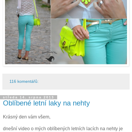
116 komentářů:
středa 14. srpna 2013
Oblíbené letní laky na nehty
Krásný den vám všem,
dnešní video o mých oblíbených letních lacích na nehty je