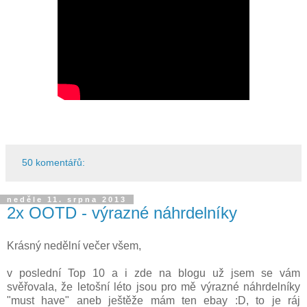
50 komentářů:
neděle 11. srpna 2013
2x OOTD - výrazné náhrdelníky
Krásný nedělní večer všem,
v poslední Top 10 a i zde na blogu už jsem se vám
svěřovala, že letošní léto jsou pro mě výrazné náhrdelníky
"must have" aneb ještěže mám ten ebay :D, to je ráj