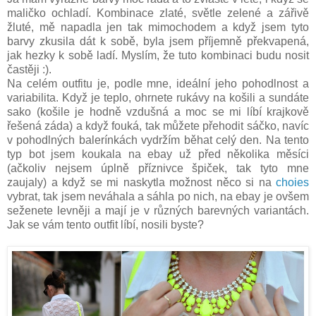
maličko ochladí. Kombinace zlaté, světle zelené a zářivě
žluté, mě napadla jen tak mimochodem a když jsem tyto
barvy zkusila dát k sobě, byla jsem příjemně překvapená,
jak hezky k sobě ladí. Myslím, že tuto kombinaci budu nosit
častěji :).
Na celém outfitu je, podle mne, ideální jeho pohodlnost a
variabilita. Když je teplo, ohrnete rukávy na košili a sundáte
sako (košile je hodně vzdušná a moc se mi líbí krajkově
řešená záda) a když fouká, tak můžete přehodit sáčko, navíc
v pohodlných balerínkách vydržím běhat celý den. Na tento
typ bot jsem koukala na ebay už před několika měsíci
(ačkoliv nejsem úplně příznivce špiček, tak tyto mne
zaujaly) a když se mi naskytla možnost něco si na
choies
vybrat, tak jsem neváhala a sáhla po nich, na ebay je ovšem
seženete levněji a mají je v různých barevných variantách.
Jak se vám tento outfit líbí, nosili byste?