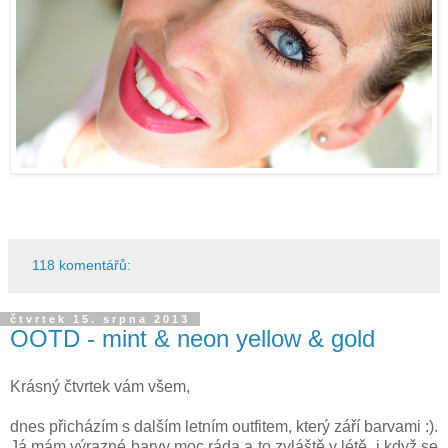
118 komentářů:
čtvrtek 15. srpna 2013
OOTD - mint & neon yellow & gold
Krásný čtvrtek vám všem,
dnes přicházím s dalším letním outfitem, který září barvami :).
Já mám výrazné barvy moc ráda a to zvláště v létě, i když se