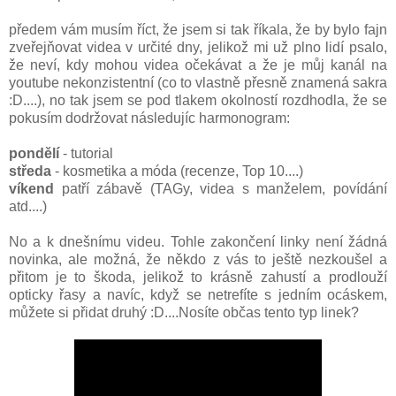
předem vám musím říct, že jsem si tak říkala, že by bylo fajn
zveřejňovat videa v určité dny, jelikož mi už plno lidí psalo,
že neví, kdy mohou videa očekávat a že je můj kanál na
youtube nekonzistentní (co to vlastně přesně znamená sakra
:D....), no tak jsem se pod tlakem okolností rozdhodla, že se
pokusím dodržovat následujíc harmonogram:
pondělí
- tutorial
středa
- kosmetika a móda (recenze, Top 10....)
víkend
patří zábavě (TAGy, videa s manželem, povídání
atd....)
No a k dnešnímu videu. Tohle zakončení linky není žádná
novinka, ale možná, že někdo z vás to ještě nezkoušel a
přitom je to škoda, jelikož to krásně zahustí a prodlouží
opticky řasy a navíc, když se netrefíte s jedním ocáskem,
můžete si přidat druhý :D....Nosíte občas tento typ linek?