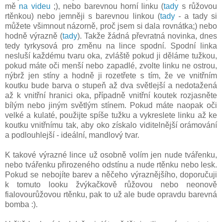
mě
na videu
;), nebo barevnou horní linku (
tady
s růžovou
rtěnkou) nebo jemněji s barevnou linkou (
tady
- a tady si
můžete všimnout názorně, proč jsem si dala rovnátka;) nebo
hodně výrazně (
tady
). Takže žádná převratná novinka, dnes
tedy tyrkysová pro změnu na lince spodní. Spodní linka
nesluší každému tvaru oka, zvláště pokud ji děláme tužkou,
pokud máte oči menší nebo zapadlé, zvolte linku ne ostrou,
nýbrž jen stíny a hodně ji rozetřete s tím, že ve vnitřním
koutku bude barva o stupeň až dva světlejší a nedotažená
až k vnitřní hranici oka, případně vnitřní koutek rozjasněte
bílým nebo jiným světlým stínem. Pokud máte naopak oči
velké a kulaté, použijte spíše tužku a vykreslete linku až ke
koutku vnitřnímu tak, aby oko získalo viditelnější orámování
a podlouhlejší - ideální, mandlový tvar.
K takové výrazné lince už osobně volím jen nude tvářenku,
nebo tvářenku přirozeného odstínu a nude rtěnku nebo lesk.
Pokud se nebojíte barev a něčeho výraznějšího, doporučuji
k tomuto looku žvýkačkově růžovou nebo neonově
fialovourůžovou rtěnku, pak to už ale bude opravdu barevná
bomba :).