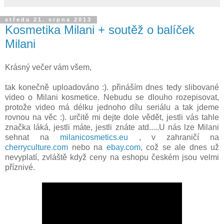
středa 21. srpna 2013
Kosmetika Milani + soutěž o balíček
Milani
Krásný večer vám všem,
tak konečně uploadováno :). přináším dnes tedy slibované
video o Milani kosmetice. Nebudu se dlouho rozepisovat,
protože video má délku jednoho dílu seriálu a tak jdeme
rovnou na věc :). určitě mi dejte dole vědět, jestli vás tahle
značka láká, jestli máte, jestli znáte atd.....U nás lze Milani
sehnat na
milanicosmetics.eu
, v zahraničí na
cherryculture.com
nebo na
ebay.com
, což se ale dnes už
nevyplatí, zvláště když ceny na eshopu českém jsou velmi
příznivé.