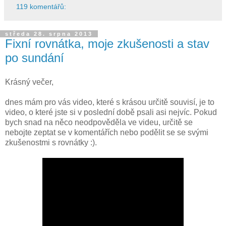
119 komentářů:
středa 28. srpna 2013
Fixní rovnátka, moje zkušenosti a stav
po sundání
Krásný večer,
dnes mám pro vás video, které s krásou určitě souvisí, je to
video, o které jste si v poslední době psali asi nejvíc. Pokud
bych snad na něco neodpověděla ve videu, určitě se
nebojte zeptat se v komentářích nebo podělit se se svými
zkušenostmi s rovnátky :).