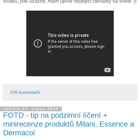
svátku, jste úžasné, mám úplně nejlepší čtenářky na světě :)!
100 komentářů:
sobota 17. srpna 2013
FOTD - tip na podzimní líčení +
minirecenze produktů Milani, Essence a
Dermacol