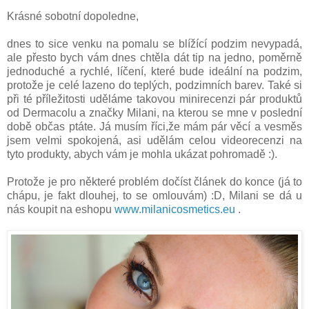
Krásné sobotní dopoledne,
dnes to sice venku na pomalu se blížící podzim nevypadá,
ale přesto bych vám dnes chtěla dát tip na jedno, poměrně
jednoduché a rychlé, líčení, které bude ideální na podzim,
protože je celé lazeno do teplých, podzimních barev. Také si
při té příležitosti uděláme takovou minirecenzi pár produktů
od Dermacolu a značky Milani, na kterou se mne v poslední
době občas ptáte. Já musím říci,že mám pár věcí a vesměs
jsem velmi spokojená, asi udělám celou videorecenzi na
tyto produkty, abych vám je mohla ukázat pohromadě :).
Protože je pro některé problém dočíst článek do konce (já to
chápu, je fakt dlouhej, to se omlouvám) :D, Milani se dá u
nás koupit na eshopu
www.milanicosmetics.eu
.