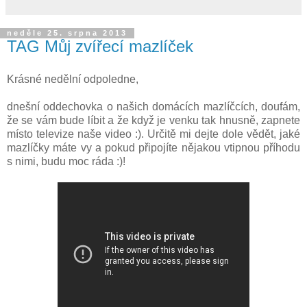
neděle 25. srpna 2013
TAG Můj zvířecí mazlíček
Krásné nedělní odpoledne,
dnešní oddechovka o našich domácích mazlíčcích, doufám,
že se vám bude líbit a že když je venku tak hnusně, zapnete
místo televize naše video :). Určitě mi dejte dole vědět, jaké
mazlíčky máte vy a pokud připojíte nějakou vtipnou příhodu
s nimi, budu moc ráda :)!