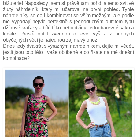
bižuterie! Naposledy jsem si právě tam pořídila tento svítivě
žlutý náhrdelník, který mi učaroval na první pohled. Tyhle
náhrdelníky se dají kombinovat se vším možným, ale podle
mě vypadají nejvíc perfektně s jednoduchým outfitem typu
džínové kraťasy a bílé tílko nebo džíny, jednobarevné sako a
košile. Prostě outfit zvednou o level výš a z nudných
obyčejných věcí je najednou zajímavý ohoz.
Dnes tedy dvakrát s výrazným náhrdelníkem, dejte mi vědět,
jestli jsou toto léto i vaše oblíbené a co říkáte na mé dnešní
kombinace?