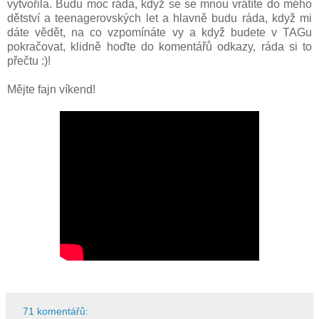
vytvořila. Budu moc ráda, když se se mnou vrátíte do mého
dětství a teenagerovských let a hlavně budu ráda, když mi
dáte vědět, na co vzpomínáte vy a když budete v TAGu
pokračovat, klidně hoďte do komentářů odkazy, ráda si to
přečtu :)!
Mějte fajn víkend!
71 komentářů: