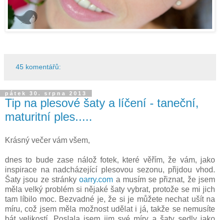
45 komentářů:
pátek 30. srpna 2013
Tip na plesové šaty a líčení - taneční,
maturitní ples.....
Krásný večer vám všem,
dnes to bude zase nálož fotek, které věřím, že vám, jako
inspirace na nadcházející plesovou sezonu, přijdou vhod.
Šaty jsou ze stránky
oarry.com
a musím se přiznat, že jsem
měla velký problém si nějaké šaty vybrat, protože se mi jich
tam líbilo moc. Bezvadné je, že si je můžete nechat ušít na
míru, což jsem měla možnost udělat i já, takže se nemusíte
bát velikostí. Poslala jsem jim své míry a šaty sedly jako