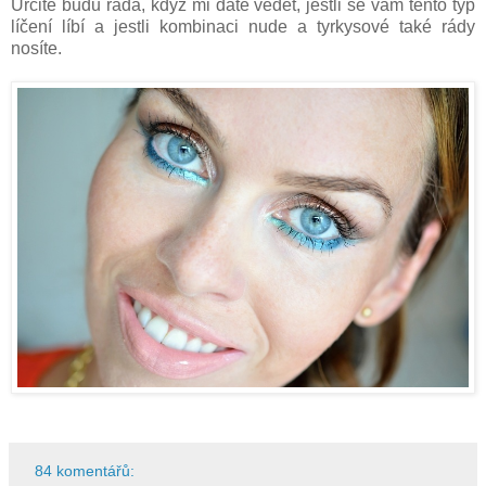
Určitě budu ráda, když mi dáte vědět, jestli se vám tento typ
líčení líbí a jestli kombinaci nude a tyrkysové také rády
nosíte.
84 komentářů: