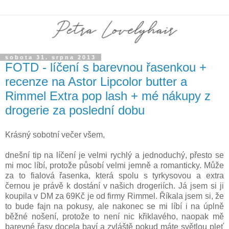
sobota 31. srpna 2013
FOTD - líčení s barevnou řasenkou +
recenze na Astor Lipcolor butter a
Rimmel Extra pop lash + mé nákupy z
drogerie za poslední dobu
Krásný sobotní večer všem,
dnešní tip na líčení je velmi rychlý a jednoduchý, přesto se
mi moc líbí, protože působí velmi jemně a romanticky. Může
za to fialová řasenka, která spolu s tyrkysovou a extra
černou je právě k dostání v našich drogeriích. Já jsem si ji
koupila v DM za 69Kč je od firmy Rimmel. Říkala jsem si, že
to bude fajn na pokusy, ale nakonec se mi líbí i na úplně
běžné nošení, protože to není nic křiklavého, naopak mě
barevné řasy docela baví a zvláště pokud máte světlou pleť