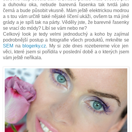
a duhovku oka, nebude barevná řasenka tak tvrdá jako
černá a bude působit vkusně. Mám ještě elektrickou modrou
a s tou vám určitě také nějaké líčení ukáži, ovšem ta má jiné
grády a je spíš tak na párty. Věděly jste, že barevné řasenky
se vrací do módy? Líbí se vám nebo ne?
Celkový look je tedy velmi jednoduchý a koho by zajímal
podrobnější postup a fotografie všech produktů, mrkněte se
SEM
na
blogerky.cz
. My si zde dnes rozebereme více jen
věci, které jsem si pořídila v poslední době a o kterých jsem
vám ještě neříkala.