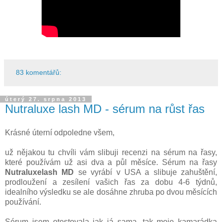
83 komentářů:
úterý 27. srpna 2013
Nutraluxe lash MD - sérum na růst řas
Krásné úterní odpoledne všem,
už nějakou tu chvíli vám slibuji recenzi na sérum na řasy,
které používám už asi dva a půl měsíce. Sérum na řasy
Nutraluxelash MD
se vyrábí v USA a slibuje zahuštění,
prodloužení a zesílení vašich řas za dobu 4-6 týdnů,
idealního výsledku se ale dosáhne zhruba po dvou měsících
používání.
Sérum jsem otestovala jak já sama, tak moje kamarádka