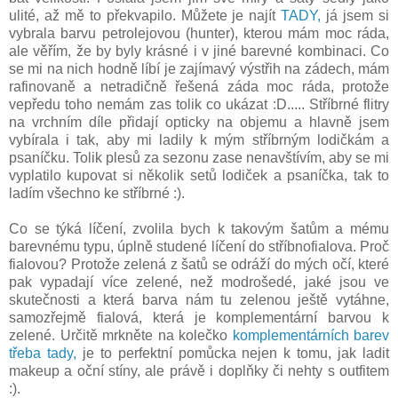
ulité, až mě to překvapilo. Můžete je najít
TADY,
já jsem si
vybrala barvu petrolejovou (hunter), kterou mám moc ráda,
ale věřím, že by byly krásné i v jiné barevné kombinaci. Co
se mi na nich hodně líbí je zajímavý výstřih na zádech, mám
rafinovaně a netradičně řešená záda moc ráda, protože
vepředu toho nemám zas tolik co ukázat :D..... Stříbrné flitry
na vrchním díle přidají opticky na objemu a hlavně jsem
vybírala i tak, aby mi ladily k mým stříbrným lodičkám a
psaníčku. Tolik plesů za sezonu zase nenavštívím, aby se mi
vyplatilo kupovat si několik setů lodiček a psaníčka, tak to
ladím všechno ke stříbrné :).
Co se týká líčení, zvolila bych k takovým šatům a mému
barevnému typu, úplně studené líčení do stříbnofialova. Proč
fialovou? Protože zelená z šatů se odráží do mých očí, které
pak vypadají více zelené, než modrošedé, jaké jsou ve
skutečnosti a která barva nám tu zelenou ještě vytáhne,
samozřejmě fialová, která je komplementární barvou k
zelené. Určitě mrkněte na kolečko
komplementárních barev
třeba tady,
je to perfektní pomůcka nejen k tomu, jak ladit
makeup a oční stíny, ale právě i doplňky či nehty s outfitem
:).