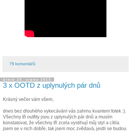
79 komentářů:
úterý 20. srpna 2013
3 x OOTD z uplynulých pár dnů
Krásný večer vám všem,
dnes bez dlouhého vykecávání vás zahrnu kvantem fotek :).
Všechny tři outfity jsou z uplynulých pár dnů a musím
konstatovat, že všechny tři zcela vystihují můj styl a cítila
jsem se v nich dobře, tak jsem moc zvědavá, jestli se budou