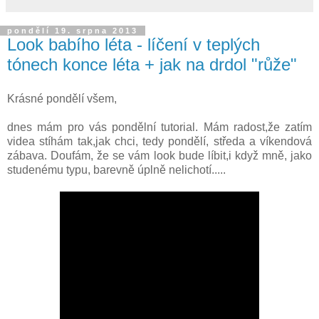
pondělí 19. srpna 2013
Look babího léta - líčení v teplých
tónech konce léta + jak na drdol "růže"
Krásné pondělí všem,
dnes mám pro vás pondělní tutorial. Mám radost,že zatím
videa stíhám tak,jak chci, tedy pondělí, středa a víkendová
zábava. Doufám, že se vám look bude líbit,i když mně, jako
studenému typu, barevně úplně nelichotí.....