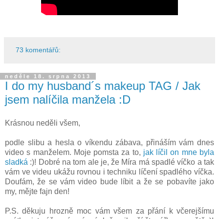
73 komentářů:
neděle 18. srpna 2013
I do my husband´s makeup TAG / Jak
jsem nalíčila manžela :D
Krásnou neděli všem,
podle slibu a hesla o víkendu zábava, přináším vám dnes
video s manželem. Moje pomsta za to,
jak líčil on mne byla
sladká
:)! Dobré na tom ale je, že Míra má spadlé víčko a tak
vám ve videu ukážu rovnou i techniku líčení spadlého víčka.
Doufám, že se vám video bude líbit a že se pobavíte jako
my, mějte fajn den!
P.S. děkuju hrozně moc vám všem za přání k včerejšímu