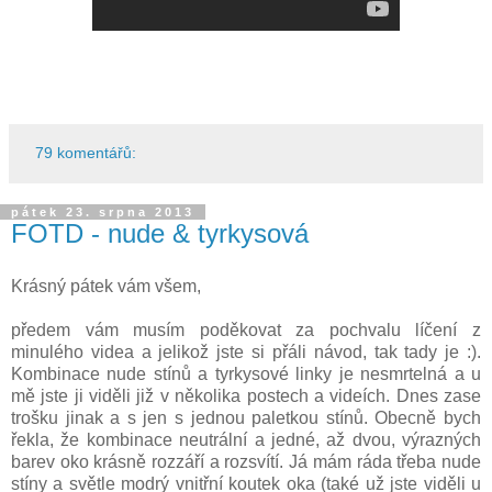
79 komentářů:
pátek 23. srpna 2013
FOTD - nude & tyrkysová
Krásný pátek vám všem,
předem vám musím poděkovat za pochvalu líčení z
minulého videa a jelikož jste si přáli návod, tak tady je :).
Kombinace nude stínů a tyrkysové linky je nesmrtelná a u
mě jste ji viděli již v několika postech a videích. Dnes zase
trošku jinak a s jen s jednou paletkou stínů. Obecně bych
řekla, že kombinace neutrální a jedné, až dvou, výrazných
barev oko krásně rozzáří a rozsvítí. Já mám ráda třeba nude
stíny a světle modrý vnitřní koutek oka (také už jste viděli u