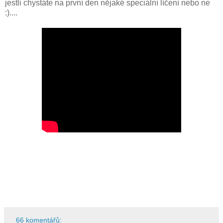
jestli chystáte na první den nějaké speciální líčení nebo ne
:)....
66 komentářů: