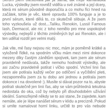
Lucka, výsledky jsem rovněž viděla u své známé a její dcery,
která mi sérum původně doporučila a co mohu říci hned na
začátek, tohle je věc, které opravdu 100% funguje a je to
první sérum, které dělá to, co skutečně slibuje. A že jsem
toho vyzkoušela už dost....Taliku, Renokin, Lussil Famous
lash, Dermacol, ale nic z toho nemělo pro mne uspokojivé
výsledky, nejlepší z těchto zmíněných byl asi Renokin, ale i
ten udělal rozdíl jen velmi malý.
Jak víte, mé řasy nejsou nic moc, mám je poměrně krátké a
vyloženě řídké, na spodním víčku mám mezi nimi dokonce
mezery díky častým zánětům spojivek, tam jsem ale sérum
pravidelně nedávala, takže nemohu hodnotit výsledky, ale
asi začnu pravidelně potírat i víčko spodní. Vrchní linii řas
jsem ale potírala každý večer po odlíčení a vyčištění pleti,
nezapomněla jsem za tu dobu ani jednou a potírala jsem
dokonce i na dovolené :). Musíte si dávat pozor na to, abyste
potírali skutečně jen linii řas, aby se vám průhledná tekutina
nedostala do oka, což by nebylo při dlouhodobém užívání
ideální. Samozřejmě někdy se to asi stane, že zajedete, kam
nemáte, ale je lépe nanášet sérum v klidu a precizně. Pokud
si umíte namalovat horní linku, určitě to pro vás nebude