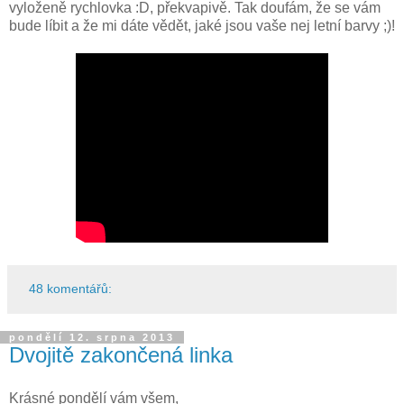
vyloženě rychlovka :D, překvapivě. Tak doufám, že se vám
bude líbit a že mi dáte vědět, jaké jsou vaše nej letní barvy ;)!
48 komentářů:
pondělí 12. srpna 2013
Dvojitě zakončená linka
Krásné pondělí vám všem,