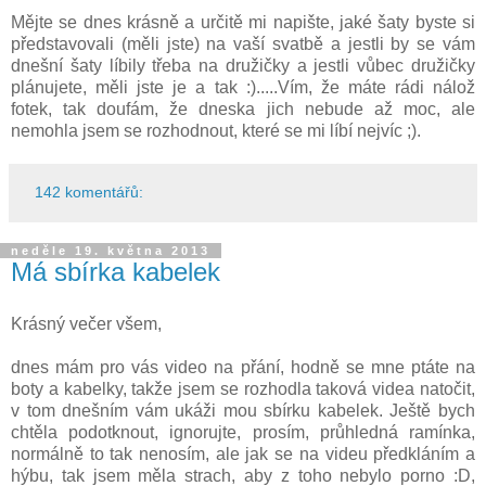
Mějte se dnes krásně a určitě mi napište, jaké šaty byste si
představovali (měli jste) na vaší svatbě a jestli by se vám
dnešní šaty líbily třeba na družičky a jestli vůbec družičky
plánujete, měli jste je a tak :).....Vím, že máte rádi nálož
fotek, tak doufám, že dneska jich nebude až moc, ale
nemohla jsem se rozhodnout, které se mi líbí nejvíc ;).
142 komentářů:
neděle 19. května 2013
Má sbírka kabelek
Krásný večer všem,
dnes mám pro vás video na přání, hodně se mne ptáte na
boty a kabelky, takže jsem se rozhodla taková videa natočit,
v tom dnešním vám ukáži mou sbírku kabelek. Ještě bych
chtěla podotknout, ignorujte, prosím, průhledná ramínka,
normálně to tak nenosím, ale jak se na videu předkláním a
hýbu, tak jsem měla strach, aby z toho nebylo porno :D,