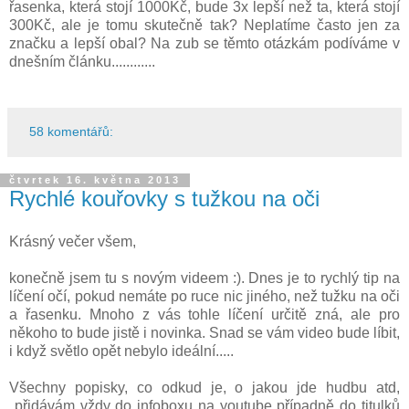
řasenka, která stojí 1000Kč, bude 3x lepší než ta, která stojí
300Kč, ale je tomu skutečně tak? Neplatíme často jen za
značku a lepší obal? Na zub se těmto otázkám podíváme v
dnešním článku............
58 komentářů:
čtvrtek 16. května 2013
Rychlé kouřovky s tužkou na oči
Krásný večer všem,
konečně jsem tu s novým videem :). Dnes je to rychlý tip na
líčení očí, pokud nemáte po ruce nic jiného, než tužku na oči
a řasenku. Mnoho z vás tohle líčení určitě zná, ale pro
někoho to bude jistě i novinka. Snad se vám video bude líbit,
i když světlo opět nebylo ideální.....
Všechny popisky, co odkud je, o jakou jde hudbu atd,
přidávám vždy do infoboxu na youtube případně do titulků