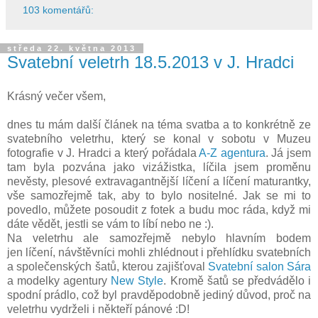
103 komentářů:
středa 22. května 2013
Svatební veletrh 18.5.2013 v J. Hradci
Krásný večer všem,
dnes tu mám další článek na téma svatba a to konkrétně ze
svatebního veletrhu, který se konal v sobotu v Muzeu
fotografie v J. Hradci a který pořádala
A-Z agentura
. Já jsem
tam byla pozvána jako vizážistka, líčila jsem proměnu
nevěsty, plesové extravagantnější líčení a líčení maturantky,
vše samozřejmě tak, aby to bylo nositelné. Jak se mi to
povedlo, můžete posoudit z fotek a budu moc ráda, když mi
dáte vědět, jestli se vám to líbí nebo ne :).
Na veletrhu ale samozřejmě nebylo hlavním bodem
jen líčení, návštěvníci mohli zhlédnout i přehlídku svatebních
a společenských šatů, kterou zajišťoval
Svatební salon Sára
a modelky agentury
New Style
. Kromě šatů se předvádělo i
spodní prádlo, což byl pravděpodobně jediný důvod, proč na
veletrhu vydrželi i někteří pánové :D!