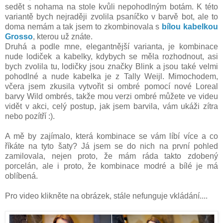
sedět s nohama na stole kvůli nepohodlným botám. K této
variantě bych nejraději zvolila psaníčko v barvě bot, ale to
doma nemám a tak jsem to zkombinovala s
bílou kabelkou
Grosso
, kterou už znáte.
Druhá a podle mne, elegantnější varianta, je kombinace
nude lodiček a kabelky, kdybych se měla rozhodnout, asi
bych zvolila tu, lodičky jsou značky Blink a jsou také velmi
pohodlné a nude kabelka je z Tally Weijl. Mimochodem,
včera jsem zkusila vytvořit si ombré pomocí nové Loreal
barvy Wild ombrés, takže mou verzi ombré můžete ve videu
vidět v akci, celý postup, jak jsem barvila, vám ukáži zítra
nebo pozítří :).
A mě by zajímalo, která kombinace se vám líbí více a co
říkáte na tyto šaty? Já jsem se do nich na první pohled
zamilovala, nejen proto, že mám ráda takto zdobený
porcelán, ale i proto, že kombinace modré a bílé je má
oblíbená.
Pro video klikněte na obrázek, stále nefunguje vkládání....