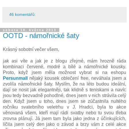
46 komentářů:
sobota 18. května 2013
OOTD - námořnické šaty
Krásný sobotní večer všem,
jak asi víte a jak je z blogu zřejmé, mám hrozně ráda
kombinaci červené, modré a bílé a námořnické kousky.
Proto, když jsem měla možnost vybrat si na eshopu
Persunmall
nějaký kousek oblečení free, neváhala jsem a
zvolila námořnické šaty. Myslím, že na léto budou ideální,
dají se nosit jak elegantněji, tak klidně s teniskami a navíc
jsou tedy bezvadně pohodlné, dnes jsem v nich strávila celý
den. Když jsem u toho, dnes jsem se zúčastnila nultého
ročníku svatebního veletrhu v J. Hradci, byla to akce
věnovaná všem, kteří mají rádi svatby nebo tu svou třeba
zrovna plánují. Já jsem tam byla jako jedna z účinkujících,
líčila jsem celý den jako o závod a brzy vám z celé akce