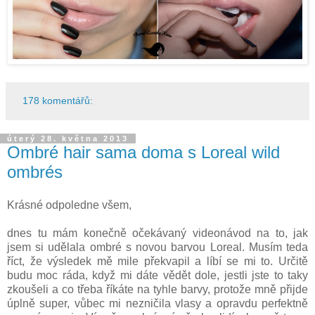
178 komentářů:
úterý 28. května 2013
Ombré hair sama doma s Loreal wild
ombrés
Krásné odpoledne všem,
dnes tu mám konečně očekávaný videonávod na to, jak
jsem si udělala ombré s novou barvou Loreal. Musím teda
říct, že výsledek mě mile překvapil a líbí se mi to. Určitě
budu moc ráda, když mi dáte vědět dole, jestli jste to taky
zkoušeli a co třeba říkáte na tyhle barvy, protože mně přijde
úplně super, vůbec mi nezničila vlasy a opravdu perfektně