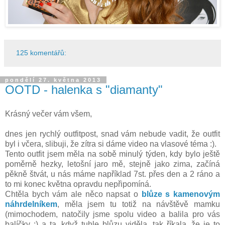
125 komentářů:
pondělí 27. května 2013
OOTD - halenka s "diamanty"
Krásný večer vám všem,
dnes jen rychlý outfitpost, snad vám nebude vadit, že outfit
byl i včera, slibuji, že zítra si dáme video na vlasové téma :).
Tento outfit jsem měla na sobě minulý týden, kdy bylo ještě
poměrně hezky, letošní jaro mě, stejně jako zima, začíná
pěkně štvát, u nás máme například 7st. přes den a 2 ráno a
to mi konec května opravdu nepřipomíná.
Chtěla bych vám ale něco napsat o
blůze s kamenovým
náhrdelníkem
, měla jsem tu totiž na návštěvě mamku
(mimochodem, natočily jsme spolu video a balila pro vás
balíčky ;) a ta, když tuhle blůzu viděla, tak říkala, že je to