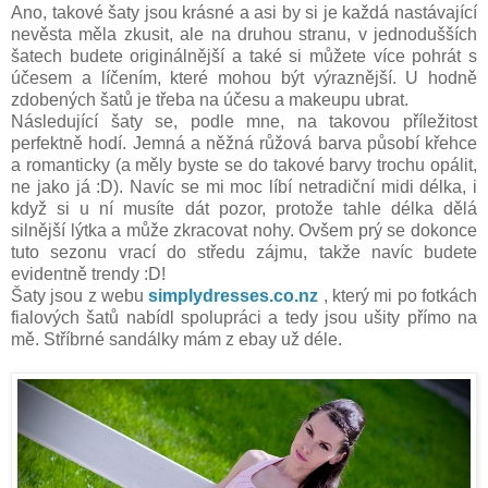
Ano, takové šaty jsou krásné a asi by si je každá nastávající
nevěsta měla zkusit, ale na druhou stranu, v jednodušších
šatech budete originálnější a také si můžete více pohrát s
účesem a líčením, které mohou být výraznější. U hodně
zdobených šatů je třeba na účesu a makeupu ubrat.
Následující šaty se, podle mne, na takovou příležitost
perfektně hodí. Jemná a něžná růžová barva působí křehce
a romanticky (a měly byste se do takové barvy trochu opálit,
ne jako já :D). Navíc se mi moc líbí netradiční midi délka, i
když si u ní musíte dát pozor, protože tahle délka dělá
silnější lýtka a může zkracovat nohy. Ovšem prý se dokonce
tuto sezonu vrací do středu zájmu, takže navíc budete
evidentně trendy :D!
Šaty jsou z webu
simplydresses.co.nz
, který mi po fotkách
fialových šatů nabídl spolupráci a tedy jsou ušity přímo na
mě. Stříbrné sandálky mám z ebay už déle.