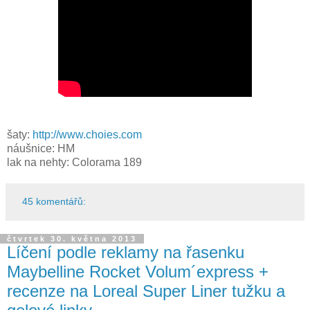
šaty:
http://www.choies.com
náušnice: HM
lak na nehty: Colorama 189
45 komentářů:
čtvrtek 30. května 2013
Líčení podle reklamy na řasenku
Maybelline Rocket Volum´express +
recenze na Loreal Super Liner tužku a