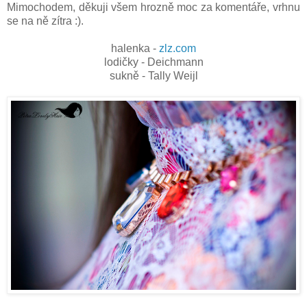
Mimochodem, děkuji všem hrozně moc za komentáře, vrhnu
se na ně zítra :).
halenka -
zlz.com
lodičky - Deichmann
sukně - Tally Weijl