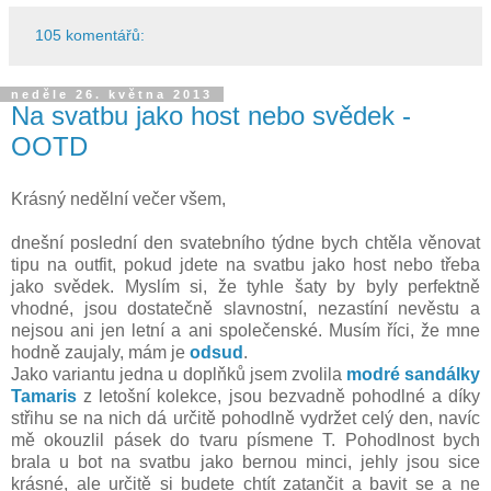
105 komentářů:
neděle 26. května 2013
Na svatbu jako host nebo svědek -
OOTD
Krásný nedělní večer všem,
dnešní poslední den svatebního týdne bych chtěla věnovat
tipu na outfit, pokud jdete na svatbu jako host nebo třeba
jako svědek. Myslím si, že tyhle šaty by byly perfektně
vhodné, jsou dostatečně slavnostní, nezastíní nevěstu a
nejsou ani jen letní a ani společenské. Musím říci, že mne
hodně zaujaly, mám je
odsud
.
Jako variantu jedna u doplňků jsem zvolila
modré sandálky
Tamaris
z letošní kolekce, jsou bezvadně pohodlné a díky
střihu se na nich dá určitě pohodlně vydržet celý den, navíc
mě okouzlil pásek do tvaru písmene T. Pohodlnost bych
brala u bot na svatbu jako bernou minci, jehly jsou sice
krásné, ale určitě si budete chtít zatančit a bavit se a ne