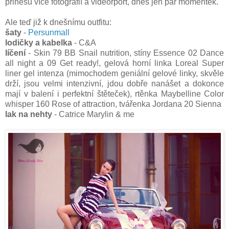
přinesu více fotografií a videorport, dnes jen pár momentek.
Ale teď již k dnešnímu outfitu:
šaty
-
Persunmall
lodičky a kabelka
- C&A
líčení
- Skin 79 BB Snail nutrition, stíny Essence 02 Dance
all night a 09 Get ready!, gelová horní linka Loreal Super
liner gel intenza (mimochodem geniální gelové linky, skvěle
drží, jsou velmi intenzivní, jdou dobře nanášet a dokonce
mají v balení i perfektní štěteček), rtěnka Maybelline Color
whisper 160 Rose of attraction, tvářenka Jordana 20 Sienna
lak na nehty
- Catrice Marylin & me