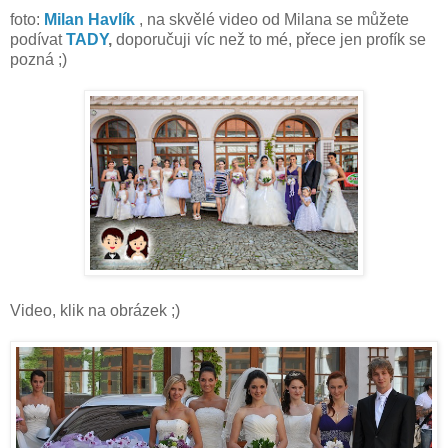
foto:
Milan Havlík
, na skvělé video od Milana se můžete
podívat
TADY
,
doporučuji víc než to mé, přece jen profík se
pozná ;)
Video, klik na obrázek ;)