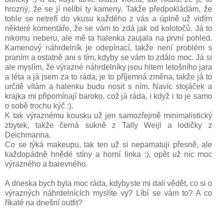
hrozný, že se jí nelíbí ty kameny. Takže předpokládám, že
tohle se netrefí do vkusu každého z vás a úplně už vidím
některé komentáře, že se vám to zdá jak od kolotočů. Já to
nikomu neberu, ale mě ta halenka zaujala na první pohled.
Kamenový náhrdelník je odepínací, takže není problém s
praním a ostatně ani s tím, kdyby se vám to zdálo moc. Já si
ale myslím, že výrazné náhrdelníky jsou hitem letošního jara
a léta a já jsem za to ráda, je to příjemná změna, takže já to
určitě vítám a halenku budu nosit s ním. Navíc stojáček a
krajka mi připomínají baroko, což já ráda, i když i to je samo
o sobě trochu kýč :).
K tak výraznému kousku už jen samozřejmě minimalistický
zbytek, takže černá sukně z Tally Weijl a lodičky z
Deichmanna.
Co se týká makeupu, tak ten už si nepamatuji přesně, ale
každopádně hnědé stíny a horní linka :), opět už nic moc
výrazného a barevného.
A dneska bych byla moc ráda, kdybyste mi dali vědět, co si o
výrazných náhrdelnících myslíte vy? Líbí se vám to? A co
říkaté na dnešní outfit?