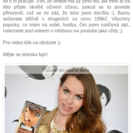
se s ní pracuje. Vím, že ombré má už plno lidí, ale mně to na
léto přijde skvělé oživení účesu, pokud se to povede
přirozeně, což se mi zdá, že toho jsem docílila :). Barvu
seženete běžně v drogeriích za cenu 199kč. Všechny
popisky, co mám na sobě, hudba, čím jsem nalíčená atd.,
naleznete pod videem v infoboxu na youtube jako vždy ;).
Pro video klik na obrázek ;).
Mějte se dneska fajn!