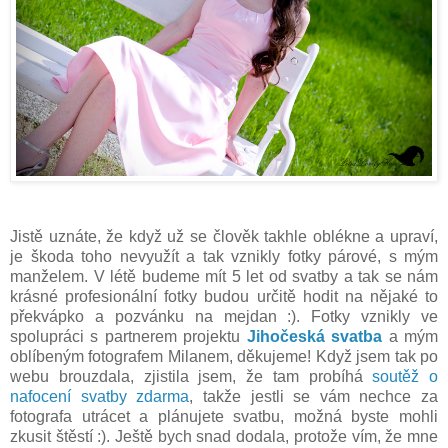
Jistě uznáte, že když už se člověk takhle oblékne a upraví,
je škoda toho nevyužít a tak vznikly fotky párové, s mým
manželem. V létě budeme mít 5 let od svatby a tak se nám
krásné profesionální fotky budou určitě hodit na nějaké to
překvápko a pozvánku na mejdan :). Fotky vznikly ve
spolupráci s partnerem projektu
Jihočeská svatba
a mým
oblíbeným fotografem Milanem, děkujeme! Když jsem tak po
webu brouzdala, zjistila jsem, že tam probíhá
soutěž o
nafocení svatby zdarma
, takže jestli se vám nechce za
fotografa utrácet a plánujete svatbu, možná byste mohli
zkusit štěstí :). Ještě bych snad dodala, protože vím, že mne