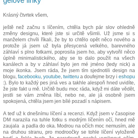
gelové linky
Krásný čtvrtek všem,
ještě než začnu s líčením, chtěla bych pár slov ohledně
změny designu, které jste si určitě všimli. Už jsme si s
manželem chvíli říkali, že by to chtělo opět něco nového a
protože já jsem už byla přesycená velkého, barevného
záhlaví s plno fotkami, poprosila jsem ho, aby vytvořil něco
úplně minimalistického, aby se to dalo použít na všech
kanálech a by v záhlaví bylo jen mé jméno (tedy nick) a
moje ikonka. Jsem ráda, že jsem tím sjednotili design na
blogu,
facebooku
,
youtube
,
twitteru
a doufejme brzy i
eshopu
:). Bylo to každý pes jiná ves a takhle alespoň hned uvidíte,
že jste fakt u mě. Určitě budu moc ráda, když mi dáte vědět,
jestli se vám změna líbí, nebo ne, ale já osobně jsem
spokojená, chtěla jsem jen bílé pozadí s nápisem.
A teď už k dnešnímu líčení a recenzi. Když jsem v časopise
DM narazila na tuhle fotku s modrým líčením očí, hned mě
zaujala a padla do oka. Modrou na očích moc nemusím, ale
na druhou stranu, pro modroočky se tohle líčení vyloženě