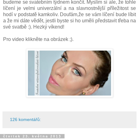
budeme se svatebním týdnem končit. Myslím si ale, že tohle
líčení je velmi univerzální a na slavnostnější příležitost se
hodí v podstatě kamkoliv. Doufám,že se vám líčení bude líbit
a že mi dáte vědět, jestli byste si ho uměli představit třeba na
své svatbě :). Hezký víkend!
Pro video klikněte na obrázek ;).
126 komentářů:
čtvrtek 23. května 2013