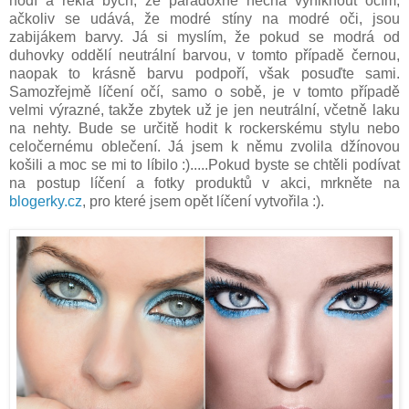
hodí a řekla bych, že paradoxně nechá vyniknout očím,
ačkoliv se udává, že modré stíny na modré oči, jsou
zabijákem barvy. Já si myslím, že pokud se modrá od
duhovky oddělí neutrální barvou, v tomto případě černou,
naopak to krásně barvu podpoří, však posuďte sami.
Samozřejmě líčení očí, samo o sobě, je v tomto případě
velmi výrazné, takže zbytek už je jen neutrální, včetně laku
na nehty. Bude se určitě hodit k rockerskému stylu nebo
celočernému oblečení. Já jsem k němu zvolila džínovou
košili a moc se mi to líbilo :).....Pokud byste se chtěli podívat
na postup líčení a fotky produktů v akci, mrkněte na
blogerky.cz
, pro které jsem opět líčení vytvořila :).