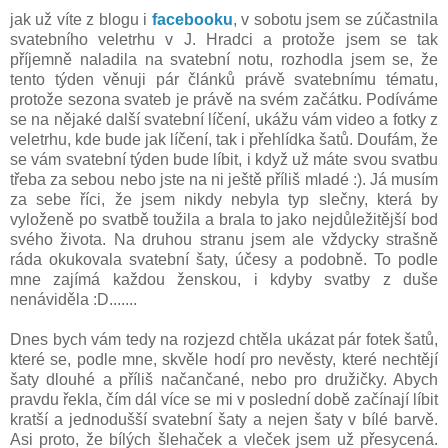
jak už víte z blogu i
facebooku
, v sobotu jsem se zúčastnila
svatebního veletrhu v J. Hradci a protože jsem se tak
příjemně naladila na svatební notu, rozhodla jsem se, že
tento týden věnuji pár článků právě svatebnímu tématu,
protože sezona svateb je právě na svém začátku. Podíváme
se na nějaké další svatební líčení, ukážu vám video a fotky z
veletrhu, kde bude jak líčení, tak i přehlídka šatů. Doufám, že
se vám svatební týden bude líbit, i když už máte svou svatbu
třeba za sebou nebo jste na ni ještě příliš mladé :). Já musím
za sebe říci, že jsem nikdy nebyla typ slečny, která by
vyloženě po svatbě toužila a brala to jako nejdůležitější bod
svého života. Na druhou stranu jsem ale vždycky strašně
ráda okukovala svatební šaty, účesy a podobně. To podle
mne zajímá každou ženskou, i kdyby svatby z duše
nenáviděla :D.......
Dnes bych vám tedy na rozjezd chtěla ukázat pár fotek šatů,
které se, podle mne, skvěle hodí pro nevěsty, které nechtějí
šaty dlouhé a příliš načančané, nebo pro družičky. Abych
pravdu řekla, čím dál více se mi v poslední době začínají líbit
kratší a jednodušší svatební šaty a nejen šaty v bílé barvě.
Asi proto, že bílých šlehaček a vleček jsem už přesycená.