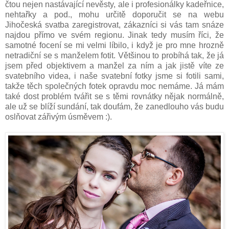
čtou nejen nastávající nevěsty, ale i profesionálky kadeřnice,
nehtařky a pod., mohu určitě doporučit se na webu
Jihočeská svatba zaregistrovat, zákazníci si vás tam snáze
najdou přímo ve svém regionu. Jinak tedy musím říci, že
samotné focení se mi velmi líbilo, i když je pro mne hrozně
netradiční se s manželem fotit. Většinou to probíhá tak, že já
jsem před objektivem a manžel za ním a jak jistě víte ze
svatebního videa, i naše svatební fotky jsme si fotili sami,
takže těch společných fotek opravdu moc nemáme. Já mám
také dost problém tvářit se s těmi rovnátky nějak normálně,
ale už se blíží sundání, tak doufám, že zanedlouho vás budu
oslňovat zářivým úsměvem :).