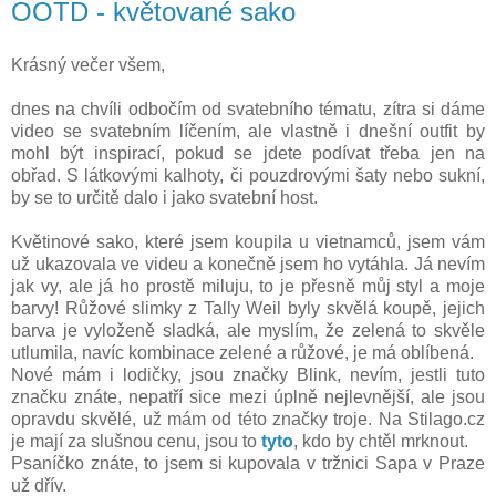
OOTD - květované sako
Krásný večer všem,
dnes na chvíli odbočím od svatebního tématu, zítra si dáme
video se svatebním líčením, ale vlastně i dnešní outfit by
mohl být inspirací, pokud se jdete podívat třeba jen na
obřad. S látkovými kalhoty, či pouzdrovými šaty nebo sukní,
by se to určitě dalo i jako svatební host.
Květinové sako, které jsem koupila u vietnamců, jsem vám
už ukazovala ve videu a konečně jsem ho vytáhla. Já nevím
jak vy, ale já ho prostě miluju, to je přesně můj styl a moje
barvy! Růžové slimky z Tally Weil byly skvělá koupě, jejich
barva je vyloženě sladká, ale myslím, že zelená to skvěle
utlumila, navíc kombinace zelené a růžové, je má oblíbená.
Nové mám i lodičky, jsou značky Blink, nevím, jestli tuto
značku znáte, nepatří sice mezi úplně nejlevnější, ale jsou
opravdu skvělé, už mám od této značky troje. Na Stilago.cz
je mají za slušnou cenu, jsou to
tyto
, kdo by chtěl mrknout.
Psaníčko znáte, to jsem si kupovala v tržnici Sapa v Praze
už dřív.