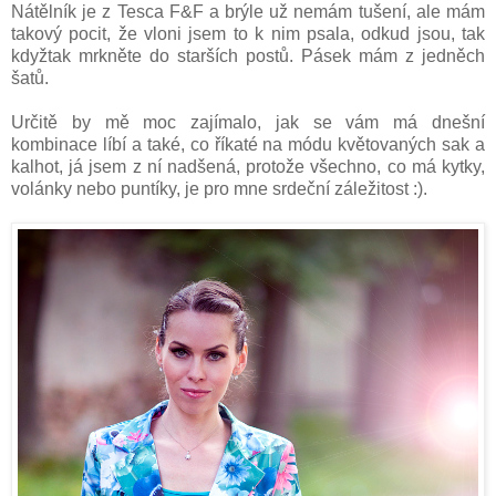
Nátělník je z Tesca F&F a brýle už nemám tušení, ale mám
takový pocit, že vloni jsem to k nim psala, odkud jsou, tak
kdyžtak mrkněte do starších postů. Pásek mám z jedněch
šatů.
Určitě by mě moc zajímalo, jak se vám má dnešní
kombinace líbí a také, co říkaté na módu květovaných sak a
kalhot, já jsem z ní nadšená, protože všechno, co má kytky,
volánky nebo puntíky, je pro mne srdeční záležitost :).