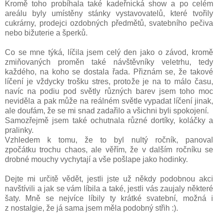
Kromě toho probíhala také kadeřnická show a po celém
areálu byly umístěny stánky vystavovatelů, které tvořily
cukrárny, prodejci ozdobných předmětů, svatebního pečiva
nebo bižuterie a šperků.
Co se mne týká, líčila jsem celý den jako o závod, kromě
zmiňovaných proměn také návštěvníky veletrhu, tedy
každého, na koho se dostala řada. Přiznám se, že takové
líčení je vždycky trošku stres, protože je na to málo času,
navíc na podiu pod světly různých barev jsem toho moc
neviděla a pak může na reálném světle vypadat líčení jinak,
ale doufám, že se mi snad zadařilo a všichni byli spokojení.
Samozřejmě jsem také ochutnala různé dortíky, koláčky a
pralinky.
Vzhledem k tomu, že to byl nultý ročník, panoval
zpočátku trochu chaos, ale věřím, že v dalším ročníku se
drobné mouchy vychytají a vše pošlape jako hodinky.
Dejte mi určitě vědět, jestli jste už někdy podobnou akci
navštívili a jak se vám líbila a také, jestli vás zaujaly některé
šaty. Mně se nejvíce líbily ty krátké svatební, možná i
z nostalgie, že já sama jsem měla podobný střih :).