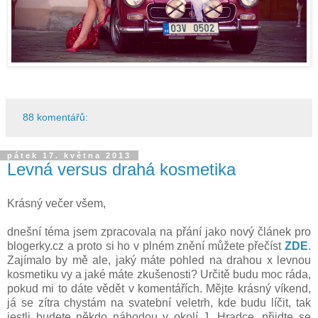
88 komentářů:
pátek 17. května 2013
Levná versus drahá kosmetika
Krásný večer všem,
dnešní téma jsem zpracovala na přání jako nový článek pro
blogerky.cz a proto si ho v plném znění můžete přečíst
ZDE
.
Zajímalo by mě ale, jaký máte pohled na drahou x levnou
kosmetiku vy a jaké máte zkušenosti? Určitě budu moc ráda,
pokud mi to dáte vědět v komentářích. Mějte krásný víkend,
já se zítra chystám na svatební veletrh, kde budu líčit, tak
jestli budete někdo náhodou v okolí J. Hradce, přijdte se