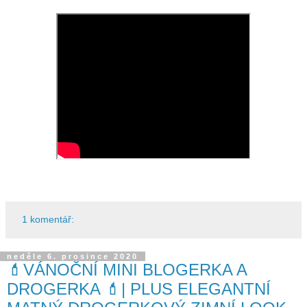
1 komentář:
neděle 6. prosince 2020
💄VÁNOČNÍ MINI BLOGERKA A
DROGERKA 💄| PLUS ELEGANTNÍ