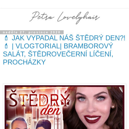
neděle 27. prosince 2020
💄 JAK VYPADAL NÁŠ ŠTĚDRÝ DEN?!
💄 | VLOGTORIAL| BRAMBOROVÝ
SALÁT, ŠTĚDROVEČERNÍ LÍČENÍ,
PROCHÁZKY