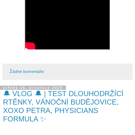
Žádné komentáře:
středa 16. prosince 2020
🔔 VLOG 🔔 | TEST DLOUHODRŽÍCÍ
RTĚNKY, VÁNOČNÍ BUDĚJOVICE,
XOXO PETRA, PHYSICIANS
FORMULA ✨