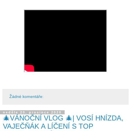
Žádné komentáře:
neděle 20. prosince 2020
🎄VÁNOČNÍ VLOG 🎄| VOSÍ HNÍZDA,
VAJEČŇÁK A LÍČENÍ S TOP