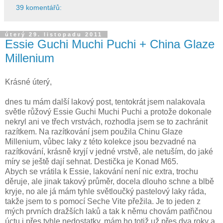
39 komentářů:
úterý 29. listopadu 2011
Essie Guchi Muchi Puchi + China Glaze
Millenium
Krásné úterý,
dnes tu mám další lakový post, tentokrát jsem nalakovala
světle růžový Essie Guchi Muchi Puchi a protože dokonale
nekryl ani ve třech vrstvách, rozhodla jsem se to zachránit
razítkem. Na razítkování jsem použila Chinu Glaze
Millenium, vůbec laky z této kolekce jsou bezvadné na
razítkování, krásně kryjí v jedné vrstvě, ale netuším, do jaké
míry se ještě dají sehnat. Destička je Konad M65.
Abych se vrátila k Essie, lakování není nic extra, trochu
děruje, ale jinak takový průměr, docela dlouho schne a blbě
kryje, no ale já mám tyhle světloučký pastelový laky ráda,
takže jsem to s pomocí Seche Vite přežila. Je to jeden z
mých prvních dražších laků a tak k němu chovám patřičnou
úctu i přes tyhle nedostatky, mám ho totiž už přes dva roky a