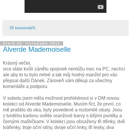
35 komentářů:
úterý 22. listopadu 2011
Alverde Mademoiselle
Krásný večer,
sice stále kvůli zánětu spojivek nemůžu moc na PC, nechci
ale aby to tu bylo mrtvé a tak můj hodný manžel pro vás
přepsal další článek. Zároveň vám děkuji za všechny
komentáře a podporu.
V sobotu jsem měla možnost prohlédnout si v DM novou
kolekci od Alverde Mademoiselle. Musím říct, že první, co
mě praštilo do oka, byly povedené a roztomilé obaly. Jsou
z tvrdého kartonu světle oranžové barvy s bílými puntíky a
černými mašličkami. V kolekci jsou obsaženy tři rtěnky, dvě
tvářenky, troje oční stíny, dvoje oční linky, tři lesky, dva