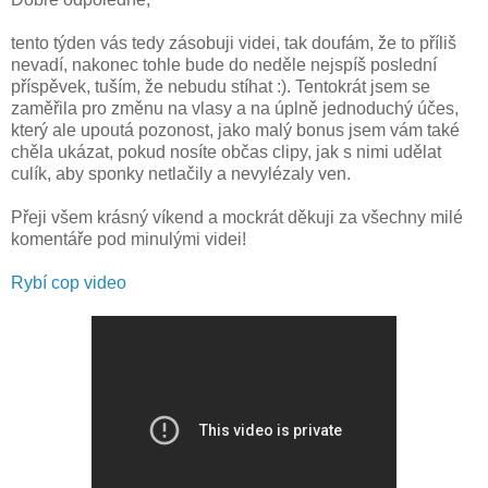
tento týden vás tedy zásobuji videi, tak doufám, že to příliš
nevadí, nakonec tohle bude do neděle nejspíš poslední
příspěvek, tuším, že nebudu stíhat :). Tentokrát jsem se
zaměřila pro změnu na vlasy a na úplně jednoduchý účes,
který ale upoutá pozonost, jako malý bonus jsem vám také
chěla ukázat, pokud nosíte občas clipy, jak s nimi udělat
culík, aby sponky netlačily a nevylézaly ven.
Přeji všem krásný víkend a mockrát děkuji za všechny milé
komentáře pod minulými videi!
Rybí cop video