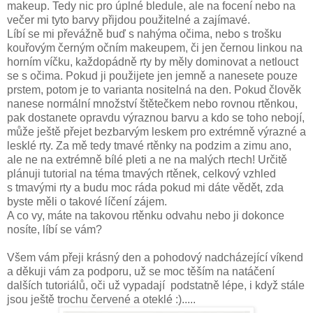
makeup. Tedy nic pro úplné bledule, ale na focení nebo na
večer mi tyto barvy přijdou použitelné a zajímavé.
Líbí se mi převážně buď s nahýma očima, nebo s trošku
kouřovým černým očním makeupem, či jen černou linkou na
horním víčku, každopádně rty by měly dominovat a netlouct
se s očima. Pokud ji použijete jen jemně a nanesete pouze
prstem, potom je to varianta nositelná na den. Pokud člověk
nanese normální množství štětečkem nebo rovnou rtěnkou,
pak dostanete opravdu výraznou barvu a kdo se toho nebojí,
může ještě přejet bezbarvým leskem pro extrémně výrazné a
lesklé rty. Za mě tedy tmavé rtěnky na podzim a zimu ano,
ale ne na extrémně bílé pleti a ne na malých rtech! Určitě
plánuji tutorial na téma tmavých rtěnek, celkový vzhled
s tmavými rty a budu moc ráda pokud mi dáte vědět, zda
byste měli o takové líčení zájem.
A co vy, máte na takovou rtěnku odvahu nebo ji dokonce
nosíte, líbí se vám?
Všem vám přeji krásný den a pohodový nadcházející víkend
a děkuji vám za podporu, už se moc těším na natáčení
dalších tutoriálů, oči už vypadají podstatně lépe, i když stále
jsou ještě trochu červené a oteklé :).....