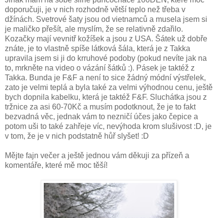
doporučuji, je v nich rozhodně větší teplo než třeba v
džínách. Svetrové šaty jsou od vietnamců a musela jsem si
je maličko přešít, ale myslím, že se relativně zdařilo.
Kozačky mají vevnitř kožíšek a jsou z USA. Šátek už dobře
znáte, je to vlastně spíše látková šála, která je z Takka
upravila jsem si ji do krruhové podoby (pokud nevíte jak na
to, mrkněte na video o vázání šátků :). Pásek je taktéž z
Takka. Bunda je F&F a není to sice žádný módní výstřelek,
zato je velmi teplá a byla také za velmi výhodnou cenu, ještě
bych dopnila kabelku, která je taktéž F&F. Sluchátka jsou z
tržnice za asi 60-70Kč a musím podotknout, že je to fakt
bezvadná věc, jednak vám to nezničí účes jako čepice a
potom uši to také zahřeje víc, nevýhoda krom slušivost :D, je
v tom, že je v nich podstatně hůř slyšet! :D
Mějte fajn večer a ještě jednou vám děkuji za přízeň a
komentáře, které mě moc těší!