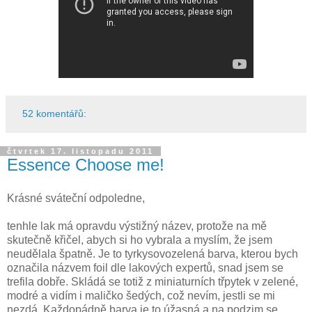
52 komentářů:
čtvrtek 17. listopadu 2011
Essence Choose me!
Krásné sváteční odpoledne,
tenhle lak má opravdu výstižný název, protože na mě
skutečně křičel, abych si ho vybrala a myslím, že jsem
neudělala špatně. Je to tyrkysovozelená barva, kterou bych
označila názvem foil dle lakových expertů, snad jsem se
trefila dobře. Skládá se totiž z miniaturních třpytek v zelené,
modré a vidím i maličko šedých, což nevím, jestli se mi
nezdá. Každopádně barva je to úžasná a na podzim se