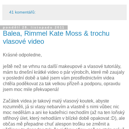
41 komentářů:
pondělí 28. listopadu 2011
Balea, Rimmel Kate Moss & trochu
vlasové video
Krásné odpoledne,
ještě než se vrhnu na další makeupové a vlasové tutoriály,
mám tu dnešní krátké video o pár výrobcíh, které mě zaujaly
v poslední době a také jsem vám prostřednictvím videa
chtěla poděkovat za tak velkou přízeň a podporu, opravdu
jsem moc mile překvapená!
Začátek videa je takový malý vlasový koutek, abyste
rozumněli, já si vlasy nebarvím a vlastně s nimi vůbec nic
moc nedělám a ani ke kadeřnici nechodím (až na ten loňský
střihový úlet, který nehodlám v blízké době opakovat :D), ale
občas mě přepadne chuť alespon trošku se změnit a