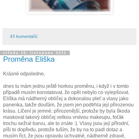
43 komentářů:
středa 16. listopadu 2011
Proměna Eliška
Krásné odpoledne,
dnes tu mám jednu ještě horkou proměnu, i když i v tomto
případě musím konstatovat, že opět nebylo co vylepšovat.
Eliška má nádherný obličej a dokonalou pleť a vlasy jako
panenka, takže doufám, že jsem jen podtrhla její přirozenou
krásu. Líčení je jemné, přirozenější, protože by byla škoda
maskovat takový obličej velkou vrstvou makeupu, foťák
trochu sežral barvu, ale to znáte :). Vlasy jsou její přírodní,
píši to dopředu, protože tuším, že by na to padl dotaz a
musím říct, že jsou opravdu úchvatné, nádherně zdravé,