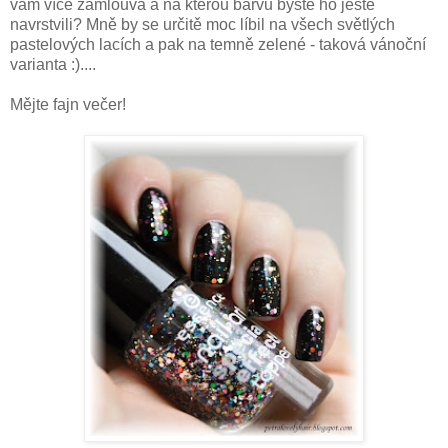
vám více zamlouvá a na kterou barvu byste ho ještě
navrstvili? Mně by se určitě moc líbil na všech světlých
pastelových lacích a pak na temně zelené - taková vánoční
varianta :)....
Mějte fajn večer!