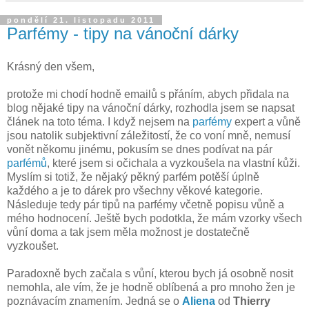
pondělí 21. listopadu 2011
Parfémy - tipy na vánoční dárky
Krásný den všem,
protože mi chodí hodně emailů s přáním, abych přidala na
blog nějaké tipy na vánoční dárky, rozhodla jsem se napsat
článek na toto téma. I když nejsem na
parfémy
expert a vůně
jsou natolik subjektivní záležitostí, že co voní mně, nemusí
vonět někomu jinému, pokusím se dnes podívat na pár
parfémů
, které jsem si očichala a vyzkoušela na vlastní kůži.
Myslím si totiž, že nějaký pěkný parfém potěší úplně
každého a je to dárek pro všechny věkové kategorie.
Následuje tedy pár tipů na parfémy včetně popisu vůně a
mého hodnocení. Ještě bych podotkla, že mám vzorky všech
vůní doma a tak jsem měla možnost je dostatečně
vyzkoušet.
Paradoxně bych začala s vůní, kterou bych já osobně nosit
nemohla, ale vím, že je hodně oblíbená a pro mnoho žen je
poznávacím znamením. Jedná se o
Aliena
od
Thierry