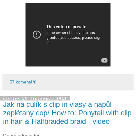
57 komentářů:
čtvrtek 10. listopadu 2011
Jak na culík s clip in vlasy a napůl
zaplétaný cop/ How to: Ponytail with clip
in hair & Halfbraided braid - video
Dobré odpoledne,