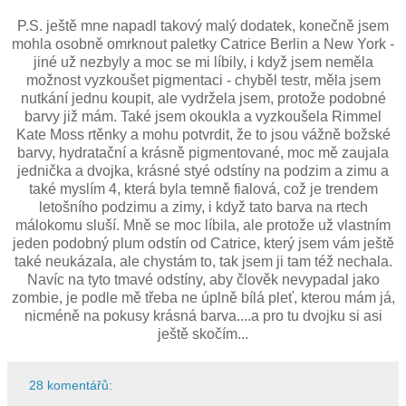
P.S. ještě mne napadl takový malý dodatek, konečně jsem
mohla osobně omrknout paletky Catrice Berlin a New York -
jiné už nezbyly a moc se mi líbily, i když jsem neměla
možnost vyzkoušet pigmentaci - chyběl testr, měla jsem
nutkání jednu koupit, ale vydržela jsem, protože podobné
barvy již mám. Také jsem okoukla a vyzkoušela Rimmel
Kate Moss rtěnky a mohu potvrdit, že to jsou vážně božské
barvy, hydratační a krásně pigmentované, moc mě zaujala
jednička a dvojka, krásné styé odstíny na podzim a zimu a
také myslím 4, která byla temně fialová, což je trendem
letošního podzimu a zimy, i když tato barva na rtech
málokomu sluší. Mně se moc líbila, ale protože už vlastním
jeden podobný plum odstín od Catrice, který jsem vám ještě
také neukázala, ale chystám to, tak jsem ji tam též nechala.
Navíc na tyto tmavé odstíny, aby člověk nevypadal jako
zombie, je podle mě třeba ne úplně bílá pleť, kterou mám já,
nicméně na pokusy krásná barva....a pro tu dvojku si asi
ještě skočím...
28 komentářů: