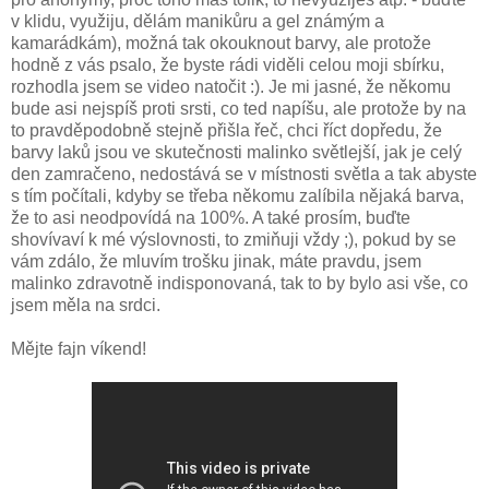
v klidu, využiju, dělám manikůru a gel známým a
kamarádkám), možná tak okouknout barvy, ale protože
hodně z vás psalo, že byste rádi viděli celou moji sbírku,
rozhodla jsem se video natočit :). Je mi jasné, že někomu
bude asi nejspíš proti srsti, co ted napíšu, ale protože by na
to pravděpodobně stejně přišla řeč, chci říct dopředu, že
barvy laků jsou ve skutečnosti malinko světlejší, jak je celý
den zamračeno, nedostává se v místnosti světla a tak abyste
s tím počítali, kdyby se třeba někomu zalíbila nějaká barva,
že to asi neodpovídá na 100%. A také prosím, buďte
shovívaví k mé výslovnosti, to zmiňuji vždy ;), pokud by se
vám zdálo, že mluvím trošku jinak, máte pravdu, jsem
malinko zdravotně indisponovaná, tak to by bylo asi vše, co
jsem měla na srdci.
Mějte fajn víkend!