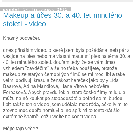
pondělí 14. listopadu 2011
Makeup a účes 30. a 40. let minulého
století - video
Krásný podvečer,
dnes přináším video, o které jsem byla požádána, neb pár z
vás jde na ples nebo má vlastní maturitní ples na téma 30. a
40. let minulého století, doufám tedy, že se vám tímto
vzhledem "zavděčím" a že ho třeba použijete, protože
makeup ze starých černobílých filmů se mi moc líbí a také
velmi obdivuji krásu a ženskost hereček jako byly Lída
Baarová, Adina Mandlová, Hana Vítová neboVěra
Ferbasová. Abych pravdu řekla, staré české filmy miluju a
můžu na ně koukat po stopadesáté a pořád se mi budou
líbit, takže tohle video jsem udělala moc ráda, ačkoliv mi to
zrovna moc dobře nemluvilo, no spíš mi to tentokrát šlo
extrémně špatně, což uvidíte na konci videa.
Mějte fajn večer!