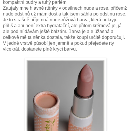
kompaktní pudry a tuhý parfém.
Zaujaly mne hlavně rtěnky v odstínech nude a rose, přičemž
nude odstínů už mám dost a tak jsem sáhla po odstínu rose.
Je to strašně příjemná nude-růžová barva, která nekryje
příliš a ani není extra hydratační, ale přitom krémová je, já
ale pod ní dávám ještě balzám. Barva je ale úžasná a
celkově mě ta rtěnka dostala, takže koupi určitě doporučuji.
V jedné vrstvě působí jen jemně a pokud přejedete rty
vícekrát, dostanete plně krycí barvu.