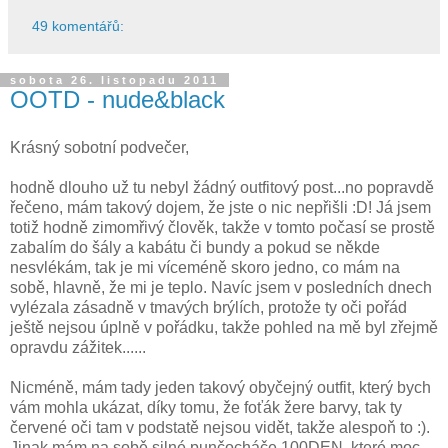
49 komentářů:
sobota 26. listopadu 2011
OOTD - nude&black
Krásný sobotní podvečer,
hodně dlouho už tu nebyl žádný outfitový post...no popravdě
řečeno, mám takový dojem, že jste o nic nepřišli :D! Já jsem
totiž hodně zimomřivý člověk, takže v tomto počasí se prostě
zabalím do šály a kabátu či bundy a pokud se někde
nesvlékám, tak je mi víceméně skoro jedno, co mám na
sobě, hlavně, že mi je teplo. Navíc jsem v posledních dnech
vylézala zásadně v tmavých brýlích, protože ty oči pořád
ještě nejsou úplně v pořádku, takže pohled na mě byl zřejmě
opravdu zážitek......
Nicméně, mám tady jeden takový obyčejný outfit, který bych
vám mohla ukázat, díky tomu, že foťák žere barvy, tak ty
červené oči tam v podstatě nejsou vidět, takže alespoň to :).
Jinak mám na sobě silné punčocháče 100DEN, které moc