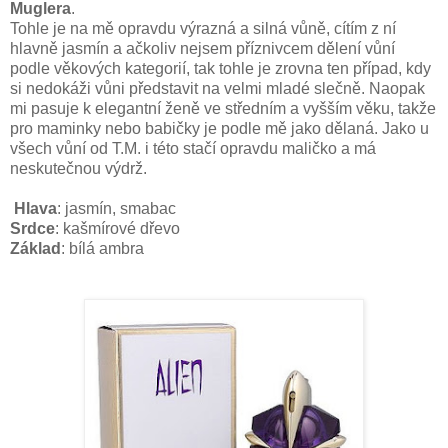
Muglera
.
Tohle je na mě opravdu výrazná a silná vůně, cítím z ní
hlavně jasmín a ačkoliv nejsem příznivcem dělení vůní
podle věkových kategorií, tak tohle je zrovna ten případ, kdy
si nedokáži vůni představit na velmi mladé slečně. Naopak
mi pasuje k elegantní ženě ve středním a vyšším věku, takže
pro maminky nebo babičky je podle mě jako dělaná. Jako u
všech vůní od T.M. i této stačí opravdu maličko a má
neskutečnou výdrž.
Hlava
: jasmín, smabac
Srdce
: kašmírové dřevo
Základ
: bílá ambra