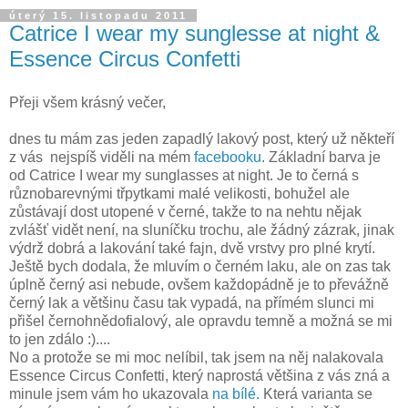
úterý 15. listopadu 2011
Catrice I wear my sunglesse at night &
Essence Circus Confetti
Přeji všem krásný večer,
dnes tu mám zas jeden zapadlý lakový post, který už někteří
z vás nejspíš viděli na mém
facebooku
. Základní barva je
od Catrice I wear my sunglasses at night. Je to černá s
různobarevnými třpytkami malé velikosti, bohužel ale
zůstávají dost utopené v černé, takže to na nehtu nějak
zvlášť vidět není, na sluníčku trochu, ale žádný zázrak, jinak
výdrž dobrá a lakování také fajn, dvě vrstvy pro plné krytí.
Ještě bych dodala, že mluvím o černém laku, ale on zas tak
úplně černý asi nebude, ovšem každopádně je to převážně
černý lak a většinu času tak vypadá, na přímém slunci mi
přišel černohnědofialový, ale opravdu temně a možná se mi
to jen zdálo :)....
No a protože se mi moc nelíbil, tak jsem na něj nalakovala
Essence Circus Confetti, který naprostá většina z vás zná a
minule jsem vám ho ukazovala
na bílé.
Která varianta se