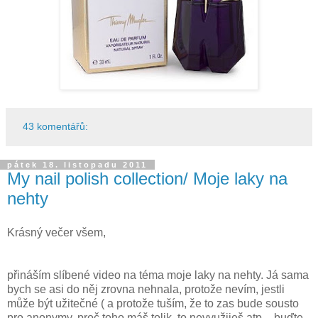
43 komentářů:
pátek 18. listopadu 2011
My nail polish collection/ Moje laky na
nehty
Krásný večer všem,
přináším slíbené video na téma moje laky na nehty. Já sama
bych se asi do něj zrovna nehnala, protože nevím, jestli
může být užitečné ( a protože tuším, že to zas bude sousto
pro anonymy, proč toho máš tolik, to nevyužiješ atp. - buďte