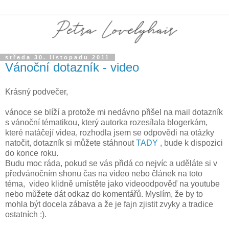
středa 30. listopadu 2011
Vánoční dotazník - video
Krásný podvečer,
vánoce se blíží a protože mi nedávno přišel na mail dotazník
s vánoční tématikou, který autorka rozesílala blogerkám,
které natáčejí videa, rozhodla jsem se odpovědi na otázky
natočit, dotazník si můžete stáhnout
TADY
, bude k dispozici
do konce roku.
Budu moc ráda, pokud se vás přidá co nejvíc a uděláte si v
předvánočním shonu čas na video nebo článek na toto
téma, video klidně umístěte jako videoodpověď na youtube
nebo můžete dát odkaz do komentářů. Myslím, že by to
mohla být docela zábava a že je fajn zjistit zvyky a tradice
ostatních :).