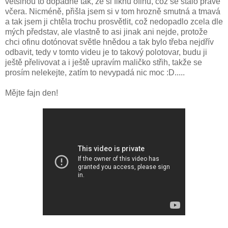
většinou to dopadne tak, že si fiknu ofinu, což se stalo právě
včera. Nicméně, přišla jsem si v tom hrozně smutná a tmavá
a tak jsem ji chtěla trochu prosvětlit, což nedopadlo zcela dle
mých představ, ale vlastně to asi jinak ani nejde, protože
chci ofinu dotónovat světle hnědou a tak bylo třeba nejdřív
odbavit, tedy v tomto videu je to takový polotovar, budu ji
ještě přelivovat a i ještě upravím maličko střih, takže se
prosím nelekejte, zatím to nevypadá nic moc :D.....
Mějte fajn den!