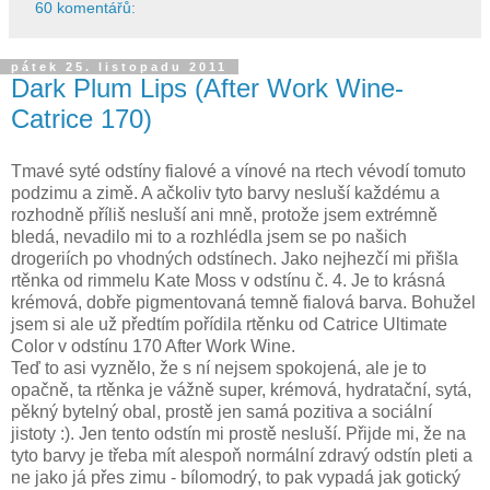
60 komentářů:
pátek 25. listopadu 2011
Dark Plum Lips (After Work Wine-
Catrice 170)
Tmavé syté odstíny fialové a vínové na rtech vévodí tomuto
podzimu a zimě. A ačkoliv tyto barvy nesluší každému a
rozhodně příliš nesluší ani mně, protože jsem extrémně
bledá, nevadilo mi to a rozhlédla jsem se po našich
drogeriích po vhodných odstínech. Jako nejhezčí mi přišla
rtěnka od rimmelu Kate Moss v odstínu č. 4. Je to krásná
krémová, dobře pigmentovaná temně fialová barva. Bohužel
jsem si ale už předtím pořídila rtěnku od Catrice Ultimate
Color v odstínu 170 After Work Wine.
Teď to asi vyznělo, že s ní nejsem spokojená, ale je to
opačně, ta rtěnka je vážně super, krémová, hydratační, sytá,
pěkný bytelný obal, prostě jen samá pozitiva a sociální
jistoty :). Jen tento odstín mi prostě nesluší. Přijde mi, že na
tyto barvy je třeba mít alespoň normální zdravý odstín pleti a
ne jako já přes zimu - bílomodrý, to pak vypadá jak gotický