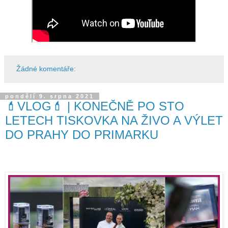
Žádné komentáře:
pondělí 9. srpna 2021
💄VLOG💄 | KONEČNĚ PO STO
LETECH TISKOVKA NA ŽIVO A VÝLET
DO PRAHY DO PRIMARKU