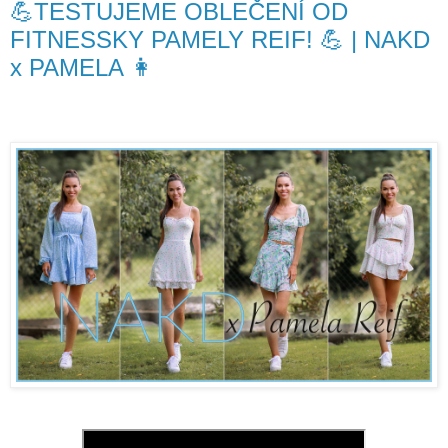
💪TESTUJEME OBLEČENÍ OD
FITNESSKY PAMELY REIF! 💪 | NAKD
x PAMELA 👩