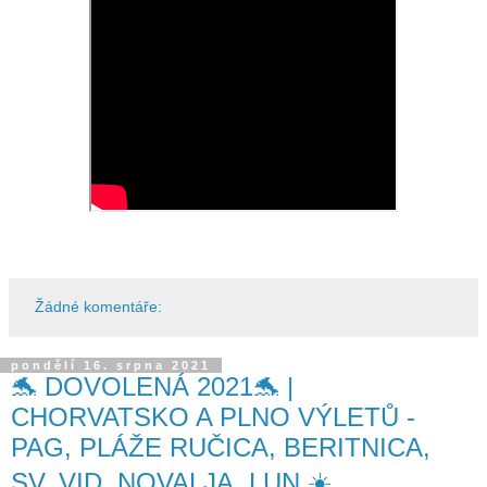
Žádné komentáře:
pondělí 16. srpna 2021
🐬 DOVOLENÁ 2021🐬 |
CHORVATSKO A PLNO VÝLETŮ -
PAG, PLÁŽE RUČICA, BERITNICA,
SV. VID, NOVALJA, LUN ☀️