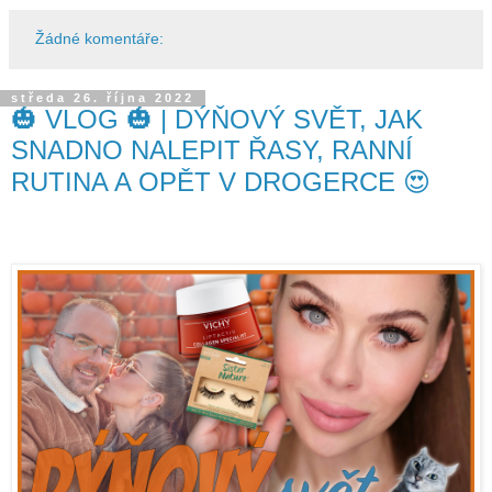
Žádné komentáře:
středa 26. října 2022
🎃 VLOG 🎃 | DÝŇOVÝ SVĚT, JAK
SNADNO NALEPIT ŘASY, RANNÍ
RUTINA A OPĚT V DROGERCE 😍