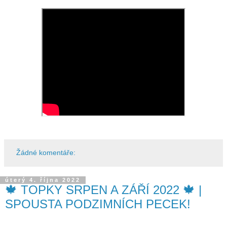
Žádné komentáře:
úterý 4. října 2022
🍁 TOPKY SRPEN A ZÁŘÍ 2022 🍁 |
SPOUSTA PODZIMNÍCH PECEK!