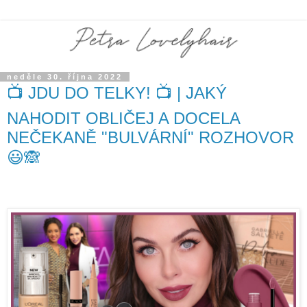
neděle 30. října 2022
📺 JDU DO TELKY! 📺 | JAKÝ
NAHODIT OBLIČEJ A DOCELA
NEČEKANĚ "BULVÁRNÍ" ROZHOVOR
😃🙈