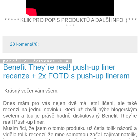
* * * * * KLIK PRO POPIS PRODUKTŮ A DALŠÍ INFO :) * * *
* * *
28 komentářů:
pondělí 21. července 2014
Benefit They´re real! push-up liner
recenze + 2x FOTD s push-up linerem
Krásný večer vám všem,
Dnes mám pro vás nejen dvě má letní líčení, ale také
recenzi na jednu novinku, která už chvíli hýbe blogerským
světem a tou je právě hodně diskutovaný Benefit They´re
real! Push-up liner.
Musím říci, že jsem o tomto produtku už četla tolik názorů a
viděla tolik recenzí, že mne samotnou začal zajímat natolik,