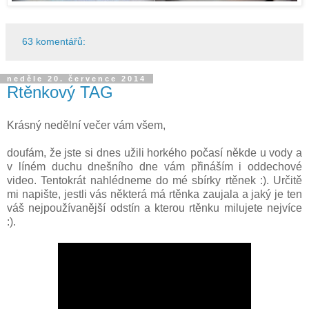
63 komentářů:
neděle 20. července 2014
Rtěnkový TAG
Krásný nedělní večer vám všem,
doufám, že jste si dnes užili horkého počasí někde u vody a
v líném duchu dnešního dne vám přináším i oddechové
video. Tentokrát nahlédneme do mé sbírky rtěnek :). Určitě
mi napište, jestli vás některá má rtěnka zaujala a jaký je ten
váš nejpoužívanější odstín a kterou rtěnku milujete nejvíce
:).