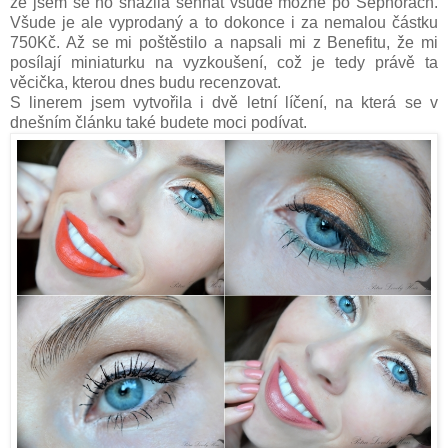
že jsem se ho snažila sehnat všude možně po Sephorách.
Všude je ale vyprodaný a to dokonce i za nemalou částku
750Kč. Až se mi poštěstilo a napsali mi z Benefitu, že mi
posílají miniaturku na vyzkoušení, což je tedy právě ta
věcička, kterou dnes budu recenzovat.
S linerem jsem vytvořila i dvě letní líčení, na která se v
dnešním článku také budete moci podívat.