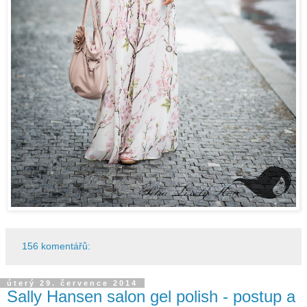
156 komentářů:
úterý 29. července 2014
Sally Hansen salon gel polish - postup a