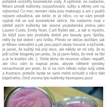
pořádně rozčeřily kosmetické vody. A upřímně, ne nadarmo,
Milani prostě tvářenky, rozjasňovače, tužky a rtěnky umí na
výbornou! Co moc nemám ráda jsou makeupy a ani z pudrů
nejsem odvařená, ale tohle, to je něco, co se vám prostě
vyplatí mít ve své kosmetické sbírce. Ne nadarmo mají v
oblibě jejich tvářenky tak slavná youtuberská jména jako
Lauren Curtis, Emily Noel, Carli Bybel atd....a tak si myslím,
že když jsou tyto produkty dobré pro beauty guru špičky,
měly by být dobré i pro češky. Přesto se občas dočítám, jak
je Milani nekvalitní a jak jsou jejich obaly hnusné a kýčovité,
je jasné, že každý má jiný vkus, ale někdy se mi zdá, že to
píší určité blogerky jen proto, že já jsem řekla, že mně se líbí
a je to kvalitní věc :). Tohle téma do recenze vůbec nepatří,
ale chci vám to napsat proto, abyste některé výrobky
nezavrhovali jen proto, že si na nich někdo vylije svůj vztek
a frustrace, protože byste se sami mohli ochudit o něco fakt
báječného, čímž zrovna tyto tvářenky bezesporu jsou!