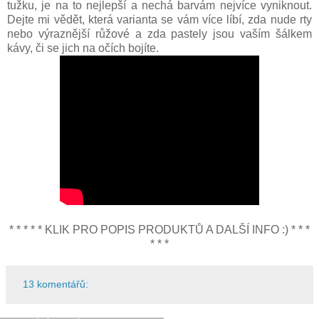
tužku, je na to nejlepší a nechá barvám nejvíce vyniknout.
Dejte mi vědět, která varianta se vám více líbí, zda nude rty
nebo výraznější růžové a zda pastely jsou vaším šálkem
kávy, či se jich na očích bojíte.
* * * * * KLIK PRO POPIS PRODUKTŮ A DALŠÍ INFO :) * * *
* * *
13 komentářů: