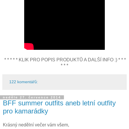
* * * * * KLIK PRO POPIS PRODUKTŮ A DALŠÍ INFO :) * * *
* * *
122 komentářů:
neděle 27. července 2014
BFF summer outfits aneb letní outfity
pro kamarádky
Krásný nedělní večer vám všem,