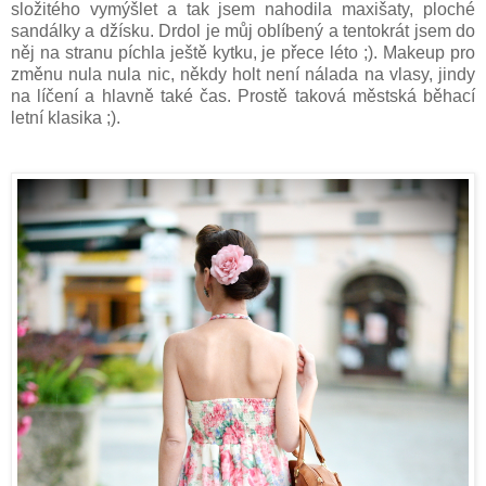
složitého vymýšlet a tak jsem nahodila maxišaty, ploché
sandálky a džísku. Drdol je můj oblíbený a tentokrát jsem do
něj na stranu píchla ještě kytku, je přece léto ;). Makeup pro
změnu nula nula nic, někdy holt není nálada na vlasy, jindy
na líčení a hlavně také čas. Prostě taková městská běhací
letní klasika ;).