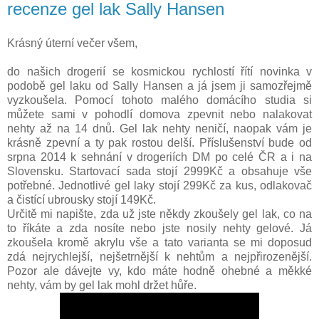
recenze gel lak Sally Hansen
Krásný úterní večer všem,
do našich drogerií se kosmickou rychlostí řítí novinka v
podobě gel laku od Sally Hansen a já jsem ji samozřejmě
vyzkoušela. Pomocí tohoto malého domácího studia si
můžete sami v pohodlí domova zpevnit nebo nalakovat
nehty až na 14 dnů. Gel lak nehty neničí, naopak vám je
krásně zpevní a ty pak rostou delší. Příslušenství bude od
srpna 2014 k sehnání v drogeriích DM po celé ČR a i na
Slovensku. Startovací sada stojí 2999Kč a obsahuje vše
potřebné. Jednotlivé gel laky stojí 299Kč za kus, odlakovač
a čistící ubrousky stojí 149Kč.
Určitě mi napište, zda už jste někdy zkoušely gel lak, co na
to říkáte a zda nosíte nebo jste nosily nehty gelové. Já
zkoušela kromě akrylu vše a tato varianta se mi doposud
zdá nejrychlejší, nejšetrnější k nehtům a nejpřirozenější.
Pozor ale dávejte vy, kdo máte hodně ohebné a měkké
nehty, vám by gel lak mohl držet hůře.