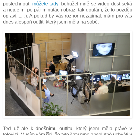
poslechnout,
můžete tady
, bohužel mně se video dost seká
a nejde mi po pár minutách obraz, tak doufám, že to později
opraví..... :). A pokud by vás rozhor nezajímal, mám pro vás
dnes alespoň outfit, který jsem měla na sobě.
Teď už ale k dnešnímu outfitu, který jsem měla právě v
televizi. Musím vám říci, že tyto šaty mne absolutně uchvátily