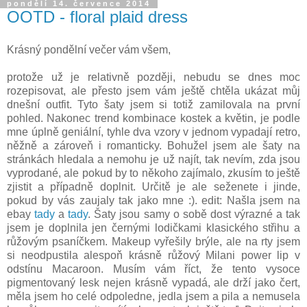
pondělí 14. července 2014
OOTD - floral plaid dress
Krásný pondělní večer vám všem,
protože už je relativně později, nebudu se dnes moc
rozepisovat, ale přesto jsem vám ještě chtěla ukázat můj
dnešní outfit. Tyto šaty jsem si totiž zamilovala na první
pohled. Nakonec trend kombinace kostek a květin, je podle
mne úplně geniální, tyhle dva vzory v jednom vypadají retro,
něžně a zároveň i romanticky. Bohužel jsem ale šaty na
stránkách hledala a nemohu je už najít, tak nevím, zda jsou
vyprodané, ale pokud by to někoho zajímalo, zkusím to ještě
zjistit a případně doplnit. Určitě je ale seženete i jinde,
pokud by vás zaujaly tak jako mne :). edit: Našla jsem na
ebay
tady
a
tady
. Šaty jsou samy o sobě dost výrazné a tak
jsem je doplnila jen černými lodičkami klasického střihu a
růžovým psaníčkem. Makeup vyřešily brýle, ale na rty jsem
si neodpustila alespoň krásně růžový Milani power lip v
odstínu Macaroon. Musím vám říct, že tento vysoce
pigmentovaný lesk nejen krásně vypadá, ale drží jako čert,
měla jsem ho celé odpoledne, jedla jsem a pila a nemusela