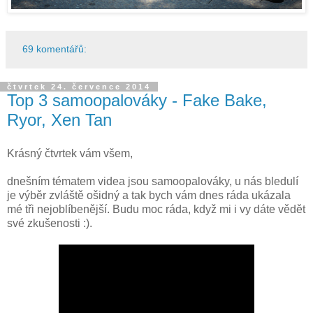
69 komentářů:
čtvrtek 24. července 2014
Top 3 samoopalováky - Fake Bake,
Ryor, Xen Tan
Krásný čtvrtek vám všem,
dnešním tématem videa jsou samoopalováky, u nás bledulí
je výběr zvláště ošidný a tak bych vám dnes ráda ukázala
mé tři nejoblíbenější. Budu moc ráda, když mi i vy dáte vědět
své zkušenosti :).