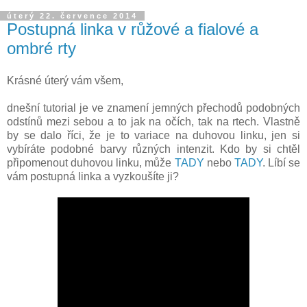
úterý 22. července 2014
Postupná linka v růžové a fialové a
ombré rty
Krásné úterý vám všem,
dnešní tutorial je ve znamení jemných přechodů podobných
odstínů mezi sebou a to jak na očích, tak na rtech. Vlastně
by se dalo říci, že je to variace na duhovou linku, jen si
vybíráte podobné barvy různých intenzit. Kdo by si chtěl
připomenout duhovou linku, může
TADY
nebo
TADY
. Líbí se
vám postupná linka a vyzkoušíte ji?