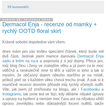
59 komentářů:
sobota 26. července 2014
Dermacol Enja - recenze od mamky +
rychlý OOTD floral skirt
Krásné sobotní dopoledne vám všem,
dnes mám pro vás trošku speciální článek, který bude mít
dvě části. Jednak jsem mamce darovala
Dermacol Enja
sadu
a
krém na ruce
a poprosila ji o její dojmy. Přece jen,
můj blog čtou i ženy ve zralejším věku a já jsem za to moc
vděčná a neskutečně mne to těší a vážím si toho a tak si
myslím, že občasný dojem někoho staršího je na místě,
jelikož pleť se v každém věku chová trochu jinak. A pak si k
mamčině recenzi dovolím přihodit můj rychlý včerejší outfit.
Víte, jak jsem již zmiňovala na blogu, ale i
Facebooku
a
Instagramu
, tak jsme ted ve fázi, kdy děláme nějaké úpravy
a opravy na bydlení a nemám moc času ani na nějakou větší
úpravu zevnějšku nebo důkladnější focení outfitů, takže