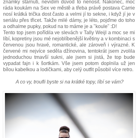
známky stárnutí, nevidím důvod to nenosit. Nakonec, moc
ráda koukám na Sex ve městě a třeba právě postava Carrie
nosí krátká trička dost často a velmi jí to sekne, i když jí je v
seriálu přes třicet. Takže milé dámy, je léto, pojďme do toho
a odhalme pupky, pokud na to máme je a "koule" :D!
Tento top jsem pořídila ve slevách v Tally Weijl a moc se mi
líbí, kopretiny jsou mé nejoblíbenější květiny a v kombinaci s
červenou jsou hravé, romantické, ale zároveň i výrazné. K
červené mi nejvíce seděla džínovina, tentokrát jsem zvolila
jednoduchou tmavší sukni, ale jsem si jistá, že top bude
vypadat fajn i k šortkám. Vše jsem potom doplnila už jen
bílou kabelkou a lodičkami, aby celý outfit působil více retro.
A co vy, troufli byste si na krátké topy, líbí se vám?