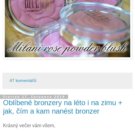
47 komentářů:
čtvrtek 17. července 2014
Oblíbené bronzery na léto i na zimu +
jak, čím a kam nanést bronzer
Krásný večer vám všem,