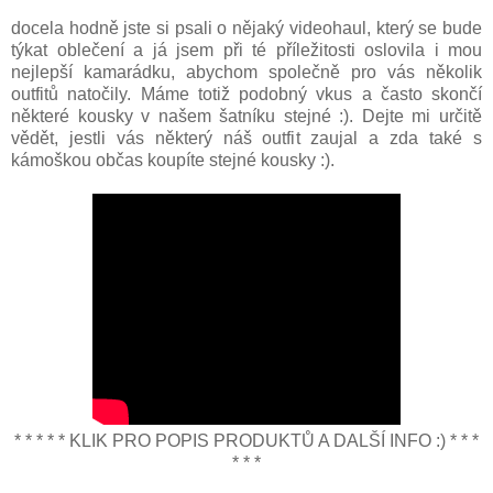
docela hodně jste si psali o nějaký videohaul, který se bude
týkat oblečení a já jsem při té příležitosti oslovila i mou
nejlepší kamarádku, abychom společně pro vás několik
outfitů natočily. Máme totiž podobný vkus a často skončí
některé kousky v našem šatníku stejné :). Dejte mi určitě
vědět, jestli vás některý náš outfit zaujal a zda také s
kámoškou občas koupíte stejné kousky :).
* * * * * KLIK PRO POPIS PRODUKTŮ A DALŠÍ INFO :) * * *
* * *