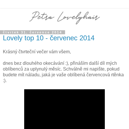
čtvrtek 31. července 2014
Lovely top 10 - červenec 2014
Krásný čtvrteční večer vám všem,
dnes bez dlouhého okecávání :), přináším další díl mých
oblíbenců za uplynulý měsíc. Schválně mi napište, pokud
budete mít náladu, jaká je vaše oblíbená červencová rtěnka
:).