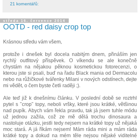
21 komentářů:
středa 16. července 2014
OOTD - red daisy crop top
Krásnou středu vám všem,
protože i dnešek byl docela nabitým dnem, přináším jen
rychlý outfitový příspěvek. O víkendu se ale konečně
chystám na nějakou pěknou kosmetickou fotorecenzi, o
kterou jste si psali, buď na řadu Black mania od Dermacolu
nebo na růžičkové tvářenky Milani v nových odstínech, dejte
mi vědět, o čem byste četli raději ;).
Ale teď již k dnešnímu článku. V poslední době se roztrhl
pytel s "crop" topy, neboli vršky, které jsou krátké, většinou
nad pupík. Abych vám řekla pravdu, tak já jsem tuhle módu
už jednou zažila, což ze mě dělá trochu dinosaura a
nastoluje otázku, jestli tedy nejsem na krátké topy už nějaká
moc stará. A já říkám nejsem! Mám ráda mini a mám ráda
krátké topy a dokud na mém těle nejsou nějaké viditelné