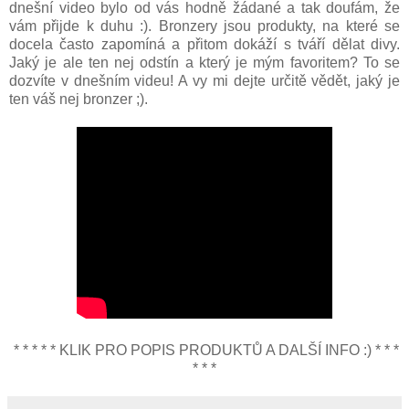
dnešní video bylo od vás hodně žádané a tak doufám, že
vám přijde k duhu :). Bronzery jsou produkty, na které se
docela často zapomíná a přitom dokáží s tváří dělat divy.
Jaký je ale ten nej odstín a který je mým favoritem? To se
dozvíte v dnešním videu! A vy mi dejte určitě vědět, jaký je
ten váš nej bronzer ;).
* * * * * KLIK PRO POPIS PRODUKTŮ A DALŠÍ INFO :) * * *
* * *