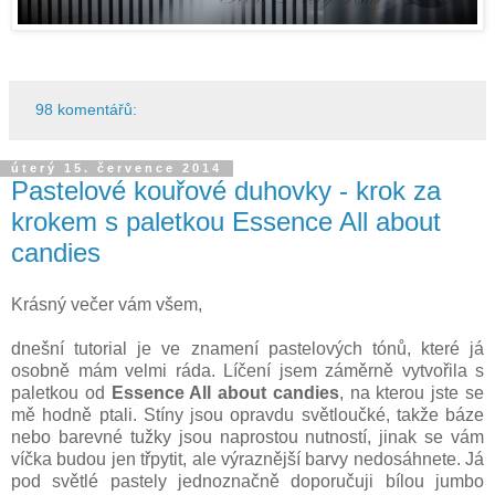
98 komentářů:
úterý 15. července 2014
Pastelové kouřové duhovky - krok za
krokem s paletkou Essence All about
candies
Krásný večer vám všem,
dnešní tutorial je ve znamení pastelových tónů, které já
osobně mám velmi ráda. Líčení jsem záměrně vytvořila s
paletkou od
Essence All about candies
, na kterou jste se
mě hodně ptali. Stíny jsou opravdu světloučké, takže báze
nebo barevné tužky jsou naprostou nutností, jinak se vám
víčka budou jen třpytit, ale výraznější barvy nedosáhnete. Já
pod světlé pastely jednoznačně doporučuji bílou jumbo