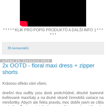
* * * * * KLIK PRO POPIS PRODUKTŮ A DALŠÍ INFO :) * * *
* * *
35 komentářů:
středa 23. července 2014
2x OOTD - floral maxi dress + zipper
shorts
Krásnou středu vám všem,
dnešní dva outfity jsou dosti protichůdné, dlouhé barevné
květované maxišaty a na druhé straně černobílá variace na
minišortky. Abych ale řekla pravdu, moc dobře jsem se cítila