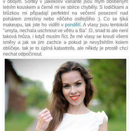
v obojím. Šortky v jakékoliv variantě jsou mým oblíbeným
letním kouskem a černé mi ve sbírce chyběly. S lodičkami a
blůzkou mi připadají perfektní na večerní posezení nad
pohárem zmrzliny nebo něčeho ostřejšího ;). Co se týká
makeupu, tak jste ho viděli v
pondělí
. A vlasy jsou tentokrát
"umyla, nechala uschnout ve větru a šla" :D, snad to ale není
taková hrůza, i když musím říct, že mé vlasy se kroutí všemi
směry a jak se jim zachce a pokud je nevyžehlím kolem
obličeje, tak je to úplná katastrofa, ale někdy je prostě chci
nechat odpočinout.