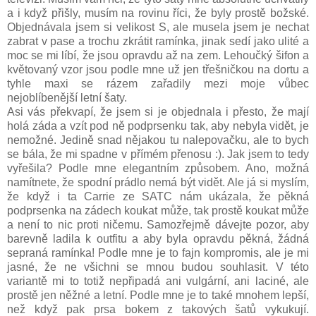
a i když přišly, musím na rovinu říci, že byly prostě božské.
Objednávala jsem si velikost S, ale musela jsem je nechat
zabrat v pase a trochu zkrátit ramínka, jinak sedí jako ulité a
moc se mi líbí, že jsou opravdu až na zem. Lehoučký šifon a
květovaný vzor jsou podle mne už jen třešničkou na dortu a
tyhle maxi se rázem zařadily mezi moje vůbec
nejoblíbenější letní šaty.
Asi vás překvapí, že jsem si je objednala i přesto, že mají
holá záda a vzít pod ně podprsenku tak, aby nebyla vidět, je
nemožné. Jedině snad nějakou tu nalepovačku, ale to bych
se bála, že mi spadne v přímém přenosu :). Jak jsem to tedy
vyřešila? Podle mne elegantním způsobem. Ano, možná
namítnete, že spodní prádlo nemá být vidět. Ale já si myslím,
že když i ta Carrie ze SATC nám ukázala, že pěkná
podprsenka na zádech koukat může, tak prostě koukat může
a není to nic proti ničemu. Samozřejmě dávejte pozor, aby
barevně ladila k outfitu a aby byla opravdu pěkná, žádná
sepraná ramínka! Podle mne je to fajn kompromis, ale je mi
jasné, že ne všichni se mnou budou souhlasit. V této
variantě mi to totiž nepřipadá ani vulgární, ani laciné, ale
prostě jen něžné a letní. Podle mne je to také mnohem lepší,
než když pak prsa bokem z takových šatů vykukují.