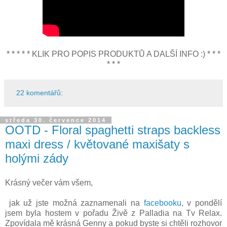
* * * * * KLIK PRO POPIS PRODUKTŮ A DALŠÍ INFO :) * * *
* * *
22 komentářů:
středa 30. července 2014
OOTD - Floral spaghetti straps backless
maxi dress / květované maxišaty s
holými zády
Krásný večer vám všem,
jak už jste možná zaznamenali na
facebooku
, v pondělí
jsem byla hostem v pořadu Živě z Palladia na Tv Relax.
Zpovídala mě krásná Genny a pokud byste si chtěli rozhovor