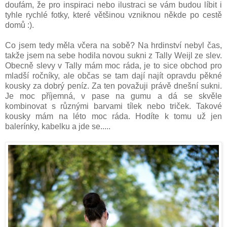
doufám, že pro inspiraci nebo ilustraci se vám budou líbit i
tyhle rychlé fotky, které většinou vzniknou někde po cestě
domů :).
Co jsem tedy měla včera na sobě? Na hrdinství nebyl čas,
takže jsem na sebe hodila novou sukni z Tally Weijl ze slev.
Obecně slevy v Tally mám moc ráda, je to sice obchod pro
mladší ročníky, ale občas se tam dají najít opravdu pěkné
kousky za dobrý peníz. Za ten považuji právě dnešní sukni.
Je moc příjemná, v pase na gumu a dá se skvěle
kombinovat s různými barvami tílek nebo triček. Takové
kousky mám na léto moc ráda. Hodíte k tomu už jen
balerínky, kabelku a jde se.....