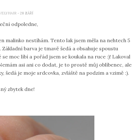
VELYHAIR
- 28 ZÁŘÍ
eční odpoledne,
en malinko nestíhám. Tento lak jsem měla na nehtech 5
. Základní barva je tmavě šedá a obsahuje spoustu
e moc líbí a pořád jsem se koukala na ruce :)! Lakoval
Nemám asi ani co dodat, je to prostě můj oblíbenec, ale
, šedá je moje srdcovka, zvláště na podzim a vzimě :).
ný zbytek dne!