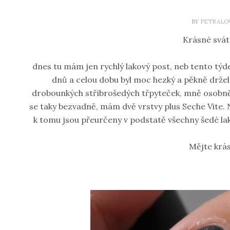
BY
PETRALO
Krásné svát
dnes tu mám jen rychlý lakový post, neb tento týd
dnů a celou dobu byl moc hezký a pěkně držel
drobounkých stříbrošedých třpyteček, mně osobně s
se taky bezvadně, mám dvě vrstvy plus Seche Vite. 
k tomu jsou přeurčeny v podstatě všechny šedé laky
Mějte krás