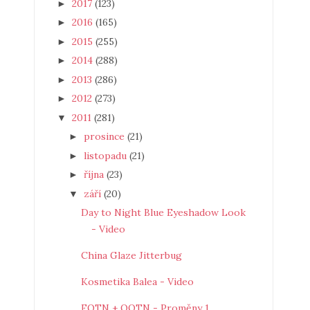
2017
(123)
►
2016
(165)
►
2015
(255)
►
2014
(288)
►
2013
(286)
►
2012
(273)
►
2011
(281)
▼
prosince
(21)
►
listopadu
(21)
►
října
(23)
►
září
(20)
▼
Day to Night Blue Eyeshadow Look
- Video
China Glaze Jitterbug
Kosmetika Balea - Video
FOTN + OOTN - Proměny 1.