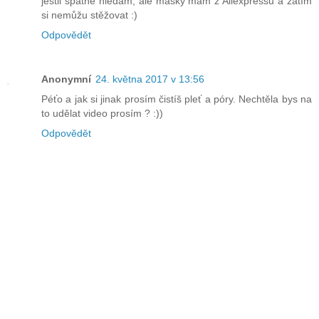
jestli špatně hledám, ale masky mám z Aliexpressu a zatím
si nemůžu stěžovat :)
Odpovědět
Anonymní
24. května 2017 v 13:56
Péťo a jak si jinak prosím čistíš pleť a póry. Nechtěla bys na
to udělat video prosím ? :))
Odpovědět