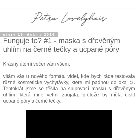
úterý 19. dubna 2016
Funguje to? #1 - maska s dřevěným
uhlím na černé tečky a ucpané póry
Krásný úterní večer vám všem,
vítám vás u nového formátu videí, kde bych ráda testovala
různé kosmetické vychytávky, které mi padnou do oka ☺.
Tentokrát jsme se těšila na slupovací masku s dřevěným
uhlím, která mne velmi zaujala, protože by měla čistit
ucpané póry a černé tečky.