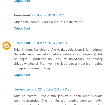
Odpovědět
Anonymní
21. dubna 2016 v 22:14
Objednala jsem si. Zaujalo mě to. Děkuji za tip.
Odpovědět
Lucie6050
22. dubna 2016 v 16:13
Taky ji mam. Uz dlouho. Ale vyzkousela jsem ji jen jednou.
Nanesla jsem ji na celou plet a sundala ji i s chloupky :-), tak
se bojim ji pouzivat dal, aby mi nevyrostly po obliceji
chloupky silnejsi. Mam velmi citlivou plet a mela jsem uplne
rudy/jako spaleny oblicej.
Odpovědět
thebeautycare
26. dubna 2016 v 8:28
Také používám :) Podle mne jsou za tu cenu super hledala
jsem něco podobného i u nás, ale nenašla jsem tak nevím