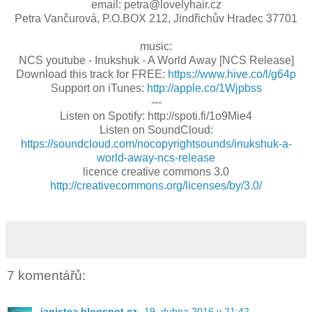
email: petra@lovelyhair.cz
Petra Vančurová, P.O.BOX 212, Jindřichův Hradec 37701
music:
NCS youtube - Inukshuk - A World Away [NCS Release]
Download this track for FREE:
https://www.hive.co/l/g64p
Support on iTunes:
http://apple.co/1Wjpbss
---
Listen on Spotify: http://spoti.fi/1o9Mie4
Listen on SoundCloud:
https://soundcloud.com/nocopyrightsounds/inukshuk-a-
world-away-ncs-release
licence creative commons 3.0
http://creativecommons.org/licenses/by/3.0/
7 komentářů:
janistea.blogspot.cz
19. dubna 2016 v 21:42