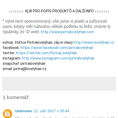
↓↓↓↓↓↓↓↓  KLIK PRO POPIS PRODUKTŮ A DALŠÍ INFO ↓↓↓↓↓↓↓↓
* výlet není sponzorovaný, vše jsme si platili a zařizovali
sami, kdyby měl náhodou někdo potřebu to řešit, známe ty
rýpálisty, že :D web:
http://www.petralovelyhair.com
eshop: štětce Petralovelyhair, clip in vlasy 
http://www.lovelyhair.cz
facebook: 
https://www.facebook.com/petralovelyhair
twitter: 
https://twitter.com/PetraLovelyHair
instagram: 
http://www.instagram.com/petralovelyhair
snapchat: petralovelyhair

email: petra@lovelyhair.cz
1 komentář:
Unknown
11. září 2017 v 20:44