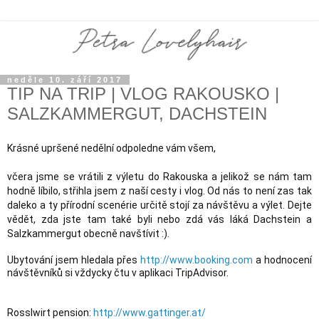
neděle 10. září 2017
TIP NA TRIP | VLOG RAKOUSKO |
SALZKAMMERGUT, DACHSTEIN
Krásné upršené nedělní odpoledne vám všem,
včera jsme se vrátili z výletu do Rakouska a jelikož se nám tam 
hodně líbilo, střihla jsem z naší cesty i vlog. Od nás to není zas tak 
daleko a ty přírodní scenérie určitě stojí za návštěvu a výlet. Dejte 
vědět, zda jste tam také byli nebo zdá vás láká Dachstein a 
Salzkammergut obecně navštívit :).
Ubytování jsem hledala přes 
http://www.booking.com
 a hodnocení 
návštěvníků si vždycky čtu v aplikaci TripAdvisor.
Rosslwirt pension: 
http://www.gattinger.at/