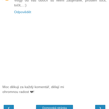
Vlogy od vás oboch su velmi zaujimave, prosiiim točit,
točit,...:)
Odpovědět
Moc děkuji za každý komentář, dělají mi
ohromnou radost ❤️!
‹
›
Domovská stránka