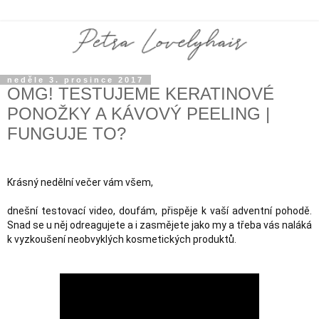
neděle 3. prosince 2017
OMG! TESTUJEME KERATINOVÉ
PONOŽKY A KÁVOVÝ PEELING |
FUNGUJE TO?
Krásný nedělní večer vám všem,
dnešní testovací video, doufám, přispěje k vaší adventní pohodě. 
Snad se u něj odreagujete a i zasmějete jako my a třeba vás naláká 
k vyzkoušení neobvyklých kosmetických produktů. 