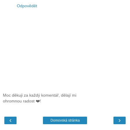
Odpovědět
Moc děkuji za každý komentář, dělají mi
ohromnou radost ❤️!
‹
›
Domovská stránka