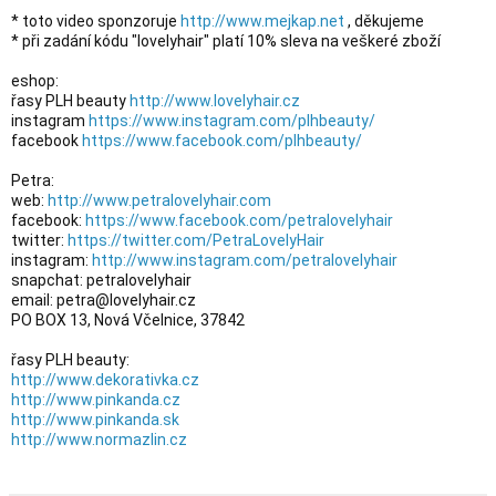
* toto video sponzoruje 
http://www.mejkap.net
 , děkujeme

* při zadání kódu "lovelyhair" platí 10% sleva na veškeré zboží

eshop:

řasy PLH beauty 
http://www.lovelyhair.cz
instagram 
https://www.instagram.com/plhbeauty/
facebook 
https://www.facebook.com/plhbeauty/
Petra:

web: 
http://www.petralovelyhair.com
facebook: 
https://www.facebook.com/petralovelyhair
twitter: 
https://twitter.com/PetraLovelyHair
instagram: 
http://www.instagram.com/petralovelyhair
snapchat: petralovelyhair

email: petra@lovelyhair.cz

PO BOX 13, Nová Včelnice, 37842

http://www.dekorativka.cz
http://www.pinkanda.cz
http://www.pinkanda.sk
http://www.normazlin.cz