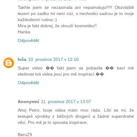
Takhle jsem se nezasmala ani nepamatuju!!!!! Obzvláště
lezení po zadku mi není cizí, s nechodici sadrou je to moje
každodenní rutina:-)
Mira je fakt dobrej, že zkouší kosmetiku!!
Hanka
Odpovědět
Ivča
10. prosince 2017 v 12:10
Super video �� fakt jsem se pobavila �� baví mě
sledovat tvá videa jsou pro mě inspirací.��
Odpovědět
Anonymní
11. prosince 2017 v 13:07
Ahoj Petro, tvoje videa mám moc ráda. Líbí se mi, že
testuješ výrobky z běžných drogerií a žádné superdrahé
věci. Pro mě je to spousta inspirace.
BaruZ9