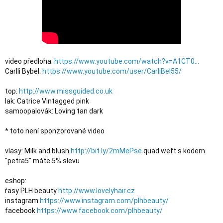
video předloha: 
https://www.youtube.com/watch?v=A1CT0...
Carlli Bybel: 
https://www.youtube.com/user/CarliBel55/
top: 
http://www.missguided.co.uk
lak: Catrice Vintagged pink

samoopalovák: Loving tan dark

* toto není sponzorované video

vlasy: Milk and blush 
http://bit.ly/2mMePse
 quad weft s kodem 
"petra5" máte 5% slevu

eshop:

řasy PLH beauty 
http://www.lovelyhair.cz
instagram 
https://www.instagram.com/plhbeauty/
facebook 
https://www.facebook.com/plhbeauty/