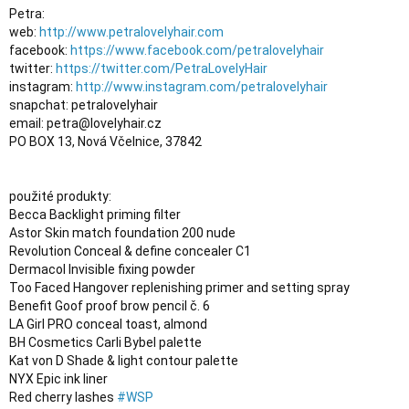
Petra:

web: 
http://www.petralovelyhair.com
facebook: 
https://www.facebook.com/petralovelyhair
twitter: 
https://twitter.com/PetraLovelyHair
instagram: 
http://www.instagram.com/petralovelyhair
snapchat: petralovelyhair

email: petra@lovelyhair.cz

použité produkty:

Becca Backlight priming filter

Astor Skin match foundation 200 nude

Revolution Conceal & define concealer C1

Dermacol Invisible fixing powder

Too Faced Hangover replenishing primer and setting spray

Benefit Goof proof brow pencil č. 6

LA Girl PRO conceal toast, almond

BH Cosmetics Carli Bybel palette

Kat von D Shade & light contour palette

NYX Epic ink liner

Red cherry lashes 
#WSP