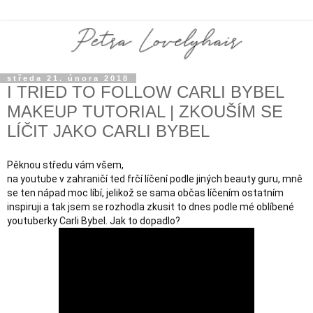
středa 21. února 2018
I TRIED TO FOLLOW CARLI BYBEL
MAKEUP TUTORIAL | ZKOUŠÍM SE
LÍČIT JAKO CARLI BYBEL
Pěknou středu vám všem,

na youtube v zahraničí ted frčí líčení podle jiných beauty guru, mně 
se ten nápad moc líbí, jelikož se sama občas líčením ostatním 
inspiruji a tak jsem se rozhodla zkusit to dnes podle mé oblíbené 
youtuberky Carli Bybel. Jak to dopadlo?