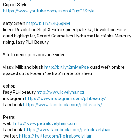
https://www.youtube.com/user/ACupOfStyle
šaty: SheIn 
http://bit.ly/2KQ6qRM
líčení: Revolution SophX Extra spiced paletka, Revolution Face 
quad highlighter, Gerard Cosmetics Hydra matte rtěnka Mercury 
rising, řasy PLH Beauty

* toto není sponzorované video

vlasy: Milk and blush 
http://bit.ly/2mMePse
 quad weft ombre 
spaced out s kodem "petra5" máte 5% slevu

eshop:

řasy PLH beauty 
http://www.lovelyhair.cz
instagram 
https://www.instagram.com/plhbeauty/
facebook 
https://www.facebook.com/plhbeauty/
Petra:

web: 
http://www.petralovelyhair.com
facebook: 
https://www.facebook.com/petralovelyhair
twitter: 
https://twitter.com/PetraLovelyHair