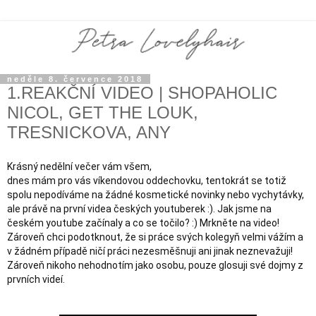
neděle 8. července 2018
1.REAKČNÍ VIDEO | SHOPAHOLIC
NICOL, GET THE LOUK,
TRESNICKOVA, ANY
Krásný nedělní večer vám všem,

dnes mám pro vás víkendovou oddechovku, tentokrát se totiž 
spolu nepodíváme na žádné kosmetické novinky nebo vychytávky, 
ale právě na první videa českých youtuberek :). Jak jsme na 
českém youtube začínaly a co se točilo? :) Mrkněte na video! 

Zároveň chci podotknout, že si práce svých kolegyň velmi vážím a 
v žádném případě ničí práci nezesměšnuji ani jinak neznevažuji! 
Zároveň nikoho nehodnotím jako osobu, pouze glosuji své dojmy z 
prvních videí.