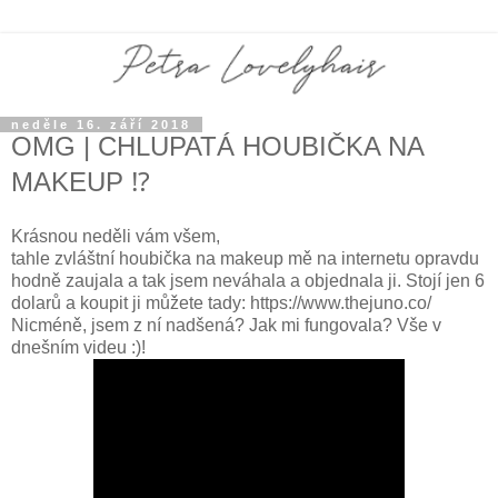
neděle 16. září 2018
OMG | CHLUPATÁ HOUBIČKA NA
MAKEUP ⁉️
Krásnou neděli vám všem,
tahle zvláštní houbička na makeup mě na internetu opravdu
hodně zaujala a tak jsem neváhala a objednala ji. Stojí jen 6
dolarů a koupit ji můžete tady: https://www.thejuno.co/
Nicméně, jsem z ní nadšená? Jak mi fungovala? Vše v
dnešním videu :)!