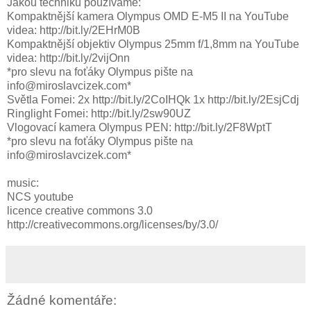
Jakou techniku používáme:
Kompaktnější kamera Olympus OMD E-M5 II na YouTube
videa: http://bit.ly/2EHrM0B
Kompaktnější objektiv Olympus 25mm f/1,8mm na YouTube
videa: http://bit.ly/2vijOnn
*pro slevu na foťáky Olympus pište na
info@miroslavcizek.com*
Světla Fomei: 2x http://bit.ly/2CoIHQk 1x http://bit.ly/2EsjCdj
Ringlight Fomei: http://bit.ly/2sw90UZ
Vlogovací kamera Olympus PEN: http://bit.ly/2F8WptT
*pro slevu na foťáky Olympus pište na
info@miroslavcizek.com*
music:
NCS youtube
licence creative commons 3.0
http://creativecommons.org/licenses/by/3.0/
Žádné komentáře: