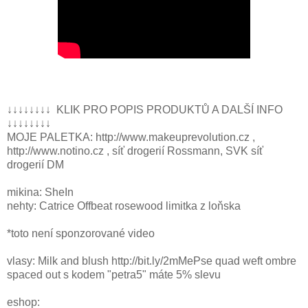
↓↓↓↓↓↓↓↓ KLIK PRO POPIS PRODUKTŮ A DALŠÍ INFO
↓↓↓↓↓↓↓↓
MOJE PALETKA: http://www.makeuprevolution.cz ,
http://www.notino.cz , síť drogerií Rossmann, SVK síť
drogerií DM
mikina: SheIn
nehty: Catrice Offbeat rosewood limitka z loňska
*toto není sponzorované video
vlasy: Milk and blush http://bit.ly/2mMePse quad weft ombre
spaced out s kodem "petra5" máte 5% slevu
eshop: