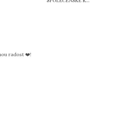
SPOLEČENSKÉ K...
ou radost ❤️!