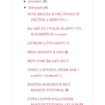
prosince
(8)
►
listopadu
(9)
▼
NOVÁ ZNAČKA Z DM | TOHLE JE
PRŮŠVIH A NENÍ TO C...
NA DNĚ XX. | TOLIK PLASTŮ? TO
SI SLÍZNEŠ! 82 recenzí
LÍČÍM SE A ČTU HEJTY 🙄
MEGA NÁKUPY Z USA! 😱
NEW YORK 🗽| JAKÝ BYL?!
TOPKY A STOPKY | ŘÍJEN 2018 +
soutěž v hodnotě 1...
MANŽEL NÁSLEDUJE MŮJ
MAKEUP TUTORIAL 😂
CUTE CLOWN HALLOWEEN
MAKEUP TUTORIAL | KLAUN 🤡