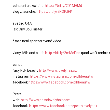
odhalení a swatche: 
https://bit.ly/2D1MHMd
vlog z launche: 
https://bit.ly/2NOPJHK
svetřík: C&A

lak: Orly Soul sister

*toto není sponzorované video

vlasy: Milk and blush 
http://bit.ly/2mMePse
 quad weft ombre 
eshop:

řasy PLH beauty 
http://www.lovelyhair.cz
instagram 
https://www.instagram.com/plhbeauty/
facebook 
https://www.facebook.com/plhbeauty/
Petra:

web: 
http://www.petralovelyhair.com
facebook: 
https://www.facebook.com/petralovelyhair