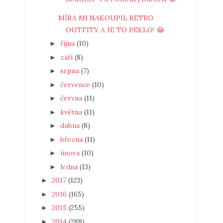
MÍRA MI NAKOUPIL RETRO
OUTFITY A JE TO PEKLO! 😂
října
(10)
►
září
(8)
►
srpna
(7)
►
července
(10)
►
června
(11)
►
května
(11)
►
dubna
(8)
►
března
(11)
►
února
(10)
►
ledna
(13)
►
2017
(123)
►
2016
(165)
►
2015
(255)
►
2014
(288)
►