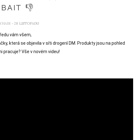
BAIT 👎
YHAIR
- 28 LISTOPADU
ředu vám všem,

, která se objevila v síti drogerií DM. Produkty jsou na pohled 
imi pracuje? Vše v novém videu!