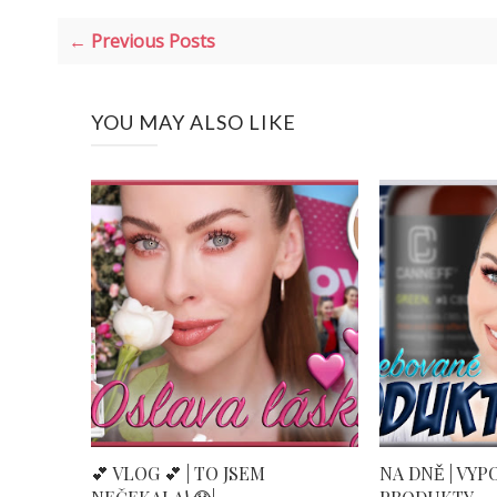
← Previous Posts
YOU MAY ALSO LIKE
💕 VLOG 💕 | TO JSEM
NA DNĚ | VY