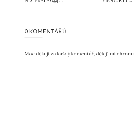
NEČEKALA! 😱| ...
PRODUKTY ...
0 KOMENTÁŘŮ
Moc děkuji za každý komentář, dělají mi ohromn