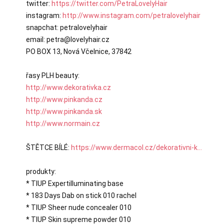
twitter: 
https://twitter.com/PetraLovelyHair
instagram: 
http://www.instagram.com/petralovelyhair
snapchat: petralovelyhair

email: petra@lovelyhair.cz

PO BOX 13, Nová Včelnice, 37842

http://www.dekorativka.cz
http://www.pinkanda.cz
http://www.pinkanda.sk
http://www.normain.cz
ŠTĚTCE BÍLÉ: 
https://www.dermacol.cz/dekorativni-k...
produkty:

* TIUP Expertilluminating base

* 183 Days Dab on stick 010 rachel

* TIUP Sheer nude concealer 010

* TIUP Skin supreme powder 010
