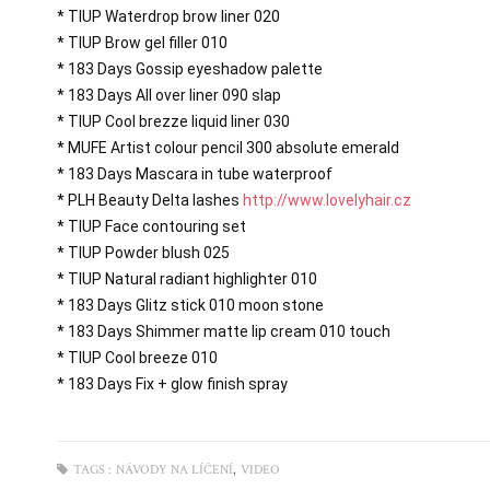
* TIUP Waterdrop brow liner 020

* TIUP Brow gel filler 010

* 183 Days Gossip eyeshadow palette

* 183 Days All over liner 090 slap

* TIUP Cool brezze liquid liner 030

* MUFE Artist colour pencil 300 absolute emerald

* 183 Days Mascara in tube waterproof

* PLH Beauty Delta lashes 
http://www.lovelyhair.cz
* TIUP Face contouring set

* TIUP Powder blush 025

* TIUP Natural radiant highlighter 010

* 183 Days Glitz stick 010 moon stone

* 183 Days Shimmer matte lip cream 010 touch

* TIUP Cool breeze 010

* 183 Days Fix + glow finish spray
,
TAGS :
NÁVODY NA LÍČENÍ
VIDEO