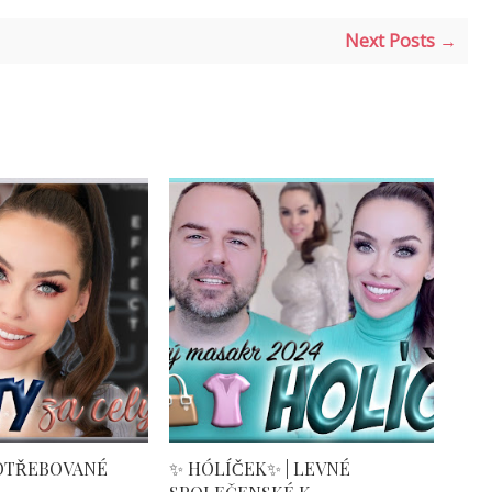
Next Posts →
POTŘEBOVANÉ
✨ HÓLÍČEK✨ | LEVNÉ