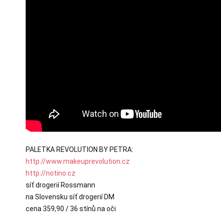
http://www.makeuprevolution.cz
http://notino.cz
síť drogerií Rossmann

na Slovensku síť drogerií DM

cena 359,90 / 36 stínů na oči
