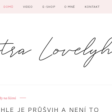
DOMŮ
VIDEO
E-SHOP
O MNĚ
KONTAKT
y na líčení
E JE PRŮŠVIH A NENÍ TO