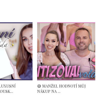
 LUXUSNÍ
😅 MANŽEL HODNOTÍ MŮJ
OUSK...
NÁKUP NA ...