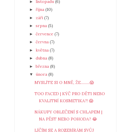
listopadu
(6)
►
října
(10)
►
září
(7)
►
srpna
(5)
►
července
(7)
►
června
(7)
►
května
(7)
►
dubna
(8)
►
března
(8)
►
února
(8)
▼
MYSLÍTE SI O MNĚ, ŽE..........😱
TOO FACED | KÝČ PRO DĚTI NEBO
KVALITNÍ KOSMETIKA?! 😱
NÁKUPY OBLEČENÍ S CHLAPEM |
NA PĚST NEBO POHODA? 😂
LÍČÍM SE A ROZEBÍRÁM SVŮJ