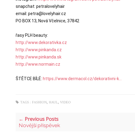
snapchat: petralovelyhair

email: petra@lovelyhair.cz

PO BOX 13, Nová Včelnice, 37842

http://www.dekorativka.cz
http://www.pinkanda.cz
http://www.pinkanda.sk
http://www.normain.cz
ŠTĚTCE BÍLÉ: 
https://www.dermacol.cz/dekorativni-k...
,
,
TAGS :
FASHION
HAUL
VIDEO
← Previous Posts
Novější příspěvek