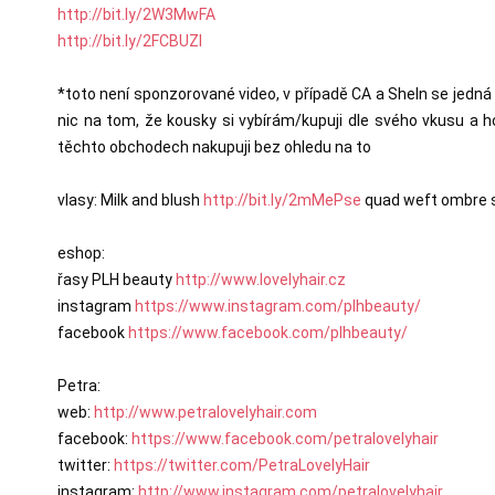
http://bit.ly/2W3MwFA
http://bit.ly/2FCBUZl
*toto není sponzorované video, v případě CA a SheIn se jedn
nic na tom, že kousky si vybírám/kupuji dle svého vkusu a 
těchto obchodech nakupuji bez ohledu na to
vlasy: Milk and blush 
http://bit.ly/2mMePse
 quad weft ombre 
eshop:

řasy PLH beauty 
http://www.lovelyhair.cz
instagram 
https://www.instagram.com/plhbeauty/
facebook 
https://www.facebook.com/plhbeauty/
Petra:

web: 
http://www.petralovelyhair.com
facebook: 
https://www.facebook.com/petralovelyhair
twitter: 
https://twitter.com/PetraLovelyHair
instagram: 
http://www.instagram.com/petralovelyhair