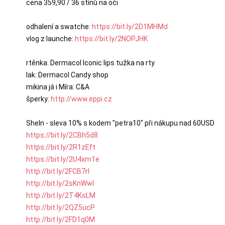
cena 359,90 / 36 stínů na oči

odhalení a swatche: 
https://bit.ly/2D1MHMd
vlog z launche: 
https://bit.ly/2NOPJHK
rtěnka: Dermacol Iconic lips tužka na rty

lak: Dermacol Candy shop

mikina já i Míra: C&A

šperky: 
http://www.eppi.cz
https://bit.ly/2CBh5d8
https://bit.ly/2R1zEft
https://bit.ly/2U4xm1e
http://bit.ly/2FCB7rl
http://bit.ly/2sKnWwl
http://bit.ly/2T4KsLM
http://bit.ly/2QZ5ucP
http://bit.ly/2FD1q0M