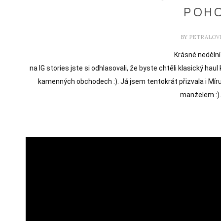
POHO
BY
PETRALOV
Krásné nedělní
na IG stories jste si odhlasovali, že byste chtěli klasický hau
kamenných obchodech :). Já jsem tentokrát přizvala i Míru
manželem :).