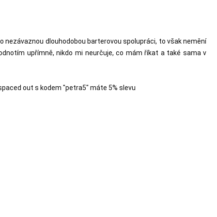
á o nezávaznou dlouhodobou barterovou spolupráci, to však nemění 
hodnotím upřímně, nikdo mi neurčuje, co mám říkat a také sama v 
spaced out s kodem "petra5" máte 5% slevu
