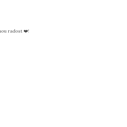
ou radost ❤️!