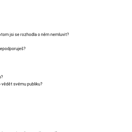
potom jsi se rozhodla o něm nemluvit?

 nepodporuješ?

?

to vědět svému publiku?
