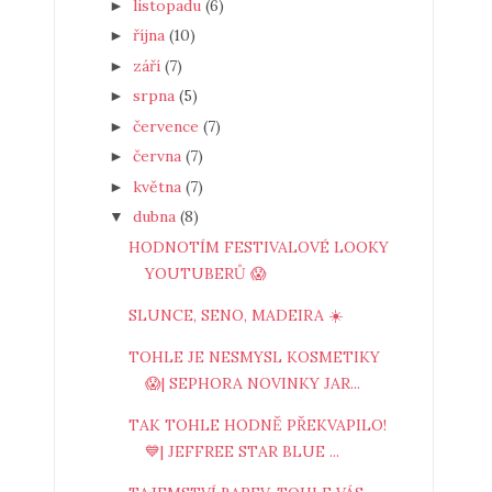
listopadu
(6)
►
října
(10)
►
září
(7)
►
srpna
(5)
►
července
(7)
►
června
(7)
►
května
(7)
►
dubna
(8)
▼
HODNOTÍM FESTIVALOVÉ LOOKY
YOUTUBERŮ 😱
SLUNCE, SENO, MADEIRA ☀️
TOHLE JE NESMYSL KOSMETIKY
😱| SEPHORA NOVINKY JAR...
TAK TOHLE HODNĚ PŘEKVAPILO!
💙| JEFFREE STAR BLUE ...