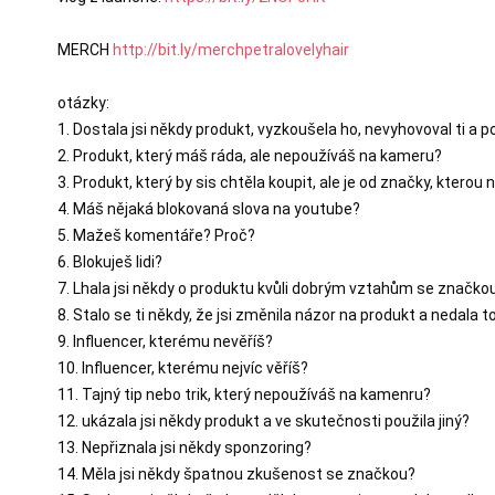
MERCH 
http://bit.ly/merchpetralovelyhair
otázky:

1. Dostala jsi někdy produkt, vyzkoušela ho, nevyhovoval ti a 
2. Produkt, který máš ráda, ale nepoužíváš na kameru?

3. Produkt, který by sis chtěla koupit, ale je od značky, kterou
4. Máš nějaká blokovaná slova na youtube?

5. Mažeš komentáře? Proč?

6. Blokuješ lidi?

7. Lhala jsi někdy o produktu kvůli dobrým vztahům se značkou
8. Stalo se ti někdy, že jsi změnila názor na produkt a nedala 
9. Influencer, kterému nevěříš?

10. Influencer, kterému nejvíc věříš?

11. Tajný tip nebo trik, který nepoužíváš na kamenru?

12. ukázala jsi někdy produkt a ve skutečnosti použila jiný?

13. Nepřiznala jsi někdy sponzoring?

14. Měla jsi někdy špatnou zkušenost se značkou?
