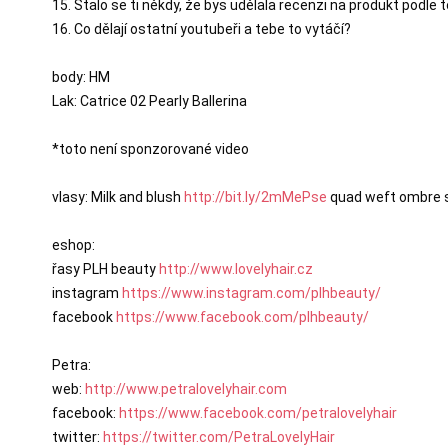
15. Stalo se ti někdy, že bys udělala recenzi na produkt podle t
16. Co dělají ostatní youtubeři a tebe to vytáčí?

body: HM

Lak: Catrice 02 Pearly Ballerina

*toto není sponzorované video

vlasy: Milk and blush 
http://bit.ly/2mMePse
 quad weft ombre 
eshop:

řasy PLH beauty 
http://www.lovelyhair.cz
instagram 
https://www.instagram.com/plhbeauty/
facebook 
https://www.facebook.com/plhbeauty/
Petra:

web: 
http://www.petralovelyhair.com
facebook: 
https://www.facebook.com/petralovelyhair
twitter: 
https://twitter.com/PetraLovelyHair