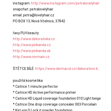
instagram: 
http://www.instagram.com/petralovelyhair
snapchat: petralovelyhair

email: petra@lovelyhair.cz

PO BOX 13, Nová Včelnice, 37842

http://www.dekorativka.cz
http://www.pinkanda.cz
http://www.pinkanda.sk
http://www.normain.cz
ŠTĚTCE BÍLÉ: 
https://www.dermacol.cz/dekorativni-k...
použitá kosmetika:

* Catrice 1 minute perfector

* Catrice HD Active performance primer

* Catrice HD Liquid coverage foundation 010 Light beige

* Catrice One drop coverage concealer 003 Porcelain

* Kat von D Lock it powder foundation
