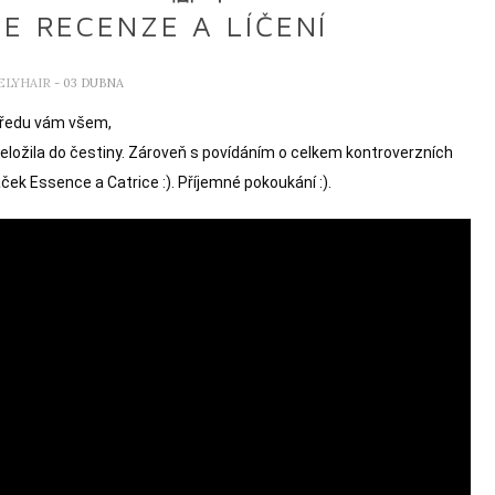
E RECENZE A LÍČENÍ
ELYHAIR
- 03 DUBNA
ředu vám všem,

eložila do čestiny. Zároveň s povídáním o celkem kontroverzních 
ek Essence a Catrice :). Příjemné pokoukání :).