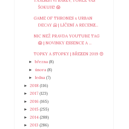
TAJEMSTVÍ BAREV, TOHLE VÁS
ŠOKUJE! 😱
GAME OF THRONES x URBAN
DECAY 🥶 | LÍČENÍ A RECENZ...
NIC NEŽ PRAVDA YOUTUBE TAG
😱 | NOVINKY ESSENCE A ...
TOPKY A STOPKY | BŘEZEN 2019 😍
března
(8)
►
února
(8)
►
ledna
(7)
►
2018
(116)
►
2017
(123)
►
2016
(165)
►
2015
(255)
►
2014
(288)
►
2013
(286)
►