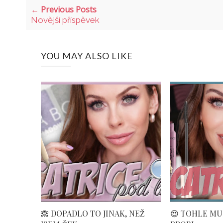
← Previous Posts
Novější příspěvek
YOU MAY ALSO LIKE
🙈 DOPADLO TO JINAK, NEŽ
😍 TOHLE MUSI