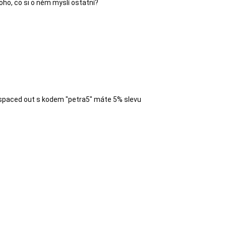
oho, co si o něm myslí ostatní?

spaced out s kodem "petra5" máte 5% slevu