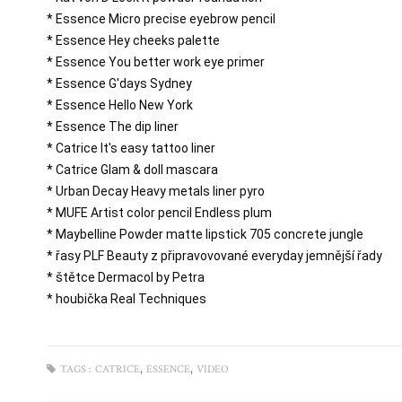
* Essence Micro precise eyebrow pencil

* Essence Hey cheeks palette

* Essence You better work eye primer

* Essence G'days Sydney

* Essence Hello New York

* Essence The dip liner

* Catrice It's easy tattoo liner

* Catrice Glam & doll mascara

* Urban Decay Heavy metals liner pyro

* MUFE Artist color pencil Endless plum

* Maybelline Powder matte lipstick 705 concrete jungle

* řasy PLF Beauty z připravovované everyday jemnější řady

* štětce Dermacol by Petra

* houbička Real Techniques
,
,
TAGS :
CATRICE
ESSENCE
VIDEO