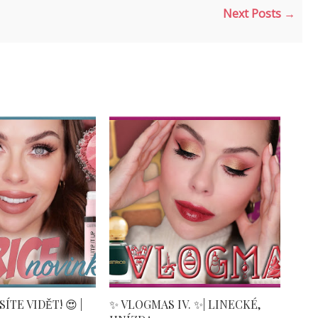
Next Posts →
́TE VIDĚT! 😍 |
✨ VLOGMAS IV. ✨| LINECKÉ,