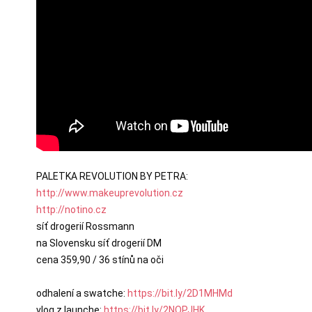
http://www.makeuprevolution.cz
http://notino.cz
síť drogerií Rossmann

na Slovensku síť drogerií DM

cena 359,90 / 36 stínů na oči

odhalení a swatche: 
https://bit.ly/2D1MHMd
vlog z launche: 
https://bit.ly/2NOPJHK