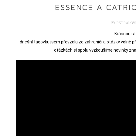
ESSENCE A CATRIC
BY
PETRALOV
Krásnou st
dnešní tagovku jsem převzala ze zahraničí a otázky volně př
otázkách si spolu vyzkoušíme novinky znač