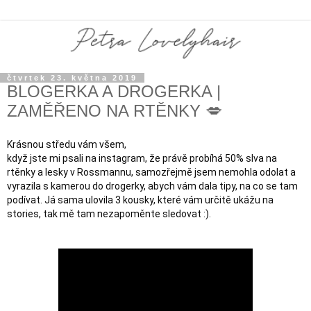
čtvrtek 23. května 2019
BLOGERKA A DROGERKA |
ZAMĚŘENO NA RTĚNKY 💋
Krásnou středu vám všem,

když jste mi psali na instagram, že právě probíhá 50% slva na 
rtěnky a lesky v Rossmannu, samozřejmě jsem nemohla odolat a 
vyrazila s kamerou do drogerky, abych vám dala tipy, na co se tam 
podívat. Já sama ulovila 3 kousky, které vám určitě ukážu na 
stories, tak mě tam nezapoměnte sledovat :). 