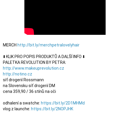
MERCH 
http://bit.ly/merchpetralovelyhair
⬇️ KLIK PRO POPIS PRODUKTŮ A DALŠÍ INFO ⬇️

http://www.makeuprevolution.cz
http://notino.cz
síť drogerií Rossmann

na Slovensku síť drogerií DM

cena 359,90 / 36 stínů na oči

odhalení a swatche: 
https://bit.ly/2D1MHMd
vlog z launche: 
https://bit.ly/2NOPJHK