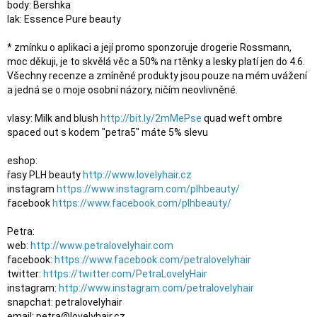
body: Bershka

lak: Essence Pure beauty

* zmínku o aplikaci a její promo sponzoruje drogerie Rossmann, 
moc děkuji, je to skvělá věc a 50% na rtěnky a lesky platí jen do 4.6.  
Všechny recenze a zmíněné produkty jsou pouze na mém uvážení 
a jedná se o moje osobní názory, ničím neovlivněné. 

vlasy: Milk and blush 
http://bit.ly/2mMePse
 quad weft ombre 
spaced out s kodem "petra5" máte 5% slevu

eshop:

řasy PLH beauty 
http://www.lovelyhair.cz
instagram 
https://www.instagram.com/plhbeauty/
facebook 
https://www.facebook.com/plhbeauty/
Petra:

web: 
http://www.petralovelyhair.com
facebook: 
https://www.facebook.com/petralovelyhair
twitter: 
https://twitter.com/PetraLovelyHair
instagram: 
http://www.instagram.com/petralovelyhair
snapchat: petralovelyhair

email: petra@lovelyhair.cz
