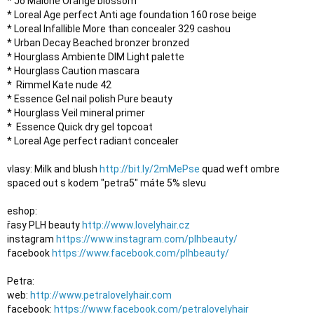
* Jo Malone Orange blossom

* Loreal Age perfect Anti age foundation 160 rose beige

* Loreal Infallible More than concealer 329 cashou

* Urban Decay Beached bronzer bronzed

* Hourglass Ambiente DIM Light palette

* Hourglass Caution mascara

*  Rimmel Kate nude 42

* Essence Gel nail polish Pure beauty

* Hourglass Veil mineral primer

*  Essence Quick dry gel topcoat

* Loreal Age perfect radiant concealer 

vlasy: Milk and blush 
http://bit.ly/2mMePse
 quad weft ombre 
spaced out s kodem "petra5" máte 5% slevu

eshop:

řasy PLH beauty 
http://www.lovelyhair.cz
instagram 
https://www.instagram.com/plhbeauty/
facebook 
https://www.facebook.com/plhbeauty/
Petra:

web: 
http://www.petralovelyhair.com
facebook: 
https://www.facebook.com/petralovelyhair