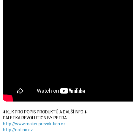
⬇️ KLIK PRO POPIS PRODUKTŮ A DALŠÍ INFO ⬇️

http://www.makeuprevolution.cz
http://notino.cz