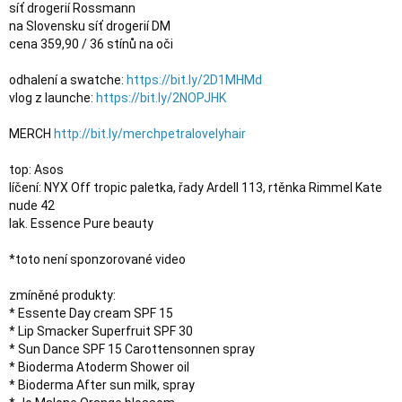
síť drogerií Rossmann

na Slovensku síť drogerií DM

cena 359,90 / 36 stínů na oči

odhalení a swatche: 
https://bit.ly/2D1MHMd
vlog z launche: 
https://bit.ly/2NOPJHK
MERCH 
http://bit.ly/merchpetralovelyhair
top: Asos

líčení: NYX Off tropic paletka, řady Ardell 113, rtěnka Rimmel Kate 
nude 42

lak. Essence Pure beauty

*toto není sponzorované video

zmíněné produkty:

* Essente Day cream SPF 15

* Lip Smacker Superfruit SPF 30

* Sun Dance SPF 15 Carottensonnen spray

* Bioderma Atoderm Shower oil

* Bioderma After sun milk, spray
