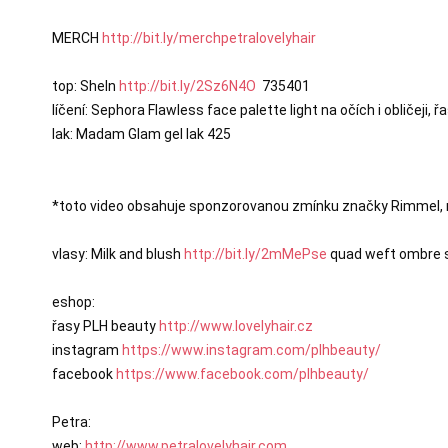
MERCH 
http://bit.ly/merchpetralovelyhair
top: SheIn 
http://bit.ly/2Sz6N4O
  735401

líčení: Sephora Flawless face palette light na očích i obličeji,
lak: Madam Glam gel lak 425

*toto video obsahuje sponzorovanou zmínku značky Rimmel, mo
vlasy: Milk and blush 
http://bit.ly/2mMePse
 quad weft ombre 
eshop:

řasy PLH beauty 
http://www.lovelyhair.cz
instagram 
https://www.instagram.com/plhbeauty/
facebook 
https://www.facebook.com/plhbeauty/
Petra:

web: 
http://www.petralovelyhair.com