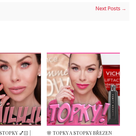
Next Posts →
STOPKY 💅🏻 |
🌸 TOPKY A STOPKY BŘEZEN