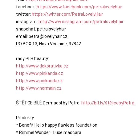
facebook: 
https://www.facebook.com/petralovelyhair
twitter: 
https://twitter.com/PetraLovelyHair
instagram: 
http://www.instagram.com/petralovelyhair
snapchat: petralovelyhair

email: petra@lovelyhair.cz

PO BOX 13, Nová Včelnice, 37842

http://www.dekorativka.cz
http://www.pinkanda.cz
http://www.pinkanda.sk
http://www.normain.cz
ŠTĚTCE BÍLÉ Dermacol by Petra: 
http://bit.ly/štětcebyPetra
Produkty:

* Benefit Hello happy flawless foundation

* Rimmel Wonder ´ Luxe mascara
