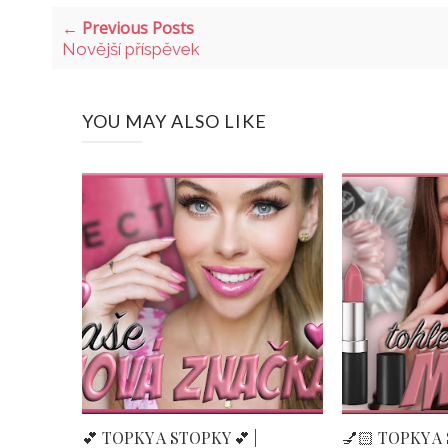
← Previous Posts
Novější příspěvek
YOU MAY ALSO LIKE
💕 TOPKY A STOPKY 💕 |
💅🏻 TOPKY A 