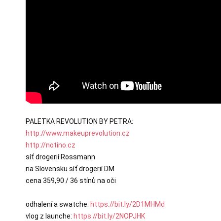
http://www.makeuprevolution.cz
http://notino.cz
síť drogerií Rossmann

na Slovensku síť drogerií DM

cena 359,90 / 36 stínů na oči

odhalení a swatche: 
https://bit.ly/2D1MHMd
vlog z launche: 
https://bit.ly/2NOPJHK