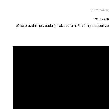
BY
PETRALOV
Pěkný vík
půlka prázdnin je v čudu :). Tak doufám, že vám ji alespoň 