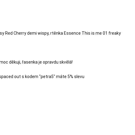
 řasy Red Cherry demi wispy, rtěnka Essence This is me 01 freaky

c děkuji, řasenka je opravdu skvělá!

spaced out s kodem "petra5" máte 5% slevu
