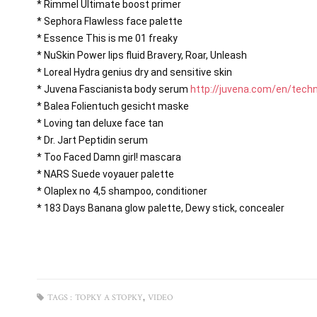
* Rimmel Ultimate boost primer 

* Sephora Flawless face palette 

* Essence This is me 01 freaky

* NuSkin Power lips fluid Bravery, Roar, Unleash

* Loreal Hydra genius dry and sensitive skin

* Juvena Fascianista body serum 
http://juvena.com/en/tech
* Balea Folientuch gesicht maske

* Loving tan deluxe face tan

* Dr. Jart Peptidin serum

* Too Faced Damn girl! mascara

* NARS Suede voyauer palette 

* Olaplex no 4,5 shampoo, conditioner

,
TAGS :
TOPKY A STOPKY
VIDEO