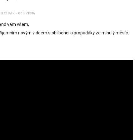
ELYHAIR
- 06 SRPNA
end vám všem,

zpříjemním novým videem s oblíbenci a propadáky za minulý měsíc.