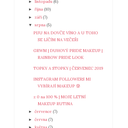
listopadu
(6)
►
října
(10)
►
září
(7)
►
srpna
(5)
▼
PIJU NA DOVČE VÍNO A U TOHO
SE LÍČÍM NA VEČEŘI
GRWM | DUHOVÝ PRIDE MAKEUP |
RAINBOW PRIDE LOOK
TOPKY A STOPKY | ČERVENEC 2019
INSTAGRAM FOLLOWERS MI
VYBÍRAJÍ MAKEUP 😰
z 0 na 100 % | MOJE LETNÍ
MAKEUP RUTINA
července
(7)
►
června
(7)
►
května
(7)
►