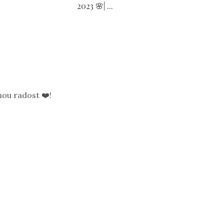
2023 🌸| ...
ou radost ❤️!