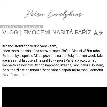
neděle 6. října 2019
VLOG | EMOCEMI NABITÁ PAŘÍŽ 🗼✈️
Krásné úterní odpoledne vám všem,

dnes mám pro vás něco opravdu speciálního. Moc si vážím toho, 
že jsem byla spolu s Mírou pozvána na pařížský fashion week, kde 
jsem se mohla podívat na přehlídky, projít Paříž a prozkoumat 
kosmetické novinky. Bylo to naprosto úžasné, moc děkuji! Doufám, 
že si to užijete se mnou a že se vám alespoň takto mohu odměnit 
za vaši podporu.