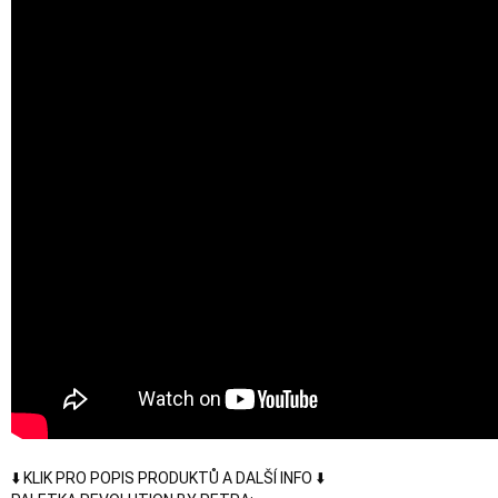
⬇️ KLIK PRO POPIS PRODUKTŮ A DALŠÍ INFO ⬇️
