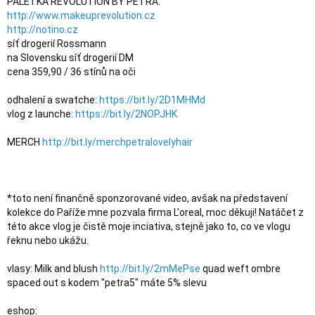
http://www.makeuprevolution.cz
http://notino.cz
síť drogerií Rossmann

na Slovensku síť drogerií DM

cena 359,90 / 36 stínů na oči

odhalení a swatche: 
https://bit.ly/2D1MHMd
vlog z launche: 
https://bit.ly/2NOPJHK
MERCH 
http://bit.ly/merchpetralovelyhair
*toto není finančně sponzorované video, avšak na představení 
kolekce do Paříže mne pozvala firma L'oreal, moc děkuji! Natáčet z 
této akce vlog je čistě moje inciativa, stejně jako to, co ve vlogu 
řeknu nebo ukážu.

vlasy: Milk and blush 
http://bit.ly/2mMePse
 quad weft ombre 
spaced out s kodem "petra5" máte 5% slevu

eshop:
