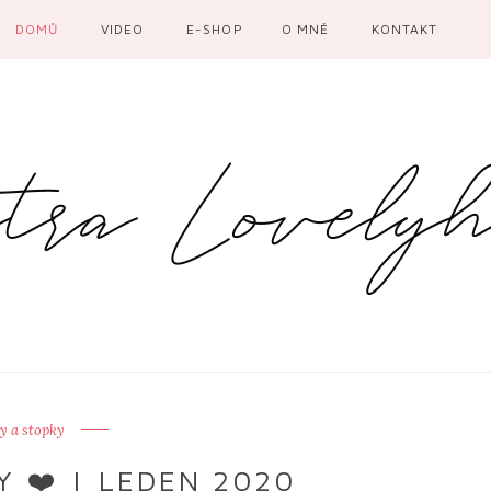
DOMŮ
VIDEO
E-SHOP
O MNĚ
KONTAKT
y a stopky
 ❤️ | LEDEN 2020