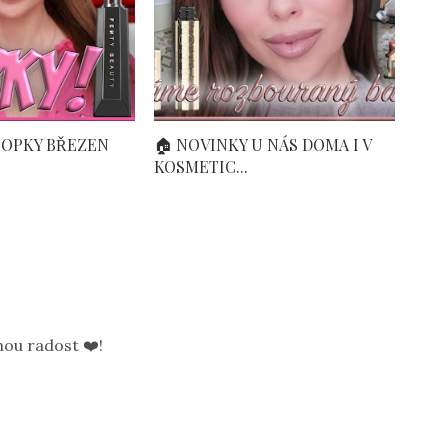
TOPKY BŘEZEN
🏠 NOVINKY U NÁS DOMA I V
KOSMETIC...
ou radost ❤️!