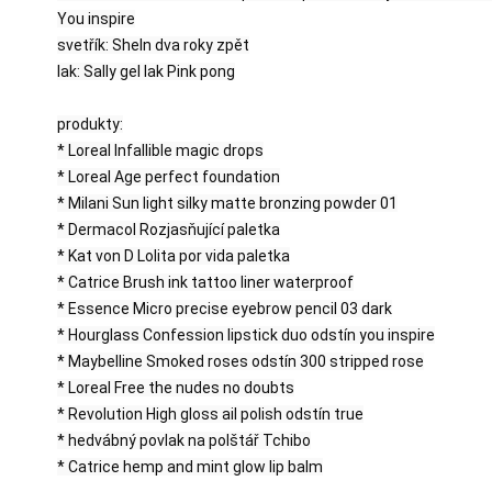
You inspire

svetřík: SheIn dva roky zpět

lak: Sally gel lak Pink pong

produkty:

* Loreal Infallible magic drops

* Loreal Age perfect foundation

* Milani Sun light silky matte bronzing powder 01

* Dermacol Rozjasňující paletka

* Kat von D Lolita por vida paletka

* Catrice Brush ink tattoo liner waterproof

* Essence Micro precise eyebrow pencil 03 dark

* Hourglass Confession lipstick duo odstín you inspire

* Maybelline Smoked roses odstín 300 stripped rose

* Loreal Free the nudes no doubts

* Revolution High gloss ail polish odstín true

* hedvábný povlak na polštář Tchibo

* Catrice hemp and mint glow lip balm
