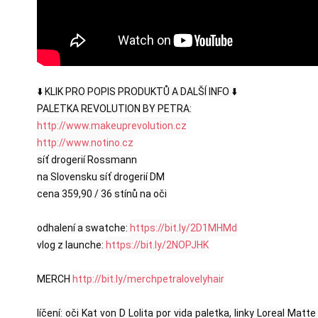
⬇️ KLIK PRO POPIS PRODUKTŮ A DALŠÍ INFO ⬇️

http://www.makeuprevolution.cz
http://www.notino.cz
síť drogerií Rossmann

na Slovensku síť drogerií DM

cena 359,90 / 36 stínů na oči

odhalení a swatche: 
https://bit.ly/2D1MHMd
vlog z launche: 
https://bit.ly/2NOPJHK
MERCH 
http://bit.ly/merchpetralovelyhair
líčení: oči Kat von D Lolita por vida paletka, linky Loreal Matt