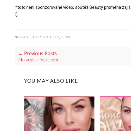
*toto není sponzorované video, soutěž Beauty proměna zajišťu
:)
,
TAGS :
TOPKY A STOPKY
VIDEO
← Previous Posts
Novější příspěvek
YOU MAY ALSO LIKE