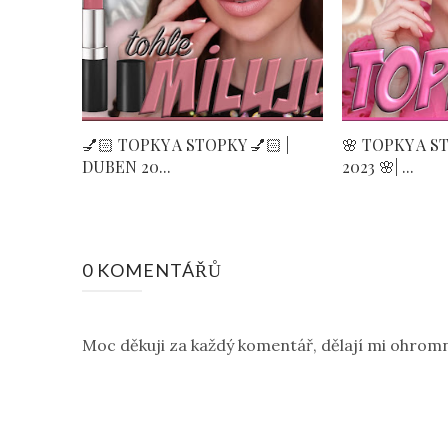
💅🏻 TOPKY A STOPKY 💅🏻 |
🌸 TOPKY A S
DUBEN 20...
2023 🌸| ...
0 KOMENTÁŘŮ
Moc děkuji za každý komentář, dělají mi ohromn