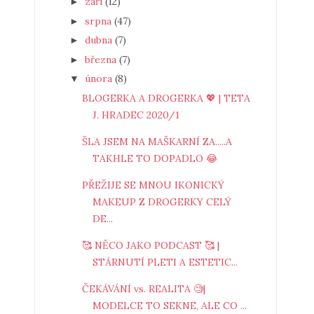
září
(12)
►
srpna
(47)
►
dubna
(7)
►
března
(7)
►
února
(8)
▼
BLOGERKA A DROGERKA 💖 | TETA
J. HRADEC 2020/1
ŠLA JSEM NA MAŠKARNÍ ZA.....A
TAKHLE TO DOPADLO 😂
PŘEŽIJE SE MNOU IKONICKÝ
MAKEUP Z DROGERKY CELÝ
DE...
🥰 NĚCO JAKO PODCAST 🥰 |
STÁRNUTÍ PLETI A ESTETIC...
ČEKÁVÁNÍ vs. REALITA 🧐|
MODELCE TO SEKNE, ALE CO ...