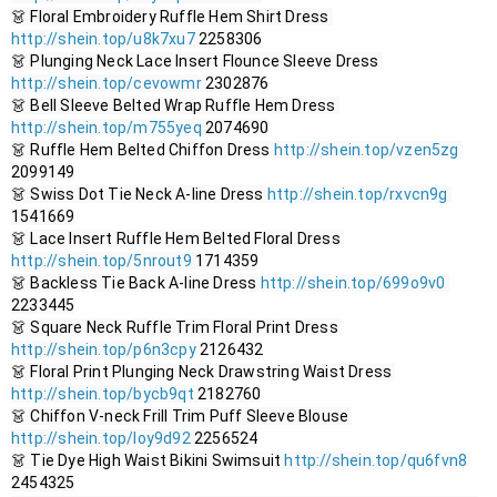
👗 Floral Embroidery Ruffle Hem Shirt Dress 
http://shein.top/u8k7xu7
 2258306

👗 Plunging Neck Lace Insert Flounce Sleeve Dress 
http://shein.top/cevowmr
 2302876

👗 Bell Sleeve Belted Wrap Ruffle Hem Dress 
http://shein.top/m755yeq
 2074690

👗 Ruffle Hem Belted Chiffon Dress 
http://shein.top/vzen5zg
2099149

👗 Swiss Dot Tie Neck A-line Dress 
http://shein.top/rxvcn9g
1541669

👗 Lace Insert Ruffle Hem Belted Floral Dress 
http://shein.top/5nrout9
 1714359

👗 Backless Tie Back A-line Dress 
http://shein.top/699o9v0
2233445

👗 Square Neck Ruffle Trim Floral Print Dress 
http://shein.top/p6n3cpy
 2126432

👗 Floral Print Plunging Neck Drawstring Waist Dress 
http://shein.top/bycb9qt
 2182760

👗 Chiffon V-neck Frill Trim Puff Sleeve Blouse 
http://shein.top/loy9d92
 2256524

👗 Tie Dye High Waist Bikini Swimsuit 
http://shein.top/qu6fvn8
2454325
