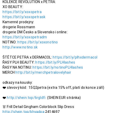
KOLEKCE REVOLUTION x PETRA:

https://bit.ly/xoxopetra
https://bit.ly/xoxopetrask
Kamenné prodejny:

drogerie Rossmann

drogerie DM Česko a Slovensko i online: 
https://bit.ly/xoxopetradm
NOTINO: 
https://bit.ly/xoxonotino
http://www.notino.sk
ŠTĚTCE PETRA x DERMACOL: 
https://bit.ly/plhxdermacol
ŘASY PLH BEAUTY: 
https://bit.ly/PLHlashes
ŘASY NA NOTINU: 
https://bit.ly/notinoPLHlashes
MERCH 
http://bit.ly/merchpetralovelyhair
odkazy na kousky:

❤️ slevový kód:  15Q2petra (extra 15% off, platí do konce září)

❤️ 
http://shein.top/6rgldfi
  (SHEIN EUR stránka)
👗 Frill Detail Gingham Colorblock Slip Dress 
http://shein.top/khyadpa
 2414697
