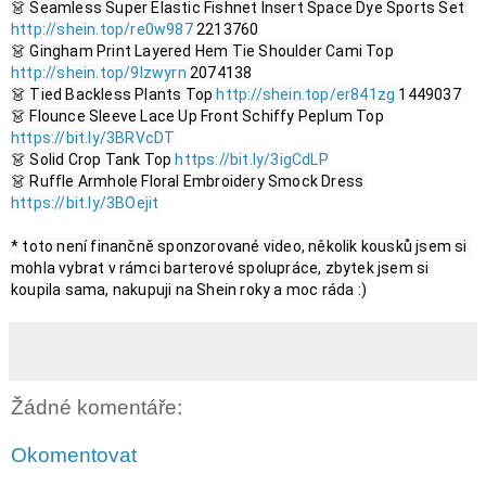
👗 Seamless Super Elastic Fishnet Insert Space Dye Sports Set 
http://shein.top/re0w987
 2213760

👗 Gingham Print Layered Hem Tie Shoulder Cami Top 
http://shein.top/9lzwyrn
 2074138

👗 Tied Backless Plants Top 
http://shein.top/er841zg
 1449037

👗 Flounce Sleeve Lace Up Front Schiffy Peplum Top 
https://bit.ly/3BRVcDT
👗 Solid Crop Tank Top 
https://bit.ly/3igCdLP
👗 Ruffle Armhole Floral Embroidery Smock Dress 
https://bit.ly/3BOejit
* toto není finančně sponzorované video, několik kousků jsem si 
mohla vybrat v rámci barterové spolupráce, zbytek jsem si 
koupila sama, nakupuji na Shein roky a moc ráda :)
Žádné komentáře:
Okomentovat