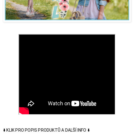
⬇️ KLIK PRO POPIS PRODUKTŮ A DALŠÍ INFO ⬇️
