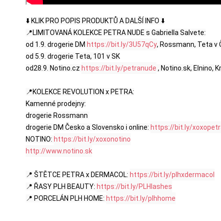
⬇️ KLIK PRO POPIS PRODUKTŮ A DALŠÍ INFO ⬇️

📍LIMITOVANÁ KOLEKCE PETRA NUDE s Gabriella Salvete:

od 1.9. drogerie DM 
https://bit.ly/3U57qCy
, Rossmann, Teta v 
od 5.9. drogerie Teta, 101 v SK

od28.9. Notino.cz 
https://bit.ly/petranude
 , Notino.sk, Elnino, K
📍KOLEKCE REVOLUTION x PETRA:

Kamenné prodejny:

drogerie Rossmann 

drogerie DM Česko a Slovensko i online: 
https://bit.ly/xoxope
NOTINO: 
https://bit.ly/xoxonotino
http://www.notino.sk
📍 ŠTĚTCE PETRA x DERMACOL: 
https://bit.ly/plhxdermacol
📍 ŘASY PLH BEAUTY: 
https://bit.ly/PLHlashes
📍 PORCELÁN PLH HOME: 
https://bit.ly/plhhome