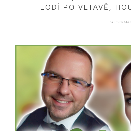
LODÍ PO VLTAVĚ, H
BY
PETRALO