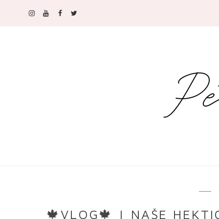
🍁VLOG🍁 | NAŠE HEKTI