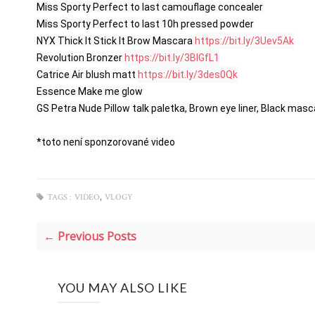
Miss Sporty Perfect to last camouflage concealer

Miss Sporty Perfect to last 10h pressed powder

NYX Thick It Stick It Brow Mascara 
https://bit.ly/3Uev5Ak
Revolution Bronzer 
https://bit.ly/3BlGfL1
Catrice Air blush matt 
https://bit.ly/3des0Qk
Essence Make me glow

GS Petra Nude Pillow talk paletka, Brown eye liner, Black masc
*toto není sponzorované video
,
TAGS :
VIDEO
VLOGY
← Previous Posts
YOU MAY ALSO LIKE