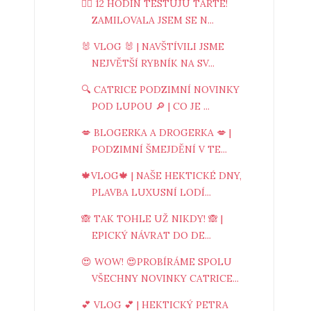
🤷‍♀️ 12 HODIN TESTUJU TARTE!
ZAMILOVALA JSEM SE N...
🐰 VLOG 🐰 | NAVŠTÍVILI JSME
NEJVĚTŠÍ RYBNÍK NA SV...
🔍 CATRICE PODZIMNÍ NOVINKY
POD LUPOU 🔎 | CO JE ...
💋 BLOGERKA A DROGERKA 💋 |
PODZIMNÍ ŠMEJDĚNÍ V TE...
🍁VLOG🍁 | NAŠE HEKTICKÉ DNY,
PLAVBA LUXUSNÍ LODÍ...
🙈 TAK TOHLE UŽ NIKDY! 🙈 |
EPICKÝ NÁVRAT DO DE...
😍 WOW! 😍PROBÍRÁME SPOLU
VŠECHNY NOVINKY CATRICE...
💕 VLOG 💕 | HEKTICKÝ PETRA