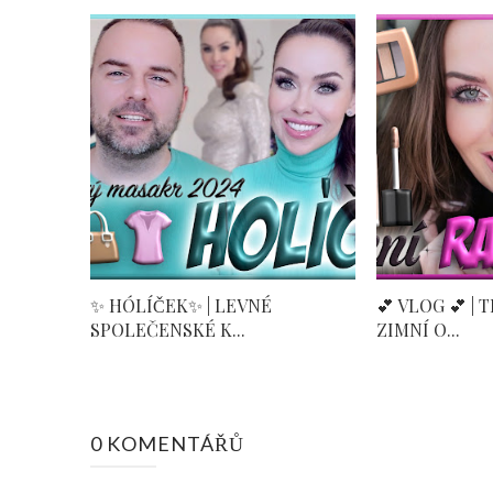
✨ HÓLÍČEK✨ | LEVNÉ
💕 VLOG 💕 | 
SPOLEČENSKÉ K...
ZIMNÍ O...
0 KOMENTÁŘŮ