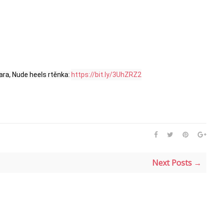
ara, Nude heels rtěnka: 
https://bit.ly/3UhZRZ2
Next Posts →