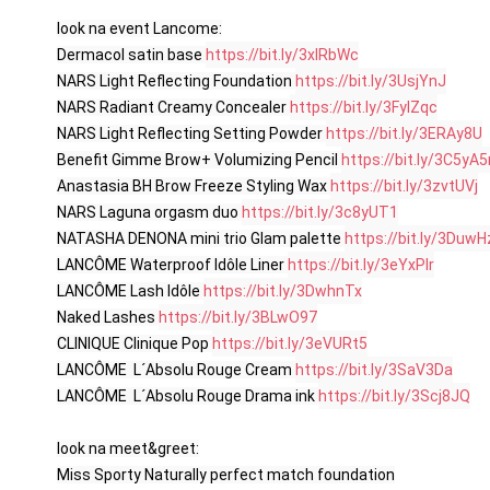
look na event Lancome:

Dermacol satin base 
https://bit.ly/3xlRbWc
NARS Light Reflecting Foundation 
https://bit.ly/3UsjYnJ
NARS Radiant Creamy Concealer 
https://bit.ly/3FyIZqc
NARS Light Reflecting Setting Powder 
https://bit.ly/3ERAy8U
Benefit Gimme Brow+ Volumizing Pencil 
https://bit.ly/3C5yA5
Anastasia BH Brow Freeze Styling Wax 
https://bit.ly/3zvtUVj
NARS Laguna orgasm duo 
https://bit.ly/3c8yUT1
NATASHA DENONA mini trio Glam palette 
https://bit.ly/3Duw
LANCÔME Waterproof Idôle Liner 
https://bit.ly/3eYxPlr
LANCÔME Lash Idôle 
https://bit.ly/3DwhnTx
Naked Lashes 
https://bit.ly/3BLwO97
CLINIQUE Clinique Pop 
https://bit.ly/3eVURt5
LANCÔME  L´Absolu Rouge Cream 
https://bit.ly/3SaV3Da
LANCÔME  L´Absolu Rouge Drama ink 
https://bit.ly/3Scj8JQ
look na meet&greet:

Miss Sporty Naturally perfect match foundation
