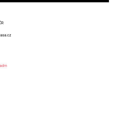
ČR

rasa.cz

tradm