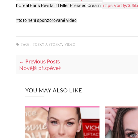
L’Oréal Paris Revitalift Filler Pressed Cream 
https://bit.ly/3J5I
*toto není sponzorované video
,
TAGS :
TOPKY A STOPKY
VIDEO
← Previous Posts
Novější příspěvek
YOU MAY ALSO LIKE