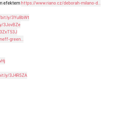
ým efektem 
https://www.riano.cz/deborah-milano-d...
/bit.ly/3Yu8bWt
.ly/3JovBZe
y/3ZxT53J
eff-green...
vHj
bit.ly/3J4R5ZA