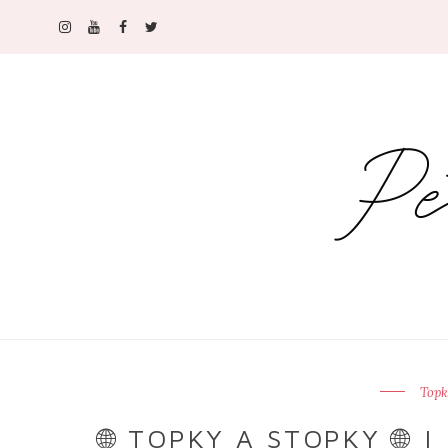
Topk
🌐 TOPKY A STOPKY 🌐 |