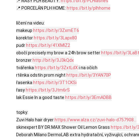
📍 ŘASY PLH BEAUTY: 
https://bit.ly/PLHlashes
📍 PORCELÁN PLH HOME: 
https://bit.ly/plhhome
líčení na videu:

makeup 
https://bit.ly/3ZxmET6
korektor 
https://bit.ly/3Lapx80
pudr 
https://bit.ly/41XMIZ2
obočí precisely my brow a 24h brow setter 
https://bit.ly/3LaB
bronzer 
http://bit.ly/3J3kQdx
tvářenka 
https://bit.ly/3ZxtLdX
 i na očích

rtěnka odstín prom night 
https://bit.ly/3YAN70P
řasenka 
https://bit.ly/3T1CKSi
řasy 
https://bit.ly/3Jtm6rS
lak Essie In a good taste 
https://bit.ly/3EmADBB
topky:

Zuvi Halo hair dryer 
https://www.alza.cz/zuvi-halo-d757908...
skinexpert BY DR.MAX Shower Oil Lemon Grass 
https://bit.ly
Deborah Milano DermoLAB extra hydratační, vyživující, ochran