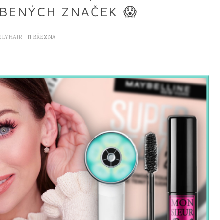
BENÝCH ZNAČEK 😱
ELYHAIR
- 11 BŘEZNA