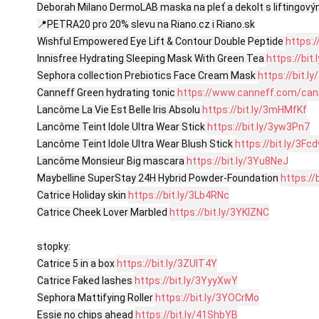
Deborah Milano DermoLAB maska na pleť a dekolt s liftingov
📍PETRA20 pro 20% slevu na Riano.cz i Riano.sk

Wishful Empowered Eye Lift & Contour Double Peptide 
https:/
Innisfree Hydrating Sleeping Mask With Green Tea 
https://bit
Sephora collection Prebiotics Face Cream Mask 
https://bit.l
Canneff Green hydrating tonic 
https://www.canneff.com/cann
Lancôme La Vie Est Belle Iris Absolu 
https://bit.ly/3mHMfKf
Lancôme Teint Idole Ultra Wear Stick 
https://bit.ly/3yw3Pn7
Lancôme Teint Idole Ultra Wear Blush Stick 
https://bit.ly/3Fcd
Lancôme Monsieur Big mascara 
https://bit.ly/3Yu8NeJ
Maybelline SuperStay 24H Hybrid Powder-Foundation 
https://
Catrice Holiday skin 
https://bit.ly/3Lb4RNc
Catrice Cheek Lover Marbled 
https://bit.ly/3YKlZNC
stopky:

Catrice 5 in a box 
https://bit.ly/3ZUIT4Y
Catrice Faked lashes 
https://bit.ly/3YyyXwY
Sephora Mattifying Roller 
https://bit.ly/3YOCrMo
Essie no chips ahead 
https://bit.ly/41ShbYB