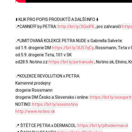
⬇️ KLIK PRO POPIS PRODUKTŮ A DALŠÍ INFO ⬇️

📍CANNEFF by PETRA: 
http://bit.ly/3QixlF8
 , pro zahraničí 
https
📍LIMITOVANÁ KOLEKCE PETRA NUDE s Gabriella Salvete:

od 1.9. drogerie DM 
https://bit.ly/3U57qCy
, Rossmann, Teta v 
od 5.9. drogerie Teta, 101 v SK

od28.9. Notino.cz 
https://bit.ly/petranude
 , Notino.sk, Elnino, K
📍KOLEKCE REVOLUTION x PETRA:

Kamenné prodejny:

drogerie Rossmann 

drogerie DM Česko a Slovensko i online: 
https://bit.ly/xoxope
NOTINO: 
https://bit.ly/xoxonotino
http://www.notino.sk
📍 ŠTĚTCE PETRA x DERMACOL: 
https://bit.ly/plhxdermacol