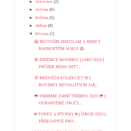
července
(2)
►
června
(6)
►
května
(5)
►
dubna
(8)
►
března
(7)
▼
😱 ZKOUŠÍM SHEGLAM A JSEM V
NAPROSTÉM ŠOKU! 😱
🤪 ESSENCE NOVINKY | JARO 2023 |
PRŮSER NEBO HIT?...
🐻 MEDVĚDÍ KOLEKCE?! 🐻 |
NOVINKY REVOLUTION JAR...
🐸 DRBEME JARNÍ TRENDY 2023 🐸 |
ODBARVENÉ OBOČÍ,...
🌐 TOPKY A STOPKY 🌐 | ÚNOR 2023 |
PŘEKVAPIVÉ PRO...