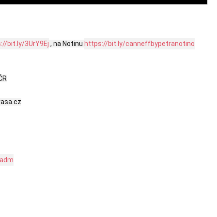
://bit.ly/3UrY9Ej
 , na Notinu 
https://bit.ly/canneffbypetranotino
ČR

rasa.cz

tradm