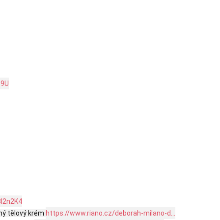
t9U
/3l2n2K4
ný tělový krém 
https://www.riano.cz/deborah-milano-d...