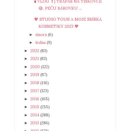
🧪 VLOG 💄| TRAPAS NA TISKOVCE
😅, PEČU BÁBOVKU ...
💖 STUDIO TOUR A MOJE SBÍRKA
KOSMETIKY 2023 💖
února
(6)
►
ledna
(9)
►
2022
(83)
►
2021
(83)
►
2020
(122)
►
2019
(87)
►
2018
(116)
►
2017
(123)
►
2016
(165)
►
2015
(255)
►
2014
(288)
►
2013
(286)
►
2012
(273)
►