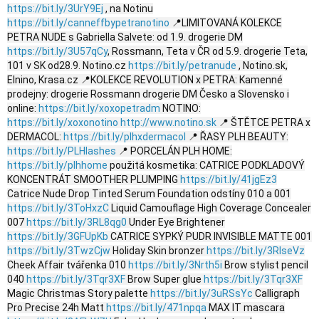
https://bit.ly/3UrY9Ej
, na Notinu
https://bit.ly/canneffbypetranotino
📍LIMITOVANÁ KOLEKCE
PETRA NUDE s Gabriella Salvete: od 1.9. drogerie DM
https://bit.ly/3U57qCy
, Rossmann, Teta v ČR od 5.9. drogerie Teta,
101 v SK od28.9. Notino.cz
https://bit.ly/petranude
, Notino.sk,
Elnino, Krasa.cz 📍KOLEKCE REVOLUTION x PETRA: Kamenné
prodejny: drogerie Rossmann drogerie DM Česko a Slovensko i
online:
https://bit.ly/xoxopetradm
NOTINO:
https://bit.ly/xoxonotino
http://www.notino.sk
📍 ŠTĚTCE PETRA x
DERMACOL:
https://bit.ly/plhxdermacol
📍 ŘASY PLH BEAUTY:
https://bit.ly/PLHlashes
📍 PORCELÁN PLH HOME:
https://bit.ly/plhhome
použitá kosmetika: CATRICE PODKLADOVÝ
KONCENTRÁT SMOOTHER PLUMPING
https://bit.ly/41jgEz3
Catrice Nude Drop Tinted Serum Foundation odstíny 010 a 001
https://bit.ly/3ToHxzC
Liquid Camouflage High Coverage Concealer
007
https://bit.ly/3RL8qg0
Under Eye Brightener
https://bit.ly/3GFUpKb
CATRICE SYPKÝ PUDR INVISIBLE MATTE 001
https://bit.ly/3TwzCjw
Holiday Skin bronzer
https://bit.ly/3RlseVz
Cheek Affair tvářenka 010
https://bit.ly/3Nrth5i
Brow stylist pencil
040
https://bit.ly/3Tqr3XF
Brow Super glue
https://bit.ly/3Tqr3XF
Magic Christmas Story palette
https://bit.ly/3uRSsYc
Calligraph
Pro Precise 24h Matt
https://bit.ly/471npqa
MAX IT mascara