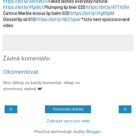
https://bit.ly/3AFhWZU
Faked lashes everyday natural
https://bit.ly/41p6lct
Plumping lip liner 020
https://bit.ly/47TtOFe
Catrice Marble-licious lip balm 020
https://bit.ly/3tgKSpM
Glossin'lip oil 010
https://bit.ly/46Z1gsw
*toto není sponzorované
video
Žádné komentáře:
Okomentovat
Moc děkuji za každý komentář, dělají mi
ohromnou radost ❤️!
‹
›
Domovská stránka
Zobrazit verzi pro web
Používá technologii služby
Blogger
.