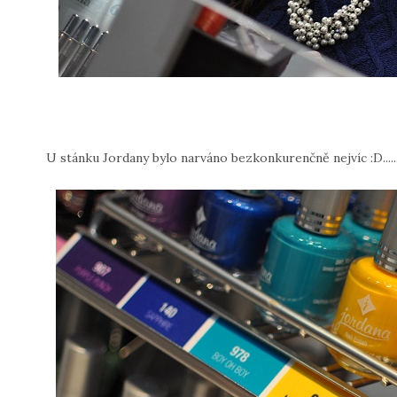
U stánku Jordany bylo narváno bezkonkurenčně nejvíc :D......