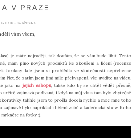
 A V PRAZE
ELYHAIR
- 04 BŘEZNA
dělí vám všem,
lasů je máte nejraději, tak doufám, že se vám bude líbit. Tento
lně, mám plno nových produktů ke zkoušení a líčení (recenze
nek Jordany, kde jsem si prohlédla ve skutečnosti nepřeberné
m říct, že zatím jsem jimi mile překvapená, vše uvidíte na videu.
jné jako na
jejich eshopu
, takže kdo by se chtěl vědět přesně,
to určitě zajímavá podívaná, i když na můj vkus tam bylo zbytečně
dekorativky, takhle jsem to prošla docela rychle a moc mne toho
a zajímavé bylo například i bělení zubů a kadeřnická show. Koho
mrkněte na fotky :).