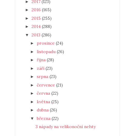
2017
(123)
►
2016
(165)
►
2015
(255)
►
2014
(288)
►
2013
(286)
▼
prosince
(24)
►
listopadu
(26)
►
října
(28)
►
září
(23)
►
srpna
(23)
►
července
(21)
►
června
(22)
►
května
(25)
►
dubna
(26)
►
března
(22)
▼
3 nápady na velikonoční nehty