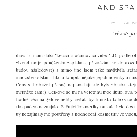
AND SPA
BY
PETRALOV
Krásné pon
dnes tu mám další "kecací a očumovací video" :D, podle oh
víkend moje peněženka zaplakala, přiznávám se dobrovo
budou následovat) a mimo jiné jsem také navštívila stá
množství odstínů laků a koupila nějaké jejich novinky a musí
Ceny si bohužel přesně nepamatuji, ale byly zhruba ste
mrkněte tam ;). Celkově se mi na veletrhu moc líbilo, byla 
hodně věcí na gelové nehty, uvítala bych místo toho více 
tím pádem nezaujalo. Pečující kosmetiky tam ale bylo dost 
by nezajímaly mé postřehy a hodnocení kosmetiky ve videu, 