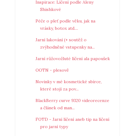
Inspirace: Líčení podle Aleny
Shishkové
Péče o pleť podle věku, jak na
vrásky, botox atd....
Jarní lakování (+ soutěž o
zvýhodněné vstupenky na...
Jarní růžovožluté líčení ala papoušek
OOTN - plesově
Novinky v mé kosmetické sbírce,
které stojí za pov...
BlackBerry curve 9320 videorecenze
a článek od man...
FOTD - Jarní líčení aneb tip na líčení
pro jarní typy