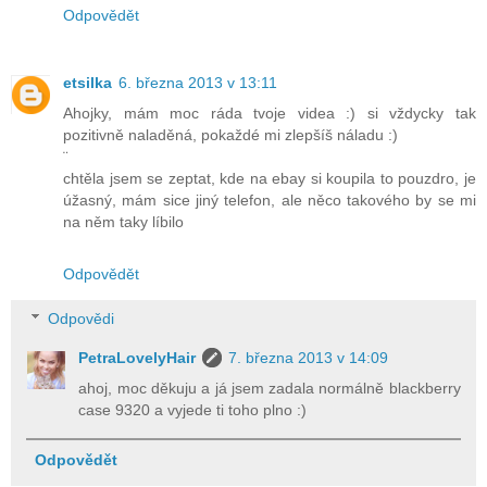
Odpovědět
etsilka
6. března 2013 v 13:11
Ahojky, mám moc ráda tvoje videa :) si vždycky tak
pozitivně naladěná, pokaždé mi zlepšíš náladu :)
¨
chtěla jsem se zeptat, kde na ebay si koupila to pouzdro, je
úžasný, mám sice jiný telefon, ale něco takového by se mi
na něm taky líbilo
Odpovědět
Odpovědi
PetraLovelyHair
7. března 2013 v 14:09
ahoj, moc děkuju a já jsem zadala normálně blackberry
case 9320 a vyjede ti toho plno :)
Odpovědět