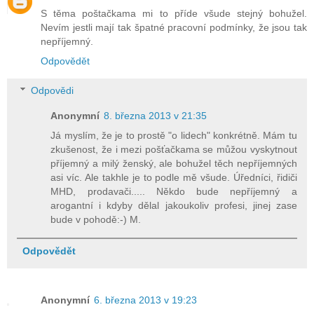
S těma poštačkama mi to příde všude stejný bohužel.
Nevím jestli mají tak špatné pracovní podmínky, že jsou tak
nepříjemný.
Odpovědět
Odpovědi
Anonymní
8. března 2013 v 21:35
Já myslím, že je to prostě "o lidech" konkrétně. Mám tu
zkušenost, že i mezi pošťačkama se můžou vyskytnout
příjemný a milý ženský, ale bohužel těch nepříjemných
asi víc. Ale takhle je to podle mě všude. Úředníci, řidiči
MHD, prodavači..... Někdo bude nepříjemný a
arogantní i kdyby dělal jakoukoliv profesi, jinej zase
bude v pohodě:-) M.
Odpovědět
Anonymní
6. března 2013 v 19:23