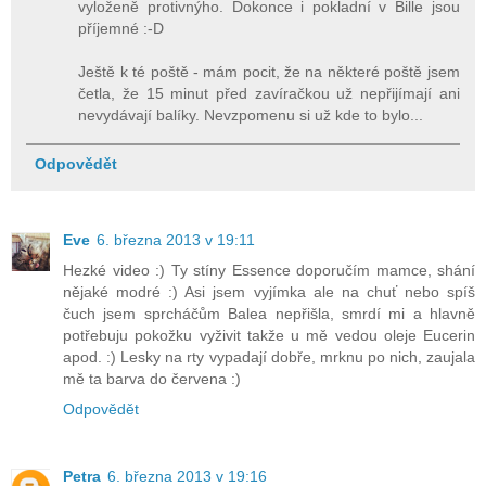
vyloženě protivnýho. Dokonce i pokladní v Bille jsou
příjemné :-D
Ještě k té poště - mám pocit, že na některé poště jsem
četla, že 15 minut před zavíračkou už nepřijímají ani
nevydávají balíky. Nevzpomenu si už kde to bylo...
Odpovědět
Eve
6. března 2013 v 19:11
Hezké video :) Ty stíny Essence doporučím mamce, shání
nějaké modré :) Asi jsem vyjímka ale na chuť nebo spíš
čuch jsem sprcháčům Balea nepřišla, smrdí mi a hlavně
potřebuju pokožku vyživit takže u mě vedou oleje Eucerin
apod. :) Lesky na rty vypadají dobře, mrknu po nich, zaujala
mě ta barva do červena :)
Odpovědět
Petra
6. března 2013 v 19:16