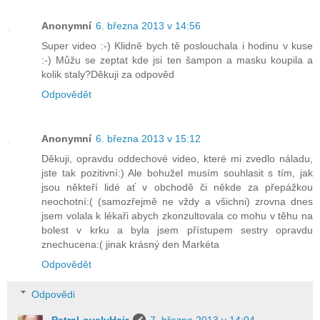
Anonymní
6. března 2013 v 14:56
Super video :-) Klidně bych tě poslouchala i hodinu v kuse
:-) Můžu se zeptat kde jsi ten šampon a masku koupila a
kolik staly?Děkuji za odpověd
Odpovědět
Anonymní
6. března 2013 v 15:12
Děkuji, opravdu oddechové video, které mi zvedlo náladu,
jste tak pozitivní:) Ale bohužel musím souhlasit s tím, jak
jsou někteří lidé ať v obchodě či někde za přepážkou
neochotní:( (samozřejmě ne vždy a všichni) zrovna dnes
jsem volala k lékaři abych zkonzultovala co mohu v těhu na
bolest v krku a byla jsem přístupem sestry opravdu
znechucena:( jinak krásný den Markéta
Odpovědět
Odpovědi
PetraLovelyHair
7. března 2013 v 14:04