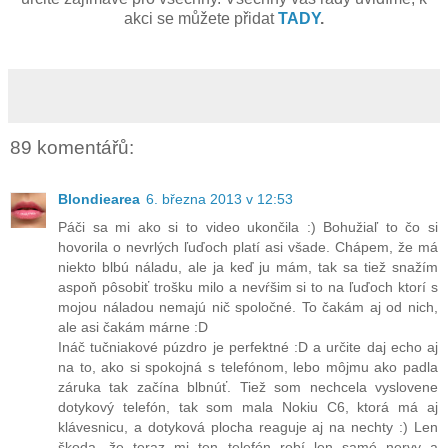
akci se můžete přidat
TADY
.
89 komentářů:
Blondiearea
6. března 2013 v 12:53
Páči sa mi ako si to video ukončila :) Bohužiaľ to čo si
hovorila o nevrlých ľuďoch platí asi všade. Chápem, že má
niekto blbú náladu, ale ja keď ju mám, tak sa tiež snažím
aspoň pôsobiť trošku milo a nevŕšim si to na ľuďoch ktorí s
mojou náladou nemajú nič spoločné. To čakám aj od nich,
ale asi čakám márne :D
Ináč tučniakové púzdro je perfektné :D a určite daj echo aj
na to, ako si spokojná s telefónom, lebo môjmu ako padla
záruka tak začína blbnúť. Tiež som nechcela vyslovene
dotykový telefón, tak som mala Nokiu C6, ktorá má aj
klávesnicu, a dotyková plocha reaguje aj na nechty :) Len
škoda, že teraz mi ten telefón robí len samé nervy a