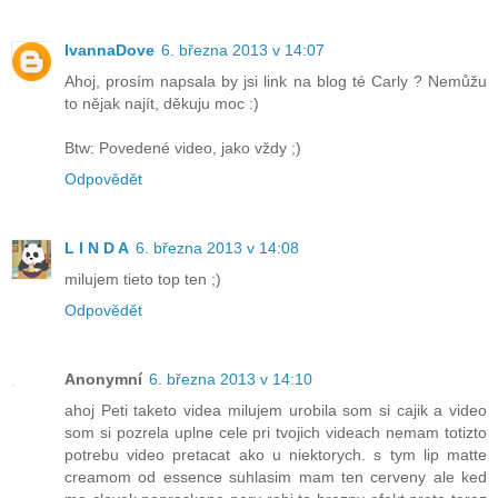
IvannaDove
6. března 2013 v 14:07
Ahoj, prosím napsala by jsi link na blog té Carly ? Nemůžu
to nějak najít, děkuju moc :)
Btw: Povedené video, jako vždy ;)
Odpovědět
L I N D A
6. března 2013 v 14:08
milujem tieto top ten ;)
Odpovědět
Anonymní
6. března 2013 v 14:10
ahoj Peti taketo videa milujem urobila som si cajik a video
som si pozrela uplne cele pri tvojich videach nemam totizto
potrebu video pretacat ako u niektorych. s tym lip matte
creamom od essence suhlasim mam ten cerveny ale ked