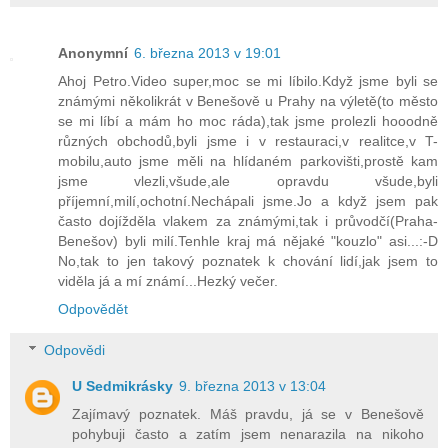
Anonymní
6. března 2013 v 19:01
Ahoj Petro.Video super,moc se mi líbilo.Když jsme byli se
známými několikrát v Benešově u Prahy na výletě(to město
se mi líbí a mám ho moc ráda),tak jsme prolezli hooodně
různých obchodů,byli jsme i v restauraci,v realitce,v T-
mobilu,auto jsme měli na hlídaném parkovišti,prostě kam
jsme vlezli,všude,ale opravdu všude,byli
příjemní,milí,ochotní.Nechápali jsme.Jo a když jsem pak
často dojížděla vlakem za známými,tak i průvodčí(Praha-
Benešov) byli milí.Tenhle kraj má nějaké "kouzlo" asi...:-D
No,tak to jen takový poznatek k chování lidí,jak jsem to
viděla já a mí známí...Hezký večer.
Odpovědět
Odpovědi
U Sedmikrásky
9. března 2013 v 13:04
Zajímavý poznatek. Máš pravdu, já se v Benešově
pohybuji často a zatím jsem nenarazila na nikoho