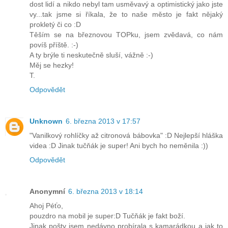
dost lidí a nikdo nebyl tam usměvavý a optimistický jako jste
vy...tak jsme si říkala, že to naše město je fakt nějaký
prokletý či co :D
Těším se na březnovou TOPku, jsem zvědavá, co nám
povíš příště. :-)
A ty brýle ti neskutečně sluší, vážně :-)
Měj se hezky!
T.
Odpovědět
Unknown
6. března 2013 v 17:57
"Vanilkový rohlíčky až citronová bábovka" :D Nejlepší hláška
videa :D Jinak tučňák je super! Ani bych ho neměnila :))
Odpovědět
Anonymní
6. března 2013 v 18:14
Ahoj Péťo,
pouzdro na mobil je super:D Tučňák je fakt boží.
Jinak pošty jsem nedávno probírala s kamarádkou a jak to