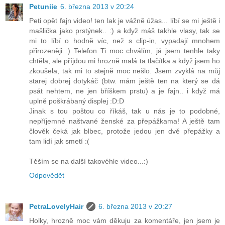
Petuniie
6. března 2013 v 20:24
Peti opět fajn video! ten lak je vážně úžas... líbí se mi ještě i
mašlička jako prstýnek.. :) a když máš takhle vlasy, tak se
mi to líbí o hodně víc, než s clip-in, vypadají mnohem
přirozeněji :) Telefon Ti moc chválím, já jsem tenhle taky
chtěla, ale příjdou mi hrozně malá ta tlačítka a když jsem ho
zkoušela, tak mi to stejně moc nešlo. Jsem zvyklá na můj
starej dobrej dotykáč (btw. mám ještě ten na který se dá
psát nehtem, ne jen bříškem prstu) a je fajn.. i když má
uplně poškrábaný displej :D:D
Jinak s tou poštou co říkáš, tak u nás je to podobné,
nepříjemné naštvané ženské za přepážkama! A ještě tam
člověk čeká jak blbec, protože jedou jen dvě přepážky a
tam lidí jak smetí :(
Těším se na další takovéhle video...:)
Odpovědět
PetraLovelyHair
6. března 2013 v 20:27
Holky, hrozně moc vám děkuju za komentáře, jen jsem je