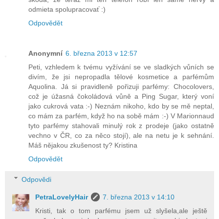
odmieta spolupracovať :)
Odpovědět
Anonymní
6. března 2013 v 12:57
Peti, vzhledem k tvému vyžívání se ve sladkých vůních se
divím, že jsi nepropadla tělové kosmetice a parfémům
Aquolina. Já si pravidleně pořizuji parfémy: Chocolovers,
což je úžasná čokoládová vůně a Ping Sugar, který voní
jako cukrová vata :-) Neznám nikoho, kdo by se mě neptal,
co mám za parfém, když ho na sobě mám :-) V Marionnaud
tyto parfémy stahovali minulý rok z prodeje (jako ostatně
vechno v ČR, co za něco stojí), ale na netu je k sehnání.
Máš nějakou zkušenost ty? Kristina
Odpovědět
Odpovědi
PetraLovelyHair
7. března 2013 v 14:10
Kristi, tak o tom parfému jsem už slyšela,ale ještě