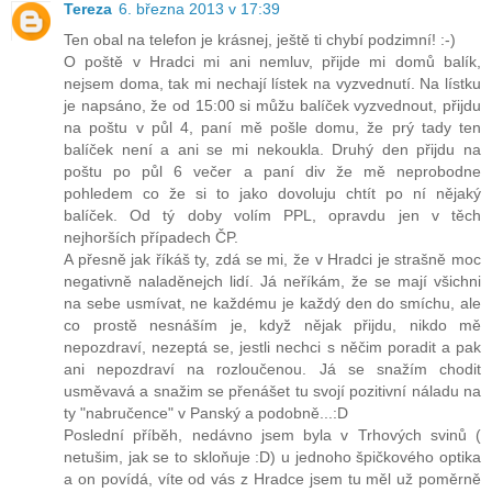
Tereza
6. března 2013 v 17:39
Ten obal na telefon je krásnej, ještě ti chybí podzimní! :-)
O poště v Hradci mi ani nemluv, přijde mi domů balík,
nejsem doma, tak mi nechají lístek na vyzvednutí. Na lístku
je napsáno, že od 15:00 si můžu balíček vyzvednout, přijdu
na poštu v půl 4, paní mě pošle domu, že prý tady ten
balíček není a ani se mi nekoukla. Druhý den přijdu na
poštu po půl 6 večer a paní div že mě neprobodne
pohledem co že si to jako dovoluju chtít po ní nějaký
balíček. Od tý doby volím PPL, opravdu jen v těch
nejhorších případech ČP.
A přesně jak říkáš ty, zdá se mi, že v Hradci je strašně moc
negativně naladěnejch lidí. Já neříkám, že se mají všichni
na sebe usmívat, ne každému je každý den do smíchu, ale
co prostě nesnáším je, když nějak přijdu, nikdo mě
nepozdraví, nezeptá se, jestli nechci s něčim poradit a pak
ani nepozdraví na rozloučenou. Já se snažím chodit
usměvavá a snažim se přenášet tu svojí pozitivní náladu na
ty "nabručence" v Panský a podobně...:D
Poslední příběh, nedávno jsem byla v Trhových svinů (
netušim, jak se to skloňuje :D) u jednoho špičkového optika
a on povídá, víte od vás z Hradce jsem tu měl už poměrně