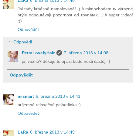
LaRa
6. března 2013 v 14:40
Jsi tady kráásně namalovaná! :) A mimochodem ty výrazné
brýle odpoutávají pozornost od rovnátek. ...A super video!
:))
Odpovědět
Odpovědi
PetraLovelyHair
7. března 2013 v 14:08
jé, vážně? děkuju,to ej asi budu nosti častěji :)
Odpovědět
mismart
6. března 2013 v 14:41
príjemná relaxačná polhodinka :)
Odpovědět
LaRa
6. března 2013 v 14:49