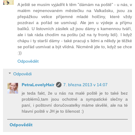
A ještě se musím vyjádřit k těm "dámám na poště" - u nás, v
malém nejmenovaném městečku na Valkašsku, jsou za
přepážkou velice příjemné mladé holčiny, které vždy
pozdraví a pořád se usmívají. Ale jen u výdeje a příjmu
balíků. U listovních zásilek už jsou dámy s kamennou tváří,
ale i tak ráda chodím na poštu (až na ty fronty lidí). I když
chápu i ty starší dámy - také pracuji s lidmi a někdy je těžké
se pořád usmívat a být vlídná. Nicméně jde to, když se chce
:))
Odpovědět
Odpovědi
PetraLovelyHair
7. března 2013 v 14:07
je teda fakt, že u nás na malé poště je to také bez
problémů,tam jsou ochotné a sympatické slečny a
paní, i poštovní doručovatelky máme skvělé, ale na té
hlavní poště v JH je to šílenost :)
Odpovědět