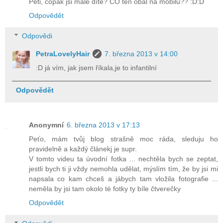
Peti, copak jsi malé dítě? CO ten obal na mobilu?? :D:D
Odpovědět
Odpovědi
PetraLovelyHair
7. března 2013 v 14:00
:D já vím, jak jsem říkala,je to infantilní
Odpovědět
Anonymní
6. března 2013 v 17:13
Peťo, mám tvůj blog strašně moc ráda, sleduju ho
pravidelně a každý článekj je supr.
V tomto videu ta úvodní fotka ... nechtěla bych se zeptat,
jestli bych ti ji vždy nemohla udělat, mýslím tím, že by jsi mi
napsala co kam chceš a jábych tam vložila fotografie ...
neměla by jsi tam okolo té fotky ty bíle čtverečky
Odpovědět