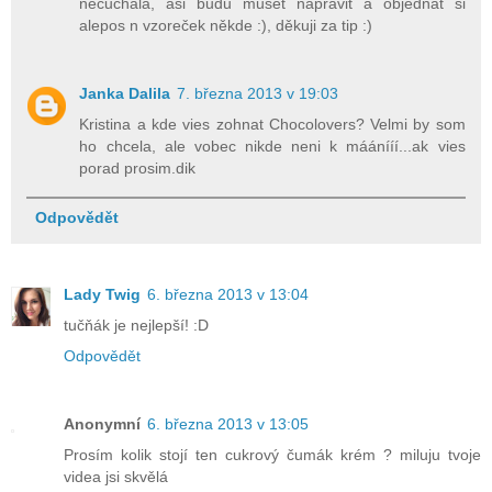
nečuchala, asi budu muset napravit a objednat si
alepos n vzoreček někde :), děkuji za tip :)
Janka Dalila
7. března 2013 v 19:03
Kristina a kde vies zohnat Chocolovers? Velmi by som
ho chcela, ale vobec nikde neni k máánííí...ak vies
porad prosim.dik
Odpovědět
Lady Twig
6. března 2013 v 13:04
tučňák je nejlepší! :D
Odpovědět
Anonymní
6. března 2013 v 13:05
Prosím kolik stojí ten cukrový čumák krém ? miluju tvoje
videa jsi skvělá