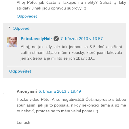
Ahoj Péťo, jak často si lakuješ na nehty? Stíháš ty laky
střídat? Jinak jsou opravdu suprový! :)
Odpovědět
Odpovědi
PetraLovelyHair
7. března 2013 v 13:57
Ahoj, no jak kdy, ale tak jednou za 3-5 dnů a střídat
zatím stíhám :D,ale mám i kousky, které jsem lakovala
jen 2x třeba a je mi líto se jich zbavit :D...
Odpovědět
Anonymní
6. března 2013 v 19:49
Hezké video Péťo. Ano, negativističtí Češi,naprosto s tebou
souhlasím, jak jsi to popsala, nikdy nekončící téma a už mě
to nebaví, protože se to mění velmi pomalu:).
Lenush