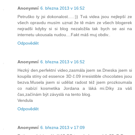
Anonymní
6. března 2013 v 16:52
Petruško ty jsi dokonalost.....:)) Tvá videa jsou nejlepší ze
všech opravdu musím uznat že tě mám ze všech blogerek
nejradši kdyby si si blog nezaložila tak bych se asi na
internetu ukousala nudou....Fakt máš muj obdiv..
Odpovědět
Anonymní
6. března 2013 v 16:52
Hezký den,perfektní video,zasmála jsem se.Dneska jsem si
koupila stíny od essence 3D č.09 irresistible chocolates jsou
bezva.Musela jsem si udělat radost též jsem prozkoumala
co nabízí kosmetika Jordana a láká mi.Díky za váš
čas,začínám být závyslá na tento blog.
Vendula
Odpovědět
Anonymní
6. března 2013 v 17:09