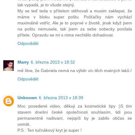
tak vypadá, je to všude stejný.
My se teď teda s přítelem stěhovali a musim zaklepat, že
máme v bloku super poštu. Pošťačky nám vychází
maximálně vstříc. Ale je to poprvé v životě, jinak když jsem
na poštu nemusela, tak jsem za sebe sobecky posílala
přítele. Opravdu se mi s nima nechtělo dohadovat.
Odpovědět
Marry
6. března 2013 v 18:32
mě štve, že Gabriela nemá na výběr víc těch matných laků:/
Odpovědět
Unknown
6. března 2013 v 18:39
Moc povedené video, děkuji za kosmetické tipy :)S tím
stavem dnešní české společnosti souhlasím, lidi jsou
permanentně naštvaní, nejspíš by je zabilo občas se
usmát..
P.S.: Ten tučnákový kryt je super !