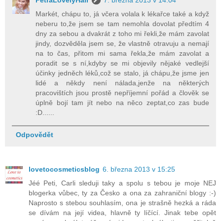
Markét, chápu to, já včera volala k lékařce také a když
neberu to,že jsem se tam nemohla dovolat předtím 4
dny za sebou a dvakrát z toho mi řekli,že mám zavolat
jindy, dozvěděla jsem se, že vlastně otravuju a nemají
na to čas, přitom mi sama řekla,že mám zavolat a
poradit se s ní,kdyby se mi objevily nějaké vedlejší
účinky jedněch léků,což se stalo, já chápu,že jsme jen
lidé a někdy není nálada,jenže na některých
pracovištích jsou prostě nepříjemní pořád a člověk se
úplně bojí tam jít nebo na něco zeptat,co zas bude
:D......
Odpovědět
lovetocosmeticsblog
6. března 2013 v 15:25
Jéé Peti, Carli sleduji taky a spolu s tebou je moje NEJ
blogerka vůbec, ty za Česko a ona za zahraniční blogy :-)
Naprosto s stebou souhlasím, ona je strašně hezká a ráda
se dívám na její videa, hlavně ty líčící. Jinak tebe opět