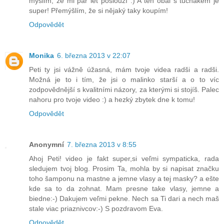
myslím, že mi pár let poslouží :) A ten obal s tučňákem je
super! Přemýšlím, že si nějaký taky koupím!
Odpovědět
Monika
6. března 2013 v 22:07
Peti ty jsi vážně úžasná, mám tvoje videa radši a radši.
Možná je to i tím, že jsi o malinko starší a o to víc
zodpovědnější s kvalitními názory, za kterými si stojíš. Palec
nahoru pro tvoje video :) a hezký zbytek dne k tomu!
Odpovědět
Anonymní
7. března 2013 v 8:55
Ahoj Peti! video je fakt super,si veľmi sympaticka, rada
sledujem tvoj blog. Prosim Ta, mohla by si napisat značku
toho šamponu na mastne a jemne vlasy a tej masky? a ešte
kde sa to da zohnat. Mam presne take vlasy, jemne a
biedne:-) Dakujem veľmi pekne. Nech sa Ti dari a nech maš
stale viac priaznivcov:-) S pozdravom Eva.
Odpovědět