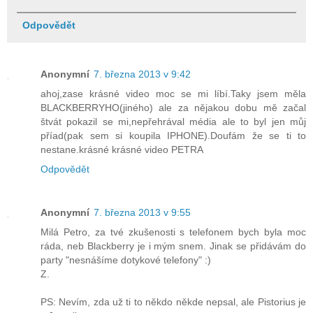
Odpovědět
Anonymní
7. března 2013 v 9:42
ahoj,zase krásné video moc se mi líbí.Taky jsem měla
BLACKBERRYHO(jiného) ale za nějakou dobu mě začal
štvát pokazil se mi,nepřehrával média ale to byl jen můj
příad(pak sem si koupila IPHONE).Doufám že se ti to
nestane.krásné krásné video PETRA
Odpovědět
Anonymní
7. března 2013 v 9:55
Milá Petro, za tvé zkušenosti s telefonem bych byla moc
ráda, neb Blackberry je i mým snem. Jinak se přidávám do
party "nesnášíme dotykové telefony" :)
Z.
PS: Nevím, zda už ti to někdo někde nepsal, ale Pistorius je