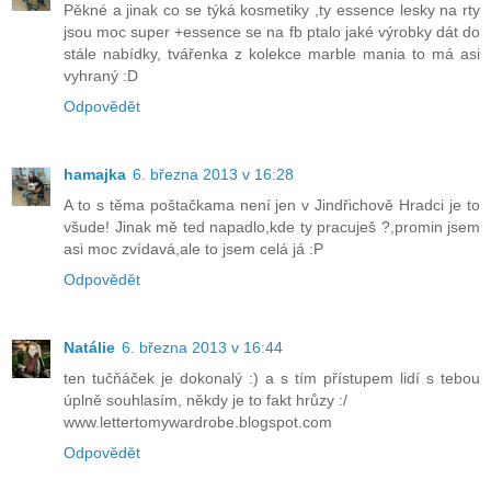
Pěkné a jinak co se týká kosmetiky ,ty essence lesky na rty
jsou moc super +essence se na fb ptalo jaké výrobky dát do
stále nabídky, tvářenka z kolekce marble mania to má asi
vyhraný :D
Odpovědět
hamajka
6. března 2013 v 16:28
A to s těma poštačkama není jen v Jindřichově Hradci je to
všude! Jinak mě ted napadlo,kde ty pracuješ ?,promin jsem
asi moc zvídavá,ale to jsem celá já :P
Odpovědět
Natálie
6. března 2013 v 16:44
ten tučňáček je dokonalý :) a s tím přístupem lidí s tebou
úplně souhlasím, někdy je to fakt hrůzy :/
www.lettertomywardrobe.blogspot.com
Odpovědět