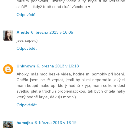
musím pochválet, úžasný video a ty brýle ti neuvěřitelně
sluší!! ... ikdyž tobě snad sluší všechno ♥
Odpovědět
Anette
6. března 2013 v 16:05
jses super:)
Odpovědět
Unknown
6. března 2013 v 16:18
Ahojky, máš moc hezké videa, hodně mi pomohly při líčení.
Chtěla jsem se tě zeptat, jestli by si mi neporadila jaký si
mám koupit make up, který hodně kryje, mám celkem dost
světlou plet a trochu i problematickou, tak bych chtěla naky
který hodně kryje, děkuju moc :-)
Odpovědět
hamajka
6. března 2013 v 16:19