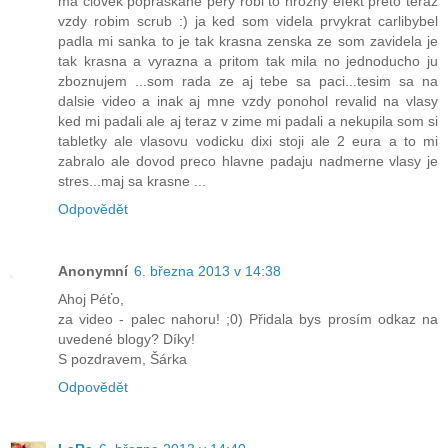
ma clovek popraskane pery robi to hrozny efekt preto teraz
vzdy robim scrub :) ja ked som videla prvykrat carlibybel
padla mi sanka to je tak krasna zenska ze som zavidela je
tak krasna a vyrazna a pritom tak mila no jednoducho ju
zboznujem ...som rada ze aj tebe sa paci...tesim sa na
dalsie video a inak aj mne vzdy ponohol revalid na vlasy
ked mi padali ale aj teraz v zime mi padali a nekupila som si
tabletky ale vlasovu vodicku dixi stoji ale 2 eura a to mi
zabralo ale dovod preco hlavne padaju nadmerne vlasy je
stres...maj sa krasne ...
Odpovědět
Anonymní
6. března 2013 v 14:38
Ahoj Péťo,
za video - palec nahoru! ;0) Přidala bys prosím odkaz na
uvedené blogy? Díky!
S pozdravem, Šárka
Odpovědět