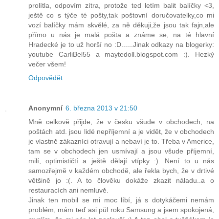
prolítla, odpovím zítra, protože ted letím balit balíčky <3,
ještě co s týče té pošty,tak poštovní doručovatelky,co mi
vozí balíčky mám skvělé, za ně děkuji,že jsou tak fajn,ale
přímo u nás je malá pošta a známe se, na té hlavní
Hradecké je to už horší no :D......Jinak odkazy na blogerky:
youtube CarliBel55 a maytedoll.blogspot.com :). Hezký
večer všem!
Odpovědět
Anonymní
6. března 2013 v 21:50
Mně celkově přijde, že v česku všude v obchodech, na
poštách atd. jsou lidé nepříjemní a je vidět, že v obchodech
je vlastně zákazníci otravují a nebaví je to. Třeba v Americe,
tam se v obchodech jen usmívají a jsou všude příjemní,
milí, optimističtí a ještě dělají vtípky :). Není to u nás
samozřejmě v každém obchodě, ale řekla bych, že v drtivé
většině jo :(. A to člověku dokáže zkazit náladu..a o
restauracích ani nemluvě.
Jinak ten mobil se mi moc líbí, já s dotykáčemi nemám
problém, mám teď asi půl roku Samsung a jsem spokojená,