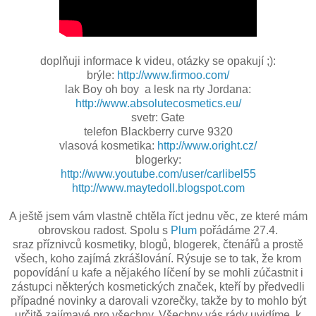
doplňuji informace k videu, otázky se opakují ;):
brýle:
http://www.firmoo.com/
lak Boy oh boy a lesk na rty Jordana:
http://www.absolutecosmetics.eu/
svetr: Gate
telefon Blackberry curve 9320
vlasová kosmetika:
http://www.oright.cz/
blogerky:
http://www.youtube.com/user/carlibel55
http://www.maytedoll.blogspot.com
A ještě jsem vám vlastně chtěla říct jednu věc, ze které mám
obrovskou radost. Spolu s
Plum
pořádáme 27.4.
sraz příznivců kosmetiky, blogů, blogerek, čtenářů a prostě
všech, koho zajímá zkrášlování. Rýsuje se to tak, že krom
popovídání u kafe a nějakého líčení by se mohli zúčastnit i
zástupci některých kosmetických značek, kteří by předvedli
případné novinky a darovali vzorečky, takže by to mohlo být
určitě zajímavé pro všechny. Všechny vás rády uvidíme, k