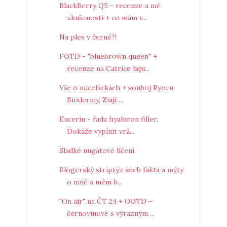
BlackBerry Q5 - recenze a mé
zkušenosti + co mám v...
Na ples v černé?!
FOTD - "bluebrown queen" +
recenze na Catrice liqu...
Vše o micelárkách + souboj Ryoru,
Biodermy, Ziaji ...
Eucerin - řada hyaluron filler.
Dokáže vyplnit vrá...
Sladké nugátové líčení
Blogerský striptýz aneb fakta a mýty
o mně a mém b...
"On air" na ČT 24 + OOTD -
černovínově s výrazným ...