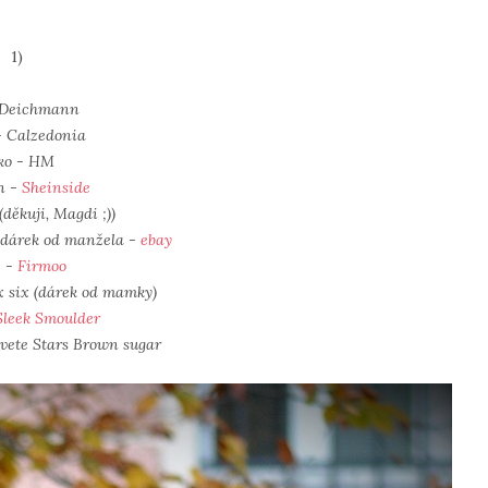
1)
- Deichmann
- Calzedonia
iko - HM
n -
Sheinside
(děkuji, Magdi ;))
 dárek od manžela -
ebay
e -
Firmoo
x six (dárek od mamky)
Sleek Smoulder
lvete Stars Brown sugar