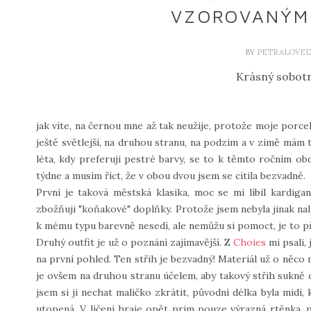
VZOROVANÝM 
BY
PETRALOVEL
Krásný sobotn
jak víte, na černou mne až tak neužije, protože moje porce
ještě světlejší, na druhou stranu, na podzim a v zimě mám t
léta, kdy preferuji pestré barvy, se to k těmto ročním ob
týdne a musím říct, že v obou dvou jsem se cítila bezvadně.
První je taková městská klasika, moc se mi líbil kardi
zbožňuji "koňakové" doplňky. Protože jsem nebyla jinak nal
k mému typu barevně nesedí, ale nemůžu si pomoct, je to pře
Druhý outfit je už o poznání zajímavější. Z
Choies
mi psali, 
na první pohled. Ten střih je bezvadný! Materiál už o něco 
je ovšem na druhou stranu účelem, aby takový střih sukně dr
jsem si ji nechat maličko zkrátit, původní délka byla midi, k
utopená. V líčení hraje opět prim pouze výrazná rtěnka, p