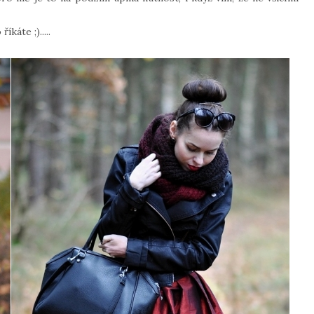
káte ;).....