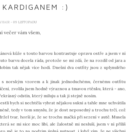
KARDIGANEM :)
YHAIR
- 09 LISTOPADU
í večer vám všem,
lánová kůže s touto barvou kontrastuje opravu ostře a jsem v ní
uto barvu docela ráda, protože se mi zdá, že na rozdíl od jara a
dobím tak nějak více hodí. Dnešní dva outfity jsou z uplynulého
gan s norským vzorem a k jinak jednoduchému, černému outfitu
íčení, zvolila jsem hodně výraznou a tmavou rtěnku, která - ano,
krásný odstín, který miluju a tak ji stejně nosím.
jestli bych si nechtěla vybrat nějakou sukni a tahle mne uchvátila
méně, tedy v tom smyslu, že je dost neposedný a trochu trčí, což
žel tvar, horší je, že se trochu mačká při sezení v autě. Musela
terá se mi sice moc líbí, ale žalostně mi nesluší, jsem v ní příliš
ro mě je to na podzim úplná nutnost, i když vím, že ne všichni