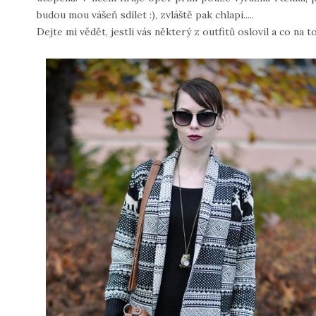
budou mou vášeň sdílet :), zvláště pak chlapi.....
Dejte mi vědět, jestli vás některý z outfitů oslovil a co na to ří