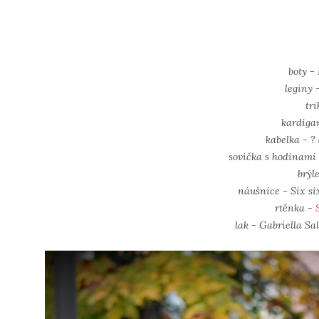
boty 
legíny 
tr
kardiga
kabelka - ? 
sovička s hodinami
brýl
náušnice - Six si
rtěnka -
lak - Gabriella Sa