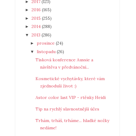
2017
(123)
►
2016
(165)
►
2015
(255)
►
2014
(288)
►
2013
(286)
▼
prosince
(24)
►
listopadu
(26)
▼
Tisková konference Aussie a
návštěva v předvánoční...
Kosmetické vychytávky, které vám
zjednoduší život :)
Astor color last VIP - rtěnky Heidi
Tip na rychlý slavnostnější účes
Trhám, trháš, trháme... hladké nožky
nedáme!