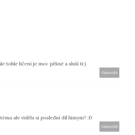
e tohle líčení je moc pěkné a sluší ti:)
Odpovědět
 téma ale viděla si poslední díl himym? :D
Odpovědět