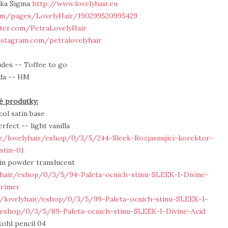
tika Sigma
http://www.lovelyhair.eu
om/pages/LovelyHair/190299520995429
tter.com/PetraLovelyHair
nstagram.com/petralovelyhair
udes -- Toffee to go
da -- HM
é produtky:
ol satin base
rfect -- light vanilla
cz/lovelyhair/eshop/0/3/5/244-Sleek-Rozjasnujici-korektor-
stin-01
in powder translucent
lyhair/eshop/0/3/5/94-Paleta-ocnich-stinu-SLEEK-I-Divine-
rimer
z/lovelyhair/eshop/0/3/5/99-Paleta-ocnich-stinu-SLEEK-I-
r/eshop/0/3/5/89-Paleta-ocnich-stinu-SLEEK-I-Divine-Acid
kohl pencil 04