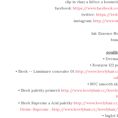
clip in vlasy a štětce a kosme
facebook:
https://www.facebook.c
twitter:
https://twi
instagram:
http://www.i
lak: Essence N
bun
použit
• Dermac
• Bourjois 123 pe
• Sleek -- Luminiare concealer 01
http://www.lovelyhair.
od
• NYC smooth sk
• Sleek paletky primerů
http://www.lovelyhair.cz/love
P
• Sleek Supreme a Acid paletky
http://www.lovelyhair.c
Divine-Supreme
,
http://www.lovelyhair.cz/lovelyhai
• Inglot 