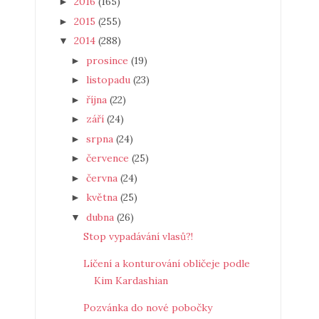
2016
(165)
►
2015
(255)
►
2014
(288)
▼
prosince
(19)
►
listopadu
(23)
►
října
(22)
►
září
(24)
►
srpna
(24)
►
července
(25)
►
června
(24)
►
května
(25)
►
dubna
(26)
▼
Stop vypadávání vlasů?!
Líčení a konturování obličeje podle
Kim Kardashian
Pozvánka do nové pobočky