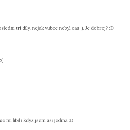
ledni tri dily, nejak vubec nebyl cas :). Je dobrej? :D
:(
se mi libil i kdyz jsem asi jedina :D