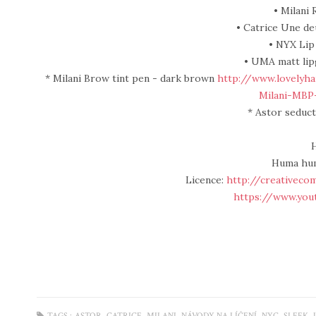
• Milani
• Catrice Une de
• NYX Lip 
• UMA matt lipg
* Milani Brow tint pen - dark brown
http://www.lovelyh
Milani-MBP
* Astor seduc
Huma hum
Licence:
http://creativeco
https://www.you
,
,
,
,
,
,
TAGS :
ASTOR
CATRICE
MILANI
NÁVODY NA LÍČENÍ
NYC
SLEEK