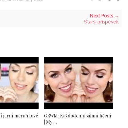
Next Posts →
Starší příspěvek
í jarní meruňkové
GRWM: Každodenní zimní líčení
| My ...