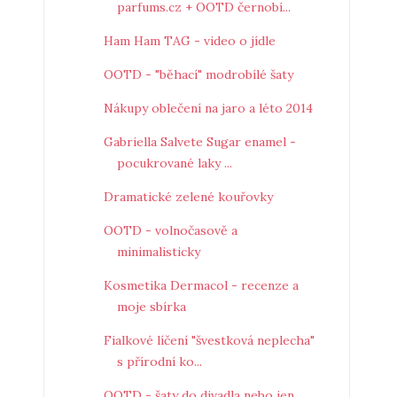
parfums.cz + OOTD černobí...
Ham Ham TAG - video o jídle
OOTD - "běhací" modrobílé šaty
Nákupy oblečení na jaro a léto 2014
Gabriella Salvete Sugar enamel -
pocukrované laky ...
Dramatické zelené kouřovky
OOTD - volnočasově a
minimalisticky
Kosmetika Dermacol - recenze a
moje sbírka
Fialkové líčení "švestková neplecha"
s přírodní ko...
OOTD - šaty do divadla nebo jen