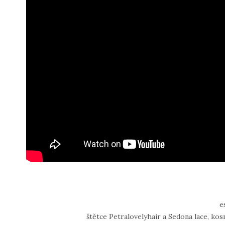
e
štětce Petralovelyhair a Sedona lace, kos