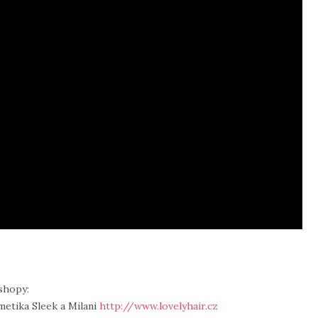
shopy:
metika Sleek a Milani
http://www.lovelyhair.cz