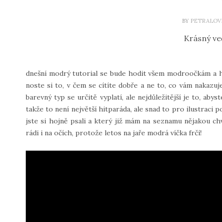
BY
PETRALOV
Krásný ve
dnešní modrý tutorial se bude hodit všem modroočkám a hn
noste si to, v čem se cítíte dobře a ne to, co vám nakazu
barevný typ se určitě vyplatí, ale nejdůležitější je to, abys
takže to není největší hitparáda, ale snad to pro ilustraci po
jste si hojně psali a který již mám na seznamu nějakou chví
rádi i na očích, protože letos na jaře modrá víčka frčí!