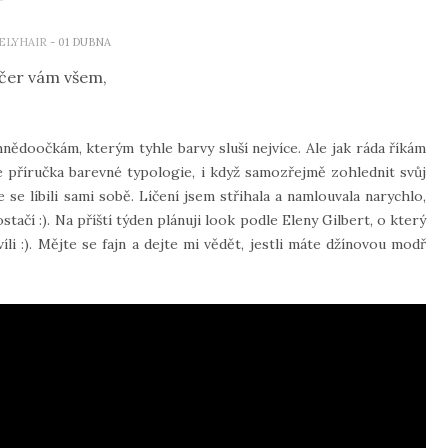
ELYHAIR
- 01 DUBNA
čer vám všem,
ědoočkám, kterým tyhle barvy sluší nejvíce. Ale jak ráda říkám
je příručka barevné typologie, i když samozřejmě zohlednit svůj
te se líbili sami sobě. Líčení jsem střihala a namlouvala narychlo,
stačí :). Na příští týden plánuji look podle Eleny Gilbert, o který
li :). Mějte se fajn a dejte mi vědět, jestli máte džínovou modř