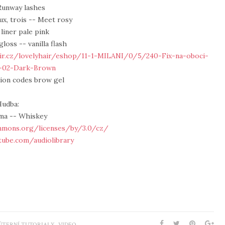
 Runway lashes
ux, trois -- Meet rosy
liner pale pink
loss -- vanilla flash
air.cz/lovelyhair/eshop/11-1-MILANI/0/5/240-Fix-na-oboci-
-02-Dark-Brown
tion codes brow gel
Hudba:
a -- Whiskey
mmons.org/licenses/by/3.0/cz/
tube.com/audiolibrary
,
ÚTERNÍ TUTORIALY
VIDEO