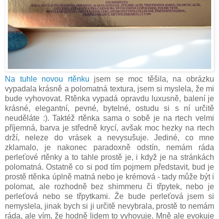
Na tuhle novou rtěnku
jsem se moc těšila, na obrázku
vypadala krásně a polomatná textura, jsem si myslela, že mi
bude vyhovovat. Rtěnka vypadá opravdu luxusně, balení je
krásné, elegantní, pevné, bytelné, ostudu si s ní určitě
neuděláte :). Taktéž rtěnka sama o sobě je na rtech velmi
příjemná, barva je středně krycí, avšak moc hezky na rtech
drží, neleze do vrásek a nevysušuje. Jediné, co mne
zklamalo, je nakonec paradoxně odstín, nemám ráda
perleťové rtěnky a to tahle prostě je, i když je na stránkách
polomatná. Ostatně co si pod tím pojmem představit, bud je
prostě rtěnka úplně matná nebo je krémová - tady může být i
polomat, ale rozhodně bez shimmeru či třpytek, nebo je
perleťová nebo se třpytkami. Že bude perleťová jsem si
nemyslela, jinak bych si ji určitě nevybrala, prostě to nemám
ráda, ale vím, že hodně lidem to vyhovuje. Mně ale evokuje