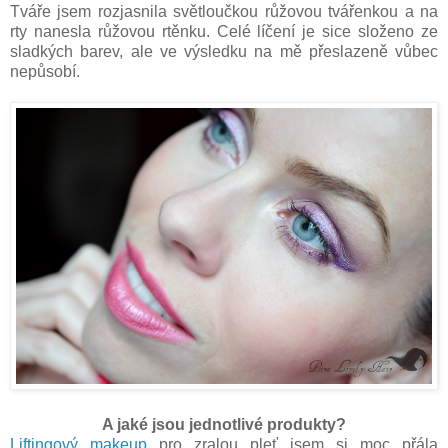
Tváře jsem rozjasnila světloučkou růžovou tvářenkou a na
rty nanesla růžovou rtěnku. Celé líčení je sice složeno ze
sladkých barev, ale ve výsledku na mě přeslazeně vůbec
nepůsobí.
A jaké jsou jednotlivé produkty?
Liftingový makeup
pro zralou pleť jsem si moc přála