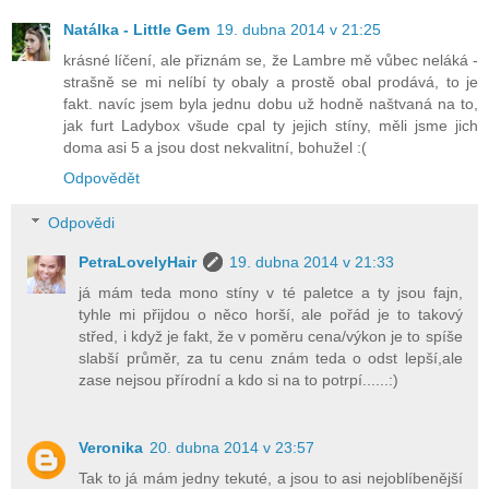
Natálka - Little Gem
19. dubna 2014 v 21:25
krásné líčení, ale přiznám se, že Lambre mě vůbec neláká -
strašně se mi nelíbí ty obaly a prostě obal prodává, to je
fakt. navíc jsem byla jednu dobu už hodně naštvaná na to,
jak furt Ladybox všude cpal ty jejich stíny, měli jsme jich
doma asi 5 a jsou dost nekvalitní, bohužel :(
Odpovědět
Odpovědi
PetraLovelyHair
19. dubna 2014 v 21:33
já mám teda mono stíny v té paletce a ty jsou fajn,
tyhle mi přijdou o něco horší, ale pořád je to takový
střed, i když je fakt, že v poměru cena/výkon je to spíše
slabší průměr, za tu cenu znám teda o odst lepší,ale
zase nejsou přírodní a kdo si na to potrpí......:)
Veronika
20. dubna 2014 v 23:57
Tak to já mám jedny tekuté, a jsou to asi nejoblíbenější