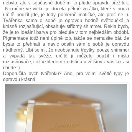
nebylo, ale v současné době mi to přijde opravdu přežitek.
Nicméně ve víčku je docela pěkné zrcátko, které v nouzi
určitě použít jde, je tedy poměrně maličké, ale proč ne :).
Tvářenka sama o sobě je opravdu hodně světloučká a
krásně rozjasňující, obsahuje stříbrný shimmer. Řekla bych,
že je to ideální barva pro bledule v tom nejbledším období.
Pigmentace totiž není úplně top, takže se nemusíte bát, že
byste to přehnali a navíc odstín sám o sobě je opravdu
nádherný. Líbí se mi, že neobsahuje třpytky, pouze shimmer
a vypadá tak svěže, určitě ji můžete použít i místo
rozjasňovače, což vzhledem k odstínu u většiny z vás tak asi
i bude :).
Doporučila bych tvářenku? Ano, pro velmi světlé typy je
opravdu krásná.