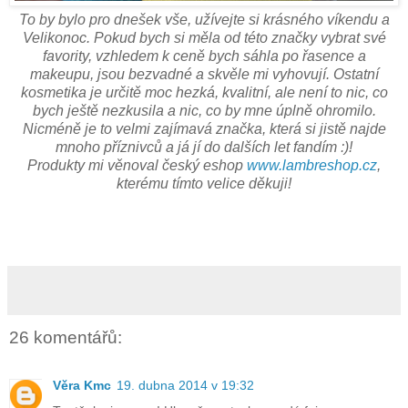
To by bylo pro dnešek vše, užívejte si krásného víkendu a
Velikonoc. Pokud bych si měla od této značky vybrat své
favority, vzhledem k ceně bych sáhla po řasence a
makeupu, jsou bezvadné a skvěle mi vyhovují. Ostatní
kosmetika je určitě moc hezká, kvalitní, ale není to nic, co
bych ještě nezkusila a nic, co by mne úplně ohromilo.
Nicméně je to velmi zajímavá značka, která si jistě najde
mnoho příznivců a já jí do dalších let fandím :)!
Produkty mi věnoval český eshop
www.lambreshop.cz
,
kterému tímto velice děkuji!
26 komentářů:
Věra Kmc
19. dubna 2014 v 19:32