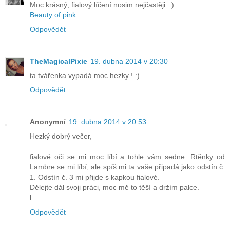
Moc krásný, fialový líčení nosim nejčastěji. :)
Beauty of pink
Odpovědět
TheMagicalPixie
19. dubna 2014 v 20:30
ta tvářenka vypadá moc hezky ! :)
Odpovědět
Anonymní
19. dubna 2014 v 20:53
Hezký dobrý večer,
fialové oči se mi moc líbí a tohle vám sedne. Rtěnky od
Lambre se mi líbí, ale spíš mi ta vaše připadá jako odstín č.
1. Odstín č. 3 mi přijde s kapkou fialové.
Dělejte dál svoji práci, moc mě to těší a držím palce.
l.
Odpovědět