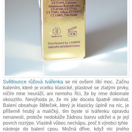
Světlounce růžová tvářenka
se mi ovšem líbí moc. Začnu
balením, které je vcelku klasické, plastové se zlatými prvky,
ničím mne neuráží, ani nemohu říci, že by mne dokonale
okouzlilo. Nevýhoda je, že mi jde docela špatně otevírat.
Balení obsahuje štěteček, který je klasicky úplně na nic, je
příšerně hrubý a maličký, tím byste si tvářenku opravdu
nenanesli, protože nedokáže žádnou barvu udržet a je její
povrch rozrýpe. Vlastně vůbec nechápu, proč ti výrobci tyhle
nástroje do balení cpou. Možná dříve, když nic jiného