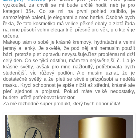
vyzkoušet, za chvíli se mi bude určitě hodit, neb je pro
kategorii 35+. Co se mi na první pohled zalíbilo, je
samozřejmě balení, je elegantní a moc hezké. Osobně bych
řekla, že tato kosmetika má velice pěkné obaly a zlatá řada
na mne působí velmi elegantně, přesně pro věk, pro který je
určena.
Makeup sám o sobě je krásně krémový, hydratační a velmi
jemný a lehký. Je skvělé, že pod něj ani nemusím použít
bázi, protože pleť opravdu nevysušuje.Bez problémů mi drží
celý den. Co se týká odstínu, mám ten nejsvětlejší, č. 1 a je
krásně světlý, avšak pro mne nažloutlý, potřebovala bych
studenější, víc růžový podtón. Ale musím uznat, že je
dostatečně světlý a že pleti se skvěle přizpůsobí a nedělá
masku. Krycí schopnost je spíše nižší až střední, krásně ale
pleť sjednotí a projasní. Pokud máte velké nedostatky,
budete určitě potřebovat korektor.
Za mě rozhodně super produkt, který bych doporučila!