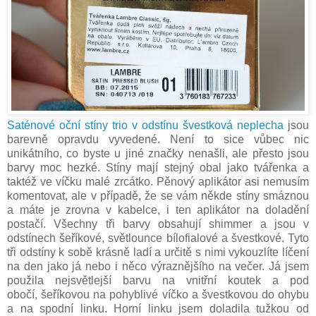
Saténové oční stíny trio v odstínu švestková neplecha
jsou
barevně opravdu vyvedené. Není to sice vůbec nic
unikátního, co byste u jiné značky nenašli, ale přesto jsou
barvy moc hezké. Stíny mají stejný obal jako tvářenka a
taktéž ve víčku malé zrcátko. Pěnový aplikátor asi nemusím
komentovat, ale v případě, že se vám někde stíny smáznou
a máte je zrovna v kabelce, i ten aplikátor na doladění
postačí. Všechny tři barvy obsahují shimmer a jsou v
odstínech šeříkové, světlounce bílofialové a švestkové. Tyto
tři odstíny k sobě krásně ladí a určitě s nimi vykouzlíte líčení
na den jako já nebo i něco výraznějšího na večer. Já jsem
použila nejsvětlejší barvu na vnitřní koutek a pod
obočí, šeříkovou na pohyblivé víčko a švestkovou do ohybu
a na spodní linku. Horní linku jsem doladila tužkou od