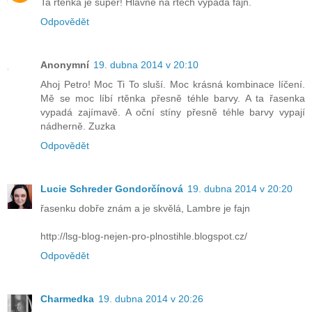
Ta rtěnka je super! Hlavně na rtech vypadá fajn.
Odpovědět
Anonymní
19. dubna 2014 v 20:10
Ahoj Petro! Moc Ti To sluší. Moc krásná kombinace líčení.
Mě se moc líbí rtěnka přesně téhle barvy. A ta řasenka
vypadá zajímavě. A oční stíny přesně téhle barvy vypají
nádherně. Zuzka
Odpovědět
Lucie Schreder Gondorčínová
19. dubna 2014 v 20:20
řasenku dobře znám a je skvělá, Lambre je fajn
http://lsg-blog-nejen-pro-plnostihle.blogspot.cz/
Odpovědět
Charmedka
19. dubna 2014 v 20:26