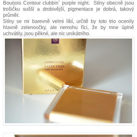
Bourjois Contour clubbin´ purple night. Stíny obecně jsou
trošičku sušší a drobivější, pigmentace je dobrá, takový
průměr.
Stíny se mi barevně velmi líbí, určitě by toto trio ocenily
hlavně zelenoočky, ale nemohu říci, že by mne úplně
uchvátily, jsou pěkné, ale nic unikátního.