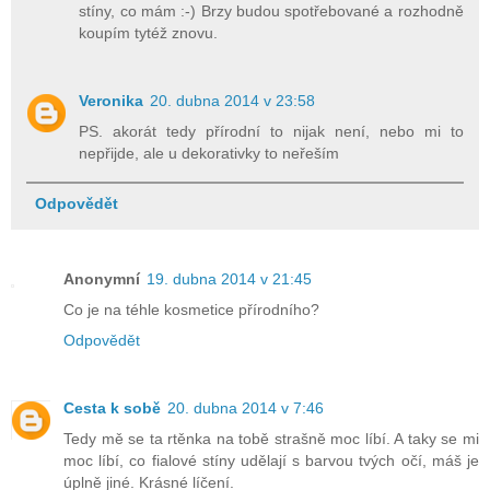
stíny, co mám :-) Brzy budou spotřebované a rozhodně
koupím tytéž znovu.
Veronika
20. dubna 2014 v 23:58
PS. akorát tedy přírodní to nijak není, nebo mi to
nepřijde, ale u dekorativky to neřeším
Odpovědět
Anonymní
19. dubna 2014 v 21:45
Co je na téhle kosmetice přírodního?
Odpovědět
Cesta k sobě
20. dubna 2014 v 7:46
Tedy mě se ta rtěnka na tobě strašně moc líbí. A taky se mi
moc líbí, co fialové stíny udělají s barvou tvých očí, máš je
úplně jiné. Krásné líčení.