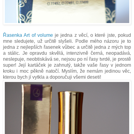
Řasenka Art of volume
je jedna z věcí, o které jste, pokud
mne sledujete, už určitě slyšeli. Podle mého názoru je to
jedna z nejlepších řasenek vůbec a určitě jedna z mých top
a stálic. Je opravdu skvělá, intenzivně černá, neopadává,
neslepuje, neobtiskává se, nejsou po ní řasy tvrdé, je prostě
super! Její kartáček je zahnutý, takže vaše řasy v jednom
kroku i moc pěkně natočí. Myslím, že nemám jedinou věc,
kterou bych jí vytkla a doporučuji všemi deseti!