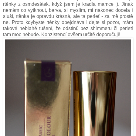
rtěnky z osmdesátek, když jsem je kradla mamce :). Jinak
nemám co vytknout, barva, si myslím, mi nakonec docela i
sluší, rtěnka je opravdu krásná, ale ta perleť - za mě prostě
ne. Proto kdybyste rtěnky obejdnávali dejte si pozor, mám
takové neblahé tušení, že odstínů bez shimmeru či perleti
tam moc nebude. Konzistencí ovšem určitě doporučuji!