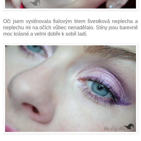
Oči jsem vystínovala fialovým triem švestková neplecha a
neplechu mi na očích vůbec nenadělalo. Stíny jsou barevně
moc krásné a velmi dobře k sobě ladí.