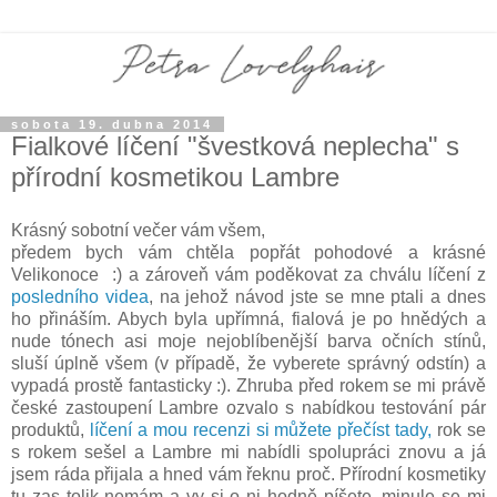
sobota 19. dubna 2014
Fialkové líčení "švestková neplecha" s
přírodní kosmetikou Lambre
Krásný sobotní večer vám všem,
předem bych vám chtěla popřát pohodové a krásné
Velikonoce :) a zároveň vám poděkovat za chválu líčení z
posledního videa
, na jehož návod jste se mne ptali a dnes
ho přináším. Abych byla upřímná, fialová je po hnědých a
nude tónech asi moje nejoblíbenější barva očních stínů,
sluší úplně všem (v případě, že vyberete správný odstín) a
vypadá prostě fantasticky :). Zhruba před rokem se mi právě
české zastoupení Lambre ozvalo s nabídkou testování pár
produktů,
líčení a mou recenzi si můžete přečíst tady,
rok se
s rokem sešel a Lambre mi nabídli spolupráci znovu a já
jsem ráda přijala a hned vám řeknu proč. Přírodní kosmetiky
tu zas tolik nemám a vy si o ni hodně píšete, minule se mi