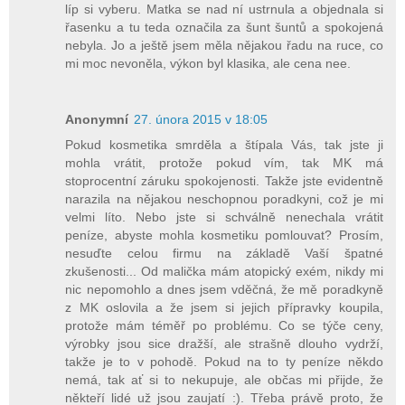
líp si vyberu. Matka se nad ní ustrnula a objednala si
řasenku a tu teda označila za šunt šuntů a spokojená
nebyla. Jo a ještě jsem měla nějakou řadu na ruce, co
mi moc nevoněla, výkon byl klasika, ale cena nee.
Anonymní
27. února 2015 v 18:05
Pokud kosmetika smrděla a štípala Vás, tak jste ji
mohla vrátit, protože pokud vím, tak MK má
stoprocentní záruku spokojenosti. Takže jste evidentně
narazila na nějakou neschopnou poradkyni, což je mi
velmi líto. Nebo jste si schválně nenechala vrátit
peníze, abyste mohla kosmetiku pomlouvat? Prosím,
nesuďte celou firmu na základě Vaší špatné
zkušenosti... Od malička mám atopický exém, nikdy mi
nic nepomohlo a dnes jsem vděčná, že mě poradkyně
z MK oslovila a že jsem si jejich přípravky koupila,
protože mám téměř po problému. Co se týče ceny,
výrobky jsou sice dražší, ale strašně dlouho vydrží,
takže je to v pohodě. Pokud na to ty peníze někdo
nemá, tak ať si to nekupuje, ale občas mi přijde, že
někteří lidé už jsou zaujatí :). Třeba právě proto, že