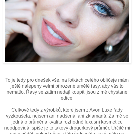
To je tedy pro dnešek vše, na fotkách celého obličeje mám
ještě nalepeny velmi přirozené umělé řasy, aby vás to
nemátlo. Řasy se zatím nedají koupit, jsou z mé chystané
edice.
Celkově tedy z výrobků, které jsem z Avon Luxe řady
vyzkoušela, nejsem ani nadšená, ani zklamaná. Za mě se
jedná o průměr a kvalita rozhodně luxusní kosmetice
neodpovídá, spíše je to takový drogerkový průměr. Určitě mi
dejte vědět, pokud něco z této řady máte, jaký máte na