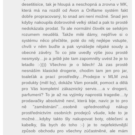
desetitisíce, tak je hloupá a neschopná a zrovna v MK,
která má na rozdíl od Avon a Oriflame systém fakt
dobře propracovaný, to snad ani není možné. Snad jen
kdyby nakoupila dobrovolně velký sklad a pak to prostě
nedokázala prodat. To ale normální člověk se selským
rozumem neudělá. Takže milé dámy, nejdříve si o
systému něco přečtěte, poté do něj nejlépe vstupte,
chvíli v něm buďte a pak vynášejte nějaké soudy a
obecné závěry. To co jste uvedly výše jsou prostě
nesmysly....jo a ještě jste tam zapomněly uvést že je to
letadlo :-)))) Všechno je o lidech! Já zas prostě
nesnáším klasické drogerie, chodím tam jen pro jar,
toaleťák a prací prostředky....Prodejce v MLM zná
produkty (měl by), dokáže Vám poradit, pomoct a dělá
pro Vás kompletní zákaznický servis.....a v drogerii,
parfumerii? To je až na vyjímky naprostá tragedie....ty
prodavačky absolutně neví, která bije, navíc je to pro
ně "zaměstnání"....osobně upřednostňuji nákup
prostřednictvím osobních prodejců všude, kde to je
možné....kdyby takto šly nakupovat boty, oblečení a
kabelky, šla bych do toho :-) je to nejefektivnější
způsob obchodu pro všechny zúčastněné, ale mám