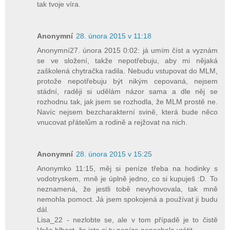
tak tvoje víra.
Anonymní
28. února 2015 v 11:18
Anonymní27. února 2015 0:02: já umím číst a vyznám
se ve složení, takže nepotřebuju, aby mi nějaká
zaškolená chytračka radila. Nebudu vstupovat do MLM,
protože nepotřebuju být nikým cepovaná, nejsem
stádní, raději si udělám názor sama a dle něj se
rozhodnu tak, jak jsem se rozhodla, že MLM prostě ne.
Navíc nejsem bezcharakterní svině, která bude něco
vnucovat přátelům a rodině a rejžovat na nich.
Anonymní
28. února 2015 v 15:25
Anonymko 11:15, měj si peníze třeba na hodinky s
vodotryskem, mně je úplně jedno, co si kupuješ :D. To
neznamená, že jestli tobě nevyhovovala, tak mně
nemohla pomoct. Já jsem spokojená a používat ji budu
dál.
Lisa_22 - nezlobte se, ale v tom případě je to čistě