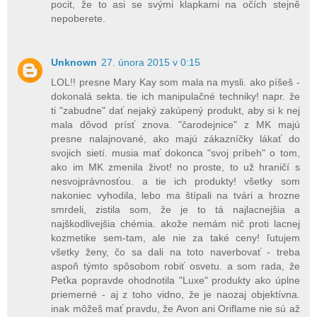
pocit, že to asi se svými klapkami na očích stejně
nepoberete.
Unknown
27. února 2015 v 0:15
LOL!! presne Mary Kay som mala na mysli. ako píšeš -
dokonalá sekta. tie ich manipulačné techniky! napr. že
ti "zabudne" dať nejaký zakúpený produkt, aby si k nej
mala dôvod prísť znova. "čarodejnice" z MK majú
presne nalajnované, ako majú zákazníčky lákať do
svojich sietí. musia mať dokonca "svoj príbeh" o tom,
ako im MK zmenila život! no proste, to už hraničí s
nesvojprávnosťou. a tie ich produkty! všetky som
nakoniec vyhodila, lebo ma štípali na tvári a hrozne
smrdeli, zistila som, že je to tá najlacnejšia a
najškodlivejšia chémia. akože nemám nič proti lacnej
kozmetike sem-tam, ale nie za také ceny! ľutujem
všetky ženy, čo sa dali na toto naverbovať - treba
aspoň týmto spôsobom robiť osvetu. a som rada, že
Peťka popravde ohodnotila "Luxe" produkty ako úplne
priemerné - aj z toho vidno, že je naozaj objektívna.
inak môžeš mať pravdu, že Avon ani Oriflame nie sú až