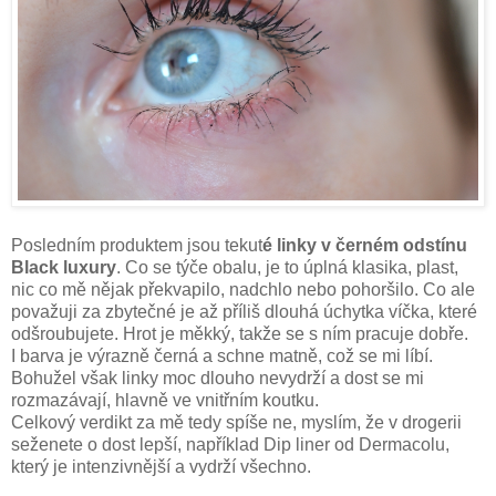
Posledním produktem jsou tekut
é linky v černém odstínu
Black luxury
. Co se týče obalu, je to úplná klasika, plast,
nic co mě nějak překvapilo, nadchlo nebo pohoršilo. Co ale
považuji za zbytečné je až příliš dlouhá úchytka víčka, které
odšroubujete. Hrot je měkký, takže se s ním pracuje dobře.
I barva je výrazně černá a schne matně, což se mi líbí.
Bohužel však linky moc dlouho nevydrží a dost se mi
rozmazávají, hlavně ve vnitřním koutku.
Celkový verdikt za mě tedy spíše ne, myslím, že v drogerii
seženete o dost lepší, například Dip liner od Dermacolu,
který je intenzivnější a vydrží všechno.