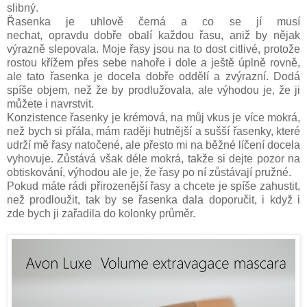
slibný.
Řasenka je uhlově černá a co se jí musí
nechat, opravdu dobře obalí každou řasu, aniž by nějak
výrazně slepovala. Moje řasy jsou na to dost citlivé, protože
rostou křížem přes sebe nahoře i dole a ještě úplně rovně,
ale tato řasenka je docela dobře oddělí a zvýrazní. Dodá
spíše objem, než že by prodlužovala, ale výhodou je, že ji
můžete i navrstvit.
Konzistence řasenky je krémová, na můj vkus je více mokrá,
než bych si přála, mám raději hutnější a sušší řasenky, které
udrží mě řasy natočené, ale přesto mi na běžné líčení docela
vyhovuje. Zůstává však déle mokrá, takže si dejte pozor na
obtiskování, výhodou ale je, že řasy po ní zůstávají pružné.
Pokud máte rádi přirozenější řasy a chcete je spíše zahustit,
než prodloužit, tak by se řasenka dala doporučit, i když i
zde bych ji zařadila do kolonky průměr.