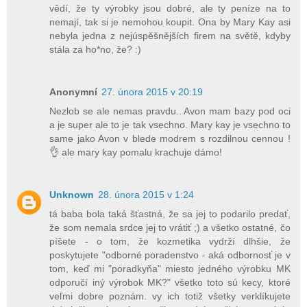
vědí, že ty výrobky jsou dobré, ale ty peníze na to
nemají, tak si je nemohou koupit. Ona by Mary Kay asi
nebyla jedna z nejúspěšnějších firem na světě, kdyby
stála za ho*no, že? :)
Anonymní
27. února 2015 v 20:19
Nezlob se ale nemas pravdu.. Avon mam bazy pod oci
a je super ale to je tak vsechno. Mary kay je vsechno to
same jako Avon v blede modrem s rozdilnou cennou !
👌 ale mary kay pomalu krachuje dámo!
Unknown
28. února 2015 v 1:24
tá baba bola taká šťastná, že sa jej to podarilo predať,
že som nemala srdce jej to vrátiť ;) a všetko ostatné, čo
píšete - o tom, že kozmetika vydrží dlhšie, že
poskytujete "odborné poradenstvo - aká odbornosť je v
tom, keď mi "poradkyňa" miesto jedného výrobku MK
odporučí iný výrobok MK?" všetko toto sú kecy, ktoré
veľmi dobre poznám. vy ich totiž všetky verklíkujete