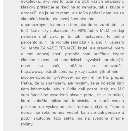
dokolečka, ako vás to učia na tých vašich seansách.
klasický príklad je aj "keď na to nemáte, tak si kúpte v
drogérii". no ja na to mám, ale toľko peňazí dám len za
skutočnú kvalitu, nie lacný šunt ako toto.
a samozrejme, klamete o tom, ako dobre zarábate - je
totiž štatisticky dokázané, že 99% ľudí v MLM predaji
nemôže mať zisk. je to tak nastavené. to jedno
percento sú tí na vrchole rebríčka - a áno, tí uspešní
SÚ. lenže ZA VAŠE PENIAZE. kruté, ale pravdivé. viem
o tom naozaj dosť, pretože som prečítala kopec
článkov hlavne od amerických bývalých predajkýň.
nech sa páči, môžete sa presvedčiť:
http://www.pinktruth.com/mary-kay-facts/myth-of-mlm-
income-opportunity-99-lose-money-in-mlm/ PS: prepáč
Peťka, že tu spamujem, ale myslím, že je dôležité šíriť
tieto informácie, aby si ľudia dali pozor. inak, na MK
som špeciálne vysadená hlavne preto, že je to sekta,
ktorú založila militantná feministka a ktorá svojou
politikou ide vyslovene proti rodinám, štýlom, "klamte
doma manžela, nemusí vedieť, kam ste dali peniaze a
pod." skutočne, táto sekta má na svedomí mnohé
rodiny.