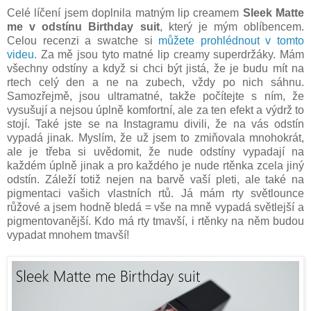
Celé líčení jsem doplnila matným lip creamem
Sleek Matte
me v odstínu Birthday suit
, který je mým oblíbencem.
Celou recenzi a swatche si
můžete prohlédnout v tomto
videu
. Za mě jsou tyto matné lip creamy superdržáky. Mám
všechny odstíny a když si chci být jistá, že je budu mít na
rtech celý den a ne na zubech, vždy po nich sáhnu.
Samozřejmě, jsou ultramatné, takže počítejte s ním, že
vysušují a nejsou úplně komfortní, ale za ten efekt a výdrž to
stojí. Také jste se na Instagramu divili, že na vás odstín
vypadá jinak. Myslím, že už jsem to zmiňovala mnohokrát,
ale je třeba si uvědomit, že nude odstíny vypadají na
každém úplně jinak a pro každého je nude rtěnka zcela jiný
odstín. Záleží totiž nejen na barvě vaší pleti, ale také na
pigmentaci vašich vlastních rtů. Já mám rty světlounce
růžové a jsem hodně bledá = vše na mně vypadá světlejší a
pigmentovanější. Kdo má rty tmavší, i rtěnky na něm budou
vypadat mnohem tmavší!