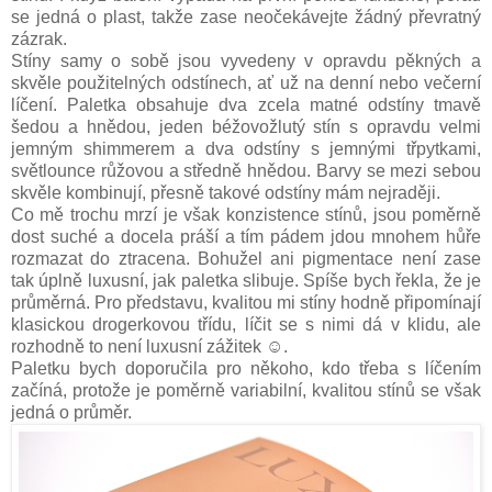
se jedná o plast, takže zase neočekávejte žádný převratný
zázrak.
Stíny samy o sobě jsou vyvedeny v opravdu pěkných a
skvěle použitelných odstínech, ať už na denní nebo večerní
líčení. Paletka obsahuje dva zcela matné odstíny tmavě
šedou a hnědou, jeden béžovožlutý stín s opravdu velmi
jemným shimmerem a dva odstíny s jemnými třpytkami,
světlounce růžovou a středně hnědou. Barvy se mezi sebou
skvěle kombinují, přesně takové odstíny mám nejraději.
Co mě trochu mrzí je však konzistence stínů, jsou poměrně
dost suché a docela práší a tím pádem jdou mnohem hůře
rozmazat do ztracena. Bohužel ani pigmentace není zase
tak úplně luxusní, jak paletka slibuje. Spíše bych řekla, že je
průměrná. Pro představu, kvalitou mi stíny hodně připomínají
klasickou drogerkovou třídu, líčit se s nimi dá v klidu, ale
rozhodně to není luxusní zážitek ☺.
Paletku bych doporučila pro někoho, kdo třeba s líčením
začíná, protože je poměrně variabilní, kvalitou stínů se však
jedná o průměr.