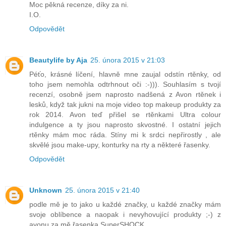
Moc pěkná recenze, díky za ni.
I.O.
Odpovědět
Beautylife by Aja
25. února 2015 v 21:03
Péťo, krásné líčení, hlavně mne zaujal odstín rtěnky, od
toho jsem nemohla odtrhnout oči :-))). Souhlasím s tvojí
recenzí, osobně jsem naprosto nadšená z Avon rtěnek i
lesků, když tak jukni na moje video top makeup produkty za
rok 2014. Avon teď přišel se rtěnkami Ultra colour
indulgence a ty jsou naprosto skvostné. I ostatní jejich
rtěnky mám moc ráda. Stíny mi k srdci nepřirostly , ale
skvělé jsou make-upy, konturky na rty a některé řasenky.
Odpovědět
Unknown
25. února 2015 v 21:40
podle mě je to jako u každé značky, u každé značky mám
svoje oblíbence a naopak i nevyhovující produkty ;-) z
avonu za mě řasenka SuperSHOCK