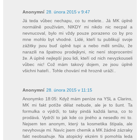
Anonymní
28. února 2015 v 9:47
Já teda vůbec nechapu, co tu melete.. Já MK úplně
normálně používám, NIKDY mi nikdo nic necpal a
nevnucoval, bylo mi vždy pouze porazeno co by pro
mne mohlo byt vhodné. Lidé, kteří tu publikují svoje
zážitky jsou buď úplně tupi a nebo měli smůlu, že
narazili na špatnou prodejkyni, nic není stoprocentní
že. A úplně nejlepší jsou lidi, kteří od nich nevyzkouseli
vůbec nic! Což mám takový dojem, ze jsou úplně
všichni hateři.. Tohle chování mě hrozně uráží..
Anonymní
28. února 2015 v 11:15
Anonymko 18:05: Když mám peníze na YSL a Clarins,
MK mi fakt potíže dělat nebude, ale je to šunt. Ta
formulka o výdrži, to taky pindá každá lama, co to
prodává. Vydrží to jak kde co jiného a nesedlo mi to.
Nejsem ten anonym, který ta kosmetika štípala, ale
nevyhovuje mi. Navíc jsem chemik a MK žádné zázraky
fakt neobsahuje. Na atopický ekzém ti pomohla leda