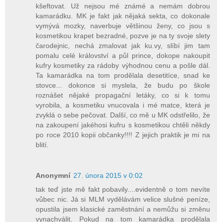
kšeftovat. Už nejsou mé známé a nemám dobrou
kamarádku. MK je fakt jak nějaká sekta, co dokonale
vymývá mozky, naverbuje většinou ženy, co jsou s
kosmetikou krapet bezradné, pozve je na ty svoje slety
čarodejnic, nechá zmalovat jak ku.vy, slíbí jim tam
pomalu celé království a půl prince, dokope nakoupit
kufry kosmetiky za rádoby výhodnou cenu a pošle dál.
Ta kamarádka na tom prodělala desetitíce, snad ke
stovce... dokonce si myslela, že budu po škole
roznášet nějaké propagační letáky, co si k tomu
vyrobila, a kosmetiku vnucovala i mé matce, která je
zvyklá o sebe pečovat. Další, co mě u MK odstřelilo, že
na zakoupení jakéhosi kufru s kosmetikou chtěli někdy
po roce 2010 kopii občanky!!!! Z jejich praktik je mi na
blití.
Anonymní
27. února 2015 v 0:02
tak teď jste mě fakt pobavily....evidentně o tom nevíte
vůbec nic. Já si MLM vydělávám velice slušné peníze,
opustila jsem klasické zaměstnání a nemůžu si změnu
vynachválit. Pokud na tom kamarádka prodělala