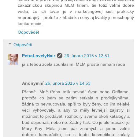
zákazníckou skupinou MLM firiem. tie totiž veľmi dobre
vedia, že ich tovar je v marketingovej sieti prakticky
nepredajný - pretože z hľadiska ceny aj kvality je neschopný
konkurencie.
Odpovědět
Odpovědi
PetraLovelyHair
26. února 2015 v 12:51
já s tebou zcela souhlasím, MLM prostě nemám ráda
Anonymní
26. února 2015 v 14:53
Přesně. Mně třeba tolik nevadí Avon nebo Oriflame,
protože co jsem se zatím setkala s prodejkyněma,
žádná to nevnucovala, spíš to byly ženy, co jim nějaké
věci vyhovovaly, a aby to měly levnější zajistily si
možnost to prodávat, rozhodily svému okolí katalogy a
buď objednáš, nebo ne. Žádný tlak. Co je ale masakr je
Mary Kay. Měla jsem pár známých a jednu velmi
dobrou kamarádku, co s touto kosmetikou začaly