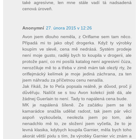
také agresívne, len mne stále vadí tá nadsadená
cenová úroveň.
Anonymní
27. února 2015 v 12:26
Avon jsem dlouho neměla, z Oriflame sem tam něco.
Připadá mi to jako obyč drogerka. Když ty výrobky
koupím ve slevě, cena mě nedrásá. Systém prodeje
není moje gusto, raději bych to koupila v drogerii, ale
protože paní, co mi posílá katalog není agresivní čúza,
nerozčiluje mě to a třeba v zimě mám tak olezlý rty, že
oriflejmácký kelímek je moje jediná záchrana, za ten
jsem náhradu za příčetnou cenu nenašla.
Jak říkáš, že to Peťa popsala reálně, je důvod, proč jí
důvěřuju. Nalíčit se s tou Avon kolekcí jistě dá, ale
žádnej Guerlain to není. Tady to napálená cena bude.
MK je napálená šíleně. Ze začátku jsem se té
kamarádce snažila udělat radost, tak jsem pár věcí
aspoň vyzkoušela, neolezla jsem po tom, ale
nenadchlo mě to, ze složení jsem vyčetla, že to je
levná klasika, kdybych koupila Garnier, měla bych toho
akorát větší pixlu s tím, že výrobky Garnier víc znám a