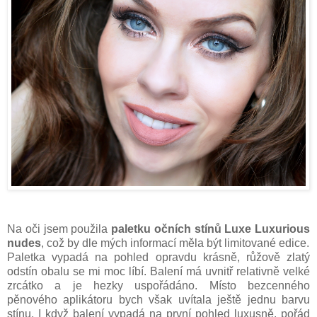
Na oči jsem použila
paletku očních stínů Luxe Luxurious
nudes
, což by dle mých informací měla být limitované edice.
Paletka vypadá na pohled opravdu krásně, růžově zlatý
odstín obalu se mi moc líbí. Balení má uvnitř relativně velké
zrcátko a je hezky uspořádáno. Místo bezcenného
pěnového aplikátoru bych však uvítala ještě jednu barvu
stínu. I když balení vypadá na první pohled luxusně, pořád