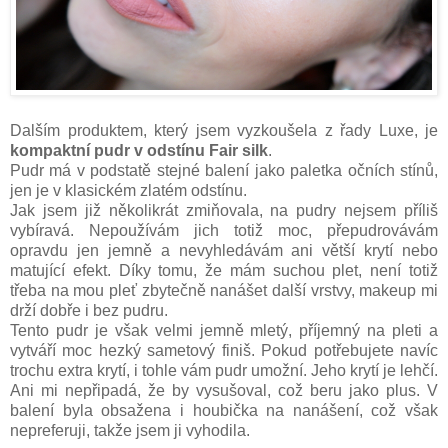
Dalším produktem, který jsem vyzkoušela z řady Luxe, je
kompaktní pudr v odstínu Fair silk
.
Pudr má v podstatě stejné balení jako paletka očních stínů,
jen je v klasickém zlatém odstínu.
Jak jsem již několikrát zmiňovala, na pudry nejsem příliš
vybíravá. Nepoužívám jich totiž moc, přepudrovávám
opravdu jen jemně a nevyhledávám ani větší krytí nebo
matující efekt. Díky tomu, že mám suchou plet, není totiž
třeba na mou pleť zbytečně nanášet další vrstvy, makeup mi
drží dobře i bez pudru.
Tento pudr je však velmi jemně mletý, příjemný na pleti a
vytváří moc hezký sametový finiš. Pokud potřebujete navíc
trochu extra krytí, i tohle vám pudr umožní. Jeho krytí je lehčí.
Ani mi nepřipadá, že by vysušoval, což beru jako plus. V
balení byla obsažena i houbička na nanášení, což však
nepreferuji, takže jsem ji vyhodila.