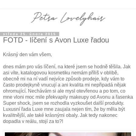
středa 25. února 2015
FOTD - líčení s Avon Luxe řadou
Krásný den vám všem,
dnes mám pro vás líčení, na které jsem se hodně těšila. Jak
asi víte, katalogovou kosmetiku nemám příliš v oblibě,
obecně mi na ní vadí nejvíce způsob prodeje, kdy vám to
často prodejkyně vnucují a ani kvalita mi nepřipadá nějak
ohromující. Nechávám si ale mysl otevřenou a po tom, co
mne vloni moc mile překvapily makeupy od Avonu a řasenka
Super shock, jsem se rozhodla vyzkoušet další produkty.
Luxusní řada Luxe mne zaujala nejen tím, že by měla být
kvalitnější, ale také krásnými obaly. Jak tedy nakonec
dopadla v reálu, stojí za to?!