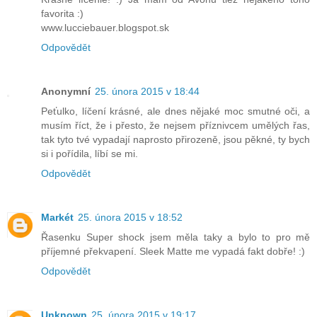
favorita :)
www.lucciebauer.blogspot.sk
Odpovědět
Anonymní
25. února 2015 v 18:44
Peťulko, líčení krásné, ale dnes nějaké moc smutné oči, a
musím říct, že i přesto, že nejsem příznivcem umělých řas,
tak tyto tvé vypadají naprosto přirozeně, jsou pěkné, ty bych
si i pořídila, líbí se mi.
Odpovědět
Markét
25. února 2015 v 18:52
Řasenku Super shock jsem měla taky a bylo to pro mě
příjemné překvapení. Sleek Matte me vypadá fakt dobře! :)
Odpovědět
Unknown
25. února 2015 v 19:17