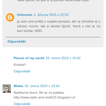
Vaše blbost, že jste si ty peníze nenechala vrátit.
Unknown
1. března 2015 v 22:53
ja som síce prišla o nejaké peniaze, ale vy očividne aj o
zdravý rozum, tak si skúste tipnúť, ktorá z nás je na
tom horšie :DDD
Odpovědět
Pieces of my world
25. února 2015 v 19:42
Kráska!!
Odpovědět
Miska
25. února 2015 v 19:54
Nadherne liceni, libi se mi paletka.
http://www.style-and-smile15.blogspot.cz/
Odpovědět