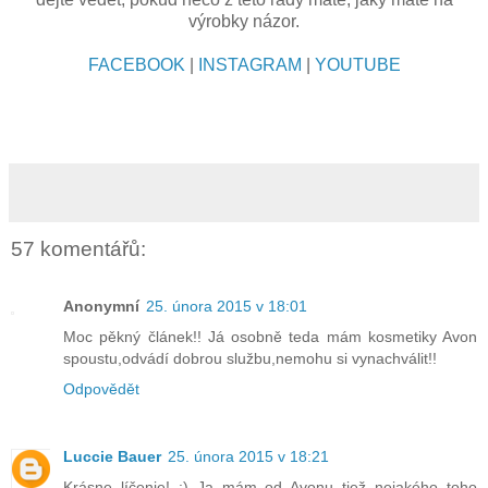
výrobky názor.
FACEBOOK
|
INSTAGRAM
|
YOUTUBE
57 komentářů:
Anonymní
25. února 2015 v 18:01
Moc pěkný článek!! Já osobně teda mám kosmetiky Avon
spoustu,odvádí dobrou službu,nemohu si vynachválit!!
Odpovědět
Luccie Bauer
25. února 2015 v 18:21
Krásne líčenie! :) Ja mám od Avonu tiež nejakého toho