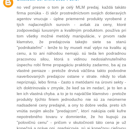
no veď presne o tom je celý MLM predaj. každá takáto
firma ponúka - či skôr prostredníctvom svojich dotieravých
agentov vnucuje - úplne priemerné produkty vyrobené z
tých najlacnejších surovín - avšak za ceny, ktoré
zodpovedajú luxusným a kvalitným produktom. používa pri
tom všetky možné metódy manipulácie, v prvom rade
klamstvo, že predajcovia takejto siete sa stanú
"podnikateľmi" - lenže to by museli mať vplyv na kvalitu aj
cenu, a to ani náhodou nemajú. sú teda len podradnou
pracovnou silou, ktorá s vidinou nedosiahnuteľného
úspechu robí firme propagáciu prakticky zadarmo, ba aj za
vlastné peniaze - pretože drvivá väčšina takto podvodne
naverbovaných predajcov ostane v strate. nikdy to však
nepriznajú, lebo firma - často s metódami na úrovni sekty -
ich doktrinovala v zmysle, že keď sa im nedarí, je to len a
len ich vlastná chyba. a to je to najväčšie klamstvo - pretože
produkty týchto firiem jednoducho nie sú za neúmerne
nadsadené ceny predajné, a ony to dobre vedia. preto ich
vnútia svojim akože "predajcom", ktorí nakúpia celé kufre
nepotrebného tovaru v domnienke, že ho kupujú za
"polovičnú cenu" - pričom v skutočnosti táto cena je už
konečná a práve oni, predajcovia, sú aj konečnou cieľovou