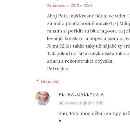
25. července 2016 v 10:54
Ahoj Peti, máš krásné líčení ve videu
za málo peněz hodně muziky! ;-) Miluj
musím si pořídit tu blue lagoon, ta j
levnější korektor a objevila jsem práv
Je mi 32 let takže taky už nějaké ty v
Tak pokud už jsi ho nezkoušela tak do
zdaru s rekonstrukcí obýváku.
Petrushca
Odpovědi
PETRALOVELYHAIR
30. července 2016 v 8:39
Ahoj Peti, moc děkuji za tipy, ur
♥