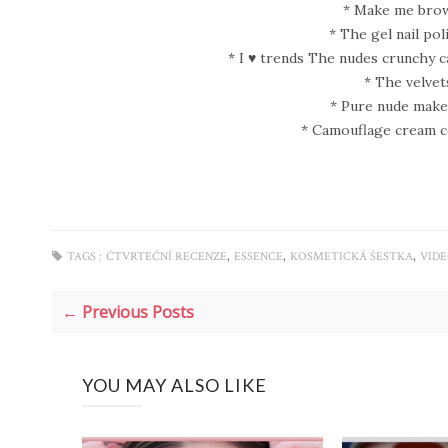
* Make me bro
* The gel nail po
* I ♥ trends The nudes crunchy ca
* The velve
* Pure nude make
* Camouflage cream co
,
,
,
TAGS :
ČTVRTEČNÍ RECENZE
ESSENCE
KOSMETICKÁ ŠESTKA
VID
← Previous Posts
YOU MAY ALSO LIKE