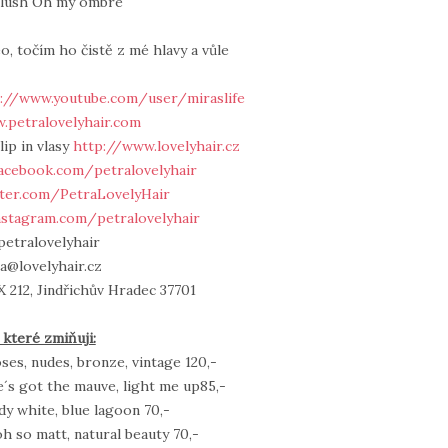
 blush Oh my ombre
, točím ho čistě z mé hlavy a vůle
://www.youtube.com/user/miraslife
.petralovelyhair.com
lip in vlasy
http://www.lovelyhair.cz
acebook.com/petralovelyhair
tter.com/PetraLovelyHair
nstagram.com/petralovelyhair
petralovelyhair
ra@lovelyhair.cz
 212, Jindřichův Hradec 37701
 které zmiňuji:
oses, nudes, bronze, vintage 120,-
e´s got the mauve, light me up85,-
dy white, blue lagoon 70,-
oh so matt, natural beauty 70,-