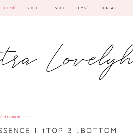
DOMŮ
VIDEO
E-SHOP
O MNĚ
KONTAKT
eční recenze
SSENCE | ↑TOP 3 ↓BOTTOM