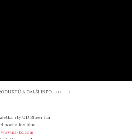
RODUKTŮ A DALŠÍ INFO ↓↓↓↓↓↓↓↓
paletka, rty UD Sheer liar
l port a loo blue
//www.na-kd.com