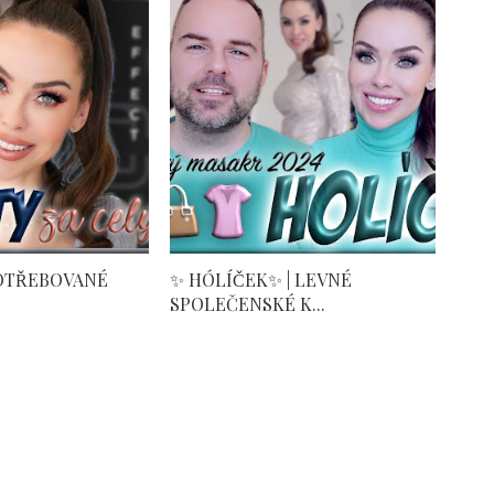
POTŘEBOVANÉ
✨ HÓLÍČEK✨ | LEVNÉ
SPOLEČENSKÉ K...