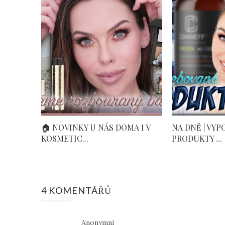
🏠 NOVINKY U NÁS DOMA I V
NA DNĚ | VY
KOSMETIC...
PRODUKTY ...
4 KOMENTÁŘŮ
Anonymní