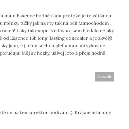
! Já mám Essence hodně ráda protože je to většinou
u rtěnky, tužky jak na rty tak na oči! Mimochodem
e krásná! Laky taky supr. Nedávno jsem hledala nějaký
ě od Essence 16h long-lasting concealer a je skvělý!
rásky jsou, :-) mám suchou pleť a moc mi vyhovuje.
poručuju! Měj se hezky, užívej léto a přeju hodně
Odpovědět
čitě se na ten korektor podívám :). Krásné letní dny