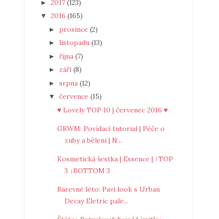
2017
(123)
►
2016
(165)
▼
prosince
(2)
►
listopadu
(13)
►
října
(7)
►
září
(8)
►
srpna
(12)
►
července
(15)
▼
♥ Lovely TOP 10 | červenec 2016 ♥
GRWM: Povídací tutorial | Péče o
zuby a bělení | N...
Kosmetická šestka | Essence | ↑TOP
3 ↓BOTTOM 3
Barevné léto: Paví look s Urban
Decay Eletric pale...