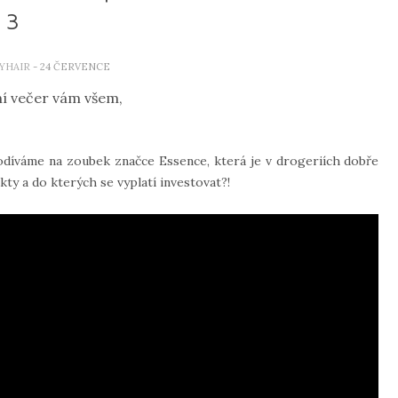
3
YHAIR
- 24 ČERVENCE
í večer vám všem,
odíváme na zoubek značce Essence, která je v drogeriích dobře
kty a do kterých se vyplatí investovat?!