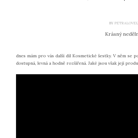
BY
PETRALOVEL
Krásný neděln
dnes mám pro vás další díl Kosmetické šestky. V něm se p
dostupná, levná a hodně rozšířená. Jaké jsou však její produ