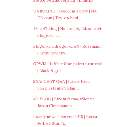
Štětce Petralovelyhair | Limitky
UNBOXING | Oblečení a boty | NA-
KD.com | Try-on haul
46. a 47. vlog | Na koních, Jak se točí
blogerka a...
Blogerka a drogerka #9 | Rossmann
| Letní novinky ...
GRWM | Jeffree Star palette tutorial
| Black & gol...
SNAPCHAT Q&A | house tour,
vlastní rtěnka?, Blair,...
45. VLOG | Bizoní farma, výlet za
Járou Cimrmanem,...
Lovely news - červen 2016 | Becca,
Jeffree Star, A...