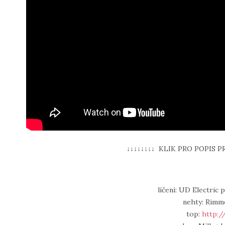
↓↓↓↓↓↓↓↓ KLIK PRO POPIS P
líčení: UD Electric 
nehty: Rimme
top:
http: