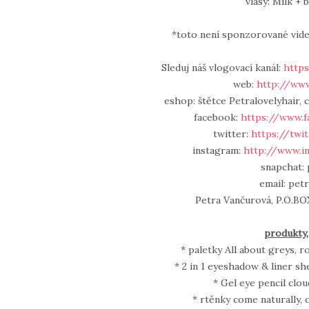
vlasy: Milk +
*toto není sponzorované video
Sleduj náš vlogovací kanál:
https
web:
http://www
eshop: štětce Petralovelyhair, c
facebook:
https://www.f
twitter:
https://twi
instagram:
http://www.i
snapchat: 
email: pet
Petra Vančurová, P.O.BOX
produkty,
* paletky All about greys, r
* 2 in 1 eyeshadow & liner sh
* Gel eye pencil clou
* rtěnky come naturally, 