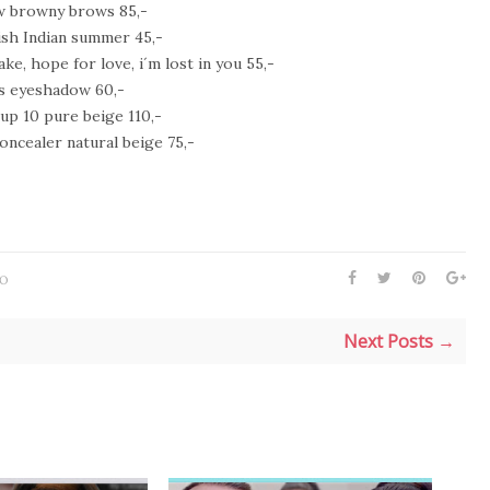
w browny brows 85,-
lish Indian summer 45,-
ke, hope for love, i´m lost in you 55,-
ts eyeshadow 60,-
up 10 pure beige 110,-
ncealer natural beige 75,-
EO
Next Posts →