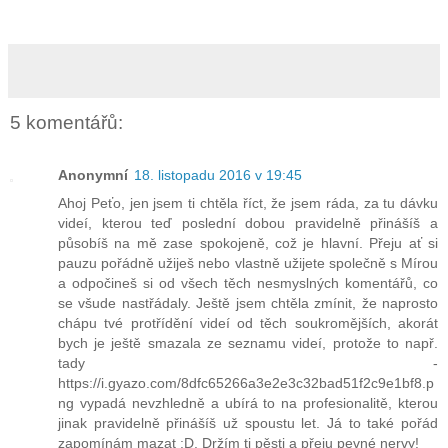
5 komentářů:
Anonymní
18. listopadu 2016 v 19:45
Ahoj Peťo, jen jsem ti chtěla říct, že jsem ráda, za tu dávku
videí, kterou teď poslední dobou pravidelně přinášíš a
působíš na mě zase spokojeně, což je hlavní. Přeju ať si
pauzu pořádně užiješ nebo vlastně užijete společně s Mírou
a odpočineš si od všech těch nesmyslných komentářů, co
se všude nastřádaly. Ještě jsem chtěla zmínit, že naprosto
chápu tvé protřídění videí od těch soukromějších, akorát
bych je ještě smazala ze seznamu videí, protože to např.
tady -
https://i.gyazo.com/8dfc65266a3e2e3c32bad51f2c9e1bf8.p
ng vypadá nevzhledně a ubírá to na profesionalitě, kterou
jinak pravidelně přinášíš už spoustu let. Já to také pořád
zapomínám mazat :D. Držím ti pěsti a přeju pevné nervy!