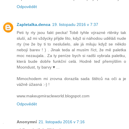
Odpovědět
Zapletalka.denca
19. listopadu 2016 v 7:37
Peti ty rty jsou fakt pecka! Tobě tyhle výrazné rtěnky tak
sluší, až mi vždycky přijde líto, když si náhodou uděláš nude
rty (ne že by ti to neslušelo, ale já miluju když se někdo
nebojí barev ! ) . Jinak teda al musím říct, že mě paletka
moc nezaujala.. Za ty peníze bych si radši vybrala paletku,
která bude dobře funkční celá. Hodně teď přemýšlím o
Moondust, ty barvy ♥ ...
Mimochodem mi zrovna dorazila sada štětců na oči a je
vážně úžasná :-) !
www.makeupmiracleworld.blogspot.com
Odpovědět
Anonymní
21. listopadu 2016 v 7:16