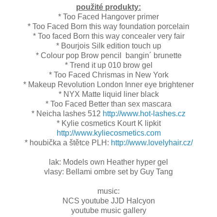
použité produkty:
* Too Faced Hangover primer
* Too Faced Born this way foundation porcelain
* Too faced Born this way concealer very fair
* Bourjois Silk edition touch up
* Colour pop Brow pencil bangin´ brunette
* Trend it up 010 brow gel
* Too Faced Chrismas in New York
* Makeup Revolution London Inner eye brightener
* NYX Matte liquid liner black
* Too Faced Better than sex mascara
* Neicha lashes 512
http://www.hot-lashes.cz
* Kylie cosmetics Kourt K lipkit
http://www.kyliecosmetics.com
* houbička a štětce PLH:
http://www.lovelyhair.cz/
lak: Models own Heather hyper gel
vlasy: Bellami ombre set by Guy Tang
music:
NCS youtube JJD Halcyon
youtube music gallery