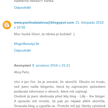
nádherná rtěnka!!!! hanka
Odpovědět
www.pavlinalatalova@blogspot.com
21. listopadu 2016
v 10:56
Moc hezké líčení, ta rtěnka je božská! :)
MagicBeautyLife
Odpovědět
Anonymní
8. prosince 2016 v 15:21
Ahoj Peťo,
chci ti jen říct, že je smutné, že skončíš. Dlouho mi trvalo,
než jsem našla blogerku, která by zajímavým způsobem
podávala informace o věcech, které mě zajímají.
Osobně já jsem sledovala před léty blog - Lilly - the bloger.
A opravdu mě mrzelo, že pak po nějaké aféře skončila.
Smazala blog a vypařila se. Protože mě její články vyloženě