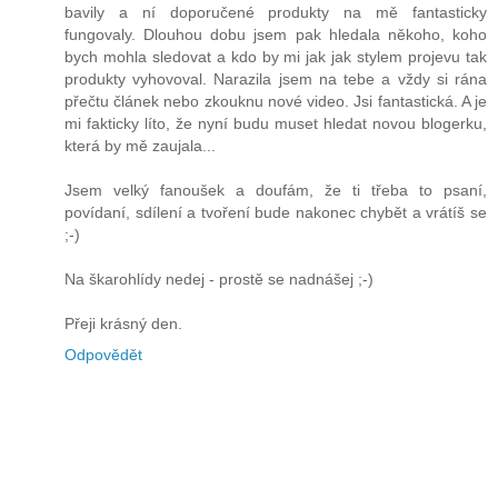
bavily a ní doporučené produkty na mě fantasticky
fungovaly. Dlouhou dobu jsem pak hledala někoho, koho
bych mohla sledovat a kdo by mi jak jak stylem projevu tak
produkty vyhovoval. Narazila jsem na tebe a vždy si rána
přečtu článek nebo zkouknu nové video. Jsi fantastická. A je
mi fakticky líto, že nyní budu muset hledat novou blogerku,
která by mě zaujala...
Jsem velký fanoušek a doufám, že ti třeba to psaní,
povídaní, sdílení a tvoření bude nakonec chybět a vrátíš se
;-)
Na škarohlídy nedej - prostě se nadnášej ;-)
Přeji krásný den.
Odpovědět