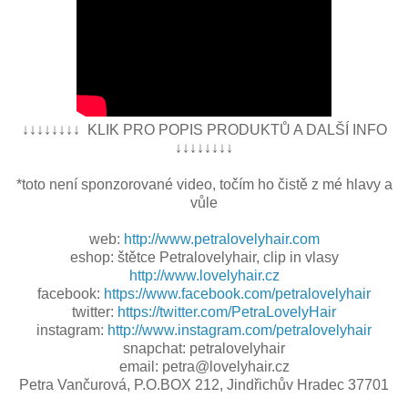
↓↓↓↓↓↓↓↓ KLIK PRO POPIS PRODUKTŮ A DALŠÍ INFO
↓↓↓↓↓↓↓↓
*toto není sponzorované video, točím ho čistě z mé hlavy a
vůle
web:
http://www.petralovelyhair.com
eshop: štětce Petralovelyhair, clip in vlasy
http://www.lovelyhair.cz
facebook:
https://www.facebook.com/petralovelyhair
twitter:
https://twitter.com/PetraLovelyHair
instagram:
http://www.instagram.com/petralovelyhair
snapchat: petralovelyhair
email: petra@lovelyhair.cz
Petra Vančurová, P.O.BOX 212, Jindřichův Hradec 37701