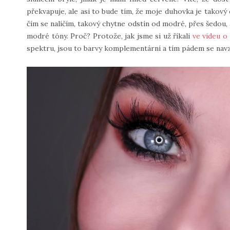
překvapuje, ale asi to bude tím, že moje duhovka je takový
čím se nalíčím, takový chytne odstín od modré, přes šedou,
modré tóny. Proč? Protože, jak jsme si už říkali
ve videu o 
spektru, jsou to barvy komplementární a tím pádem se nav