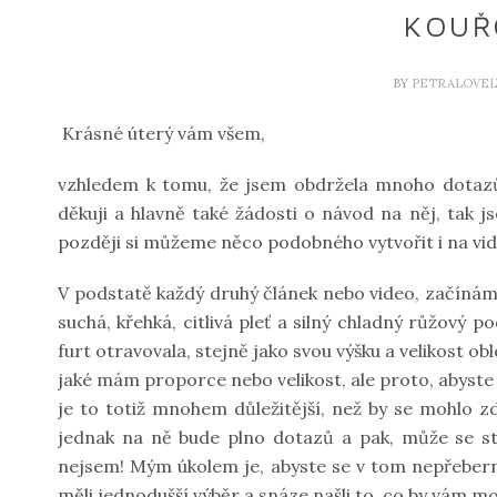
KOUŘ
BY
PETRALOVEL
Krásné úterý vám všem,
vzhledem k tomu, že jsem obdržela mnoho dota
děkuji a hlavně také žádosti o návod na něj, tak j
později si můžeme něco podobného vytvořit i na vid
V podstatě každý druhý článek nebo video, začínám tí
suchá, křehká, citlivá pleť a silný chladný růžový 
furt otravovala, stejně jako svou výšku a velikost ob
jaké mám proporce nebo velikost, ale proto, abyste
je to totiž mnohem důležitější, než by se mohlo zd
jednak na ně bude plno dotazů a pak, může se st
nejsem! Mým úkolem je, abyste se v tom nepřebern
měli jednodušší výběr a snáze našli to, co by vám mo