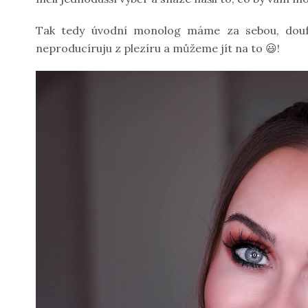
Tak tedy úvodní monolog máme za sebou, doufá
neproducíruju z plezíru a můžeme jít na to 😃!