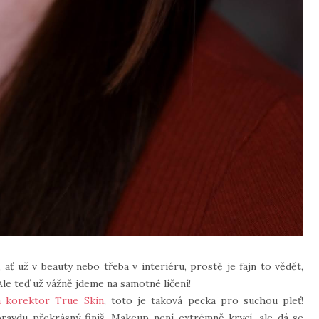
 ať už v beauty nebo třeba v interiéru, prostě je fajn to vědět,
Ale teď už vážně jdeme na samotné líčení!
a korektor True Skin
, toto je taková pecka pro suchou pleť!
pravdu překrásný finiš. Makeup není extrémně krycí, ale dá se