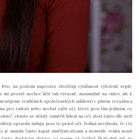
 léto, na podzim naprosto zbožňuji vytáhnout vyloženě teplé,
se mi prostě nechce líčit tak výrazně, maximálně na video, ale k
ě neužijeme tradičních společenských událostí v plném rozsahu a
ma pro radost nebo nechat zářit oči, které jsou tím jediným, co
kno", zkuste se někdy zaměřit lidem na oči, dost často dle nich
bličeji opravdu miluju, jsou to právě oči. Jediná nevýhoda, že i ty
.taky je musím často kapat umělými slzami a neustále venku nosit
ost často dostávám dotazy, co nosím za čočky? 😃Hodně mě to