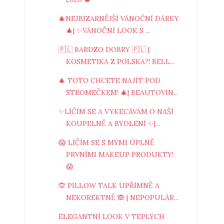
🎄NEJBIZARNĚJŠÍ VÁNOČNÍ DÁRKY
🎄| ✨VÁNOČNÍ LOOK S ...
🇵🇱 BARDZO DOBRY 🇵🇱 |
KOSMETIKA Z POLSKA?! BELL...
🎄 TOTO CHCETE NAJÍT POD
STROMEČKEM! 🎄| BEAUTOVIN...
✨LÍČÍM SE A VYKECÁVÁM O NAŠÍ
KOUPELNĚ A BYDLENÍ ✨|...
😱 LÍČÍM SE S MÝMI ÚPLNĚ
PRVNÍMI MAKEUP PRODUKTY!
😱
🙊 PILLOW TALK UPŘÍMNĚ A
NEKOREKTNĚ 🙈 | NEPOPULÁR...
ELEGANTNÍ LOOK V TEPLÝCH