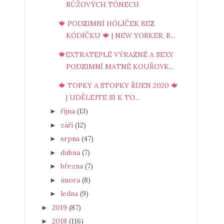
RŮŽOVÝCH TÓNECH
🍁 PODZIMNÍ HÓLÍČEK BEZ
KÓDÍČKU 🍁 | NEW YORKER, B...
🍁EXTRATEPLÉ VÝRAZNÉ A SEXY
PODZIMNÍ MATNÉ KOUŘOVK...
🍁 TOPKY A STOPKY ŘÍJEN 2020 🍁
| UDĚLEJTE SI K TO...
října
(13)
►
září
(12)
►
srpna
(47)
►
dubna
(7)
►
března
(7)
►
února
(8)
►
ledna
(9)
►
2019
(87)
►
2018
(116)
►