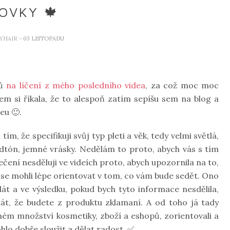
OVKY 🍁
YHAIR
- 03 LISTOPADU
zů
na líčení z mého posledního videa
, za což moc moc
sem si říkala, že to alespoň zatím sepíšu sem na blog a
eu 🙂.
m, že specifikuji svůj typ pleti a věk, tedy velmi světlá,
podtón, jemné vrásky. Nedělám to proto, abych vás s tím
lečení nesděluji ve videích proto, abych upozornila na to,
 se mohli lépe orientovat v tom, co vám bude sedět. Ono
át a ve výsledku, pokud bych tyto informace nesdělila,
át, že budete z produktu zklamaní. A od toho já tady
ém množství kosmetiky, zboží a eshopů, zorientovali a
hlo dobře sloužit a dělat radost. ✅