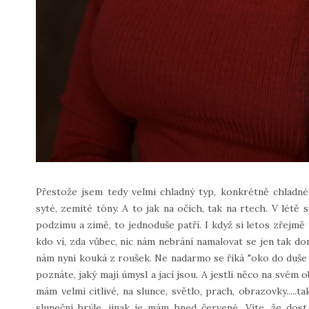
Přestože jsem tedy velmi chladný typ, konkrétně chladné
syté, zemité tóny. A to jak na očích, tak na rtech. V létě 
podzimu a zimě, to jednoduše patří. I když si letos zřejm
kdo ví, zda vůbec, nic nám nebrání namalovat se jen tak do
nám nyní kouká z roušek. Ne nadarmo se říká "oko do duše o
poznáte, jaký mají úmysl a jací jsou. A jestli něco na svém o
mám velmi citlivé, na slunce, světlo, prach, obrazovky....
sluneční brýle, jinak je mám hned červené. Víte, že d