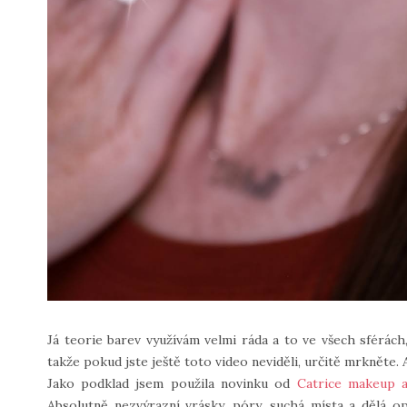
Já teorie barev využívám velmi ráda a to ve všech sférách,
takže pokud jste ještě toto video neviděli, určitě mrkněte. 
Jako podklad jsem použila novinku od
Catrice makeup 
Absolutně nezvýrazní vrásky, póry, suchá místa a dělá o