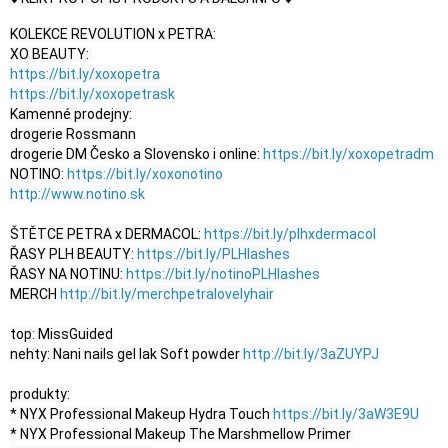
KOLEKCE REVOLUTION x PETRA:

https://bit.ly/xoxopetra
https://bit.ly/xoxopetrask
Kamenné prodejny:

drogerie Rossmann

drogerie DM Česko a Slovensko i online: 
https://bit.ly/xoxopetradm
NOTINO: 
https://bit.ly/xoxonotino
http://www.notino.sk
ŠTĚTCE PETRA x DERMACOL: 
https://bit.ly/plhxdermacol
ŘASY PLH BEAUTY: 
https://bit.ly/PLHlashes
ŘASY NA NOTINU: 
https://bit.ly/notinoPLHlashes
MERCH 
http://bit.ly/merchpetralovelyhair
top: MissGuided

nehty: Nani nails gel lak Soft powder 
http://bit.ly/3aZUYPJ
produkty:

* NYX Professional Makeup Hydra Touch 
https://bit.ly/3aW3E9U
* NYX Professional Makeup The Marshmellow Primer 