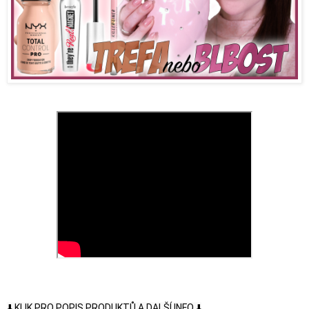
⬇️ KLIK PRO POPIS PRODUKTŮ A DALŠÍ INFO ⬇️