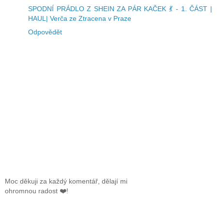
SPODNÍ PRÁDLO Z SHEIN ZA PÁR KAČEK 💃 - 1. ČÁST |
HAUL| Verča ze Ztracena v Praze
Odpovědět
Moc děkuji za každý komentář, dělají mi
ohromnou radost ❤️!