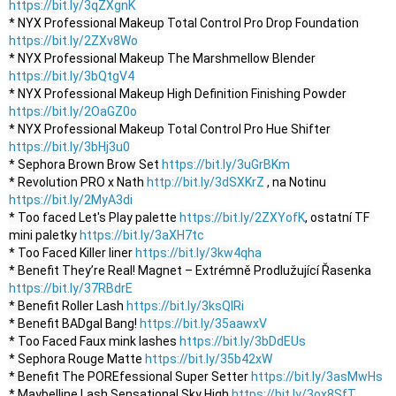
https://bit.ly/3qZXgnK
* NYX Professional Makeup Total Control Pro Drop Foundation 
https://bit.ly/2ZXv8Wo
* NYX Professional Makeup The Marshmellow Blender 
https://bit.ly/3bQtgV4
* NYX Professional Makeup High Definition Finishing Powder 
https://bit.ly/2OaGZ0o
* NYX Professional Makeup Total Control Pro Hue Shifter 
https://bit.ly/3bHj3u0
* Sephora Brown Brow Set 
https://bit.ly/3uGrBKm
* Revolution PRO x Nath 
http://bit.ly/3dSXKrZ
 , na Notinu 
https://bit.ly/2MyA3di
* Too faced Let's Play palette 
https://bit.ly/2ZXYofK
, ostatní TF 
mini paletky 
https://bit.ly/3aXH7tc
* Too Faced Killer liner 
https://bit.ly/3kw4qha
* Benefit They’re Real! Magnet – Extrémně Prodlužující Řasenka 
https://bit.ly/37RBdrE
* Benefit Roller Lash 
https://bit.ly/3ksQlRi
* Benefit BADgal Bang! 
https://bit.ly/35aawxV
* Too Faced Faux mink lashes 
https://bit.ly/3bDdEUs
* Sephora Rouge Matte 
https://bit.ly/35b42xW
* Benefit The POREfessional Super Setter 
https://bit.ly/3asMwHs
* Maybelline Lash Sensational Sky High 
https://bit.ly/3ox8SfT