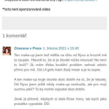
*toto není sponzorované video
1 komentář:
Ztracena v Praze
1. března 2021 v 15:40
Ten make-up jsem teď viděla na účtu od Nyxu a hrozně mě
to zaujalo. Hlavně to, že si je člověk může mixovat! No není
to boží? Já mám třeba brutální problém sehnat odstín
přímo pro mě. Od LA girls mám žlutý mixer a je to super.
A ten make-up kryje docela dost dobře na to, že je tekutej.
Od Nyxu jsem ještě nikdy make-up nezkusila, ale pro mojí
suchou pleť? To by mohlo vypadat dost dobře.
Jinak já přesně, kdybych si dala Rose Ivory, tak bych jako
prasátko vypadala :DD.