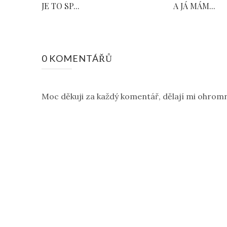
JE TO SP...
A JÁ MÁM...
0 KOMENTÁŘŮ
Moc děkuji za každý komentář, dělají mi ohromn