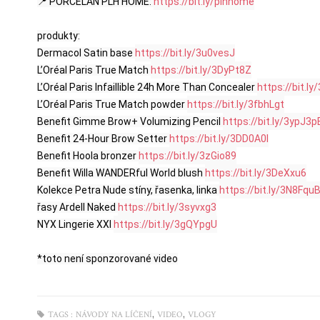
📍 PORCELÁN PLH HOME: 
https://bit.ly/plhhome
produkty:

Dermacol Satin base 
https://bit.ly/3u0vesJ
L’Oréal Paris True Match 
https://bit.ly/3DyPt8Z
L’Oréal Paris Infaillible 24h More Than Concealer 
https://bit.ly
L’Oréal Paris True Match powder 
https://bit.ly/3fbhLgt
Benefit Gimme Brow+ Volumizing Pencil 
https://bit.ly/3ypJ3p
Benefit 24-Hour Brow Setter 
https://bit.ly/3DD0A0I
Benefit Hoola bronzer 
https://bit.ly/3zGio89
Benefit Willa WANDERful World blush 
https://bit.ly/3DeXxu6
Kolekce Petra Nude stíny, řasenka, linka 
https://bit.ly/3N8Fqu
řasy Ardell Naked 
https://bit.ly/3syvxg3
NYX Lingerie XXl 
https://bit.ly/3gQYpgU
*toto není sponzorované video
,
,
TAGS :
NÁVODY NA LÍČENÍ
VIDEO
VLOGY