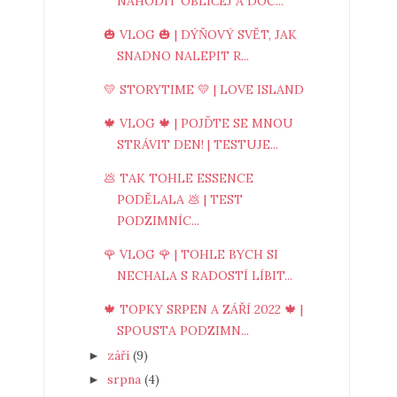
NAHODIT OBLIČEJ A DOC...
🎃 VLOG 🎃 | DÝŇOVÝ SVĚT, JAK
SNADNO NALEPIT R...
💛 STORYTIME 💛 | LOVE ISLAND
🍁 VLOG 🍁 | POJĎTE SE MNOU
STRÁVIT DEN! | TESTUJE...
💩 TAK TOHLE ESSENCE
PODĚLALA 💩 | TEST
PODZIMNÍC...
🌹 VLOG 🌹 | TOHLE BYCH SI
NECHALA S RADOSTÍ LÍBIT...
🍁 TOPKY SRPEN A ZÁŘÍ 2022 🍁 |
SPOUSTA PODZIMN...
září
(9)
►
srpna
(4)
►