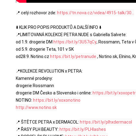
📍 celý rozhovor zde: 
https://tn.nova.cz/videa/4915-talk/30...
⬇️ KLIK PRO POPIS PRODUKTŮ A DALŠÍ INFO ⬇️

📍LIMITOVANÁ KOLEKCE PETRA NUDE s Gabriella Salvete:

od 1.9. drogerie DM 
https://bit.ly/3U57qCy
, Rossmann, Teta v 
od 5.9. drogerie Teta, 101 v SK

od28.9. Notino.cz 
https://bit.ly/petranude
 , Notino.sk, Elnino, K
📍KOLEKCE REVOLUTION x PETRA:

Kamenné prodejny:

drogerie Rossmann 

drogerie DM Česko a Slovensko i online: 
https://bit.ly/xoxope
NOTINO: 
https://bit.ly/xoxonotino
http://www.notino.sk
📍 ŠTĚTCE PETRA x DERMACOL: 
https://bit.ly/plhxdermacol
📍 ŘASY PLH BEAUTY: 
https://bit.ly/PLHlashes