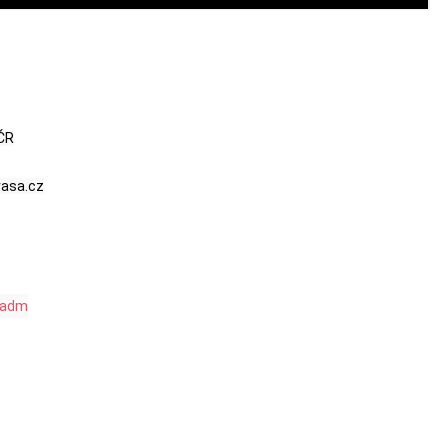
ČR

rasa.cz

tradm