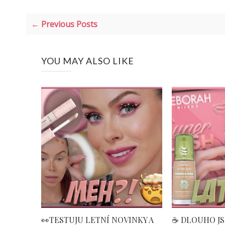
← Previous Posts
YOU MAY ALSO LIKE
👀TESTUJU LETNÍ NOVINKY A
☕️ DLOUHO J