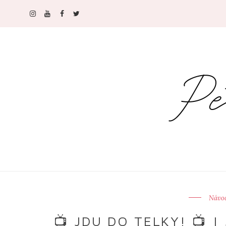
Návod
📺 JDU DO TELKY! 📺 | 