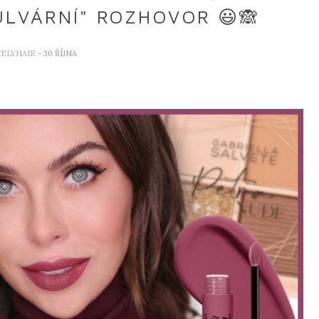
VÁRNÍ" ROZHOVOR 😃🙈
VELYHAIR
- 30 ŘÍJNA