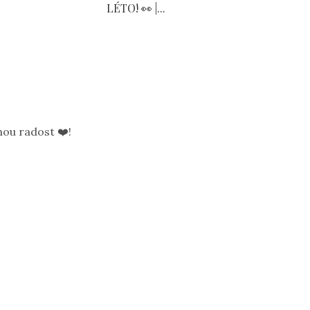
LÉTO! 👀 |...
ou radost ❤️!