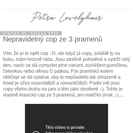
čtvrtek 31. března 2011
Nepravidelný cop ze 3 pramenů
Vím, že je to opět cop :-D, ale když já copy, zvláště ty na
boku, mám hrozně ráda. Jsou strašně pohodlné a vydrží celý
den, navíc se dá vymyslet plno variant, ozvláštnit gumičkou,
čelenkou nebo ofinou či patkou. Pár pramínků kolem
obličeje se dá vytahat, aby to nepůsobilo tak uhlazeně a
hned je účes rozevlátější a romantičtější. Podle mě jsou
copy všeho druhu na jaro a léto jako stvořené :-). Tohle je
vlastně klasický cop ze 3 pramenů, jen maličko jinak ;-).....