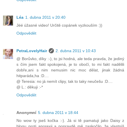
Léa
1. dubna 2011 v 20:40
Jéé úžasné video! Určitě copánek vyzkouším :))
Odpovědět
PetraLovelyHair
2. dubna 2011 v 10:43
@ Borůvko, díky :-), to jsi hodná, ale teda pravda, že jediný
s čím jsem fakt spokojená, je to obočí, to mi fakt nadělili
dobře,ani s nim nemusim nic moc dělat, jinak žádná
hitparáda,ha :D....
@ Teresia: no já nemít clipy, tak to taky neučešu :D....
@ L.: děkuji :-*
Odpovědět
Anonymní
5. dubna 2011 v 18:44
No wow ty jseš kočka :-). Já si tě pamatuji jako Daisy z
blogu proti anorexii a popravdě mě zaskočilo, že vlastníš