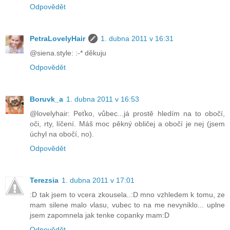
Odpovědět
PetraLovelyHair
1. dubna 2011 v 16:31
@siena.style: :-* děkuju
Odpovědět
Boruvk_a
1. dubna 2011 v 16:53
@lovelyhair: Peťko, vůbec...já prostě hledím na to obočí,
oči, rty, líčení. Máš moc pěkný obličej a obočí je nej (jsem
úchyl na obočí, no).
Odpovědět
Terezsia
1. dubna 2011 v 17:01
:D tak jsem to vcera zkousela..:D mno vzhledem k tomu, ze
mam silene malo vlasu, vubec to na me nevyniklo... uplne
jsem zapomnela jak tenke copanky mam:D
Odpovědět