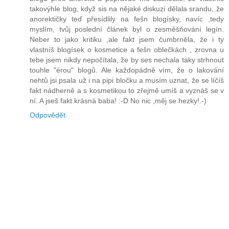
takovýhle blog, když sis na nějaké diskuzi dělala srandu, že
anorektičky teď přesídlily na fešn blogísky, navíc ,tedy
myslím, tvůj poslední článek byl o zesměšňování legín.
Neber to jako kritiku ,ale fakt jsem čumbrněla, že i ty
vlastníš blogísek o kosmetice a fešn oblečkách , zrovna u
tebe jsem nikdy nepočítala, že by ses nechala taky strhnout
touhle "érou" blogů. Ale každopádně vím, že o lakování
nehtů jsi psala už i na pipi bločku a musím uznat, že se líčíš
fakt nádherně a s kosmetikou to zřejmě umíš a vyznáš se v
ní. A jseš fakt krásná baba! :-D No nic ,měj se hezky!.-)
Odpovědět