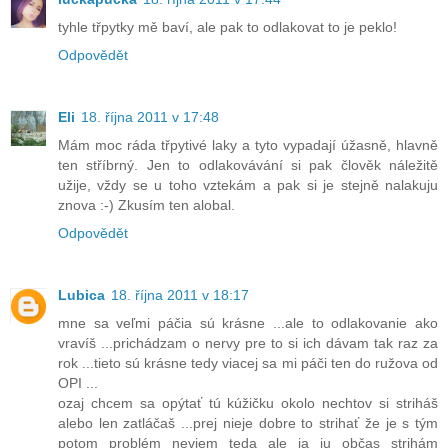
tyhle třpytky mě baví, ale pak to odlakovat to je peklo!
Odpovědět
Eli
18. října 2011 v 17:48
Mám moc ráda třpytivé laky a tyto vypadají úžasně, hlavně
ten stříbrný. Jen to odlakovávání si pak člověk náležitě
užije, vždy se u toho vztekám a pak si je stejně nalakuju
znova :-) Zkusím ten alobal.
Odpovědět
Lubica
18. října 2011 v 18:17
mne sa veľmi páčia sú krásne ...ale to odlakovanie ako
vravíš ...prichádzam o nervy pre to si ich dávam tak raz za
rok ...tieto sú krásne tedy viacej sa mi páči ten do ružova od
OPI ...
ozaj chcem sa opýtať tú kúžičku okolo nechtov si striháš
alebo len zatláčaš ...prej nieje dobre to strihať že je s tým
potom problém neviem teda ale ja ju občas strihám