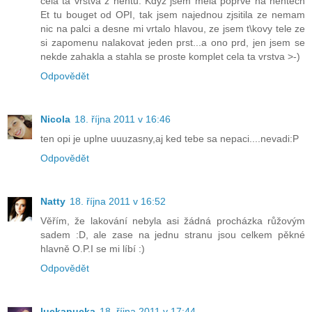
cela ta vrstva z nehtu. Kdyz jsem mela poprve na nehtech
Et tu bouget od OPI, tak jsem najednou zjsitila ze nemam
nic na palci a desne mi vrtalo hlavou, ze jsem t\kovy tele ze
si zapomenu nalakovat jeden prst...a ono prd, jen jsem se
nekde zahakla a stahla se proste komplet cela ta vrstva >-)
Odpovědět
Nicola
18. října 2011 v 16:46
ten opi je uplne uuuzasny,aj ked tebe sa nepaci....nevadi:P
Odpovědět
Natty
18. října 2011 v 16:52
Věřím, že lakování nebyla asi žádná procházka růžovým
sadem :D, ale zase na jednu stranu jsou celkem pěkné
hlavně O.P.I se mi líbí :)
Odpovědět
luckapucka
18. října 2011 v 17:44