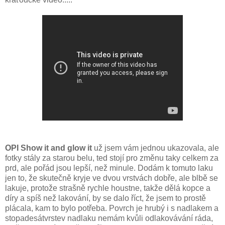
OPI Show it and glow it
už jsem vám jednou ukazovala, ale
fotky stály za starou belu, ted stojí pro změnu taky celkem za
prd, ale pořád jsou lepší, než minule. Dodám k tomuto laku
jen to, že skutečně kryje ve dvou vrstvách dobře, ale blbě se
lakuje, protože strašně rychle houstne, takže dělá kopce a
díry a spíš než lakování, by se dalo říct, že jsem to prostě
plácala, kam to bylo potřeba. Povrch je hrubý i s nadlakem a
stopadesátvrstev nadlaku nemám kvůli odlakovávání ráda,