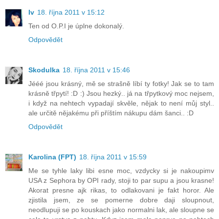
Iv
18. října 2011 v 15:12
Ten od O.P.I je úplne dokonalý.
Odpovědět
Skodulka
18. října 2011 v 15:46
Jééé jsou krásný, mě se strašně líbí ty fotky! Jak se to tam
krásně třpytí! :D :) Jsou hezký.. já na třpytkový moc nejsem,
i když na nehtech vypadají skvěle, nějak to není můj styl..
ale určitě nějakému při příštím nákupu dám šanci.. :D
Odpovědět
Karolina (FPT)
18. října 2011 v 15:59
Me se tyhle laky libi esne moc, vzdycky si je nakoupimv
USA z Sephora by OPI rady, stoji to par supu a jsou krasne!
Akorat presne ajk rikas, to odlakovani je fakt horor. Ale
zjistila jsem, ze se pomerne dobre daji sloupnout,
neodlupuji se po kouskach jako normalni lak, ale sloupne se