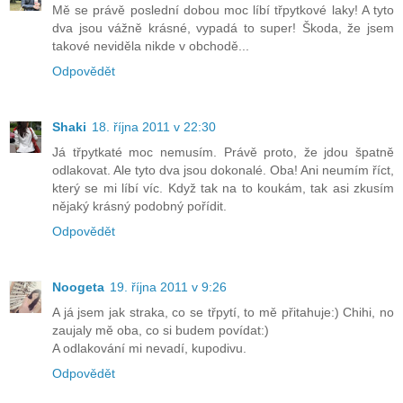
Mě se právě poslední dobou moc líbí třpytkové laky! A tyto
dva jsou vážně krásné, vypadá to super! Škoda, že jsem
takové neviděla nikde v obchodě...
Odpovědět
Shaki
18. října 2011 v 22:30
Já třpytkaté moc nemusím. Právě proto, že jdou špatně
odlakovat. Ale tyto dva jsou dokonalé. Oba! Ani neumím říct,
který se mi líbí víc. Když tak na to koukám, tak asi zkusím
nějaký krásný podobný pořídit.
Odpovědět
Noogeta
19. října 2011 v 9:26
A já jsem jak straka, co se třpytí, to mě přitahuje:) Chihi, no
zaujaly mě oba, co si budem povídat:)
A odlakování mi nevadí, kupodivu.
Odpovědět