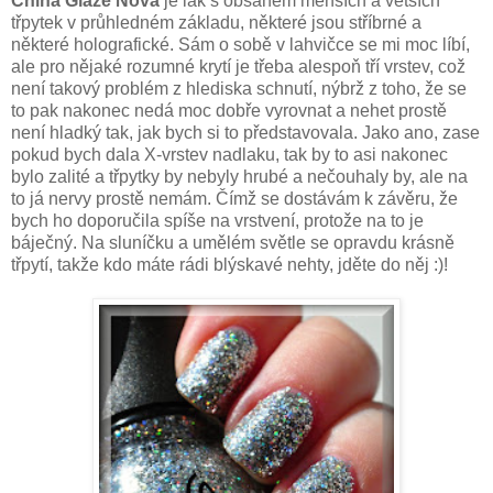
China Glaze Nova
je lak s obsahem menších a větších
třpytek v průhledném základu, některé jsou stříbrné a
některé holografické. Sám o sobě v lahvičce se mi moc líbí,
ale pro nějaké rozumné krytí je třeba alespoň tří vrstev, což
není takový problém z hlediska schnutí, nýbrž z toho, že se
to pak nakonec nedá moc dobře vyrovnat a nehet prostě
není hladký tak, jak bych si to představovala. Jako ano, zase
pokud bych dala X-vrstev nadlaku, tak by to asi nakonec
bylo zalité a třpytky by nebyly hrubé a nečouhaly by, ale na
to já nervy prostě nemám. Čímž se dostávám k závěru, že
bych ho doporučila spíše na vrstvení, protože na to je
báječný. Na sluníčku a umělém světle se opravdu krásně
třpytí, takže kdo máte rádi blýskavé nehty, jděte do něj :)!