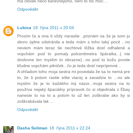
má člověk něco barevnějšího, není to nic moc....
Odpovědět
Lubica
18. října 2011 v 20:04
Prosím ťa a ona ti vždy narastie ..priznám sa že ja som ju
skoro úplne odstránila a teda mám s toho taký pocit ...no
neviem mám teraz tie nechtové lôžka dosť odhalené a
vopchám pod to pomaly polcentimetra špáratka...( nie
doslovne len myslím to obrazne)...no pod tú kožu proste
kľudne vopchám pilniček...čo je teda dosť nepríjemné...
A ohľadom toho moja sestra mi povedala že sa to nemá pre
to, že ti potom rastie ešte viacej a zavadzia to ...no ale
myslím že je to každého iný názor...moja sestra na to
používa nejaký špaciálny prípravok čo si objednala z Ebay
nanesie to na to a potom to už len zoškrabe ako by si
zoškrabávala lak ...
Odpovědět
Dasha Soliman
18. října 2011 v 22:24