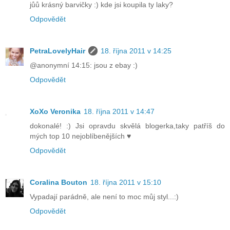
jůů krásný barvičky :) kde jsi koupila ty laky?
Odpovědět
PetraLovelyHair
18. října 2011 v 14:25
@anonymní 14:15: jsou z ebay :)
Odpovědět
XoXo Veronika
18. října 2011 v 14:47
dokonalé! :) Jsi opravdu skvělá blogerka,taky patříš do
mých top 10 nejoblíbenějších ♥
Odpovědět
Coralina Bouton
18. října 2011 v 15:10
Vypadají parádně, ale není to moc můj styl...:)
Odpovědět