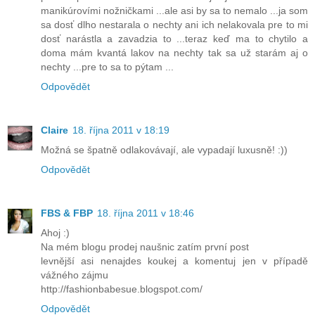
manikúrovími nožničkami ...ale asi by sa to nemalo ...ja som
sa dosť dlho nestarala o nechty ani ich nelakovala pre to mi
dosť narástla a zavadzia to ...teraz keď ma to chytilo a
doma mám kvantá lakov na nechty tak sa už starám aj o
nechty ...pre to sa to pýtam ...
Odpovědět
Claire
18. října 2011 v 18:19
Možná se špatně odlakovávají, ale vypadají luxusně! :))
Odpovědět
FBS & FBP
18. října 2011 v 18:46
Ahoj :)
Na mém blogu prodej naušnic zatím první post
levnější asi nenajdes koukej a komentuj jen v případě
vážného zájmu
http://fashionbabesue.blogspot.com/
Odpovědět