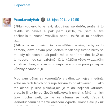
Odpovědět
PetraLovelyHair
18. října 2011 v 19:55
@PlumFoolery: to je fakt, sloupávají se dobře, jenže já to
takhle sloupávala a pak jsem zjistila, že jsem si tím
poškodila tu vrchní vrstvičku nehtu, takže už to nedělám
:).....
@Alica: já se přiznám, že taky stříhám a vím, že by se to
nemělo, jenže nevím proč, dělám to tak celý život a nikdy se
mi tedy nic nestalo, tak podle mě to není problém, když se
to nebere moc samozřejmě, já tu kůžičku vždycky zatlačím
a pak ostřihnu, zdá se mi to nejlepší a potom použiju olej na
kůžičky a vmasíruju....
Moc vám děkuji za komentáře a vidím, že nejsem jediná,
koho na těch lacích odrazuje hlavně to odlakovávání :), jako
ten alobal je sice piplačka,ale je to asi nejlepší varianta,
protože jinak by se člověk odlakoval k smrti :). Mně na nich
taky trochu vadí, že ne ke všemu se hodí, třeba k
jednoduchému černému oblečení vypadají krásně,ale jak už