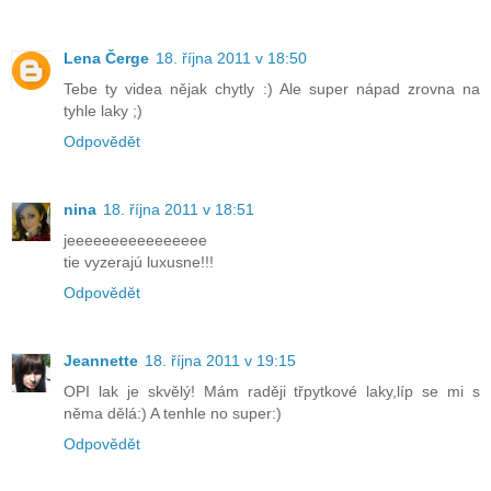
Lena Čerge
18. října 2011 v 18:50
Tebe ty videa nějak chytly :) Ale super nápad zrovna na
tyhle laky ;)
Odpovědět
nina
18. října 2011 v 18:51
jeeeeeeeeeeeeeeee
tie vyzerajú luxusne!!!
Odpovědět
Jeannette
18. října 2011 v 19:15
OPI lak je skvělý! Mám raději třpytkové laky,líp se mi s
něma dělá:) A tenhle no super:)
Odpovědět