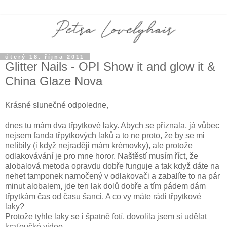
úterý 18. října 2011
Glitter Nails - OPI Show it and glow it &
China Glaze Nova
Krásné slunečné odpoledne,
dnes tu mám dva třpytkové laky. Abych se přiznala, já vůbec
nejsem fanda třpytkových laků a to ne proto, že by se mi
nelíbily (i když nejraději mám krémovky), ale protože
odlakovávání je pro mne horor. Naštěstí musím říct, že
alobalová metoda opravdu dobře funguje a tak když dáte na
nehet tamponek namočený v odlakovači a zabalíte to na pár
minut alobalem, jde ten lak dolů dobře a tím pádem dám
třpytkám čas od času šanci. A co vy máte rádi třpytkové
laky?
Protože tyhle laky se i špatně fotí, dovolila jsem si udělat
kraťoučké video.....