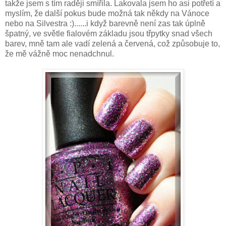
takže jsem s tím raději smířila. Lakovala jsem ho asi potřetí a
myslím, že další pokus bude možná tak někdy na Vánoce
nebo na Silvestra :)......i když barevně není zas tak úplně
špatný, ve světle fialovém základu jsou třpytky snad všech
barev, mně tam ale vadí zelená a červená, což způsobuje to,
že mě vážně moc nenadchnul.