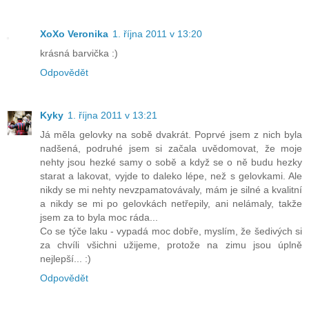
XoXo Veronika
1. října 2011 v 13:20
krásná barvička :)
Odpovědět
Kyky
1. října 2011 v 13:21
Já měla gelovky na sobě dvakrát. Poprvé jsem z nich byla
nadšená, podruhé jsem si začala uvědomovat, že moje
nehty jsou hezké samy o sobě a když se o ně budu hezky
starat a lakovat, vyjde to daleko lépe, než s gelovkami. Ale
nikdy se mi nehty nevzpamatovávaly, mám je silné a kvalitní
a nikdy se mi po gelovkách netřepily, ani nelámaly, takže
jsem za to byla moc ráda...
Co se týče laku - vypadá moc dobře, myslím, že šedivých si
za chvíli všichni užijeme, protože na zimu jsou úplně
nejlepší... :)
Odpovědět