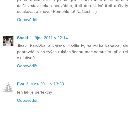
další vrstav gelu s hedvábím, třetí den klidně třetí a čtvrtý
odlakovat a znovu! Pomohlo to! Naštěstí :-)
Odpovědět
Shaki
1. října 2011 v 22:14
Jinak...barvička je krásná. Hodila by se mi ke kabelce, ale
popravdě já na svých rukách šedou moc nemusím. přijdu si
v ní divně.
Odpovědět
Eva
3. října 2011 v 13:53
ten lak je perfektný
Odpovědět