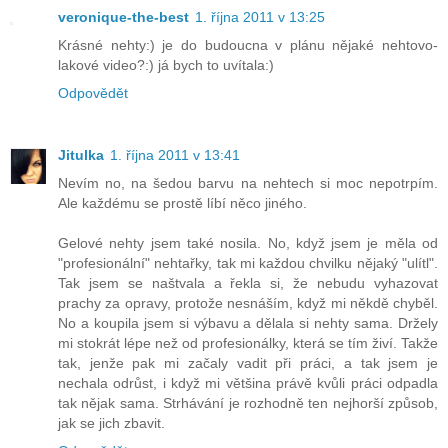
veronique-the-best
1. října 2011 v 13:25
Krásné nehty:) je do budoucna v plánu nějaké nehtovo-
lakové video?:) já bych to uvítala:)
Odpovědět
Jitulka
1. října 2011 v 13:41
Nevím no, na šedou barvu na nehtech si moc nepotrpím.
Ale každému se prostě líbí něco jiného.
Gelové nehty jsem také nosila. No, když jsem je měla od
"profesionální" nehtařky, tak mi každou chvilku nějaký "ulítl".
Tak jsem se naštvala a řekla si, že nebudu vyhazovat
prachy za opravy, protože nesnáším, když mi někdě chyběl.
No a koupila jsem si výbavu a dělala si nehty sama. Držely
mi stokrát lépe než od profesionálky, která se tím živí. Takže
tak, jenže pak mi začaly vadit při práci, a tak jsem je
nechala odrůst, i když mi většina právě kvůli práci odpadla
tak nějak sama. Strhávání je rozhodně ten nejhorší způsob,
jak se jich zbavit.