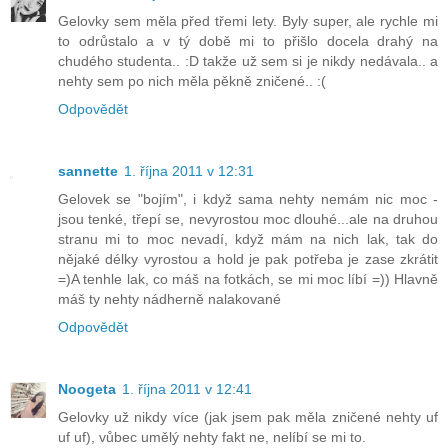
Gelovky sem měla před třemi lety. Byly super, ale rychle mi
to odrůstalo a v tý době mi to přišlo docela drahý na
chudého studenta.. :D takže už sem si je nikdy nedávala.. a
nehty sem po nich měla pěkně zničené.. :(
Odpovědět
sannette
1. října 2011 v 12:31
Gelovek se "bojím", i když sama nehty nemám nic moc -
jsou tenké, třepí se, nevyrostou moc dlouhé...ale na druhou
stranu mi to moc nevadí, když mám na nich lak, tak do
nějaké délky vyrostou a hold je pak potřeba je zase zkrátit
=)A tenhle lak, co máš na fotkách, se mi moc líbí =)) Hlavně
máš ty nehty nádherně nalakované
Odpovědět
Noogeta
1. října 2011 v 12:41
Gelovky už nikdy více (jak jsem pak měla zničené nehty uf
uf uf), vůbec umělý nehty fakt ne, nelíbí se mi to.