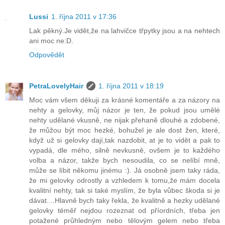
Lussi
1. října 2011 v 17:36
Lak pěkný.Je vidět,že na lahvičce třpytky jsou a na nehtech
ani moc ne:D.
Odpovědět
PetraLovelyHair
1. října 2011 v 18:19
Moc vám všem děkuji za krásné komentáře a za názory na
nehty a gelovky, můj názor je ten, že pokud jsou umělé
nehty udělané vkusně, ne nijak přehaně dlouhé a zdobené,
že můžou být moc hezké, bohužel je ale dost žen, které,
když už si gelovky dají,tak nazdobit, at je to vidět a pak to
vypadá, dle mého, silně nevkusně, ovšem je to každého
volba a názor, takže bych nesoudila, co se nelíbí mně,
může se líbit někomu jinému :). Já osobně jsem taky ráda,
že mi gelovky odrostly a vzhledem k tomu,že mám docela
kvalitní nehty, tak si také myslím, že byla vůbec škoda si je
dávat....Hlavně bych taky řekla, že kvalitně a hezky udělané
gelovky téměř nejdou rozeznat od příordních, třeba jen
potažené průhledným nebo tělovým gelem nebo třeba