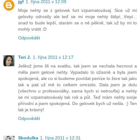
jgf
1. října 2011 v 12:09
Moje nehty se z gelovek furt vzpamatovávaj. Sice už mi
gelovky odrostly ale teď se mi moje nehty štěpí, třepí...
snad to bude lepší, starám se o ně pěkně, tak už by mi to
mohly vrátit :D
Odpovědět
Teri J.
1. října 2011 v 12:17
Jelikož jsme šli na svatbu, tak jsem se nechala hecnout a
měla jsem gelové nehty. Vypadalo to úžasně a byla jsem
spokojená, ale co si budeme povídat peníze to žere tak jako
tak a pak už mě to celkem omrzelo. Dala jsem je dolu
(všechno u profesionálky, sama bych si netroufla) a nehty
se mi vzpamatovávaly tak rok a půl. Teď mám nehty svoje
přírodní a jsem spokojená. Do gelovek bych už nešla. :) Ten
lak je krásný!
Odpovědět
Skodulka
1. října 2011 v 12:31