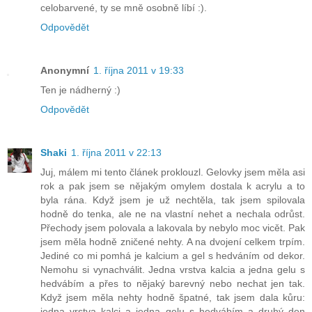
celobarvené, ty se mně osobně líbí :).
Odpovědět
Anonymní
1. října 2011 v 19:33
Ten je nádherný :)
Odpovědět
Shaki
1. října 2011 v 22:13
Juj, málem mi tento článek proklouzl. Gelovky jsem měla asi
rok a pak jsem se nějakým omylem dostala k acrylu a to
byla rána. Když jsem je už nechtěla, tak jsem spilovala
hodně do tenka, ale ne na vlastní nehet a nechala odrůst.
Přechody jsem polovala a lakovala by nebylo moc vicět. Pak
jsem měla hodně zničené nehty. A na dvojení celkem trpím.
Jediné co mi pomhá je kalcium a gel s hedváním od dekor.
Nemohu si vynachválit. Jedna vrstva kalcia a jedna gelu s
hedvábím a přes to nějaký barevný nebo nechat jen tak.
Když jsem měla nehty hodně špatné, tak jsem dala kůru:
jedna vrstva kalci a jedna gelu s hedvábím a druhý den