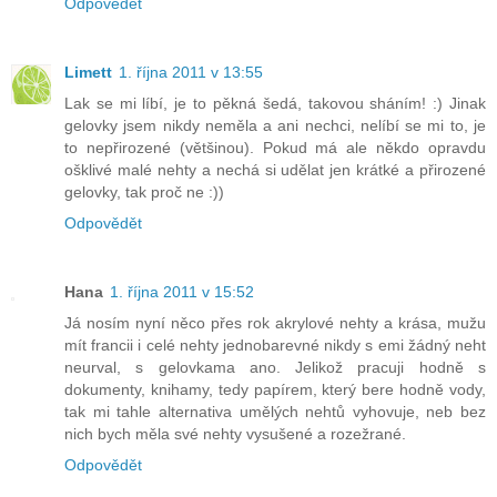
Odpovědět
Limett
1. října 2011 v 13:55
Lak se mi líbí, je to pěkná šedá, takovou sháním! :) Jinak
gelovky jsem nikdy neměla a ani nechci, nelíbí se mi to, je
to nepřirozené (většinou). Pokud má ale někdo opravdu
ošklivé malé nehty a nechá si udělat jen krátké a přirozené
gelovky, tak proč ne :))
Odpovědět
Hana
1. října 2011 v 15:52
Já nosím nyní něco přes rok akrylové nehty a krása, mužu
mít francii i celé nehty jednobarevné nikdy s emi žádný neht
neurval, s gelovkama ano. Jelikož pracuji hodně s
dokumenty, knihamy, tedy papírem, který bere hodně vody,
tak mi tahle alternativa umělých nehtů vyhovuje, neb bez
nich bych měla své nehty vysušené a rozežrané.
Odpovědět