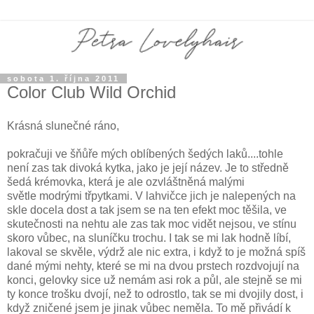
sobota 1. října 2011
Color Club Wild Orchid
Krásná slunečné ráno,
pokračuji ve šňůře mých oblíbených šedých laků....tohle
není zas tak divoká kytka, jako je její název. Je to středně
šedá krémovka, která je ale ozvláštněná malými
světle modrými třpytkami. V lahvičce jich je nalepených na
skle docela dost a tak jsem se na ten efekt moc těšila, ve
skutečnosti na nehtu ale zas tak moc vidět nejsou, ve stínu
skoro vůbec, na sluníčku trochu. I tak se mi lak hodně líbí,
lakoval se skvěle, výdrž ale nic extra, i když to je možná spíš
dané mými nehty, které se mi na dvou prstech rozdvojují na
konci, gelovky sice už nemám asi rok a půl, ale stejně se mi
ty konce trošku dvojí, než to odrostlo, tak se mi dvojily dost, i
když zničené jsem je jinak vůbec neměla. To mě přivádí k