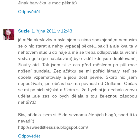
Jinak barvička je moc pěkná:)
Odpovědět
Suzie
1. října 2011 v 12:43
já měla akrylovky a byla sjem s nima spokojená,m nemusim
se o nic starat a nehty vypadaj pěkně...pak šla ale kvalita v
nehtovém studiu do háje a mě se třeba odlupovala ta vrchní
vrstva gelu (po nalakování),bylo vidět kde jsou doplňované,
žloutly atd. Tak jsem si je cca před měsícem po půl roce
nošení sundala. Zez ačátku se mi pořád lámaly, teď se
docela vzpamatovaly a jsou dost pevné. Skoro nic jsem
nepoužívala, jen občas bázi na pevnost od Oriflame. Občas
se mi po nich stýská a říkám si, že bych si je nechala znovu
udělat...ale zas co bych dělala s tou železnou zásobou
nehtů?:D
Btw, přidala jsem si tě do seznamu čtených blogů, snad ti to
nevadí:)
http://sweetlittlesuzie.blogspot.com/
Odpovědět