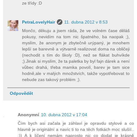
ze třídy :D
PetraLovelyHair
11. dubna 2012 v 8:53
Mončo, děkuju a jsem ráda, že ve volném čase děláš
pokusy, nevidím na tom nic špatného, ba naopak ;),
myslím, že anonym je zbytečně urýpaný, je mnohem
lepší se barevně a výtvarně realizovat doma na obličeji
(nechodit s tím do školy :D), než se flákat buhvíkde
;).Jinak si myslím, že ta paletka by byl fajn dárek a není
vůbec drahá, třeba mamka povolí, barev je tam sice
hodně,ale v malých množstvích, takže vypotřebovat to
nebude zas takový problém ;).
Odpovědět
Anonymní
10. dubna 2012 v 17:04
Čím bych asi začala je záhlaví je opravdu stylové a co
hlavně je originální a navíc ti to na těch fotkách moc slušíí..
:)) A k líčení nemám naprosto nic co dodat je krásně