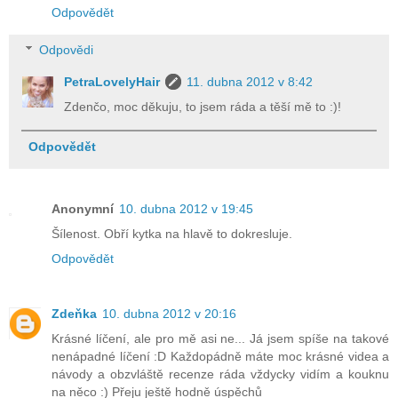
Odpovědět
Odpovědi
PetraLovelyHair
11. dubna 2012 v 8:42
Zdenčo, moc děkuju, to jsem ráda a těší mě to :)!
Odpovědět
Anonymní
10. dubna 2012 v 19:45
Šílenost. Obří kytka na hlavě to dokresluje.
Odpovědět
Zdeňka
10. dubna 2012 v 20:16
Krásné líčení, ale pro mě asi ne... Já jsem spíše na takové
nenápadné líčení :D Každopádně máte moc krásné videa a
návody a obzvláště recenze ráda vždycky vidím a kouknu
na něco :) Přeju ještě hodně úspěchů