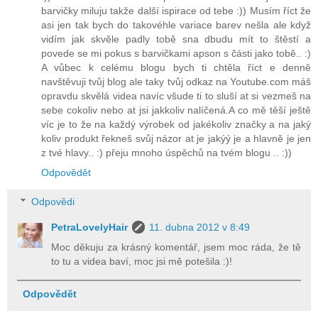
barvičky miluju takže další ispirace od tebe :)) Musím říct že
asi jen tak bych do takovéhle variace barev nešla ale když
vidím jak skvěle padly tobě sna dbudu mít to štěstí a
povede se mi pokus s barvičkami apson s části jako tobě.. :)
A vůbec k celému blogu bych ti chtěla říct e denně
navštěvuji tvůj blog ale taky tvůj odkaz na Youtube.com máš
opravdu skvělá videa navíc všude ti to sluší at si vezmeš na
sebe cokoliv nebo at jsi jakkoliv nalíčená.A co mě těší ještě
víc je to že na každý výrobek od jakékoliv značky a na jaký
koliv produkt řekneš svůj názor at je jakýý je a hlavně je jen
z tvé hlavy.. :) přeju mnoho úspěchů na tvém blogu .. :))
Odpovědět
Odpovědi
PetraLovelyHair
11. dubna 2012 v 8:49
Moc děkuju za krásný komentář, jsem moc ráda, že tě
to tu a videa baví, moc jsi mě potešila :)!
Odpovědět