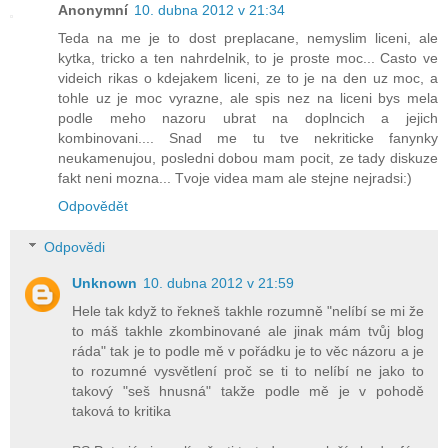
Anonymní
10. dubna 2012 v 21:34
Teda na me je to dost preplacane, nemyslim liceni, ale
kytka, tricko a ten nahrdelnik, to je proste moc... Casto ve
videich rikas o kdejakem liceni, ze to je na den uz moc, a
tohle uz je moc vyrazne, ale spis nez na liceni bys mela
podle meho nazoru ubrat na doplncich a jejich
kombinovani.... Snad me tu tve nekriticke fanynky
neukamenujou, posledni dobou mam pocit, ze tady diskuze
fakt neni mozna... Tvoje videa mam ale stejne nejradsi:)
Odpovědět
Odpovědi
Unknown
10. dubna 2012 v 21:59
Hele tak když to řekneš takhle rozumně "nelíbí se mi že
to máš takhle zkombinované ale jinak mám tvůj blog
ráda" tak je to podle mě v pořádku je to věc názoru a je
to rozumné vysvětlení proč se ti to nelíbí ne jako to
takový "seš hnusná" takže podle mě je v pohodě
taková to kritika