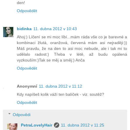
den!
Odpovědět
bidinka
11. dubna 2012 v 10:43
Ahoj:) Líčení se mi moc líbí...mám ráda vše co je barevné a
kombinaci žlutá, oranžová, červená mám asi nejraději:))
Máš pravdu, že na den to asi moc nebude, ale i tak mi to
udělalo radost:) Třeba v létě, až budu opálená
vyzkouším:)Tak se měj a směj:) Anča
Odpovědět
Anonymní
11. dubna 2012 v 11:12
Kdy napíšeš kolik váží ten balíček - viz. soutěž?
Odpovědět
Odpovědi
PetraLovelyHair
11. dubna 2012 v 11:25