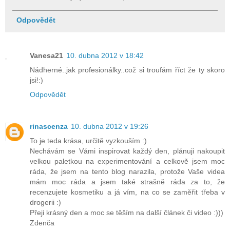
Odpovědět
Vanesa21
10. dubna 2012 v 18:42
Nádherné..jak profesionálky..což si troufám říct že ty skoro
jsi!:)
Odpovědět
rinascenza
10. dubna 2012 v 19:26
To je teda krása, určitě vyzkouším :)
Nechávám se Vámi inspirovat každý den, plánuji nakoupit
velkou paletkou na experimentování a celkově jsem moc
ráda, že jsem na tento blog narazila, protože Vaše videa
mám moc ráda a jsem také strašně ráda za to, že
recenzujete kosmetiku a já vím, na co se zaměřit třeba v
drogerii :)
Přeji krásný den a moc se těším na další článek či video :)))
Zdenča