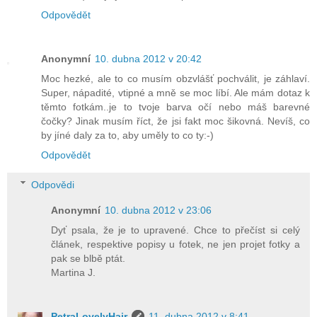
Odpovědět
Anonymní
10. dubna 2012 v 20:42
Moc hezké, ale to co musím obzvlášť pochválit, je záhlaví.
Super, nápadité, vtipné a mně se moc líbí. Ale mám dotaz k
těmto fotkám..je to tvoje barva očí nebo máš barevné
čočky? Jinak musím říct, že jsi fakt moc šikovná. Nevíš, co
by jíné daly za to, aby uměly to co ty:-)
Odpovědět
Odpovědi
Anonymní
10. dubna 2012 v 23:06
Dyť psala, že je to upravené. Chce to přečíst si celý
článek, respektive popisy u fotek, ne jen projet fotky a
pak se blbě ptát.
Martina J.
PetraLovelyHair
11. dubna 2012 v 8:41