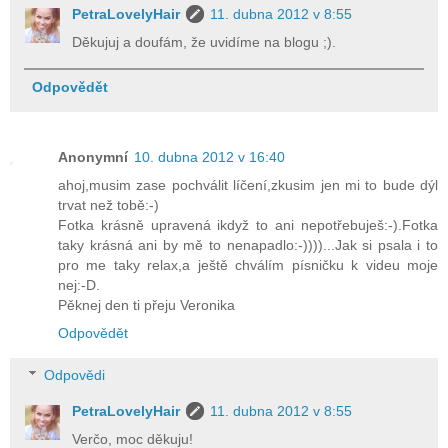
PetraLovelyHair
11. dubna 2012 v 8:55
Děkujuj a doufám, že uvidíme na blogu ;).
Odpovědět
Anonymní
10. dubna 2012 v 16:40
ahoj,musim zase pochválit líčení,zkusim jen mi to bude dýl
trvat než tobě:-)
Fotka krásně upravená ikdyž to ani nepotřebuješ:-).Fotka
taky krásná ani by mě to nenapadlo:-))))...Jak si psala i to
pro me taky relax,a ještě chválím písničku k videu moje
nej:-D.
Pěknej den ti přeju Veronika
Odpovědět
Odpovědi
PetraLovelyHair
11. dubna 2012 v 8:55
Verčo, moc děkuju!