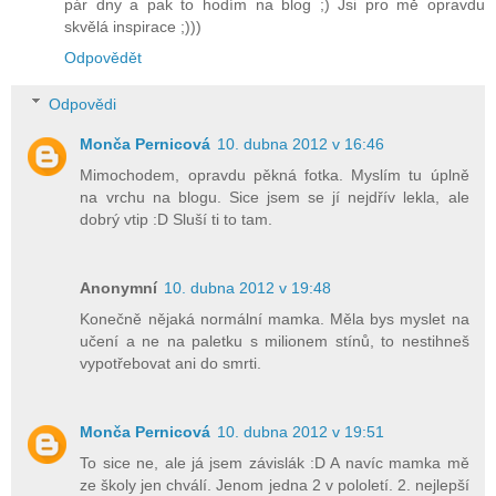
pár dny a pak to hodím na blog ;) Jsi pro mě opravdu
skvělá inspirace ;)))
Odpovědět
Odpovědi
Monča Pernicová
10. dubna 2012 v 16:46
Mimochodem, opravdu pěkná fotka. Myslím tu úplně
na vrchu na blogu. Sice jsem se jí nejdřív lekla, ale
dobrý vtip :D Sluší ti to tam.
Anonymní
10. dubna 2012 v 19:48
Konečně nějaká normální mamka. Měla bys myslet na
učení a ne na paletku s milionem stínů, to nestihneš
vypotřebovat ani do smrti.
Monča Pernicová
10. dubna 2012 v 19:51
To sice ne, ale já jsem závislák :D A navíc mamka mě
ze školy jen chválí. Jenom jedna 2 v pololetí. 2. nejlepší