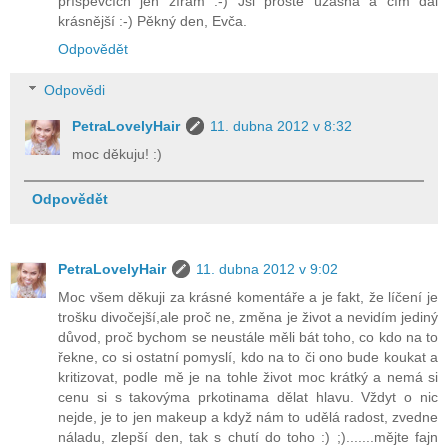
příspěvcích jen zírám :-) Jsi prostě úžasná a čím dál
krásnější :-) Pěkný den, Evča.
Odpovědět
Odpovědi
PetraLovelyHair
11. dubna 2012 v 8:32
moc děkuju! :)
Odpovědět
PetraLovelyHair
11. dubna 2012 v 9:02
Moc všem děkuji za krásné komentáře a je fakt, že líčení je
trošku divočejší,ale proč ne, změna je život a nevidím jediný
důvod, proč bychom se neustále měli bát toho, co kdo na to
řekne, co si ostatní pomyslí, kdo na to či ono bude koukat a
kritizovat, podle mě je na tohle život moc krátký a nemá si
cenu si s takovýma prkotinama dělat hlavu. Vždyt o nic
nejde, je to jen makeup a když nám to udělá radost, zvedne
náladu, zlepší den, tak s chutí do toho :) ;).......mějte fajn