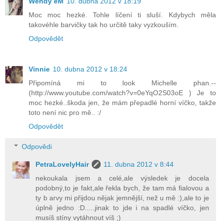
Wendy eM
10. dubna 2012 v 18:19
Moc moc hezké. Tohle líčení ti sluší. Kdybych měla
takovéhle barvičky tak ho určitě taky vyzkouším.
Odpovědět
Vinnie
10. dubna 2012 v 18:24
Připomíná mi to look Michelle phan.--
(http://www.youtube.com/watch?v=0eYqO2S03oE ) Je to
moc hezké..škoda jen, že mám přepadlé horní víčko, takže
toto není nic pro mě.. :/
Odpovědět
Odpovědi
PetraLovelyHair
11. dubna 2012 v 8:44
nekoukala jsem a celé,ale výsledek je docela
podobný,to je fakt,ale řekla bych, že tam má fialovou a
ty b arvy mi přijdou nějak jemnější, než u mě :),ale to je
úplně jedno :D.....jinak to jde i na spadlé víčko, jen
musíš stíny vytáhnout víš ;)