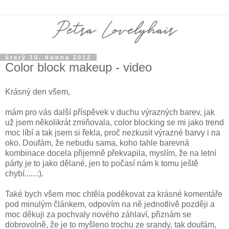
úterý 10. dubna 2012
Color block makeup - video
Krásný den všem,
mám pro vás další příspěvek v duchu výrazných barev, jak
už jsem několikrát zmiňovala, color blocking se mi jako trend
moc líbí a tak jsem si řekla, proč nezkusit výrazné barvy i na
oko. Doufám, že nebudu sama, koho tahle barevná
kombinace docela přijemně překvapila, myslím, že na letní
párty je to jako dělané, jen to počasí nám k tomu ještě
chybí......:).
Také bych všem moc chtěla poděkovat za krásné komentáře
pod minulým článkem, odpovím na ně jednotlivě později a
moc děkuji za pochvaly nového záhlaví, přiznám se
dobrovolně, že je to myšleno trochu ze srandy, tak doufám,