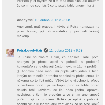
PS:Peto já si myslím že ti to teda moc sluší ale doufám
že se mnou souhlásíš co tu psala tahle anonymka :)
Anonymní
10. dubna 2012 v 23:58
Anonymní, máš pravdu. I kdyby si Petra namazala na
pusu hovno, její obdivovatelky jí pochválí krásný
makeup.
PetraLovelyHair
11. dubna 2012 v 8:39
Já úplně souhlasím s tím, co napsala Gábi, první
anonym je přece úplně v pohodě a podobné
komentáře se tu objevují často, nevidím žádný problém
;). Anonym nade mnou mi přijde jako jeden z těch,
kterým se to nelíbí a trochu nedokážou překousnou, že
někomu se to líbit může. Vždyt tohle všechno je přece
o osobním pocitu, já nechápu, proč se tohle pořád
dokola řeší, každému se líbí něco jiného, opravdu
nechápu, v čem je problém a co s tím anonymové
pořád mají za problém. Kritika je úplně v pohodě,
osobní vkus je individuální věc! Jinak co se týče looků