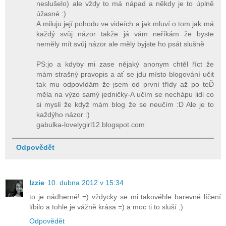
neslušelo) ale vždy to má nápad a někdy je to úplně
úžasné :)
A miluju její pohodu ve videích a jak mluví o tom jak má
každý svůj názor takže já vám neříkám že byste
neměly mít svůj názor ale měly byjste ho psát slušně
PS:jo a kdyby mi zase nějaký anonym chtěl říct že
mám strašný pravopis a ať se jdu místo blogování učit
tak mu odpovídám že jsem od první třídy až po teĎ
měla na výzo samý jedničky-A učím se nechápu lidi co
si myslí že když mám blog že se neučím :D Ale je to
každýho názor :)
gabulka-lovelygirl12.blogspot.com
Odpovědět
Izzie
10. dubna 2012 v 15:34
to je nádherné! =) vždycky se mi takovéhle barevné líčení
líbilo a tohle je vážně krása =) a moc ti to sluší ;)
Odpovědět