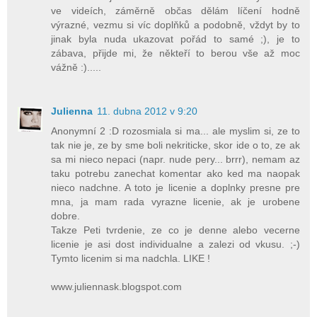
ve videích, záměrně občas dělám líčení hodně
výrazné, vezmu si víc doplňků a podobně, vždyt by to
jinak byla nuda ukazovat pořád to samé ;), je to
zábava, přijde mi, že někteří to berou vše až moc
vážně :).....
Julienna
11. dubna 2012 v 9:20
Anonymní 2 :D rozosmiala si ma... ale myslim si, ze to
tak nie je, ze by sme boli nekriticke, skor ide o to, ze ak
sa mi nieco nepaci (napr. nude pery... brrr), nemam az
taku potrebu zanechat komentar ako ked ma naopak
nieco nadchne. A toto je licenie a doplnky presne pre
mna, ja mam rada vyrazne licenie, ak je urobene
dobre.
Takze Peti tvrdenie, ze co je denne alebo vecerne
licenie je asi dost individualne a zalezi od vkusu. ;-)
Tymto licenim si ma nadchla. LIKE !
www.juliennask.blogspot.com