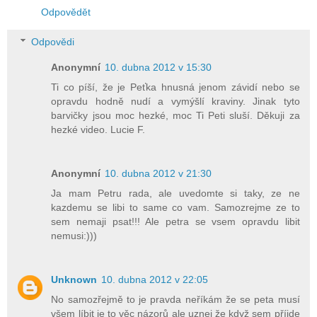
Odpovědět
Odpovědi
Anonymní
10. dubna 2012 v 15:30
Ti co píší, že je Peťka hnusná jenom závidí nebo se
opravdu hodně nudí a vymýšlí kraviny. Jinak tyto
barvičky jsou moc hezké, moc Ti Peti sluší. Děkuji za
hezké video. Lucie F.
Anonymní
10. dubna 2012 v 21:30
Ja mam Petru rada, ale uvedomte si taky, ze ne
kazdemu se libi to same co vam. Samozrejme ze to
sem nemaji psat!!! Ale petra se vsem opravdu libit
nemusi:)))
Unknown
10. dubna 2012 v 22:05
No samozřejmě to je pravda neříkám že se peta musí
všem líbit je to věc názorů ale uznej že když sem příjde