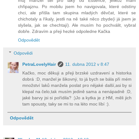
můj manžel šel pro laky od Essence, jelikož mám
chřipajznu. Po mobilu jsem ho navigovala, které odstíny
chci, ale přišla tam skupina mladých děvčat, které se
chichotaly a říkaly, jestli na ně také něco zbyde(i já jsem je
slyšela, jak se chechtají). Ale musím ho pochválit, vybral
dobře. Zdravím a přeji hezké odpoledne Kačka
Odpovědět
Odpovědi
PetraLovelyHair
11. dubna 2012 v 8:47
Kačko, moc děkuji a přeji brzské uzdravení a historka
dobrá :D, manžel je šikovný, to já bych se bála při mém
množství laků manžela poslat pro nějaké další,asi by si
klepal na čelo,tak musím jedině sama a nenápadně :D,
jaké barvy jsi si pořídila? :)Jo a kytka je z HM, měli jich
tam spousty, taky se mi to na léto moc líbí :).
Odpovědět