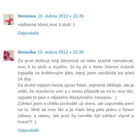
Veronica
10. dubna 2012 v 15:36
nádherné líčení,moc ti sluší :)
Odpovědět
Veronika
10. dubna 2012 v 15:36
Za prvé obdivuji tvoji šikovnost se takto krásně namalovat,
moc ti to sluší a myslím, že by jsi s tímto líčením krásně
zapadla na květinovým ples, který jsem navštívila asi před
14 dny.
Za druhé nejsem fanda úprav fotek, zejméně obličejů, ale je
vidět, že manžel to umí a v tomto případě se mi to moc líbí,
vypadá to jako z nějakého lifestylového časopisu. :)
Záhlaví jsem ti chtěla pochválit už včera, ale zapoměla jsem
na to. Mně se moc líbí a já mám blog jako jednu z forem
zábavy a relaxu, tak proč by nemělo být záhlaví vtipné a
hravé?! ;)
Odpovědět