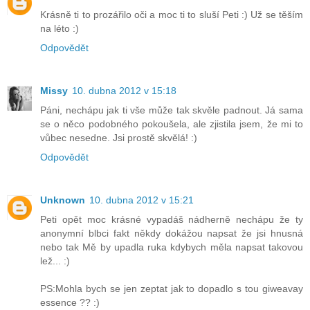
Krásně ti to prozářilo oči a moc ti to sluší Peti :) Už se těším
na léto :)
Odpovědět
Missy
10. dubna 2012 v 15:18
Páni, nechápu jak ti vše může tak skvěle padnout. Já sama
se o něco podobného pokoušela, ale zjistila jsem, že mi to
vůbec nesedne. Jsi prostě skvělá! :)
Odpovědět
Unknown
10. dubna 2012 v 15:21
Peti opět moc krásné vypadáš nádherně nechápu že ty
anonymní blbci fakt někdy dokážou napsat že jsi hnusná
nebo tak Mě by upadla ruka kdybych měla napsat takovou
lež... :)
PS:Mohla bych se jen zeptat jak to dopadlo s tou giweavay
essence ?? :)