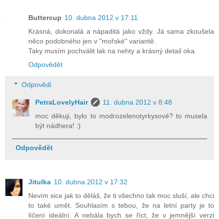
Buttercup
10. dubna 2012 v 17:11
Krásná, dokonalá a nápaditá jako vždy. Já sama zkoušela
něco podobného jen v "mořské" variantě.
Taky musím pochválit lak na nehty a krásný detail oka.
Odpovědět
Odpovědi
PetraLovelyHair
11. dubna 2012 v 8:48
moc děkuji, bylo to modrozelenotyrkysové? to musela
být nádhera! :)
Odpovědět
Jitulka
10. dubna 2012 v 17:32
Nevím sice jak to děláš, že ti všechno tak moc sluší, ale chci
to také umět. Souhlasím s tebou, že na letní party je to
líčení ideální. A nebála bych se říct, že v jemnější verzi