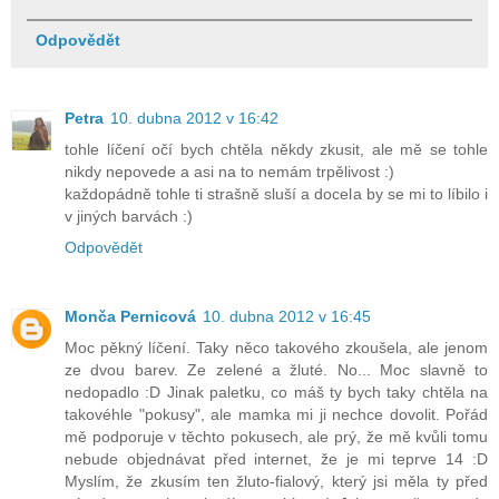
Odpovědět
Petra
10. dubna 2012 v 16:42
tohle líčení očí bych chtěla někdy zkusit, ale mě se tohle
nikdy nepovede a asi na to nemám trpělivost :)
každopádně tohle ti strašně sluší a docela by se mi to líbilo i
v jiných barvách :)
Odpovědět
Monča Pernicová
10. dubna 2012 v 16:45
Moc pěkný líčení. Taky něco takového zkoušela, ale jenom
ze dvou barev. Ze zelené a žluté. No... Moc slavně to
nedopadlo :D Jinak paletku, co máš ty bych taky chtěla na
takovéhle "pokusy", ale mamka mi ji nechce dovolit. Pořád
mě podporuje v těchto pokusech, ale prý, že mě kvůli tomu
nebude objednávat před internet, že je mi teprve 14 :D
Myslím, že zkusím ten žluto-fialový, který jsi měla ty před