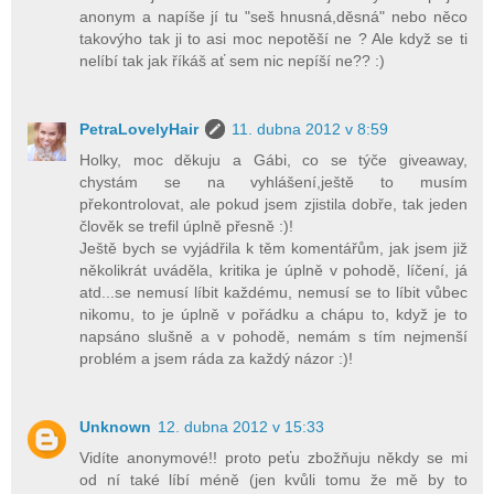
anonym a napíše jí tu "seš hnusná,děsná" nebo něco
takovýho tak ji to asi moc nepotěší ne ? Ale když se ti
nelíbí tak jak říkáš ať sem nic nepíší ne?? :)
PetraLovelyHair
11. dubna 2012 v 8:59
Holky, moc děkuju a Gábi, co se týče giveaway,
chystám se na vyhlášení,ještě to musím
překontrolovat, ale pokud jsem zjistila dobře, tak jeden
člověk se trefil úplně přesně :)!
Ještě bych se vyjádřila k těm komentářům, jak jsem již
několikrát uváděla, kritika je úplně v pohodě, líčení, já
atd...se nemusí líbit každému, nemusí se to líbit vůbec
nikomu, to je úplně v pořádku a chápu to, když je to
napsáno slušně a v pohodě, nemám s tím nejmenší
problém a jsem ráda za každý názor :)!
Unknown
12. dubna 2012 v 15:33
Vidíte anonymové!! proto peťu zbožňuju někdy se mi
od ní také líbí méně (jen kvůli tomu že mě by to