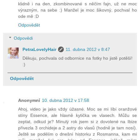
klidně i na den, zkombinované s něčím fajn, už ne moc
výrazným, na sebe :) Manžel je moc šikovný, pochval ho
ode mě :D
Odpovědět
Odpovědi
PetraLovelyHair
11. dubna 2012 v 8:47
Děkuju, pochvala od odbornice na fotky ho jistě potěší!
:)
Odpovědět
Anonymní
10. dubna 2012 v 17:58
Ahoj, video je jako vždy úžasné. Moc se mi líbí oranžové
stíny Essence, ale hlavně kytička ve vlasech. Můžu se
zeptat, odkud je? Minulý rok jsem si z dovolené na Ibize
přivezla 3 orchideje a 2 astry do vlasů (hodně je tam nosí).
Ještě se podělím o dnešní historku z Rosmanna, kam mi