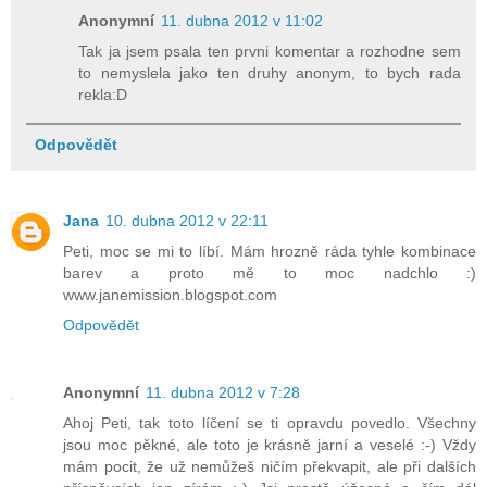
Anonymní
11. dubna 2012 v 11:02
Tak ja jsem psala ten prvni komentar a rozhodne sem
to nemyslela jako ten druhy anonym, to bych rada
rekla:D
Odpovědět
Jana
10. dubna 2012 v 22:11
Peti, moc se mi to líbí. Mám hrozně ráda tyhle kombinace
barev a proto mě to moc nadchlo :)
www.janemission.blogspot.com
Odpovědět
Anonymní
11. dubna 2012 v 7:28
Ahoj Peti, tak toto líčení se ti opravdu povedlo. Všechny
jsou moc pěkné, ale toto je krásně jarní a veselé :-) Vždy
mám pocit, že už nemůžeš ničím překvapit, ale při dalších