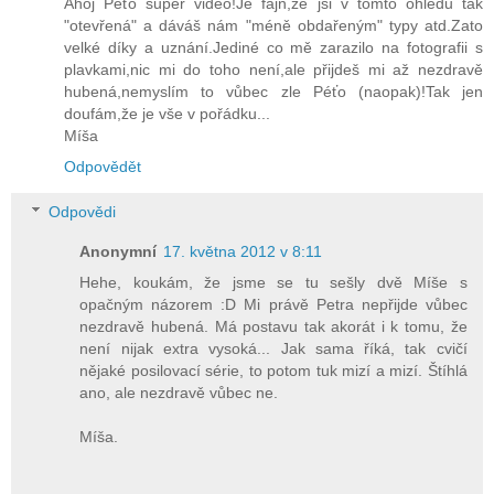
Ahoj Péťo super video!Je fajn,že jsi v tomto ohledu tak
"otevřená" a dáváš nám "méně obdařeným" typy atd.Zato
velké díky a uznání.Jediné co mě zarazilo na fotografii s
plavkami,nic mi do toho není,ale přijdeš mi až nezdravě
hubená,nemyslím to vůbec zle Péťo (naopak)!Tak jen
doufám,že je vše v pořádku...
Míša
Odpovědět
Odpovědi
Anonymní
17. května 2012 v 8:11
Hehe, koukám, že jsme se tu sešly dvě Míše s
opačným názorem :D Mi právě Petra nepřijde vůbec
nezdravě hubená. Má postavu tak akorát i k tomu, že
není nijak extra vysoká... Jak sama říká, tak cvičí
nějaké posilovací série, to potom tuk mizí a mizí. Štíhlá
ano, ale nezdravě vůbec ne.
Míša.