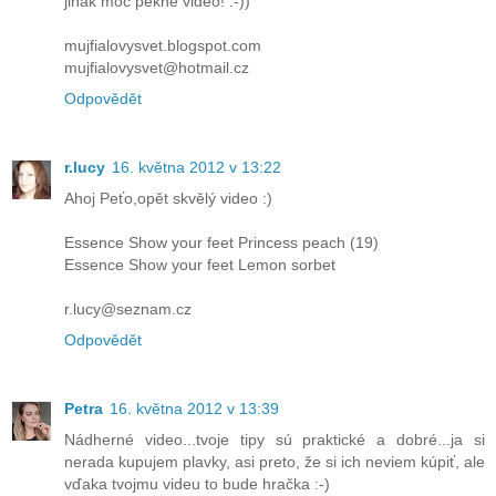
jinak moc pěkné video! :-))
mujfialovysvet.blogspot.com
mujfialovysvet@hotmail.cz
Odpovědět
r.lucy
16. května 2012 v 13:22
Ahoj Peťo,opět skvělý video :)
Essence Show your feet Princess peach (19)
Essence Show your feet Lemon sorbet
r.lucy@seznam.cz
Odpovědět
Petra
16. května 2012 v 13:39
Nádherné video...tvoje tipy sú praktické a dobré...ja si
nerada kupujem plavky, asi preto, že si ich neviem kúpiť, ale
vďaka tvojmu videu to bude hračka :-)