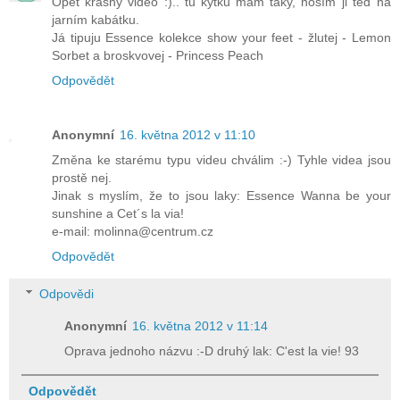
Opět krásný video :).. tu kytku mám taky, nosím ji teď na
jarním kabátku.
Já tipuju Essence kolekce show your feet - žlutej - Lemon
Sorbet a broskvovej - Princess Peach
Odpovědět
Anonymní
16. května 2012 v 11:10
Změna ke starému typu videu chválim :-) Tyhle videa jsou
prostě nej.
Jinak s myslím, že to jsou laky: Essence Wanna be your
sunshine a Cet´s la via!
e-mail: molinna@centrum.cz
Odpovědět
Odpovědi
Anonymní
16. května 2012 v 11:14
Oprava jednoho názvu :-D druhý lak: C'est la vie! 93
Odpovědět