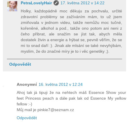
PetraLovelyHair
17. května 2012 v 14:22
Holky, každopádně moc děkuju za pochvalu, určité
zdravotní problémy se zažíváním mám, to už jsem
zmiňovala v jednom videu, takže nemůžu moc tučné,
kořeněné, alkohol a pod., takže ono potom ani neni z
čeho přibrat, ale snažím se jíst tak, abych měla
dostatek živin a energie a hýbat se, pevně věřím, že se
mi to snad daří :). Jinak ale mlsání se také nevyhýbám,
myslím, že do značné míry je to i věc genetiky ;).
Odpovědět
Anonymní
16. května 2012 v 12:24
Ahoj tak já tipuji že na nehtech máš Essence Show your
feet Princess peach a dále pak lak od Essence My yellow
fellow :-)
Můj mail je pinkie7@seznam.cz
Odpovědět