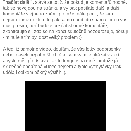
"načíst další",
stává se totiž, že pokud je komentářů hodně,
tak se nevejdou na stránku a vy pak posíláte další a další
komentáře stejného znění, protože máte pocit, že tam
nejsou, čímž některé to pak samo i hodí do spamu, proto vás
moc prosím, než budete posílat shodné komentáře,
zkontrolujte si, zda se na konci skutečně nezobrazuje, děkuji
- minule s tím byl dost velký problém ;).
A ted již samotné video, doufám, že vás fotky podprsenky
nebo plavek nepohorší, chtěla jsem vám je ukázat v akci,
abyste měli představu, jak to funguje na mně, protože já
skutečně obdařená vůbec nejsem a tyhle vychytávky i tak
udělají celkem pěkný výstřih :).