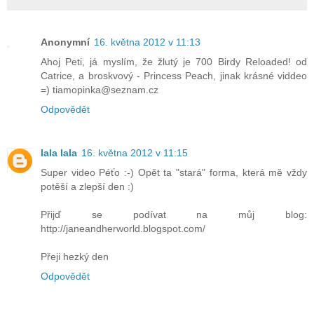
Anonymní
16. května 2012 v 11:13
Ahoj Peti, já myslím, že žlutý je 700 Birdy Reloaded! od
Catrice, a broskvový - Princess Peach, jinak krásné viddeo
=) tiamopinka@seznam.cz
Odpovědět
lala lala
16. května 2012 v 11:15
Super video Péťo :-) Opět ta "stará" forma, která mě vždy
potěší a zlepší den :)
Přijď se podívat na můj blog:
http://janeandherworld.blogspot.com/
Přeji hezký den
Odpovědět