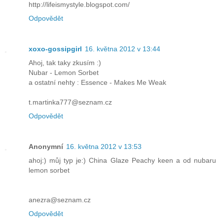
http://lifeismystyle.blogspot.com/
Odpovědět
xoxo-gossipgirl
16. května 2012 v 13:44
Ahoj, tak taky zkusím :)
Nubar - Lemon Sorbet
a ostatní nehty : Essence - Makes Me Weak
t.martinka777@seznam.cz
Odpovědět
Anonymní
16. května 2012 v 13:53
ahoj:) můj typ je:) China Glaze Peachy keen a od nubaru
lemon sorbet
anezra@seznam.cz
Odpovědět