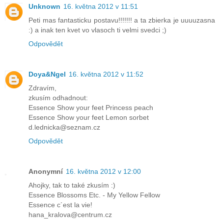
Unknown
16. května 2012 v 11:51
Peti mas fantasticku postavu!!!!!!! a ta zbierka je uuuuzasna
:) a inak ten kvet vo vlasoch ti velmi svedci ;)
Odpovědět
Doya&Ngel
16. května 2012 v 11:52
Zdravím,
zkusím odhadnout:
Essence Show your feet Princess peach
Essence Show your feet Lemon sorbet
d.lednicka@seznam.cz
Odpovědět
Anonymní
16. května 2012 v 12:00
Ahojky, tak to také zkusím :)
Essence Blossoms Etc. - My Yellow Fellow
Essence c´est la vie!
hana_kralova@centrum.cz