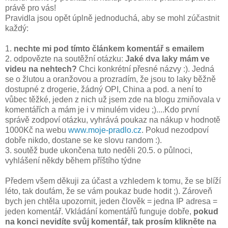
právě pro vás!
Pravidla jsou opět úplně jednoduchá, aby se mohl zúčastnit
každý:
1.
nechte mi pod tímto článkem komentář s emailem
2. odpovězte na soutěžní otázku:
Jaké dva laky mám ve
videu na nehtech?
Chci konkrétní přesné názvy :). Jedná
se o žlutou a oranžovou a prozradím, že jsou to laky běžně
dostupné z drogerie, žádný OPI, China a pod. a není to
vůbec těžké, jeden z nich už jsem zde na blogu zmiňovala v
komentářích a mám je i v minulém videu ;)....Kdo první
správě zodpoví otázku, vyhrává poukaz na nákup v hodnotě
1000Kč na webu
www.moje-pradlo.cz
. Pokud nezodpoví
dobře nikdo, dostane se ke slovu random :).
3. soutěž bude ukončena tuto neděli 20.5. o půlnoci,
vyhlášení někdy během příštího týdne
Předem všem děkuji za účast a vzhledem k tomu, že se blíží
léto, tak doufám, že se vám poukaz bude hodit ;). Zároveň
bych jen chtěla upozornit, jeden člověk = jedna IP adresa =
jeden komentář. Vkládání komentářů funguje dobře,
pokud
na konci nevidíte svůj komentář, tak prosím klikněte na