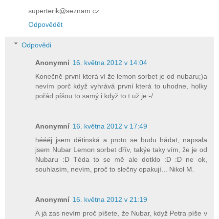
superterik@seznam.cz
Odpovědět
Odpovědi
Anonymní
16. května 2012 v 14:04
Konečně první která ví že lemon sorbet je od nubaru;)a
nevím porč když vyhrává první která to uhodne, holky
pořád píšou to samý i když to t už je:-/
Anonymní
16. května 2012 v 17:49
héééj jsem dětinská a proto se budu hádat, napsala
jsem Nubar Lemon sorbet dřív, takýe taky vím, že je od
Nubaru :D Téda to se mě ale dotklo :D :D ne ok,
souhlasím, nevím, proč to slečny opakují... Nikol M.
Anonymní
16. května 2012 v 21:19
A já zas nevím proč píšete, že Nubar, když Petra píše v