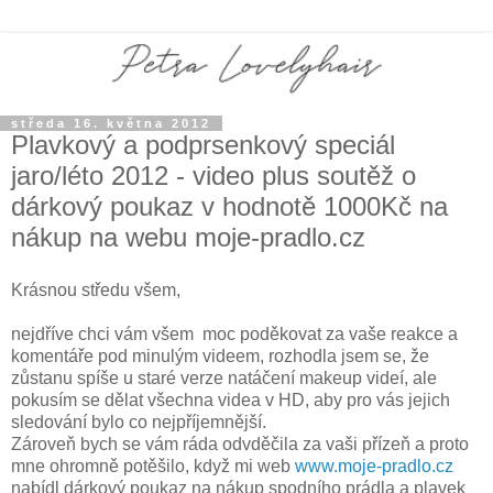
středa 16. května 2012
Plavkový a podprsenkový speciál
jaro/léto 2012 - video plus soutěž o
dárkový poukaz v hodnotě 1000Kč na
nákup na webu moje-pradlo.cz
Krásnou středu všem,
nejdříve chci vám všem moc poděkovat za vaše reakce a
komentáře pod minulým videem, rozhodla jsem se, že
zůstanu spíše u staré verze natáčení makeup videí, ale
pokusím se dělat všechna videa v HD, aby pro vás jejich
sledování bylo co nejpříjemnější.
Zároveň bych se vám ráda odvděčila za vaši přízeň a proto
mne ohromně potěšilo, když mi web
www.moje-pradlo.cz
nabídl dárkový poukaz na nákup spodního prádla a plavek