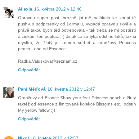
Allexis
16. května 2012 v 12:46
Opravdu super post, hrozně jsi mě nalákala ke koupi té
push-up podprsenky od Lormalu, vypadá opravdu skvěle a
právě takou bych těď potřebovala - tak třeba se mi poštěstí
a získám ten poukaz ;-) Jinak co se týká odstínu laků, tak si
myslím, že žlutý je Lemon sorbet a oranžový Princess
peach - oba od Essence.
Radka.Valuskova@seznam.cz
Odpovědět
Paní Méďová
16. května 2012 v 12:47
Oranžový od Essnce Show your feet Princess peach a žlutý
taktéž od essence z limitované kolekce Blssoms etc., odstín
My yellow fellow :))
Odpovědět
Nikol
16. května 2012 v 12:57