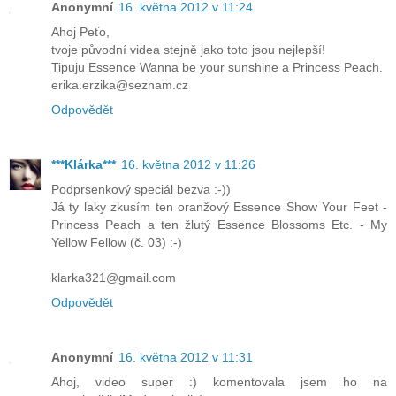
Anonymní
16. května 2012 v 11:24
Ahoj Peťo,
tvoje původní videa stejně jako toto jsou nejlepší!
Tipuju Essence Wanna be your sunshine a Princess Peach.
erika.erzika@seznam.cz
Odpovědět
***Klárka***
16. května 2012 v 11:26
Podprsenkový speciál bezva :-))
Já ty laky zkusím ten oranžový Essence Show Your Feet -
Princess Peach a ten žlutý Essence Blossoms Etc. - My
Yellow Fellow (č. 03) :-)
klarka321@gmail.com
Odpovědět
Anonymní
16. května 2012 v 11:31
Ahoj, video super :) komentovala jsem ho na