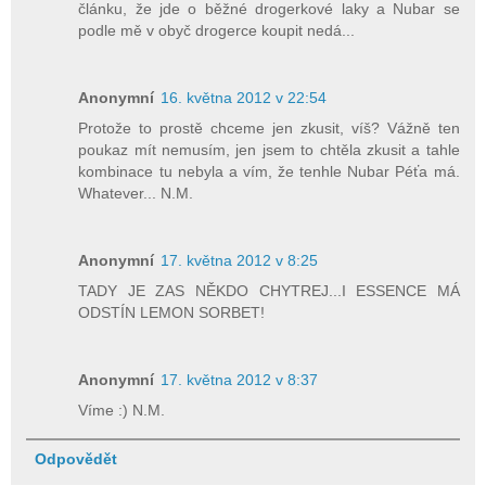
článku, že jde o běžné drogerkové laky a Nubar se
podle mě v obyč drogerce koupit nedá...
Anonymní
16. května 2012 v 22:54
Protože to prostě chceme jen zkusit, víš? Vážně ten
poukaz mít nemusím, jen jsem to chtěla zkusit a tahle
kombinace tu nebyla a vím, že tenhle Nubar Péťa má.
Whatever... N.M.
Anonymní
17. května 2012 v 8:25
TADY JE ZAS NĚKDO CHYTREJ...I ESSENCE MÁ
ODSTÍN LEMON SORBET!
Anonymní
17. května 2012 v 8:37
Víme :) N.M.
Odpovědět