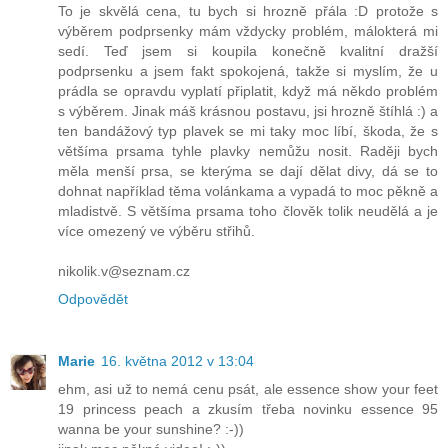
To je skvělá cena, tu bych si hrozně přála :D protože s
výběrem podprsenky mám vždycky problém, málokterá mi
sedí. Teď jsem si koupila konečně kvalitní dražší
podprsenku a jsem fakt spokojená, takže si myslím, že u
prádla se opravdu vyplatí připlatit, když má někdo problém
s výběrem. Jinak máš krásnou postavu, jsi hrozně štíhlá :) a
ten bandážový typ plavek se mi taky moc líbí, škoda, že s
většíma prsama tyhle plavky nemůžu nosit. Raději bych
měla menší prsa, se kterýma se dají dělat divy, dá se to
dohnat například těma volánkama a vypadá to moc pěkně a
mladistvě. S většíma prsama toho člověk tolik neudělá a je
více omezený ve výběru střihů.
nikolik.v@seznam.cz
Odpovědět
Marie
16. května 2012 v 13:04
ehm, asi už to nemá cenu psát, ale essence show your feet
19 princess peach a zkusím třeba novinku essence 95
wanna be your sunshine? :-))