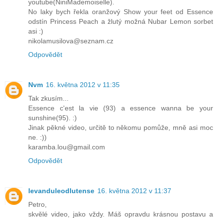
youtube(NiniMademoiselle).
No laky bych řekla oranžový Show your feet od Essence
odstín Princess Peach a žlutý možná Nubar Lemon sorbet
asi :)
nikolamusilova@seznam.cz
Odpovědět
Nvm
16. května 2012 v 11:35
Tak zkusím...
Essence c'est la vie (93) a essence wanna be your
sunshine(95). :)
Jinak pěkné video, určitě to někomu pomůže, mně asi moc
ne. :))
karamba.lou@gmail.com
Odpovědět
levanduleodlutense
16. května 2012 v 11:37
Petro,
skvělé video, jako vždy. Máš opravdu krásnou postavu a