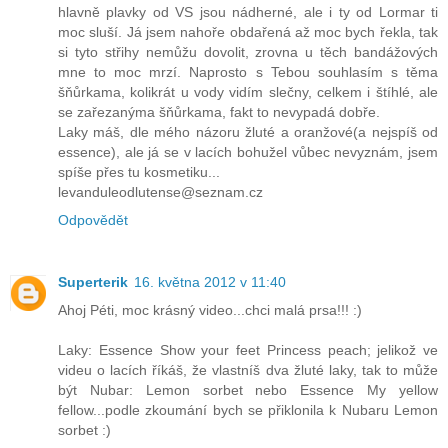
hlavně plavky od VS jsou nádherné, ale i ty od Lormar ti
moc sluší. Já jsem nahoře obdařená až moc bych řekla, tak
si tyto střihy nemůžu dovolit, zrovna u těch bandážových
mne to moc mrzí. Naprosto s Tebou souhlasím s těma
šňůrkama, kolikrát u vody vidím slečny, celkem i štíhlé, ale
se zařezanýma šňůrkama, fakt to nevypadá dobře.
Laky máš, dle mého názoru žluté a oranžové(a nejspíš od
essence), ale já se v lacích bohužel vůbec nevyznám, jsem
spíše přes tu kosmetiku...
levanduleodlutense@seznam.cz
Odpovědět
Superterik
16. května 2012 v 11:40
Ahoj Péti, moc krásný video...chci malá prsa!!! :)
Laky: Essence Show your feet Princess peach; jelikož ve
videu o lacích říkáš, že vlastníš dva žluté laky, tak to může
být Nubar: Lemon sorbet nebo Essence My yellow
fellow...podle zkoumání bych se přiklonila k Nubaru Lemon
sorbet :)