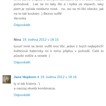
pohodově... Lak se mi taky líbí a i kytka ve vlasech, taky
jsem je začala nedávno nosit... no, asi se mi líbí všecko, jak
na to tak koukám :) Bezva outfit!
Verunka
Odpovědět
Nina
19. května 2012 v 18:15
luxus! mně se tento outfit moc líbí, jeden z tvých nejlepších!
květinové balerínky mi k tomu přijdou v pohodě. Celé to
působí svěže a vesele :)
Odpovědět
Jane Hepburn ♦
19. května 2012 v 18:16
ty si tak krásna :')
a naozaj skvelá kombinácia.
Odpovědět