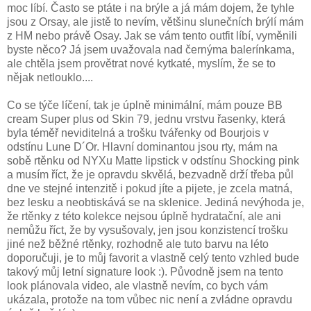
moc líbí. Často se ptáte i na brýle a já mám dojem, že tyhle
jsou z Orsay, ale jistě to nevím, většinu slunečních brýlí mám
z HM nebo právě Osay. Jak se vám tento outfit líbí, vyměnili
byste něco? Já jsem uvažovala nad černýma balerínkama,
ale chtěla jsem provětrat nové kytkaté, myslím, že se to
nějak netlouklo....
Co se týče líčení, tak je úplně minimální, mám pouze BB
cream Super plus od Skin 79, jednu vrstvu řasenky, která
byla téměř neviditelná a trošku tvářenky od Bourjois v
odstínu Lune D´Or. Hlavní dominantou jsou rty, mám na
sobě rtěnku od NYXu Matte lipstick v odstínu Shocking pink
a musím říct, že je opravdu skvělá, bezvadně drží třeba půl
dne ve stejné intenzitě i pokud jíte a pijete, je zcela matná,
bez lesku a neobtiskává se na sklenice. Jediná nevýhoda je,
že rtěnky z této kolekce nejsou úplně hydratační, ale ani
nemůžu říct, že by vysušovaly, jen jsou konzistencí trošku
jiné než běžné rtěnky, rozhodně ale tuto barvu na léto
doporučuji, je to můj favorit a vlastně celý tento vzhled bude
takový můj letní signature look :). Původně jsem na tento
look plánovala video, ale vlastně nevím, co bych vám
ukázala, protože na tom vůbec nic není a zvládne opravdu