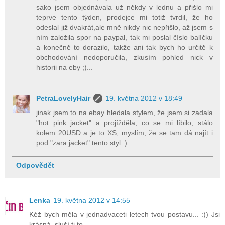
sako jsem objednávala už někdy v lednu a přišlo mi
teprve tento týden, prodejce mi totiž tvrdil, že ho
odeslal již dvakrát,ale mně nikdy nic nepřišlo, až jsem s
ním založila spor na paypal, tak mi poslal číslo balíčku
a konečně to dorazilo, takže ani tak bych ho určitě k
obchodování nedoporučila, zkusím pohled nick v
historii na eby ;)...
PetraLovelyHair
19. května 2012 v 18:49
jinak jsem to na ebay hledala stylem, že jsem si zadala
"hot pink jacket" a projížděla, co se mi líbilo, stálo
kolem 20USD a je to XS, myslím, že se tam dá najít i
pod "zara jacket" tento styl :)
Odpovědět
Lenka
19. května 2012 v 14:55
Kéž bych měla v jednadvaceti letech tvou postavu... :)) Jsi
krásná, sluší ti to.