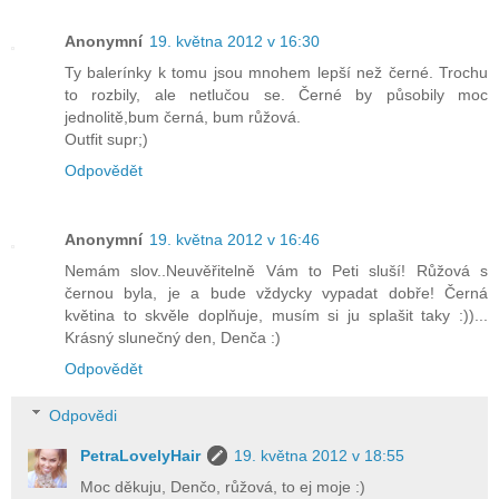
Anonymní
19. května 2012 v 16:30
Ty balerínky k tomu jsou mnohem lepší než černé. Trochu
to rozbily, ale netlučou se. Černé by působily moc
jednolitě,bum černá, bum růžová.
Outfit supr;)
Odpovědět
Anonymní
19. května 2012 v 16:46
Nemám slov..Neuvěřitelně Vám to Peti sluší! Růžová s
černou byla, je a bude vždycky vypadat dobře! Černá
květina to skvěle doplňuje, musím si ju splašit taky :))...
Krásný slunečný den, Denča :)
Odpovědět
Odpovědi
PetraLovelyHair
19. května 2012 v 18:55
Moc děkuju, Denčo, růžová, to ej moje :)