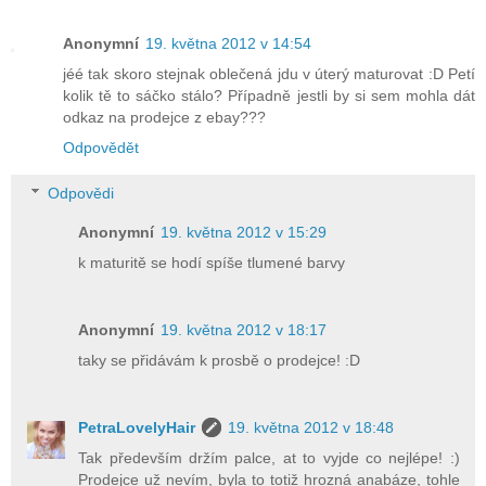
Anonymní
19. května 2012 v 14:54
jéé tak skoro stejnak oblečená jdu v úterý maturovat :D Petí
kolik tě to sáčko stálo? Případně jestli by si sem mohla dát
odkaz na prodejce z ebay???
Odpovědět
Odpovědi
Anonymní
19. května 2012 v 15:29
k maturitě se hodí spíše tlumené barvy
Anonymní
19. května 2012 v 18:17
taky se přidávám k prosbě o prodejce! :D
PetraLovelyHair
19. května 2012 v 18:48
Tak především držím palce, at to vyjde co nejlépe! :)
Prodejce už nevím, byla to totiž hrozná anabáze, tohle