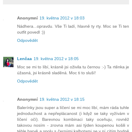
Anonymní
19. května 2012 v 18:03
Nádhera...opravdu. Vše Ti ladí, hlavně ty rty. Moc se Ti ten
outfit povedl :))
Odpovědět
Lenčaa
19. května 2012 v 18:05
Moc se mi to líbí, krásně jsi oživila tu černou :-) Ta rtěnka je
úžasná, jsi krásně sladěná. Moc ti to sluší!
Odpovědět
Anonymní
19. května 2012 v 18:15
Balerínky jsou super a líčení se mi moc líbí, mám ráda tuhle
jednoduchost a nepřeplácanost (i když se taky vyžívám v
líčení očí). Barevnou kombinaci taky oceňuju, rovněž
takovou nosím - zrovna mám asi týden koupenou košili v
téhle barvě a spolu s černými kalhotami se v ní cítím hodně