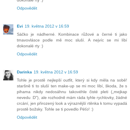
Odpovědět
Evi
19. května 2012 v 16:59
Sáčko je nádherné. Kombinace růžové a černé ti jako
tmavovlásce podle mě moc sluší. A nejvíc se mi líbí
dokonalé rty :)
Odpovědět
Darinka
19. května 2012 v 16:59
Tohle je prostě nejlepší outfit, který si kdy měla na sobě!
staršně ti to sluší ten make-up se mi moc líbí, škoda, že s
pihama nikdy nedosáhnu takovéhle čisté pleti („mejkap
nevedu :D"), ale rozhodně mám ráda tyhle rychlovky, žádné
crcání, jen přirozený look a výraznější rtěnka k tomu vypadá
prostě božsky. Tohle se ti povedlo Péťo! :)
Odpovědět