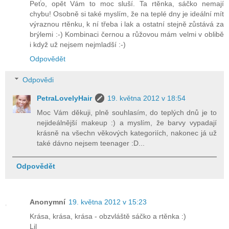
Peťo, opět Vám to moc sluší. Ta rtěnka, sáčko nemají
chybu! Osobně si také myslím, že na teplé dny je ideální mít
výraznou rtěnku, k ní třeba i lak a ostatní stejně zůstává za
brýlemi :-) Kombinaci černou a růžovou mám velmi v oblibě
i když už nejsem nejmladší :-)
Odpovědět
Odpovědi
PetraLovelyHair
19. května 2012 v 18:54
Moc Vám děkuji, plně souhlasím, do teplých dnů je to
nejideálnější makeup :) a myslím, že barvy vypadají
krásně na všechn věkových kategoriích, nakonec já už
také dávno nejsem teenager :D...
Odpovědět
Anonymní
19. května 2012 v 15:23
Krása, krása, krása - obzvláště sáčko a rtěnka :)
Lil