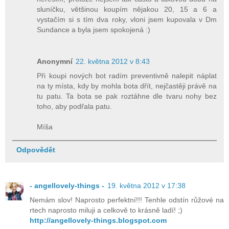
sluníčku, většinou koupím nějakou 20, 15 a 6 a
vystačím si s tím dva roky, vloni jsem kupovala v Dm
Sundance a byla jsem spokojená :)
Anonymní
22. května 2012 v 8:43
Při koupi nových bot radím preventivně nalepit náplat
na ty místa, kdy by mohla bota dřít, nejčastěji právě na
tu patu. Ta bota se pak roztáhne dle tvaru nohy bez
toho, aby podřala patu.
Míša
Odpovědět
- angellovely-things -
19. května 2012 v 17:38
Nemám slov! Naprosto perfektní!!! Tenhle odstín růžové na
rtech naprosto miluji a celkově to krásně ladí! ;)
http://angellovely-things.blogspot.com