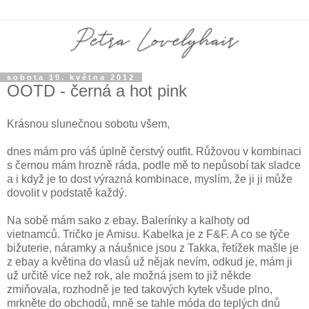
sobota 19. května 2012
OOTD - černá a hot pink
Krásnou slunečnou sobotu všem,
dnes mám pro váš úplně čerstvý outfit. Růžovou v kombinaci
s černou mám hrozně ráda, podle mě to nepůsobí tak sladce
a i když je to dost výrazná kombinace, myslím, že ji ji může
dovolit v podstatě každý.
Na sobě mám sako z ebay. Balerínky a kalhoty od
vietnamců. Tričko je Amisu. Kabelka je z F&F. A co se týče
bižuterie, náramky a náušnice jsou z Takka, řetížek mašle je
z ebay a květina do vlasů už nějak nevím, odkud je, mám ji
už určitě více než rok, ale možná jsem to již někde
zmiňovala, rozhodně je ted takových kytek všude plno,
mrkněte do obchodů, mně se tahle móda do teplých dnů