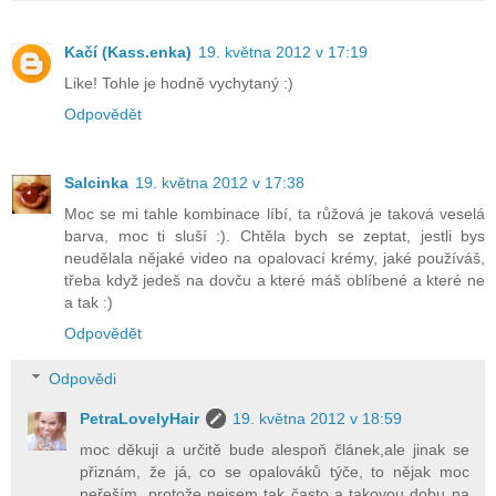
Kačí (Kass.enka)
19. května 2012 v 17:19
Like! Tohle je hodně vychytaný :)
Odpovědět
Salcinka
19. května 2012 v 17:38
Moc se mi tahle kombinace líbí, ta růžová je taková veselá
barva, moc ti sluší :). Chtěla bych se zeptat, jestli bys
neudělala nějaké video na opalovací krémy, jaké používáš,
třeba když jedeš na dovču a které máš oblíbené a které ne
a tak :)
Odpovědět
Odpovědi
PetraLovelyHair
19. května 2012 v 18:59
moc děkuji a určitě bude alespoň článek,ale jinak se
přiznám, že já, co se opalováků týče, to nějak moc
neřeším, protože nejsem tak často a takovou dobu na