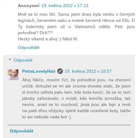
Anonymní
19. května 2012 v 17:13
Mně se to moc líbí. Sama jsem dnes byla venku v černých
legínách, červeném saku a matné červené rtěnce od Elfu :D
Ty balerínky jsem už u Vietnamců viděla. Peti, jsou
pohodlné? Drží??
Hezký víkend a ahoj :) Nikol M.
Odpovědět
Odpovědi
PetraLovelyHair
19. května 2012 v 18:57
Ahoj Nikčo, musím říct, že pohodlné jsou, na chození
určitě, bohužel se mi ale zrovna dneska stalo, že jsem
si trochu odřela patu tam, kde bota končí, že se to tam
jakoby zařezávalo, v místě, kde končila ponožka, tak
nevím, snad se to rozchodí, jinak jsou ale fajn a mně
na patě dřou vždycky úplně každé uzavřené boty, takže
to asi nebude vada bot :).
Odpovědět