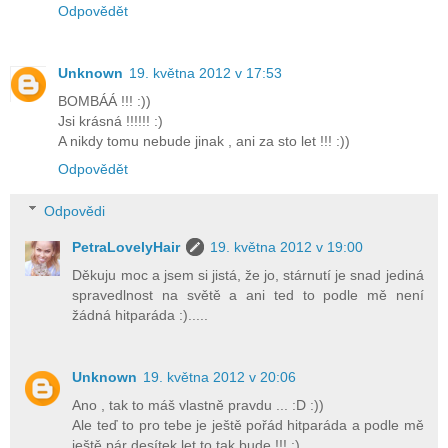
Odpovědět
Unknown
19. května 2012 v 17:53
BOMBÁÁ !!! :))
Jsi krásná !!!!!! :)
A nikdy tomu nebude jinak , ani za sto let !!! :))
Odpovědět
Odpovědi
PetraLovelyHair
19. května 2012 v 19:00
Děkuju moc a jsem si jistá, že jo, stárnutí je snad jediná
spravedlnost na světě a ani ted to podle mě není
žádná hitparáda :).....
Unknown
19. května 2012 v 20:06
Ano , tak to máš vlastně pravdu ... :D :))
Ale teď to pro tebe je ještě pořád hitparáda a podle mě
ještě pár desítek let to tak bude !!! :)