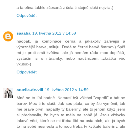
a ta ofina takhle zčesaná z čela ti stejně sluší nejvíc :)
Odpovědět
saaaba
19. května 2012 v 14:59
naopak, já kombinace černá a jakákoliv zářivější a
výraznější barva, miluju. Dodá to černé barvě šmrnc:-) Spíš
mi je proti srsti květina, ale já nemám ráda moc doplňků,
vystačím si s náramky, nebo naušnicemi....zkrátka věc
vkusu:-)
Odpovědět
cruella-de-vill
19. května 2012 v 14:59
Mně se to líbí hodně. Nemusí být všichni "zaprdlí" a bát se
barev. Moc ti to sluší. Jak ses ptala, co by šlo vyměnit, tak
mě právě první napadly ty baleríny, ale to jenom když jsem
si představila, že bych to měla na sobě já. Jsou vždycky
takové věci, které se mi třeba líbí na ostatních, ale já bych
to na sobě nesnesla a to jsou třeba ty kytkaté baleríny, ale