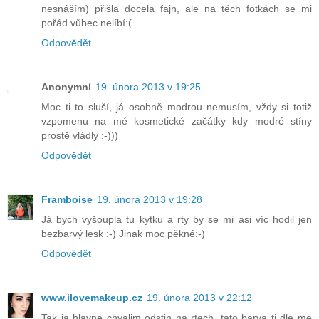
nesnáším) přišla docela fajn, ale na těch fotkách se mi
pořád vůbec nelíbí:(
Odpovědět
Anonymní
19. února 2013 v 19:25
Moc ti to sluší, já osobně modrou nemusím, vždy si totiž
vzpomenu na mé kosmetické začátky kdy modré stíny
prostě vládly :-)))
Odpovědět
Framboise
19. února 2013 v 19:28
Já bych vyšoupla tu kytku a rty by se mi asi víc hodil jen
bezbarvý lesk :-) Jinak moc pěkné:-)
Odpovědět
www.ilovemakeup.cz
19. února 2013 v 22:12
Tak ja hlavne chvalim odstin na rtech, tato barva ti dle me