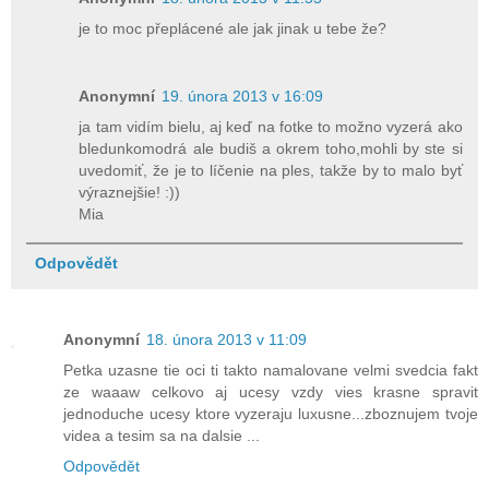
je to moc přeplácené ale jak jinak u tebe že?
Anonymní
19. února 2013 v 16:09
ja tam vidím bielu, aj keď na fotke to možno vyzerá ako
bledunkomodrá ale budiš a okrem toho,mohli by ste si
uvedomiť, že je to líčenie na ples, takže by to malo byť
výraznejšie! :))
Mia
Odpovědět
Anonymní
18. února 2013 v 11:09
Petka uzasne tie oci ti takto namalovane velmi svedcia fakt
ze waaaw celkovo aj ucesy vzdy vies krasne spravit
jednoduche ucesy ktore vyzeraju luxusne...zboznujem tvoje
videa a tesim sa na dalsie ...
Odpovědět