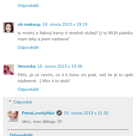
Odpovědět
ok-makeup
18. února 2013 v 19:19
ty modrý a fialový barvy ti strašně slušej!!:)) tu MUA paletku
mam taky a jsem nadsena''
Odpovědět
Veronika
18. února 2013 v 19:36
Péťo, já už nevím, co ti k tomu víc psát, než že je to opět
nádherné. :) Moc ti to sluší!
Odpovědět
Odpovědi
PetraLovelyHair
19. února 2013 v 11:30
Veru, moc děkuju :D!
Odpovědět