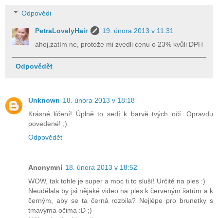
Odpovědi
PetraLovelyHair
19. února 2013 v 11:31
ahoj,zatím ne, protože mi zvedli cenu o 23% kvůli DPH
Odpovědět
Unknown
18. února 2013 v 18:18
Krásné líčení! Úplně to sedí k barvě tvých očí. Opravdu
povedené! ;)
Odpovědět
Anonymní
18. února 2013 v 18:52
WOW, tak tohle je super a moc ti to sluší! Určitě na ples :)
Neudělala by jsi nějaké video na ples k červeným šatům a k
černým, aby se ta černá rozbila? Nejlépe pro brunetky s
tmavýma očima :D ;)