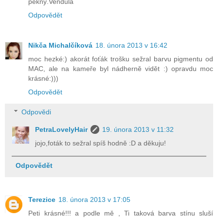
pěkný.Vendula
Odpovědět
Nikča Michalčíková
18. února 2013 v 16:42
moc hezké:) akorát foťák trošku sežral barvu pigmentu od
MAC, ale na kameře byl nádherně vidět :) opravdu moc
krásné:)))
Odpovědět
Odpovědi
PetraLovelyHair
19. února 2013 v 11:32
jojo,foták to sežral spíš hodně :D a děkuju!
Odpovědět
Terezice
18. února 2013 v 17:05
Peti krásné!!! a podle mě , Ti taková barva stínu sluší