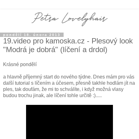
pondělí 18. února 2013
19.video pro kamoska.cz - Plesový look
"Modrá je dobrá" (líčení a drdol)
Krásné pondělí
a hlavně příjemný start do nového týdne. Dnes mám pro vás
další tutorial s líčením a účesem, přesně takhle hodlám jít na
ples, tak doufám, že mi to schválíte, i když možná vlasy
budou trochu jinak, ale líčení tohle určitě :).....