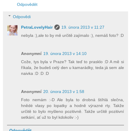
Odpovědět
Odpovědi
PetraLovelyHair
19. února 2013 v 11:27
nebyla :),ale to by mě určitě zajímalo :), nemáš foto? :D
Anonymní
19. února 2013 v 14:10
Cože, tys byla v Praze? Tak teď to prasklo :D A mě si
říkala, že budeš celý den u kamarádky, teda já sem ale
naivka :D :D :D
Anonymní
20. února 2013 v 1:58
Foto nemám :-D Ale byla to drobná štíhlá slečna,
hnědé vlasy po lopatky a hodně výrazné rty. Takže
určitě to bylo myšleno pozitivně. Takže určitě pozitivní
setkání, ať už to byl kdokoliv :-)
Odpovědět