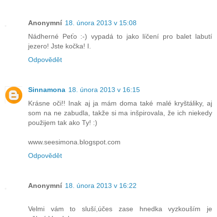
Anonymní
18. února 2013 v 15:08
Nádherné Peťo :-) vypadá to jako líčení pro balet labutí
jezero! Jste kočka! I.
Odpovědět
Sinnamona
18. února 2013 v 16:15
Krásne oči!! Inak aj ja mám doma také malé kryštáliky, aj
som na ne zabudla, takže si ma inšpirovala, že ich niekedy
použijem tak ako Ty! :)
www.seesimona.blogspot.com
Odpovědět
Anonymní
18. února 2013 v 16:22
Velmi vám to sluší,účes zase hnedka vyzkouším je