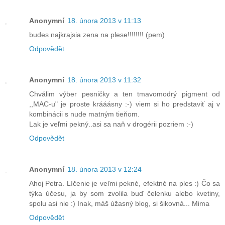
Anonymní
18. února 2013 v 11:13
budes najkrajsia zena na plese!!!!!!!! (pem)
Odpovědět
Anonymní
18. února 2013 v 11:32
Chválim výber pesničky a ten tmavomodrý pigment od
,,MAC-u" je proste krááásny :-) viem si ho predstaviť aj v
kombinácii s nude matným tieňom.
Lak je veľmi pekný..asi sa naň v drogérii pozriem :-)
Odpovědět
Anonymní
18. února 2013 v 12:24
Ahoj Petra. Líčenie je veľmi pekné, efektné na ples :) Čo sa
týka účesu, ja by som zvolila buď čelenku alebo kvetiny,
spolu asi nie :) Inak, máš úžasný blog, si šikovná... Mima
Odpovědět