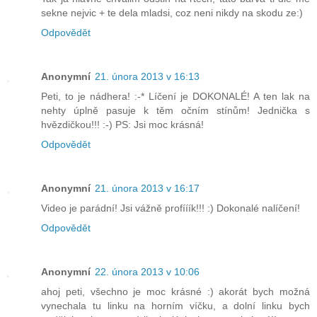
sekne nejvic + te dela mladsi, coz neni nikdy na skodu ze:)
Odpovědět
Anonymní
21. února 2013 v 16:13
Peti, to je nádhera! :-* Líčení je DOKONALÉ! A ten lak na
nehty úplně pasuje k těm očním stínům! Jednička s
hvězdičkou!!! :-) PS: Jsi moc krásná!
Odpovědět
Anonymní
21. února 2013 v 16:17
Video je parádní! Jsi vážně profííík!!! :) Dokonalé nalíčení!
Odpovědět
Anonymní
22. února 2013 v 10:06
ahoj peti, všechno je moc krásné :) akorát bych možná
vynechala tu linku na horním víčku, a dolní linku bych