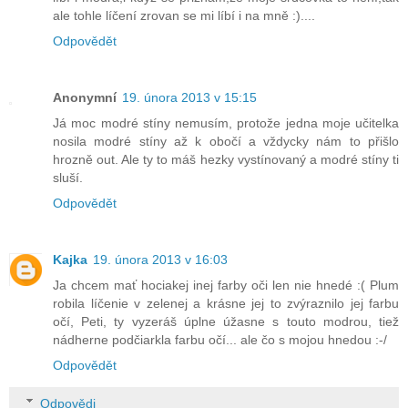
ale tohle líčení zrovan se mi líbí i na mně :)....
Odpovědět
Anonymní
19. února 2013 v 15:15
Já moc modré stíny nemusím, protože jedna moje učitelka
nosila modré stíny až k obočí a vždycky nám to přišlo
hrozně out. Ale ty to máš hezky vystínovaný a modré stíny ti
sluší.
Odpovědět
Kajka
19. února 2013 v 16:03
Ja chcem mať hociakej inej farby oči len nie hnedé :( Plum
robila líčenie v zelenej a krásne jej to zvýraznilo jej farbu
očí, Peti, ty vyzeráš úplne úžasne s touto modrou, tiež
nádherne podčiarkla farbu očí... ale čo s mojou hnedou :-/
Odpovědět
Odpovědi