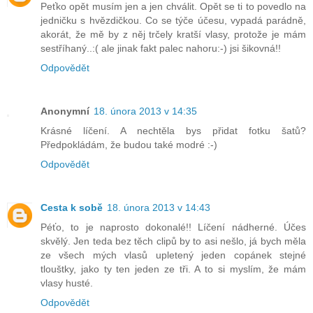
Peťko opět musím jen a jen chválit. Opět se ti to povedlo na
jedničku s hvězdičkou. Co se týče účesu, vypadá parádně,
akorát, že mě by z něj trčely kratší vlasy, protože je mám
sestříhaný..:( ale jinak fakt palec nahoru:-) jsi šikovná!!
Odpovědět
Anonymní
18. února 2013 v 14:35
Krásné líčení. A nechtěla bys přidat fotku šatů?
Předpokládám, že budou také modré :-)
Odpovědět
Cesta k sobě
18. února 2013 v 14:43
Péťo, to je naprosto dokonalé!! Líčení nádherné. Účes
skvělý. Jen teda bez těch clipů by to asi nešlo, já bych měla
ze všech mých vlasů upletený jeden copánek stejné
tlouštky, jako ty ten jeden ze tři. A to si myslím, že mám
vlasy husté.
Odpovědět