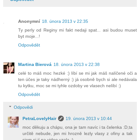
Anonymní
18. února 2013 v 22:35
Ty perly od Reginy mi fakt nedaji spat... asi budou muset
byt moje...!
Odpovědět
Martina Bierová
18. února 2013 v 22:38
celé to máš moc hezké :) líbí se mi jak máš nalíčené oči a
ten účes je taky nádherný :) já osobně bych si ale nedávala
tu kytku, moc se mi tyhle ozdoby ve vlasech nelíbí :)
Odpovědět
Odpovědi
PetraLovelyHair
19. února 2013 v 10:44
moc děkuju a chápu, ona je tam navíc i ta čelenka :D,ta
určitě nebude, jen mi hrozně lezly vlasy z ofiny a tak
sjem si jí na video vzala :)