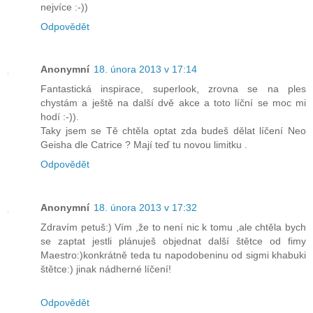
nejvíce :-))
Odpovědět
Anonymní
18. února 2013 v 17:14
Fantastická inspirace, superlook, zrovna se na ples
chystám a ještě na další dvě akce a toto líční se moc mi
hodí :-)).
Taky jsem se Tě chtěla optat zda budeš dělat líčení Neo
Geisha dle Catrice ? Mají teď tu novou limitku .
Odpovědět
Anonymní
18. února 2013 v 17:32
Zdravím petuš:) Vím ,že to není nic k tomu ,ale chtěla bych
se zaptat jestli plánuješ objednat další štětce od fimy
Maestro:)konkrátně teda tu napodobeninu od sigmi khabuki
štětce:) jinak nádherné líčení!
Odpovědět