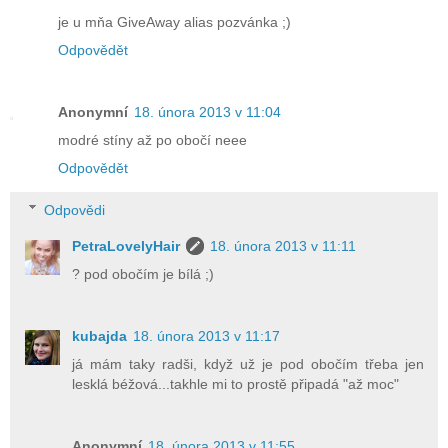
je u mňa GiveAway alias pozvánka ;)
Odpovědět
Anonymní
18. února 2013 v 11:04
modré stíny až po obočí neee
Odpovědět
Odpovědi
PetraLovelyHair
18. února 2013 v 11:11
? pod obočím je bílá ;)
kubajda
18. února 2013 v 11:17
já mám taky radši, když už je pod obočím třeba jen
lesklá béžová...takhle mi to prostě připadá "až moc"
Anonymní
18. února 2013 v 11:55