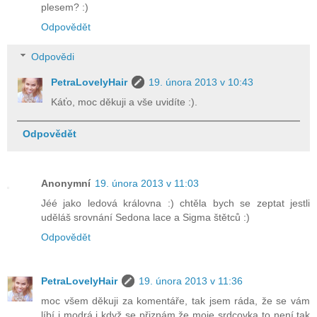
plesem? :)
Odpovědět
Odpovědi
PetraLovelyHair
19. února 2013 v 10:43
Káťo, moc děkuji a vše uvidíte :).
Odpovědět
Anonymní
19. února 2013 v 11:03
Jéé jako ledová královna :) chtěla bych se zeptat jestli
uděláš srovnání Sedona lace a Sigma štětců :)
Odpovědět
PetraLovelyHair
19. února 2013 v 11:36
moc všem děkuji za komentáře, tak jsem ráda, že se vám
líbí i modrá,i když se přiznám,že moje srdcovka to není,tak