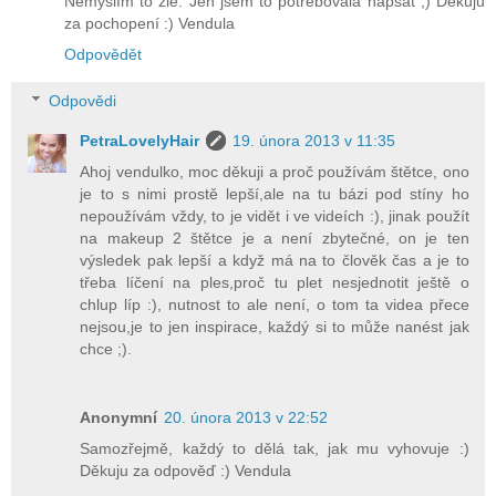
Nemyslím to zle. Jen jsem to potřebovala napsat ;) Děkuju
za pochopení :) Vendula
Odpovědět
Odpovědi
PetraLovelyHair
19. února 2013 v 11:35
Ahoj vendulko, moc děkuji a proč používám štětce, ono
je to s nimi prostě lepší,ale na tu bázi pod stíny ho
nepoužívám vždy, to je vidět i ve videích :), jinak použít
na makeup 2 štětce je a není zbytečné, on je ten
výsledek pak lepší a když má na to člověk čas a je to
třeba líčení na ples,proč tu plet nesjednotit ještě o
chlup líp :), nutnost to ale není, o tom ta videa přece
nejsou,je to jen inspirace, každý si to může nanést jak
chce ;).
Anonymní
20. února 2013 v 22:52
Samozřejmě, každý to dělá tak, jak mu vyhovuje :)
Děkuju za odpověď :) Vendula