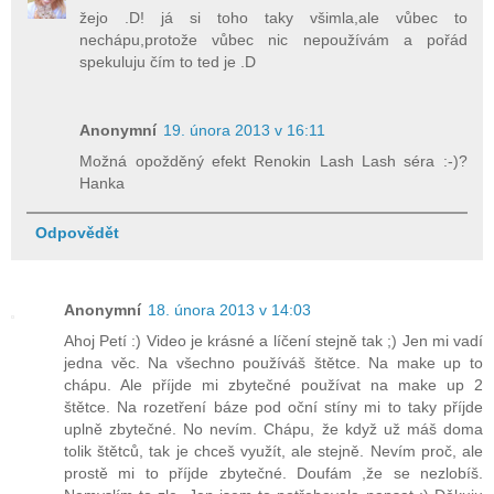
žejo .D! já si toho taky všimla,ale vůbec to
nechápu,protože vůbec nic nepoužívám a pořád
spekuluju čím to ted je .D
Anonymní
19. února 2013 v 16:11
Možná opožděný efekt Renokin Lash Lash séra :-)?
Hanka
Odpovědět
Anonymní
18. února 2013 v 14:03
Ahoj Petí :) Video je krásné a líčení stejně tak ;) Jen mi vadí
jedna věc. Na všechno používáš štětce. Na make up to
chápu. Ale příjde mi zbytečné používat na make up 2
štětce. Na rozetření báze pod oční stíny mi to taky příjde
uplně zbytečné. No nevím. Chápu, že když už máš doma
tolik štětců, tak je chceš využít, ale stejně. Nevím proč, ale
prostě mi to příjde zbytečné. Doufám ,že se nezlobíš.