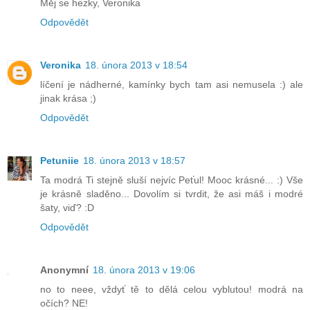
Měj se hezky, Veronika
Odpovědět
Veronika
18. února 2013 v 18:54
líčení je nádherné, kamínky bych tam asi nemusela :) ale
jinak krása ;)
Odpovědět
Petuniie
18. února 2013 v 18:57
Ta modrá Ti stejně sluší nejvíc Peťul! Mooc krásné... :) Vše
je krásně sladěno... Dovolím si tvrdit, že asi máš i modré
šaty, viď? :D
Odpovědět
Anonymní
18. února 2013 v 19:06
no to neee, vždyť tě to dělá celou vyblutou! modrá na
očích? NE!