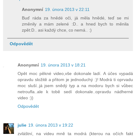
Anonymní
19. února 2013 v 22:11
Buď ráda za hnědé oči, já měla hnědé, teď se mi
změnily a mám zelené :D.. a hned bych to měnila
zpět:D.. asi každý chce, co nemá.. :)
Odpovědět
Anonymní
19. února 2013 v 18:21
Opět moc pěkné video,vše dokonale ladí. A účes vypadá
opravdu složitě a přitom je jednoduchý :)! Modrá ti oprvadu
moc sluší..já jsem snědý typ a na modoru bych si vůbec
netroufla..ale k tobě sedí dokonale..opravdu nádherné
video :))
Odpovědět
julie
19. února 2013 v 19:22
zvláštní, na videu mně ta modrá (kterou na očích fakt