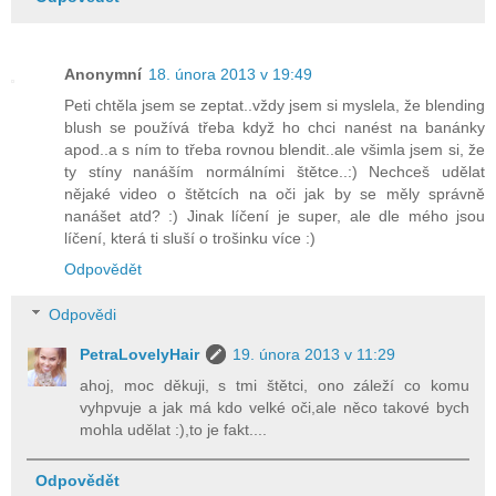
Anonymní
18. února 2013 v 19:49
Peti chtěla jsem se zeptat..vždy jsem si myslela, že blending
blush se používá třeba když ho chci nanést na banánky
apod..a s ním to třeba rovnou blendit..ale všimla jsem si, že
ty stíny nanáším normálními štětce..:) Nechceš udělat
nějaké video o štětcích na oči jak by se měly správně
nanášet atd? :) Jinak líčení je super, ale dle mého jsou
líčení, která ti sluší o trošinku více :)
Odpovědět
Odpovědi
PetraLovelyHair
19. února 2013 v 11:29
ahoj, moc děkuji, s tmi štětci, ono záleží co komu
vyhpvuje a jak má kdo velké oči,ale něco takové bych
mohla udělat :),to je fakt....
Odpovědět