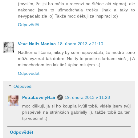
(myslím, že jsi ho měla v recenzi na štětce alá sigma), ale
nakonec jsem to ušmodrchala trošku jinak a taky to
nevypadalo zle :o) Takže moc děkuji za inspiraci ;o)
Odpovědět
Veve Nails Maniac
18. února 2013 v 21:10
Nádherné líčenie, nikdy by som nepovedala, že modré tiene
môžu vyzerať tak dobre. No, ty to proste s farbami vieš ;-) A
mimochodom ten lak tiež úplne milujem :-)
Odpovědět
Odpovědi
PetraLovelyHair
19. února 2013 v 11:28
moc děkuji, já si ho koupila kvůli tobě, viděla jsem tvůj
příspěvek na stránkách gabrielly :), takže tobě za ten
tip vděčím! :)
Odpovědět