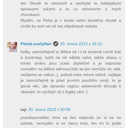
ten človek to neotvoril a nechytal to kadejakymi
spinavymi rukami a to uz nehovorim o inych
chorobach.
Myslim, ze Petra je v tomto velmi korektny clovek a
urcite by som sa od nej objednavat nebala.
PetraLovelyHair
20. února 2013 v 16:31
holky, samozřejmě ty štětce se i v té továrně ručně balí
a kontrolují, tudíž na ně někdo sahá, takže obavy v
tomto směru jsou zcela zbytečné a je naprosto
normální na štětce sáhnout,fakt se jim nemůže nic stát,
nežijeme ve vakuu ;), pokud mám mluvit vážně, nejlépe
je samozřejmě je před prvním použitím umýt, to je
jasná věc, ale opravdu nejsou sebemenší důvody k
obavám, to vychází už z logiky věci :)
taji
20. února 2013 v 20:06
pravdupovediac mne sa tiez nepacilo ze si na ne
sahala, nemyslim si ze nieco mas, len mi to pride