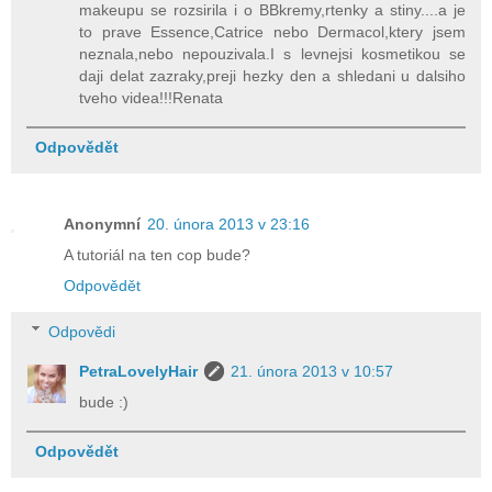
makeupu se rozsirila i o BBkremy,rtenky a stiny....a je
to prave Essence,Catrice nebo Dermacol,ktery jsem
neznala,nebo nepouzivala.I s levnejsi kosmetikou se
daji delat zazraky,preji hezky den a shledani u dalsiho
tveho videa!!!Renata
Odpovědět
Anonymní
20. února 2013 v 23:16
A tutoriál na ten cop bude?
Odpovědět
Odpovědi
PetraLovelyHair
21. února 2013 v 10:57
bude :)
Odpovědět