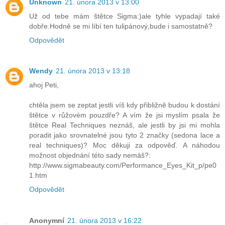
Unknown
21. února 2013 v 13:00
Už od tebe mám štětce Sigma:)ale tyhle vypadají také
dobře.Hodně se mi líbí ten tulipánový,bude i samostatně?
Odpovědět
Wendy
21. února 2013 v 13:18
ahoj Peti,
chtěla jsem se zeptat jestli víš kdy přibližně budou k dostání
štětce v růžovém pouzdře? A vím že jsi myslím psala že
štětce Real Techniques neznáš, ale jestli by jsi mi mohla
poradit jako srovnatelné jsou tyto 2 značky (sedona lace a
real techniques)? Moc děkuji za odpověď. A náhodou
možnost objednání této sady nemáš?:
http://www.sigmabeauty.com/Performance_Eyes_Kit_p/pe0
1.htm
Odpovědět
Anonymní
21. února 2013 v 16:22