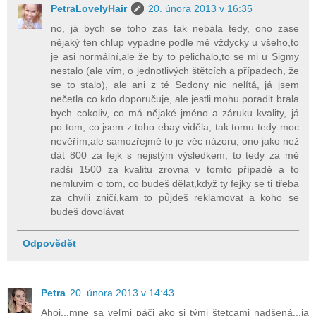
PetraLovelyHair
20. února 2013 v 16:35
no, já bych se toho zas tak nebála tedy, ono zase
nějaký ten chlup vypadne podle mě vždycky u všeho,to
je asi normální,ale že by to pelichalo,to se mi u Sigmy
nestalo (ale vím, o jednotlivých štětcích a případech, že
se to stalo), ale ani z té Sedony nic nelítá, já jsem
nečetla co kdo doporučuje, ale jestli mohu poradit brala
bych cokoliv, co má nějaké jméno a záruku kvality, já
po tom, co jsem z toho ebay viděla, tak tomu tedy moc
nevěřím,ale samozřejmě to je věc názoru, ono jako než
dát 800 za fejk s nejistým výsledkem, to tedy za mě
radši 1500 za kvalitu zrovna v tomto případě a to
nemluvim o tom, co budeš dělat,když ty fejky se ti třeba
za chvíli zničí,kam to půjdeš reklamovat a koho se
budeš dovolávat
Odpovědět
Petra
20. února 2013 v 14:43
Ahoj...mne sa veľmi páči ako si tými štetcami nadšená...ja