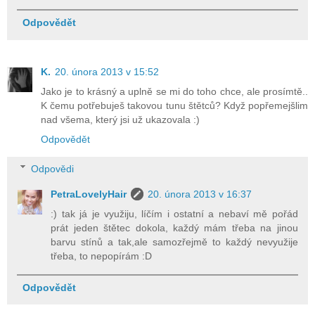
Odpovědět
K.
20. února 2013 v 15:52
Jako je to krásný a uplně se mi do toho chce, ale prosímtě..
K čemu potřebuješ takovou tunu štětců? Když popřemejšlim
nad všema, který jsi už ukazovala :)
Odpovědět
Odpovědi
PetraLovelyHair
20. února 2013 v 16:37
:) tak já je využiju, líčím i ostatní a nebaví mě pořád
prát jeden štětec dokola, každý mám třeba na jinou
barvu stínů a tak,ale samozřejmě to každý nevyužije
třeba, to nepopírám :D
Odpovědět