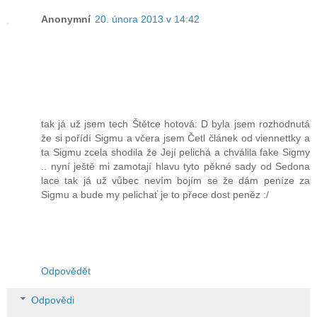
Anonymní
20. února 2013 v 14:42
tak já už jsem tech Štětce hotová: D byla jsem rozhodnutá
že si pořídí Sigmu a včera jsem Četl článek od viennettky a
ta Sigmu zcela shodila že Její pelichá a chválila fake Sigmy
.. nyní ještě mi zamotají hlavu tyto pěkné sady od Sedona
lace tak já už vůbec nevím bojím se že dám peníze za
Sigmu a bude my pelichať je to přece dost peněz :/
Odpovědět
Odpovědi