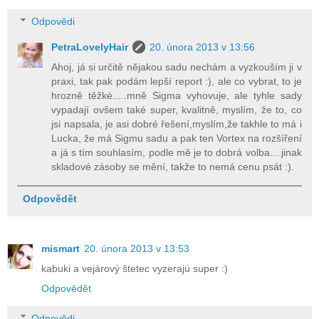
Odpovědi
PetraLovelyHair
20. února 2013 v 13:56
Ahoj, já si určitě nějakou sadu nechám a vyzkouším ji v
praxi, tak pak podám lepší report :), ale co vybrat, to je
hrozně těžké.....mně Sigma vyhovuje, ale tyhle sady
vypadají ovšem také super, kvalitně, myslím, že to, co
jsi napsala, je asi dobré řešení,myslím,že takhle to má i
Lucka, že má Sigmu sadu a pak ten Vortex na rozšíření
a já s tím souhlasím, podle mě je to dobrá volba....jinak
skladové zásoby se mění, takže to nemá cenu psát :).
Odpovědět
mismart
20. února 2013 v 13:53
kabuki a vejárový štetec vyzerajú super :)
Odpovědět
Odpovědi