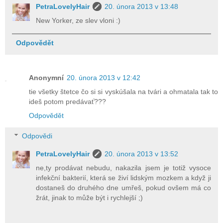
PetraLovelyHair
20. února 2013 v 13:48
New Yorker, ze slev vloni :)
Odpovědět
Anonymní
20. února 2013 v 12:42
tie všetky štetce čo si si vyskúšala na tvári a ohmatala tak to
ideš potom predávať???
Odpovědět
Odpovědi
PetraLovelyHair
20. února 2013 v 13:52
ne,ty prodávat nebudu, nakazila jsem je totiž vysoce
infekční bakterií, která se živí lidským mozkem a když ji
dostaneš do druhého dne umřeš, pokud ovšem má co
žrát, jinak to může být i rychlejší ;)