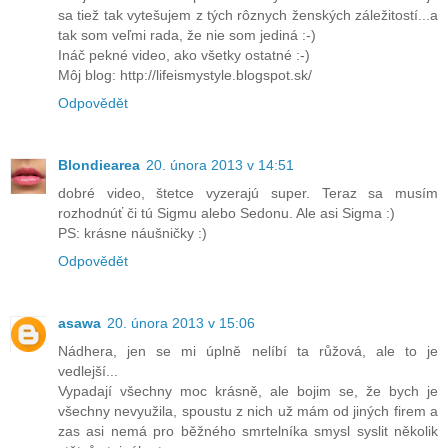
sa tiež tak vytešujem z tých rôznych ženských záležitostí...a
tak som veľmi rada, že nie som jediná :-)
Ináč pekné video, ako všetky ostatné :-)
Môj blog: http://lifeismystyle.blogspot.sk/
Odpovědět
Blondiearea
20. února 2013 v 14:51
dobré video, štetce vyzerajú super. Teraz sa musím
rozhodnúť či tú Sigmu alebo Sedonu. Ale asi Sigma :)
PS: krásne náušničky :)
Odpovědět
asawa
20. února 2013 v 15:06
Nádhera, jen se mi úplně nelíbí ta růžová, ale to je
vedlejší...
Vypadají všechny moc krásně, ale bojim se, že bych je
všechny nevyužila, spoustu z nich už mám od jiných firem a
zas asi nemá pro běžného smrtelníka smysl syslit několik