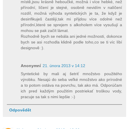
místě,jsou krásně heboučké, možná i více hebké, než
přírodní, líčení je stejné, osobně nevidím v nalíčení
rozdíl, možná výhoda syntetických je ta, že když je
desinfikuješ častěji,tak mi přijdou více odolné než
přírodní,které se sprejem s alkoholem více vysušují a
mohou se pak začít lámat.
Rozhodně bych se nebála ani jedné možnosti, dokonce
bych se asi rozhodla klidně podle toho,co se ti víc líbí
designově :).
Anonymní
21. února 2013 v 14:12
Syntetické by mali aj šetriť množstvo použitého
výrobku. Nesajú do seba veľké množstvo ako prírodné
a to potom ostáva na povrchu, tak ako má. Odporúčam
ich pred každým použitím postriekať troškou vody,
pracuje sa tak s nimi lepšie :-)
Odpovědět