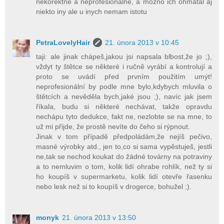
nekorektne a neprofesionalne, a mozno ich ohmatal aj
niekto iny ale u inych nemam istotu
PetraLovelyHair
21. února 2013 v 10:45
taji: ale jinak chápeš,jakou jsi napsala blbost,že jo ;),
vždyt ty štětce se některé i ručně vyrábí a kontrolují a
proto se uvádí před prvním použitím umýt!
neprofesionální by podle mne bylo,kdybych mluvila o
štětcích a nevěděla bych,jaké jsou ;), navíc jak jsem
říkala, budu si některé nechávat, takže opravdu
nechápu tyto dedukce, fakt ne, nezlobte se na mne, to
už mi přijde, že prostě nevíte do čeho si rýpnout.
Jinak v tom případě předpoládám,že nejíš pečivo,
masné výrobky atd., jen to,co si sama vypěstuješ, jestli
ne,tak se nechod koukat do žádné továrny na potraviny
a to nemluvim o tom, kolik lidí ohrabe rohlík, než ty si
ho koupíš v supermarketu, kolik lidí otevře řasenku
nebo lesk než si to koupíš v drogerce, bohužel ;).
monyk
21. února 2013 v 13:50