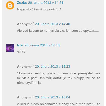
Zuzka
20. února 2013 v 14:24
Naprosto úžasná odpověď :D
Anonymní
20. února 2013 v 14:40
Ale ved ja som to nemyslela zle, len som sa opýtala.....
Niki
20. února 2013 v 14:48
:DDD
Anonymní
20. února 2013 v 15:23
Slovenská sestro, příště prosím více přemýšlet než
mluvit a psát, ten tvůj dotaz je tak hloupý, že se za
něho stydím i já.
Anonymní
20. února 2013 v 16:04
A ked is nieco objednavas z ebay? Ako máš istotu, že