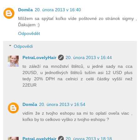
Domča
20. února 2013 v 16:40
Môžem sa spýtať koľko víde poštovné zo stránok sigmy ,
Ďakujem :)
Odpovědět
Odpovědi
PetraLovelyHair
20. února 2013 v 16:44
to záleží na množství štětců, u jedné sady na cca
20USD, u jednotlivých štětců tuším asi 12 USD plus
tedy 20% DPH na celnici z celé částky vyšší než
22EUR
Domča
20. února 2013 v 16:54
vidím že z tvojho eshopu sa mi to oplatí oveľa viac ,
koľko by to celkovo vyško z tvojho eshopu ?
PetraLovelyHair
20. února 2013 v 18:18