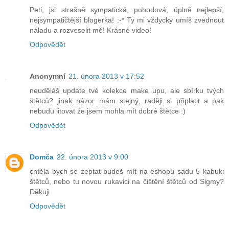
Peti, jsi strašně sympatická, pohodová, úplně nejlepší,
nejsympatičtější blogerka! :-* Ty mi vždycky umíš zvednout
náladu a rozveselit mě! Krásné video!
Odpovědět
Anonymní
21. února 2013 v 17:52
neuděláš update tvé kolekce make upu, ale sbírku tvých
štětců? jinak názor mám stejný, raději si připlatit a pak
nebudu litovat že jsem mohla mít dobré štětce :)
Odpovědět
Domča
22. února 2013 v 9:00
chtěla bych se zeptat budeš mít na eshopu sadu 5 kabuki
štětců, nebo tu novou rukavici na čištění štětců od Sigmy?
Děkuji
Odpovědět