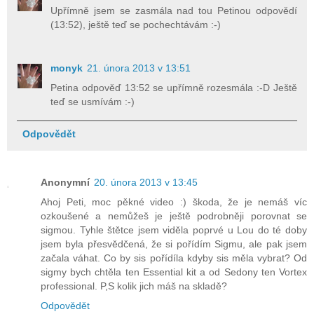
Upřímně jsem se zasmála nad tou Petinou odpovědí
(13:52), ještě teď se pochechtávám :-)
monyk
21. února 2013 v 13:51
Petina odpověď 13:52 se upřímně rozesmála :-D Ještě
teď se usmívám :-)
Odpovědět
Anonymní
20. února 2013 v 13:45
Ahoj Peti, moc pěkné video :) škoda, že je nemáš víc
ozkoušené a nemůžeš je ještě podrobněji porovnat se
sigmou. Tyhle štětce jsem viděla poprvé u Lou do té doby
jsem byla přesvědčená, že si pořídím Sigmu, ale pak jsem
začala váhat. Co by sis pořídíla kdyby sis měla vybrat? Od
sigmy bych chtěla ten Essential kit a od Sedony ten Vortex
professional. P,S kolik jich máš na skladě?
Odpovědět