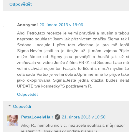
Odpovědět
Anonymní
20. února 2013 v 19:06
Ahoj Petro,tato recenze je velmi pravdivá a musím s tebou
naprosto souhlasit.Jsem jak příznivcem značky Sigma tak i
Sedona Lace,ale i přes toto všechno je pro mě lepší
Sigma.Nevím jestli to je tím,že už ji mám zajetou.Přijde
mi,že štetce od Sigmy jsou pevnější a hustší jak už si
zmiňovala ve videu.Jenže štětec FB 01 od Sedona Lace mě
velmi uchvátil nejen ten tvar,ale to líčení s ním.A myslím,že
celá sada Vortex je velmi dobrá.Upřímně mně to příjde také
jako okopírovaná Sigma.Ještě jedna otázka budeš dělat
UPDATE tvé kosmetiky?S pozdravem R.
Odpovědět
Odpovědi
PetraLovelyHair
21. února 2013 v 10:50
Ahoj R., nemohu nic víc, než zcela souhlasit, můj názor
je stejný :). Jinak nějaký update plánuji ;).