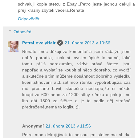
schvaluji kopie stetcu z Ebay...Petro jeste jednou dekuji a
preji krasny zbytek vecera.Renata
Odpovědět
Odpovědi
PetraLovelyHair
21. února 2013 v 10:56
Renato, moc děkuji za komentář a jsem ráda,že jsem
dobře poradila, jinak si myslím úplně to samé, také
tomu příliš nerozumím, vždyt právě štetce jsou
napořád a vyplatí se koupit si něco dobrého, co vydrží
a skutečně s tím můžeme dosáhnout dobrého výsledku
líčení,stínování atd.,zatímco rtěnku vypotřebuji,za čas
mě přestane bavit, skutečně nechápu,že si někdo
koupí za 600 nebo za 1200 stíny rtěnku a pak je mu
líto dát 1500 za štětce a je to podle něj strašně
předražené,nemá to logiku ;).
Anonymní
21. února 2013 v 11:56
Petro moc dekuji,jinak to nejsou jen stetce,ma sbirka