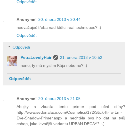
Odpovědět
Anonymní
20. února 2013 v 20:44
neuvažuješ třeba nad štětci real techniques? :)
Odpovědět
Odpovědi
PetraLovelyHair
21. února 2013 v 10:52
nene, ty má myslím Kája nebo ne? :)
Odpovědět
Anonymní
20. února 2013 v 21:05
Ahojky a zkusila tento primer pod oční stíny?
http://www.sedonalace.com/Cosmetics/172/Stick-It-To-Em-
Eye-Shadow-Primer.aspx a nechtěla bys ho dát na tvůj
eshop, jako levnější variantu URBAN DECAY? :-)