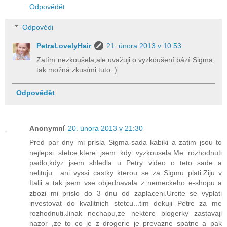
Odpovědět
Odpovědi
PetraLovelyHair
21. února 2013 v 10:53
Zatím nezkoušela,ale uvažuji o vyzkoušení bází Sigma,
tak možná zkusími tuto :)
Odpovědět
Anonymní
20. února 2013 v 21:30
Pred par dny mi prisla Sigma-sada kabiki a zatim jsou to
nejlepsi stetce,ktere jsem kdy vyzkousela.Me rozhodnuti
padlo,kdyz jsem shledla u Petry video o teto sade a
nelituju....ani vyssi castky kterou se za Sigmu plati.Ziju v
Italii a tak jsem vse objednavala z nemeckeho e-shopu a
zbozi mi prislo do 3 dnu od zaplaceni.Urcite se vyplati
investovat do kvalitnich stetcu...tim dekuji Petre za me
rozhodnuti.Jinak nechapu,ze nektere blogerky zastavaji
nazor ,ze to co je z drogerie je prevazne spatne a pak