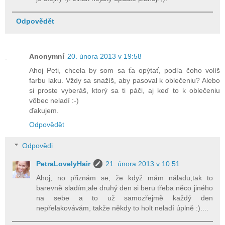
Odpovědět
Anonymní
20. února 2013 v 19:58
Ahoj Peti, chcela by som sa ťa opýtať, podľa čoho volíš
farbu laku. Vždy sa snažíš, aby pasoval k oblečeniu? Alebo
si proste vyberáš, ktorý sa ti páči, aj keď to k oblečeniu
vôbec neladí :-)
ďakujem.
Odpovědět
Odpovědi
PetraLovelyHair
21. února 2013 v 10:51
Ahoj, no přiznám se, že když mám náladu,tak to
barevně sladím,ale druhý den si beru třeba něco jiného
na sebe a to už samozřejmě každý den
nepřelakovávám, takže někdy to holt neladí úplně :)....