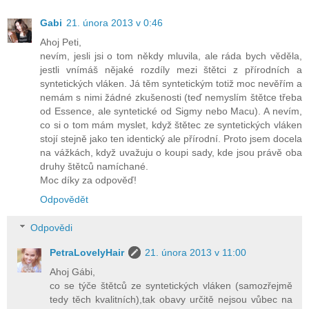
Gabi
21. února 2013 v 0:46
Ahoj Peti,
nevím, jesli jsi o tom někdy mluvila, ale ráda bych věděla,
jestli vnímáš nějaké rozdíly mezi štětci z přírodních a
syntetických vláken. Já těm syntetickým totiž moc nevěřím a
nemám s nimi žádné zkušenosti (teď nemyslím štětce třeba
od Essence, ale syntetické od Sigmy nebo Macu). A nevím,
co si o tom mám myslet, když štětec ze syntetických vláken
stojí stejně jako ten identický ale přírodní. Proto jsem docela
na vážkách, když uvažuju o koupi sady, kde jsou právě oba
druhy štětců namíchané.
Moc díky za odpověď!
Odpovědět
Odpovědi
PetraLovelyHair
21. února 2013 v 11:00
Ahoj Gábi,
co se týče štětců ze syntetických vláken (samozřejmě
tedy těch kvalitních),tak obavy určitě nejsou vůbec na