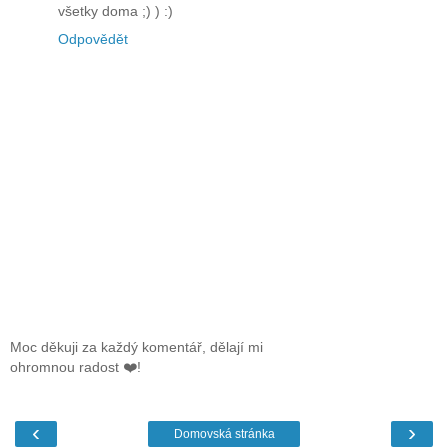
všetky doma ;) ) :)
Odpovědět
Moc děkuji za každý komentář, dělají mi
ohromnou radost ❤️!
‹
›
Domovská stránka