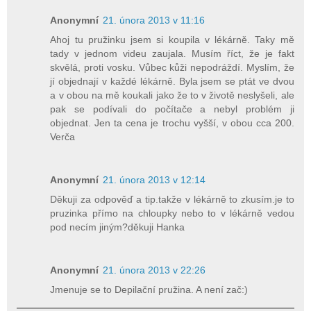
Anonymní
21. února 2013 v 11:16
Ahoj tu pružinku jsem si koupila v lékárně. Taky mě
tady v jednom videu zaujala. Musím říct, že je fakt
skvělá, proti vosku. Vůbec kůži nepodráždí. Myslím, že
jí objednají v každé lékárně. Byla jsem se ptát ve dvou
a v obou na mě koukali jako že to v životě neslyšeli, ale
pak se podívali do počítače a nebyl problém ji
objednat. Jen ta cena je trochu vyšší, v obou cca 200.
Verča
Anonymní
21. února 2013 v 12:14
Děkuji za odpověď a tip.takže v lékárně to zkusím.je to
pruzinka přímo na chloupky nebo to v lékárně vedou
pod necím jiným?děkuji Hanka
Anonymní
21. února 2013 v 22:26
Jmenuje se to Depilační pružina. A není zač:)