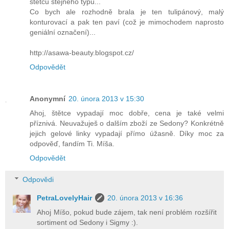
stětců stejného typu...
Co bych ale rozhodně brala je ten tulipánový, malý
konturovací a pak ten paví (což je mimochodem naprosto
geniální označení)...
http://asawa-beauty.blogspot.cz/
Odpovědět
Anonymní
20. února 2013 v 15:30
Ahoj, štětce vypadají moc dobře, cena je také velmi
příznivá. Neuvažuješ o dalším zboží ze Sedony? Konkrétně
jejich gelové linky vypadají přímo úžasně. Díky moc za
odpověď, fandím Ti. Míša.
Odpovědět
Odpovědi
PetraLovelyHair
20. února 2013 v 16:36
Ahoj Míšo, pokud bude zájem, tak není problém rozšířit
sortiment od Sedony i Sigmy :).