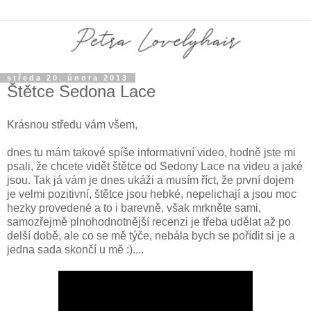
středa 20. února 2013
Štětce Sedona Lace
Krásnou středu vám všem,
dnes tu mám takové spíše informativní video, hodně jste mi
psali, že chcete vidět štětce od Sedony Lace na videu a jaké
jsou. Tak já vám je dnes ukáži a musím říct, že první dojem
je velmi pozitivní, štětce jsou hebké, nepelichají a jsou moc
hezky provedené a to i barevně, však mrkněte sami,
samozřejmě plnohodnotnější recenzi je třeba udělat až po
delší době, ale co se mě týče, nebála bych se pořídit si je a
jedna sada skončí u mě :)....