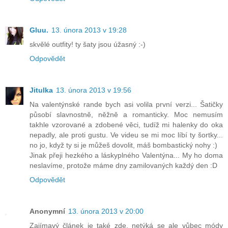
Gluu.
13. února 2013 v 19:28
skvělé outfity! ty šaty jsou úžasný :-)
Odpovědět
Jitulka
13. února 2013 v 19:56
Na valentýnské rande bych asi volila první verzi... Šatičky
působí slavnostně, něžně a romanticky. Moc nemusím
takhle vzorované a zdobené věci, tudíž mi halenky do oka
nepadly, ale proti gustu. Ve videu se mi moc líbí ty šortky...
no jo, když ty si je můžeš dovolit, máš bombastický nohy :)
Jinak přeji hezkého a láskyplného Valentýna... My ho doma
neslavíme, protože máme dny zamilovaných každý den :D
Odpovědět
Anonymní
13. února 2013 v 20:00
Zajímavý článek je také zde, netýká se ale vůbec módy