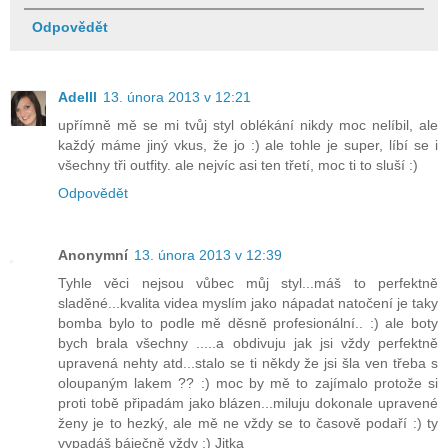
Odpovědět
Adelll
13. února 2013 v 12:21
upřímně mě se mi tvůj styl oblékání nikdy moc nelíbil, ale
každý máme jiný vkus, že jo :) ale tohle je super, líbí se i
všechny tři outfity. ale nejvíc asi ten třetí, moc ti to sluší :)
Odpovědět
Anonymní
13. února 2013 v 12:39
Tyhle věci nejsou vůbec můj styl...máš to perfektně
sladěné...kvalita videa myslím jako nápadat natočení je taky
bomba bylo to podle mě děsně profesionální.. :) ale boty
bych brala všechny .....a obdivuju jak jsi vždy perfektně
upravená nehty atd...stalo se ti někdy že jsi šla ven třeba s
oloupaným lakem ?? :) moc by mě to zajímalo protože si
proti tobě připadám jako blázen...miluju dokonale upravené
ženy je to hezký, ale mě ne vždy se to časově podaří :) ty
vypadáš báječně vždy :) Jitka