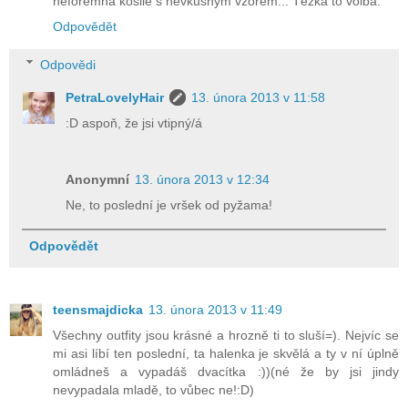
neforemná košile s nevkusným vzorem... Těžká to volba.
Odpovědět
Odpovědi
PetraLovelyHair
13. února 2013 v 11:58
:D aspoň, že jsi vtipný/á
Anonymní
13. února 2013 v 12:34
Ne, to poslední je vršek od pyžama!
Odpovědět
teensmajdicka
13. února 2013 v 11:49
Všechny outfity jsou krásné a hrozně ti to sluší=). Nejvíc se
mi asi líbí ten poslední, ta halenka je skvělá a ty v ní úplně
omládneš a vypadáš dvacítka :))(né že by jsi jindy
nevypadala mladě, to vůbec ne!:D)