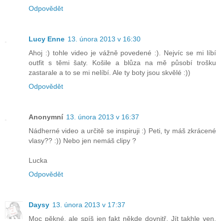
Odpovědět
Lucy Enne
13. února 2013 v 16:30
Ahoj :) tohle video je vážně povedené :). Nejvíc se mi líbí
outfit s těmi šaty. Košile a blůza na mě působí trošku
zastarale a to se mi nelíbí. Ale ty boty jsou skvělé :))
Odpovědět
Anonymní
13. února 2013 v 16:37
Nádherné video a určitě se inspiruji :) Peti, ty máš zkrácené
vlasy?? :)) Nebo jen nemáš clipy ?
Lucka
Odpovědět
Daysy
13. února 2013 v 17:37
Moc pěkné, ale spíš jen fakt někde dovnitř. Jít takhle ven,