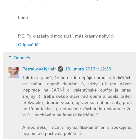
Léňa
P.S. Ty kraťásky ti moc sluší, máš krásný nohy! ;)
Odpovědět
Odpovědi
PetraLovelyHair
13. února 2013 v 12:33
Tak to je jasné, že se nikdo nepůjde brodit v lodičkách
ve sněhu, aspoň doufám :), vždyt už ten název
inspirace na JARNÍ či valentýnské outfity je snad
zřejmý ;), třeba někdo slaví rád doma a udělá příteli
překvápko, dobrou večeři, upraví se, nahodí šaty, proč
ne třeba takhle ;), nemusíme všichni do restaurace že
jo :)....nechávám na fantazii každého :).
A moc děkuji, sice s mýma "ikskama" přiliš spokojena
nejsem,ale pochvala potěší :D.