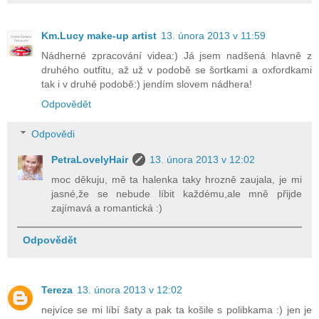
Km.Lucy make-up artist
13. února 2013 v 11:59
Nádherné zpracování videa:) Já jsem nadšená hlavně z
druhého outfitu, až už v podobě se šortkami a oxfordkami
tak i v druhé podobě:) jendím slovem nádhera!
Odpovědět
Odpovědi
PetraLovelyHair
13. února 2013 v 12:02
moc děkuju, mě ta halenka taky hrozně zaujala, je mi
jasné,že se nebude líbit každému,ale mně přijde
zajímavá a romantická :)
Odpovědět
Tereza
13. února 2013 v 12:02
nejvíce se mi líbí šaty a pak ta košile s polibkama :) jen je