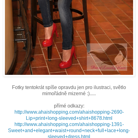
Fotky tentokrát spíše opravdu jen pro ilustraci, světlo
mimořádně mizerné :).....
přímé odkazy:
http://www.ahaishopping.com/ahaishopping-2690-
Lip+print+long-sleeved+shirt+8678.html
http://www.ahaishopping.com/ahaishopping-1391-
Sweet+and+elegant+waist+round+neck+full+lace+long-
sleeved+dress.html