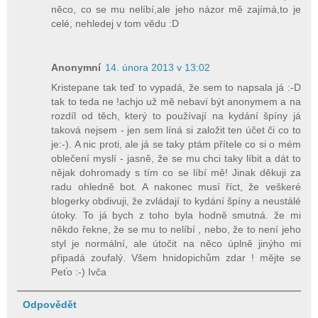
něco, co se mu nelíbí,ale jeho názor mě zajímá,to je
celé, nehledej v tom vědu :D
Anonymní
14. února 2013 v 13:02
Kristepane tak teď to vypadá, že sem to napsala já :-D
tak to teda ne !achjo už mě nebaví být anonymem a na
rozdíl od těch, který to používají na kydání špíny já
taková nejsem - jen sem líná si založit ten účet či co to
je:-). A nic proti, ale já se taky ptám přítele co si o mém
oblečení myslí - jasně, že se mu chci taky líbit a dát to
nějak dohromady s tím co se líbí mě! Jinak děkuji za
radu ohledně bot. A nakonec musí říct, že veškeré
blogerky obdivuji, že zvládají to kydání špíny a neustálé
útoky. To já bych z toho byla hodně smutná. že mi
někdo řekne, že se mu to nelíbí , nebo, že to není jeho
styl je normální, ale útočit na něco úplně jinýho mi
připadá zoufalý. Všem hnidopichům zdar ! mějte se
Peťo :-) Ivča
Odpovědět