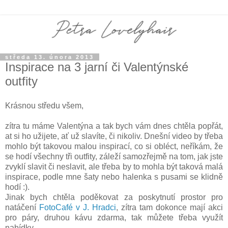
středa 13. února 2013
Inspirace na 3 jarní či Valentýnské
outfity
Krásnou středu všem,
zítra tu máme Valentýna a tak bych vám dnes chtěla popřát,
at si ho užijete, ať už slavíte, či nikoliv. Dnešní video by třeba
mohlo být takovou malou inspirací, co si obléct, neříkám, že
se hodí všechny tři outfity, záleží samozřejmě na tom, jak jste
zvyklí slavit či neslavit, ale třeba by to mohla být taková malá
inspirace, podle mne šaty nebo halenka s pusami se klidně
hodí :).
Jinak bych chtěla poděkovat za poskytnutí prostor pro
natáčení
FotoCafé v J. Hradci
, zítra tam dokonce mají akci
pro páry, druhou kávu zdarma, tak můžete třeba využít
nabídky.