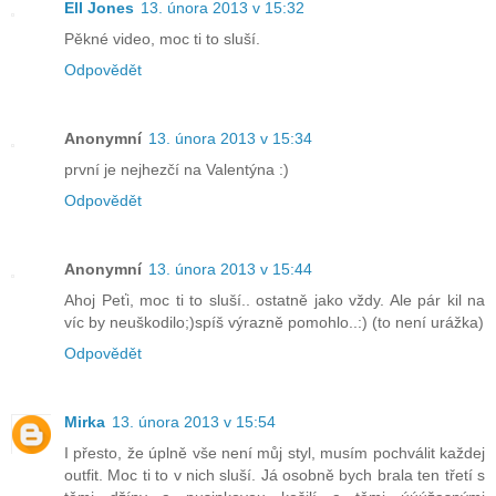
Ell Jones
13. února 2013 v 15:32
Pěkné video, moc ti to sluší.
Odpovědět
Anonymní
13. února 2013 v 15:34
první je nejhezčí na Valentýna :)
Odpovědět
Anonymní
13. února 2013 v 15:44
Ahoj Peťi, moc ti to sluší.. ostatně jako vždy. Ale pár kil na
víc by neuškodilo;)spíš výrazně pomohlo..:) (to není urážka)
Odpovědět
Mirka
13. února 2013 v 15:54
I přesto, že úplně vše není můj styl, musím pochválit každej
outfit. Moc ti to v nich sluší. Já osobně bych brala ten třetí s