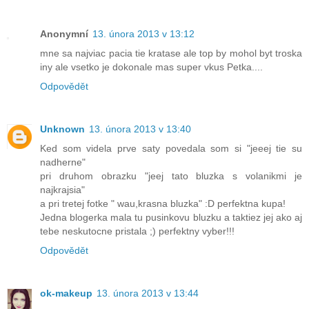
Anonymní
13. února 2013 v 13:12
mne sa najviac pacia tie kratase ale top by mohol byt troska
iny ale vsetko je dokonale mas super vkus Petka....
Odpovědět
Unknown
13. února 2013 v 13:40
Ked som videla prve saty povedala som si "jeeej tie su
nadherne"
pri druhom obrazku "jeej tato bluzka s volanikmi je
najkrajsia"
a pri tretej fotke " wau,krasna bluzka" :D perfektna kupa!
Jedna blogerka mala tu pusinkovu bluzku a taktiez jej ako aj
tebe neskutocne pristala ;) perfektny vyber!!!
Odpovědět
ok-makeup
13. února 2013 v 13:44