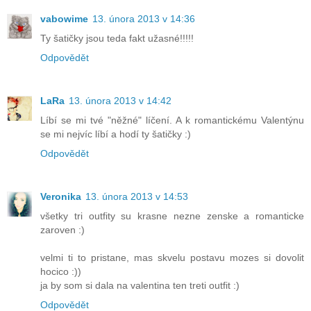
vabowime
13. února 2013 v 14:36
Ty šatičky jsou teda fakt užasné!!!!!
Odpovědět
LaRa
13. února 2013 v 14:42
Líbí se mi tvé "něžné" líčení. A k romantickému Valentýnu
se mi nejvíc líbí a hodí ty šatičky :)
Odpovědět
Veronika
13. února 2013 v 14:53
všetky tri outfity su krasne nezne zenske a romanticke
zaroven :)
velmi ti to pristane, mas skvelu postavu mozes si dovolit
hocico :))
ja by som si dala na valentina ten treti outfit :)
Odpovědět