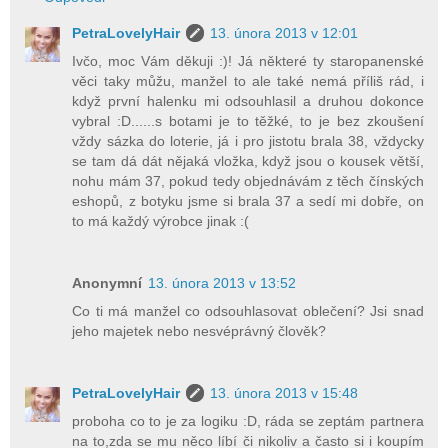
PetraLovelyHair
13. února 2013 v 12:01
Ivčo, moc Vám děkuji :)! Já některé ty staropanenské
věci taky můžu, manžel to ale také nemá příliš rád, i
když první halenku mi odsouhlasil a druhou dokonce
vybral :D......s botami je to těžké, to je bez zkoušení
vždy sázka do loterie, já i pro jistotu brala 38, vždycky
se tam dá dát nějaká vložka, když jsou o kousek větší,
nohu mám 37, pokud tedy objednávám z těch čínských
eshopů, z botyku jsme si brala 37 a sedí mi dobře, on
to má každý výrobce jinak :(
Anonymní
13. února 2013 v 13:52
Co ti má manžel co odsouhlasovat oblečení? Jsi snad
jeho majetek nebo nesvéprávný člověk?
PetraLovelyHair
13. února 2013 v 15:48
proboha co to je za logiku :D, ráda se zeptám partnera
na to,zda se mu něco líbí či nikoliv a často si i koupím