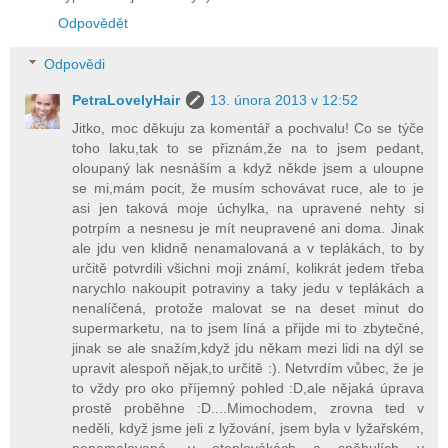
Odpovědět
Odpovědi
PetraLovelyHair
13. února 2013 v 12:52
Jitko, moc děkuju za komentář a pochvalu! Co se týče
toho laku,tak to se přiznám,že na to jsem pedant,
oloupaný lak nesnáším a když někde jsem a uloupne
se mi,mám pocit, že musím schovávat ruce, ale to je
asi jen taková moje úchylka, na upravené nehty si
potrpím a nesnesu je mít neupravené ani doma. Jinak
ale jdu ven klidně nenamalovaná a v teplákách, to by
určitě potvrdili všichni moji známí, kolikrát jedem třeba
narychlo nakoupit potraviny a taky jedu v teplákách a
nenalíčená, protože malovat se na deset minut do
supermarketu, na to jsem líná a přijde mi to zbytečné,
jinak se ale snažím,když jdu někam mezi lidi na dýl se
upravit alespoň nějak,to určitě :). Netvrdím vůbec, že je
to vždy pro oko příjemný pohled :D,ale nějaká úprava
prostě proběhne :D....Mimochodem, zrovna ted v
neděli, když jsme jeli z lyžování, jsem byla v lyžařském,