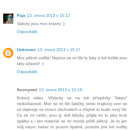
Paja
13. února 2013 v 15:12
Saticky jsou moc krasny :)
Odpovědět
Unknown
13. února 2013 v 15:17
Moc pěkné outfity! Nejvíce se mi líbí ty šaty a tvé košile jsou
taky úžasné! :)
Odpovědět
Anonymní
13. února 2013 v 15:19
Krásný video. Vždycky se na tvé příspěvky "klepu"
nedočkavostí. Moc se mi líbí šatičky, tento krajkový vzor se
už objevuje ve vícero obchodech a zřejmě to bude nový hit.
Co se mi nelíbí, jsou ty dvě blůzky, přijde mi to jako krok
zpátky a i ten materiál se mi nezdá příliš pěkný. Je to jen
můj názor, neber to prosím špatně, protože jiné tvé outfity