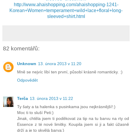
http://www.ahaishopping.com/ahaishopping-1241-
Korean+Women+temperament+wild+lace+floral+long-
sleeved+shirt.html
82 komentářů:
Unknown
13. února 2013 v 11:20
Mně se nejvíc líbí ten první, působí krásně romanticky. :)
Odpovědět
Terča
13. února 2013 v 11:22
Ty šaty a ta halenka s pusinkama jsou nejkrásnější!:)
Moc ti to sluší Peti:)
Jinak, chtěla jsem ti poděkovat za tip na tu barvu na rty od
Essence z té nové limitky. Koupila jsem si ji a fakt úžasně
drží a je to skvělá barva:)