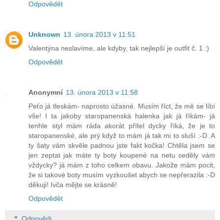
Odpovědět
Unknown
13. února 2013 v 11:51
Valentýna neslavíme, ale kdyby, tak nejlepší je outfit č. 1 :)
Odpovědět
Anonymní
13. února 2013 v 11:58
Peťo já tleskám- naprosto úžasné. Musím říct, že mě se líbí
vše! I ta jakoby staropanenská halenka jak já říkám- já
tenhle styl mám ráda akorát přítel dycky říká, že je to
staropanenské, ale prý když to mám já tak mi to sluší :-D. A
ty šaty vám skvěle padnou jste fakt kočka! Chtěla jsem se
jen zeptat jak máte ty boty koupené na netu seděly vám
vždycky? já mám z toho celkem obavu. Jakože mám pocit,
že si takové boty musím vyzkoušet abych se nepřerazila :-D
děkuji! Ivča mějte se krásně!
Odpovědět
Odpovědi