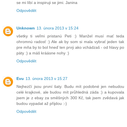
se mi líbí a inspiruji se jimi. Janina
Odpovědět
Unknown
13. února 2013 v 15:24
všetky ti veľmi pristanú Peti :) Manžel musí mať teda
ohromnú radosť :) Ale ak by som si mala vybrať jeden tak
pre mňa by to bol hneď ten prvý ako vchádzaš - od hlavy po
päty :) a máš kráásne nohy :)
Odpovědět
Evu
13. února 2013 v 15:27
Nejhezčí jsou první šaty. Budu mít podobné jen nebudou
celé krajkové, ale budou mít průhledná záda :) a kupovala
jsem je z ebay za směšných 300 Kč, tak jsem zvědavá jak
budou vypadat až přijdou :-)
Odpovědět