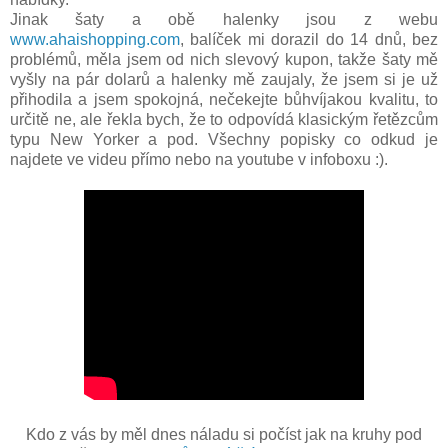
Jinak šaty a obě halenky jsou z webu
www.ahaishopping.com
, balíček mi dorazil do 14 dnů, bez
problémů, měla jsem od nich slevový kupon, takže šaty mě
vyšly na pár dolarů a halenky mě zaujaly, že jsem si je už
přihodila a jsem spokojná, nečekejte bůhvíjakou kvalitu, to
určitě ne, ale řekla bych, že to odpovídá klasickým řetězcům
typu New Yorker a pod. Všechny popisky co odkud je
najdete ve videu přímo nebo na youtube v infoboxu :).
Kdo z vás by měl dnes náladu si počíst jak na kruhy pod