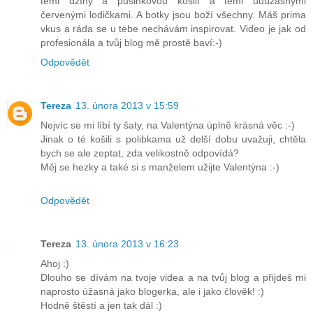
těmi džíny a pusinkovou košilí a těmi úúúžasnými
červenými lodičkami. A botky jsou boží všechny. Máš prima
vkus a ráda se u tebe nechávám inspirovat. Video je jak od
profesionála a tvůj blog mě prostě baví:-)
Odpovědět
Tereza
13. února 2013 v 15:59
Nejvíc se mi líbí ty šaty, na Valentýna úplně krásná věc :-)
Jinak o té košili s polibkama už delší dobu uvažuji, chtěla
bych se ale zeptat, zda velikostně odpovídá?
Měj se hezky a také si s manželem užijte Valentýna :-)
Odpovědět
Tereza
13. února 2013 v 16:23
Ahoj :)
Dlouho se dívám na tvoje videa a na tvůj blog a přijdeš mi
naprosto úžasná jako blogerka, ale i jako člověk! :)
Hodně štěstí a jen tak dál :)