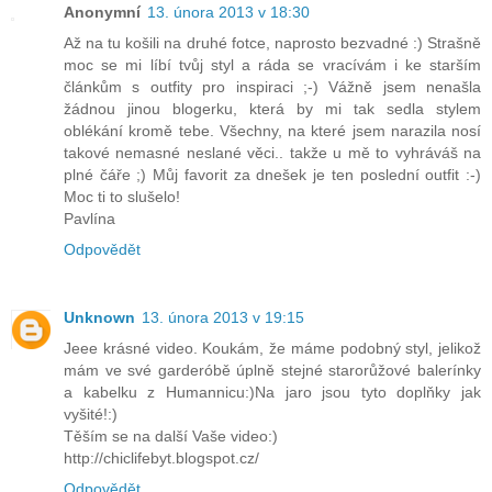
Anonymní
13. února 2013 v 18:30
Až na tu košili na druhé fotce, naprosto bezvadné :) Strašně
moc se mi líbí tvůj styl a ráda se vracívám i ke starším
článkům s outfity pro inspiraci ;-) Vážně jsem nenašla
žádnou jinou blogerku, která by mi tak sedla stylem
oblékání kromě tebe. Všechny, na které jsem narazila nosí
takové nemasné neslané věci.. takže u mě to vyhráváš na
plné čáře ;) Můj favorit za dnešek je ten poslední outfit :-)
Moc ti to slušelo!
Pavlína
Odpovědět
Unknown
13. února 2013 v 19:15
Jeee krásné video. Koukám, že máme podobný styl, jelikož
mám ve své garderóbě úplně stejné starorůžové balerínky
a kabelku z Humannicu:)Na jaro jsou tyto doplňky jak
vyšité!:)
Těším se na další Vaše video:)
http://chiclifebyt.blogspot.cz/
Odpovědět