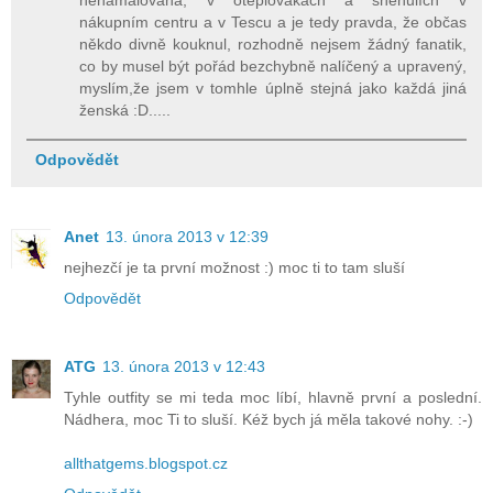
nenamalovaná, v oteplovákách a sněhulích v
nákupním centru a v Tescu a je tedy pravda, že občas
někdo divně kouknul, rozhodně nejsem žádný fanatik,
co by musel být pořád bezchybně nalíčený a upravený,
myslím,že jsem v tomhle úplně stejná jako každá jiná
ženská :D.....
Odpovědět
Anet
13. února 2013 v 12:39
nejhezčí je ta první možnost :) moc ti to tam sluší
Odpovědět
ATG
13. února 2013 v 12:43
Tyhle outfity se mi teda moc líbí, hlavně první a poslední.
Nádhera, moc Ti to sluší. Kéž bych já měla takové nohy. :-)
allthatgems.blogspot.cz