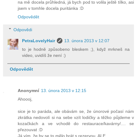
na mě docela průhledná, já bych pod to volila ještě tílko, asi
jsem v tomhle docela puritánka :D
Odpovědět
Odpovědi
PetraLovelyHair
13. února 2013 v 12:07
to je hodně způsobeno bleskem ;), když mrkneš na
video, uvidíš že není :)
Odpovědět
Anonymní
13. února 2013 v 12:15
Ahoooj,
sice je to paráda, ale obávám se, že únorové počasí nám
zkrátka nedovolí si na sebe vzít lodičky a těžko půjdeme v
kozačkách a ve vchodě do restaurace/kavárny/.... se
přezouvat :D
Já vím, že by se to mělo brát s rezervou, ALE....