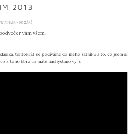
IM 2013
VELYHAIR
- 08 ZÁŘÍ
 podvečer vám všem,
klasika, tentokrát se podíváme do mého šatníku a to, co jsem si
ěco z toho líbí a co máte nachystáno vy :).