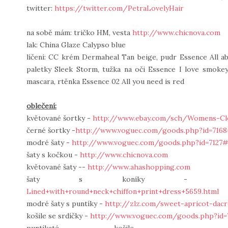
twitter:
https://twitter.com/PetraLovelyHair
na sobě mám: tričko HM, vesta
http://www.chicnova.com
lak: China Glaze Calypso blue
líčení: CC krém Dermaheal Tan beige, pudr Essence All abo
paletky Sleek Storm, tužka na oči Essence I love smoke
mascara, rtěnka Essence 02 All you need is red
oblečení:
květované šortky -
http://www.ebay.com/sch/Womens-Cl
černé šortky -
http://www.voguec.com/goods.php?id=716
modré šaty -
http://www.voguec.com/goods.php?id=7127#
šaty s kočkou -
http://www.chicnova.com
květované šaty --
http://www.ahashopping.com
šaty s koník
Lined+with+round+neck+chiffon+print+dress+5659.html
modré šaty s puntíky -
http://zlz.com/sweet-apricot-dac
košile se srdíčky -
http://www.voguec.com/goods.php?id=