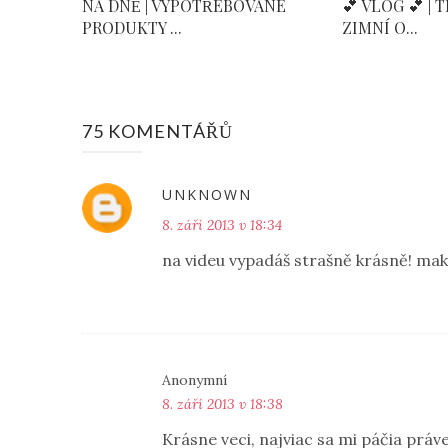
NA DNĚ | VYPOTŘEBOVANÉ
💕 VLOG 💕 | 
PRODUKTY ...
ZIMNÍ O...
75 KOMENTÁŘŮ
UNKNOWN
8. září 2013 v 18:34
na videu vypadáš strašně krásně! make
Anonymní
8. září 2013 v 18:38
Krásne veci, najviac sa mi páčia prá