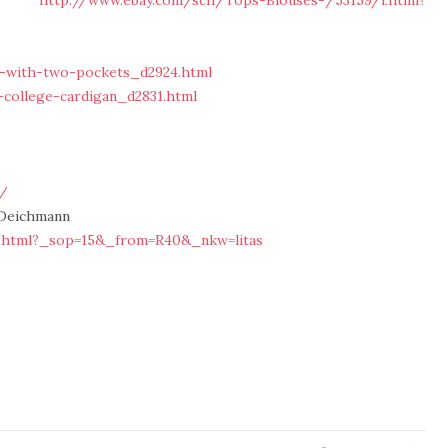
 -
http://www.ebay.com/sch/Tops-Blouses-/53159/i.html?
n-with-two-pockets_d2924.html
-college-cardigan_d2831.html
m/
 Deichmann
.html?_sop=15&_from=R40&_nkw=litas