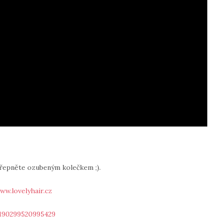
přepněte ozubeným kolečkem ;).
ww.lovelyhair.cz
190299520995429