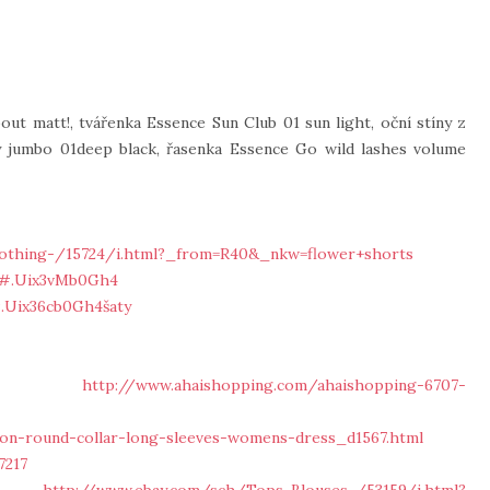
ut matt!, tvářenka Essence Sun Club 01 sun light, oční stíny z
y jumbo 01deep black, řasenka Essence Go wild lashes volume
othing-/15724/i.html?_from=R40&_nkw=flower+shorts
8#.Uix3vMb0Gh4
.Uix36cb0Gh4šaty
y -
http://www.ahaishopping.com/ahaishopping-6707-
ron-round-collar-long-sleeves-womens-dress_d1567.html
7217