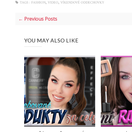
,
,
TAGS :
FASHION
VIDEO
VÍKENDOVÉ ODDECHOVKY
← Previous Posts
YOU MAY ALSO LIKE