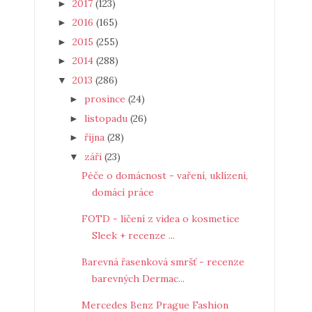
2017
(123)
►
2016
(165)
►
2015
(255)
►
2014
(288)
►
2013
(286)
▼
prosince
(24)
►
listopadu
(26)
►
října
(28)
►
září
(23)
▼
Péče o domácnost - vaření, uklízení,
domácí práce
FOTD - líčení z videa o kosmetice
Sleek + recenze ...
Barevná řasenková smršť - recenze
barevných Dermac...
Mercedes Benz Prague Fashion