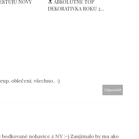
TESTUJU NOVÝ
🔝 ABSOLUTNĚ TOP
DEKORATIVKA ROKU 2...
up, oblečení, všechno.. :)
Odpovědět
ve bodkované nohavice z NY :-) Zaujímalo by ma ako