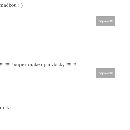
 mačkou :-)
Odpovědět
!!!!!!!! super make up a vlasky!!!!!!!!!!
Odpovědět
Romča