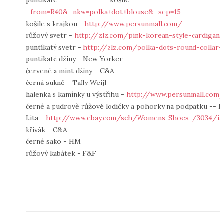
puntíkaté košile
_from=R40&_nkw=polka+dot+blouse&_sop=15
košile s krajkou -
http://www.persunmall.com/
růžový svetr -
http://zlz.com/pink-korean-style-cardiga
puntíkatý svetr -
http://zlz.com/polka-dots-round-collar
puntíkaté džíny - New Yorker
červené a mint džíny - C&A
černá sukně - Tally Weijl
halenka s kamínky u výstřihu -
http://www.persunmall.co
černé a pudrově růžové lodičky a pohorky na podpatku --
Lita -
http://www.ebay.com/sch/Womens-Shoes-/3034/i
křivák - C&A
černé sako - HM
růžový kabátek - F&F